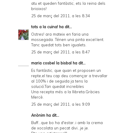
atu et queden fantàstic, ets la reina dels
brioixos!
25 de març del 2011, a les 8:34
tots a la cuina!
ha dit...
Ostres! ara mateix en faria una
mossegada. Ténen una pinta excel·lent.
Tanc quedat tots ben igualets.
25 de març del 2011, a les 8:47
maria cosbel la bisbal
ha dit...
Es fantàstic, que quan et proposen un
repte,el teu cap deu començar a trevallar
al 100% i de seguida ja tens la
solució.Tan quedat increibles
Una recepta més a la llibreta.Gràcies
Mercè.
25 de març del 2011, a les 9:09
Anònim ha dit...
Buff...que bo ha d'estar..i amb la crema
de xocolata un pecat divi...je je.