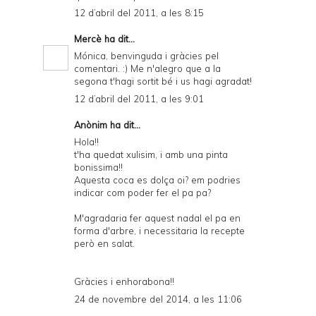
12 d’abril del 2011, a les 8:15
Mercè
ha dit...
Mónica, benvinguda i gràcies pel
comentari. :) Me n'alegro que a la
segona t'hagi sortit bé i us hagi agradat!
12 d’abril del 2011, a les 9:01
Anònim ha dit...
Hola!!
t'ha quedat xulisim, i amb una pinta
bonissima!!
Aquesta coca es dolça oi? em podries
indicar com poder fer el pa pa?
M'agradaria fer aquest nadal el pa en
forma d'arbre, i necessitaria la recepte
però en salat.
Gràcies i enhorabona!!
24 de novembre del 2014, a les 11:06