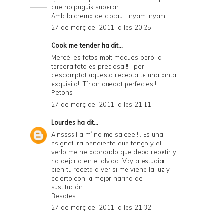
que no puguis superar.
Amb la crema de cacau... nyam, nyam...
27 de març del 2011, a les 20:25
Cook me tender
ha dit...
Mercè les fotos molt maques però la
tercera foto es preciosa!!! I per
descomptat aquesta recepta te una pinta
exquisita!! T´han quedat perfectes!!!
Petons
27 de març del 2011, a les 21:11
Lourdes
ha dit...
Ainssssll a mí no me saleee!!!. Es una
asignatura pendiente que tengo y al
verlo me he acordado que debo repetir y
no dejarlo en el olvido. Voy a estudiar
bien tu receta a ver si me viene la luz y
acierto con la mejor harina de
sustitución.
Besotes.
27 de març del 2011, a les 21:32