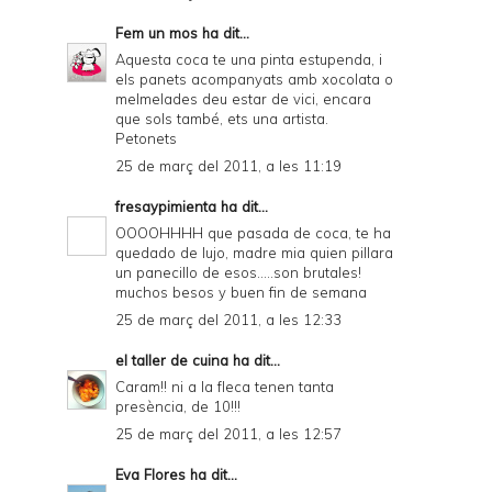
Fem un mos
ha dit...
Aquesta coca te una pinta estupenda, i
els panets acompanyats amb xocolata o
melmelades deu estar de vici, encara
que sols també, ets una artista.
Petonets
25 de març del 2011, a les 11:19
fresaypimienta
ha dit...
OOOOHHHH que pasada de coca, te ha
quedado de lujo, madre mia quien pillara
un panecillo de esos.....son brutales!
muchos besos y buen fin de semana
25 de març del 2011, a les 12:33
el taller de cuina
ha dit...
Caram!! ni a la fleca tenen tanta
presència, de 10!!!
25 de març del 2011, a les 12:57
Eva Flores
ha dit...