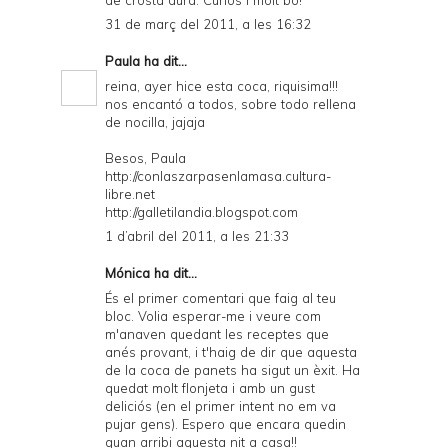
31 de març del 2011, a les 16:32
Paula
ha dit...
reina, ayer hice esta coca, riquisima!!!
nos encantó a todos, sobre todo rellena
de nocilla, jajaja
Besos, Paula
http://conlaszarpasenlamasa.cultura-
libre.net
http://galletilandia.blogspot.com
1 d’abril del 2011, a les 21:33
Mónica ha dit...
És el primer comentari que faig al teu
bloc. Volia esperar-me i veure com
m'anaven quedant les receptes que
anés provant, i t'haig de dir que aquesta
de la coca de panets ha sigut un èxit. Ha
quedat molt flonjeta i amb un gust
deliciós (en el primer intent no em va
pujar gens). Espero que encara quedin
quan arribi aquesta nit a casa!!