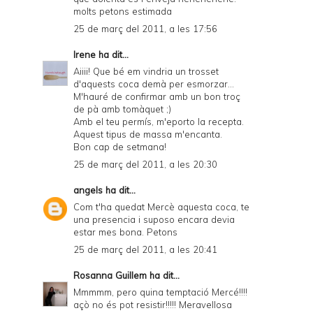
molts petons estimada
25 de març del 2011, a les 17:56
Irene
ha dit...
Aiiii! Que bé em vindria un trosset
d'aquests coca demà per esmorzar...
M'hauré de confirmar amb un bon troç
de pà amb tomàquet ;)
Amb el teu permís, m'eporto la recepta.
Aquest tipus de massa m'encanta.
Bon cap de setmana!
25 de març del 2011, a les 20:30
angels
ha dit...
Com t'ha quedat Mercè aquesta coca, te
una presencia i suposo encara devia
estar mes bona. Petons
25 de març del 2011, a les 20:41
Rosanna Guillem
ha dit...
Mmmmm, pero quina temptació Mercé!!!!
açò no és pot resistir!!!!! Meravellosa