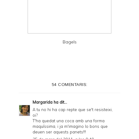
Bagels
54 COMENTARIS:
Margarida
ha dit...
A tu no hi ha cap repte que se't resisteixi,
oi?
T'ha quedat una coca amb una forma
maquíssima, i ja m'imagino lo bons que
deuen ser aquests panets!!!