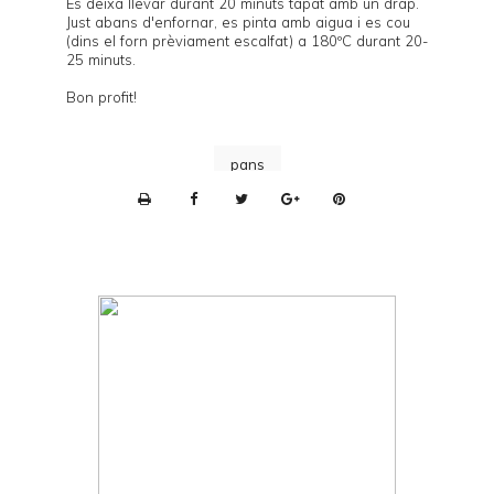
Es deixa llevar durant 20 minuts tapat amb un drap.
Just abans d'enfornar, es pinta amb aigua i es cou
(dins el forn prèviament escalfat) a 180ºC durant 20-
25 minuts.
Bon profit!
pans
P
r
i
n
t
e
r
F
r
i