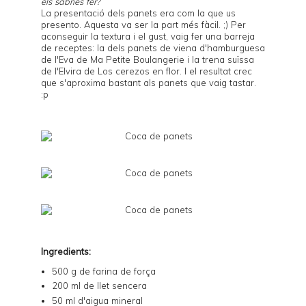
els sabries fer?
La presentació dels panets era com la que us
presento. Aquesta va ser la part més fàcil. ;) Per
aconseguir la textura i el gust, vaig fer una barreja
de receptes: la dels panets de viena d'hamburguesa
de l'Eva de
Ma Petite Boulangerie
i la trena suïssa
de l'Elvira de
Los cerezos en flor
. I el resultat crec
que s'aproxima bastant als panets que vaig tastar.
:p
Ingredients:
500 g de farina de força
200 ml de llet sencera
50 ml d'aigua mineral