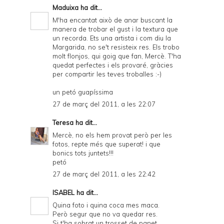
Maduixa
ha dit...
M'ha encantat això de anar buscant la
manera de trobar el gust i la textura que
un recorda. Ets una artista i com diu la
Margarida, no se't resisteix res. Els trobo
molt flonjos, qui goig que fan, Mercè. T'ha
quedat perfectes i els provaré, gràcies
per compartir les teves troballes :-)
un petó guapíssima
27 de març del 2011, a les 22:07
Teresa
ha dit...
Mercè, no els hem provat però per les
fotos, repte més que superat! i que
bonics tots juntets!!!
petó
27 de març del 2011, a les 22:42
ISABEL
ha dit...
Quina foto i quina coca mes maca.
Però segur que no va quedar res.
Si t'ha sobrat un trosset de panet,