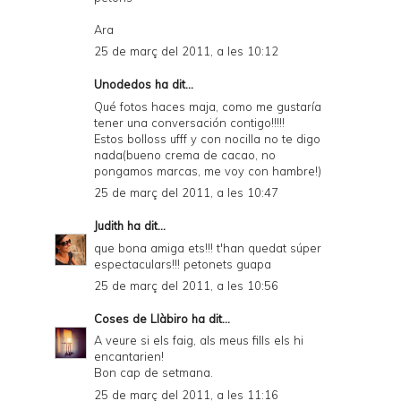
Ara
25 de març del 2011, a les 10:12
Unodedos
ha dit...
Qué fotos haces maja, como me gustaría
tener una conversación contigo!!!!!
Estos bolloss ufff y con nocilla no te digo
nada(bueno crema de cacao, no
pongamos marcas, me voy con hambre!)
25 de març del 2011, a les 10:47
Judith
ha dit...
que bona amiga ets!!! t'han quedat súper
espectaculars!!! petonets guapa
25 de març del 2011, a les 10:56
Coses de Llàbiro
ha dit...
A veure si els faig, als meus fills els hi
encantarien!
Bon cap de setmana.
25 de març del 2011, a les 11:16