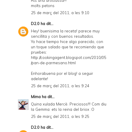
Rts una artistassa!!!
molts petons
25 de març del 2011, a les 9:10
D2.0
ha dit...
Hey! buenisima la receta! parece muy
sencillita y con buenos resultados.
Yo hace tiempo hice algo parecido, con
un toque salado que te recomiendo que
pruebes:
http://cookingagent.blogspot.com/2010/05
/pan-de-parmesano.html
Enhorabuena por el blog! a seguir
adelante!
25 de març del 2011, a les 9:24
Mima
ha dit...
Quina xulada Mercè. Preciosos!!! Com diu
la Gemma: ets la reina del briox :O
25 de març del 2011, a les 9:25
D2.0
ha dit...