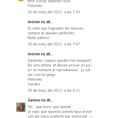
tenir a prop aquesta coca.
Petonets
25 de març del 2011, a les 7:33
Anònim ha dit...
Es nota que t'agraden les masses,
sempre et queden perfectes.
Molts petons!
25 de març del 2011, a les 7:47
Anònim ha dit...
Aquestes coques queden tan maques!!
Ets una artista, et deixen provar un pa i
en un moment el reprodueixes... jo vull
ser com tu! jejeje
Petonets
Sandra
25 de març del 2011, a les 8:11
Gemma
ha dit...
Oh... que bonic que queda!
Ja saps que aquests panets tipus brioix
són els meus preferits per esmorzar... i