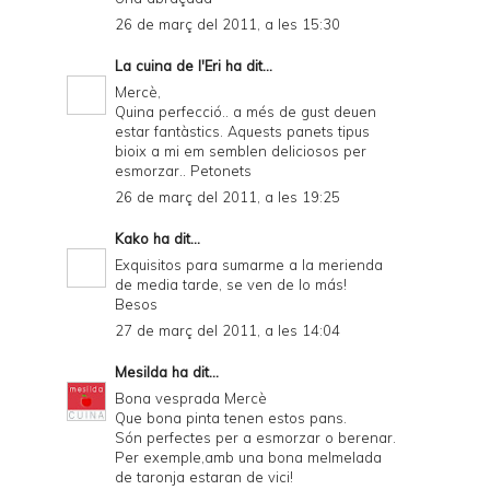
26 de març del 2011, a les 15:30
La cuina de l'Eri
ha dit...
Mercè,
Quina perfecció.. a més de gust deuen
estar fantàstics. Aquests panets tipus
bioix a mi em semblen deliciosos per
esmorzar.. Petonets
26 de març del 2011, a les 19:25
Kako
ha dit...
Exquisitos para sumarme a la merienda
de media tarde, se ven de lo más!
Besos
27 de març del 2011, a les 14:04
Mesilda
ha dit...
Bona vesprada Mercè
Que bona pinta tenen estos pans.
Són perfectes per a esmorzar o berenar.
Per exemple,amb una bona melmelada
de taronja estaran de vici!