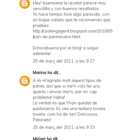
Hey! buenisima la receta! parece muy
sencillita y con buenos resultados.
Yo hace tiempo hice algo parecido, con
un toque salado que te recomiendo que
pruebes:
http://cookingagent.blogspot.com/2010/05
/pan-de-parmesano.html
Enhorabuena por el blog! a seguir
adelante!
25 de març del 2011, a les 9:27
Marina
ha dit...
A mi m'agrada molt aquest tipus de
panet, així que si me'n vols fer uns
quants i enviar-me'ls, per mi, cap
problema! Haha!
La veritat és que t'han quedat de
pastisseria. Es veu una textura toveta
toveta, com ha de ser! Deliciosos...
Petonets!
25 de març del 2011, a les 9:33
Miriam
ha dit...