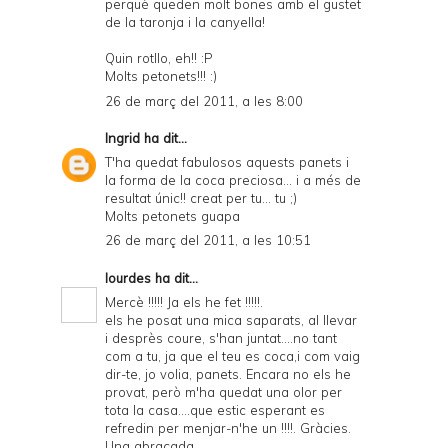
perquè queden molt bones amb el gustet
de la taronja i la canyella!
Quin rotllo, eh!! :P
Molts petonets!!! :)
26 de març del 2011, a les 8:00
Ingrid
ha dit...
T'ha quedat fabulosos aquests panets i
la forma de la coca preciosa... i a més de
resultat únic!! creat per tu... tu ;)
Molts petonets guapa
26 de març del 2011, a les 10:51
lourdes
ha dit...
Mercè !!!!! Ja els he fet !!!!!.
els he posat una mica saparats, al llevar
i desprès coure, s'han juntat....no tant
com a tu, ja que el teu es coca,i com vaig
dir-te, jo volia, panets. Encara no els he
provat, però m'ha quedat una olor per
tota la casa....que estic esperant es
refredin per menjar-n'he un !!!!. Gràcies.
Una abraçada