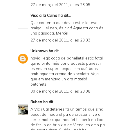
27 de març del 2011, a les 23:05
Visc a la Cuina
ha dit...
Que contenta que devia estar la teva
amiga, i el nen, és clar! Aquesta coca és
una passada, Mercè!
27 de març del 2011, a les 23:33
Unknown
ha dit...
havia llegit coca de panellets! estic fatal...
quina pinta més bona aquests panest i
es veuen super flonjos. mm què bons
amb aquesta crema de xocolata. Vaja,
que em menjava un ara mateix!
petonets!
30 de març del 2011, a les 23:08
Ruben
ha dit...
A Vic i Calldetenes fa un temps que s'ha
posat de moda el pa de crostons, ve a
ser el mateix que has fet tu, però en lloc
de fer-lo de brioix o de Viena, és amb pa
de crosta dura. Curiós i molt bo!