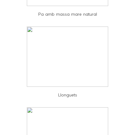
e
Pa amb massa mare natural
n
d
l
y
a
n
d
P
D
Llonguets
F