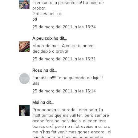
m'encanta la presentació! ho haig de
probar.
Gràcies pel link.
pt!
25 de març del 2011, a les 13:34
A peu coix
ha dit...
M'agrada molt. A veure quan em
decideixo a provar
25 de març del 2011, a les 15:31
Rosa
ha dit...
Fantástica!!!! Te ha quedado de lujo!!!!
Bss
25 de març del 2011, a les 16:14
Mai
ha dit...
Proooooova superada i amb nota. fa
molt temps que els vull fer, però sempre
acabo fent-ne individuals, queden tant
bonics així, però no m´atreveixo mai, ara
me n´has fet venir mes ganes encara , ai
que dolenta és l´enveja hehehehehe.