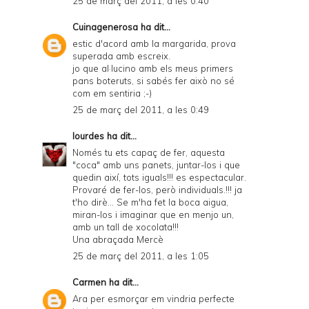
25 de març del 2011, a les 0:40
Cuinagenerosa
ha dit...
estic d'acord amb la margarida, prova
superada amb escreix.
jo que al·lucino amb els meus primers
pans boteruts, si sabés fer això no sé
com em sentiria ;-)
25 de març del 2011, a les 0:49
lourdes
ha dit...
Només tu ets capaç de fer, aquesta
"coca" amb uns panets, juntar-los i que
quedin així, tots iguals!!! es espectacular.
Provaré de fer-los, però individuals.!!! ja
t'ho dirè... Se m'ha fet la boca aigua,
miran-los i imaginar que en menjo un,
amb un tall de xocolata!!!
Una abraçada Mercè
25 de març del 2011, a les 1:05
Carmen
ha dit...
Ara per esmorçar em vindria perfecte