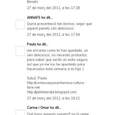
Besets
27 de març del 2011, a les 17:28
ANNAFS
ha dit...
Quina presentació tan bonica, segur que
aquest panets són deliciosos
27 de març del 2011, a les 17:54
Paula
ha dit...
me encanta como te han quedado, se
ven deliciosos, no necesito probarlos
para saber que serán un exito seguro,
así que ya me los he apuntado para
hacerselos esta semana a mi hija ;)
Salu2, Paula
http://conlaszarpasenlamasa.cultura-
libre.net
http://galletilandia.blogspot.com
27 de març del 2011, a les 19:21
Carme i Omar
ha dit...
Què bons aquests panets!!! no hi repte