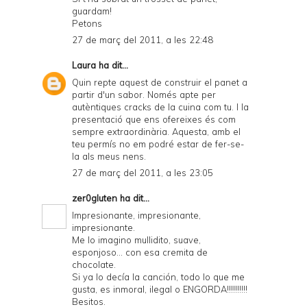
guardam!
Petons
27 de març del 2011, a les 22:48
Laura
ha dit...
Quin repte aquest de construir el panet a
partir d'un sabor. Només apte per
autèntiques cracks de la cuina com tu. I la
presentació que ens ofereixes és com
sempre extraordinària. Aquesta, amb el
teu permís no em podré estar de fer-se-
la als meus nens.
27 de març del 2011, a les 23:05
zer0gluten
ha dit...
Impresionante, impresionante,
impresionante.
Me lo imagino mullidito, suave,
esponjoso... con esa cremita de
chocolate.
Si ya lo decía la canción, todo lo que me
gusta, es inmoral, ilegal o ENGORDA!!!!!!!!!!
Besitos.