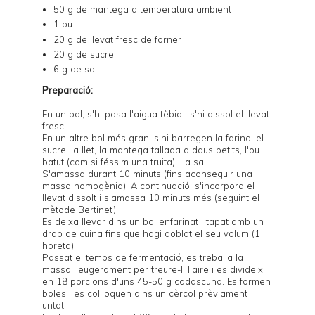
50 g de mantega a temperatura ambient
1 ou
20 g de llevat fresc de forner
20 g de sucre
6 g de sal
Preparació:
En un bol, s'hi posa l'aigua tèbia i s'hi dissol el llevat
fresc.
En un altre bol més gran, s'hi barregen la farina, el
sucre, la llet, la mantega tallada a daus petits, l'ou
batut (com si féssim una truita) i la sal.
S'amassa durant 10 minuts (fins aconseguir una
massa homogènia). A continuació, s'incorpora el
llevat dissolt i s'amassa 10 minuts més (seguint el
mètode
Bertinet
).
Es deixa llevar dins un bol enfarinat i tapat amb un
drap de cuina fins que hagi doblat el seu volum (1
horeta).
Passat el temps de fermentació, es treballa la
massa lleugerament per treure-li l'aire i es divideix
en 18 porcions d'uns 45-50 g cadascuna. Es formen
boles i es col·loquen dins un cèrcol prèviament
untat.