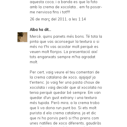
aquesta coca, i a banda es que la foto
amb la crema de xocolata... em fa posar-
me nerviosa fins i tot!!!!
26 de març del 2011, a les 1:14
Alba
ha dit...
Mercè, quins panets més bons. Té tota la
pinta que vas aconseguir la textura o si
més no t'hi vas acostar molt perquè es
veuen molt flonjos. La presentació així
tots enganxats sempre m'ha agradat
molt.
Per cert, vaig veure el teu comentari de
la crema catalana de xoco, ajajaja! ja
t'entenc. Jo vaig fer una pasta choux de
xocolata i vaig decidir que al xocolata no
tenia perquè quedar bé sempre. Em van
quedar d'un gust extrany i una textura
més tupida. Però mira, a la crema trobo
que li va dona run punt bo. Si ets molt
purista d ela crema catalana, ja et dic
que ni ho porvis però si t'ho prens com
unes natilles de xoco diferents, gaudiràs