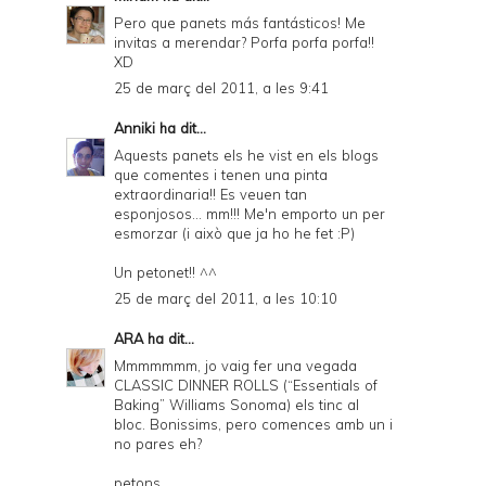
Pero que panets más fantásticos! Me
invitas a merendar? Porfa porfa porfa!!
XD
25 de març del 2011, a les 9:41
Anniki
ha dit...
Aquests panets els he vist en els blogs
que comentes i tenen una pinta
extraordinaria!! Es veuen tan
esponjosos... mm!!! Me'n emporto un per
esmorzar (i això que ja ho he fet :P)
Un petonet!! ^^
25 de març del 2011, a les 10:10
ARA
ha dit...
Mmmmmmm, jo vaig fer una vegada
CLASSIC DINNER ROLLS (“Essentials of
Baking” Williams Sonoma) els tinc al
bloc. Bonissims, pero comences amb un i
no pares eh?
petons