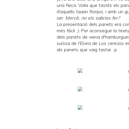
una fleca. Volia que tastés els pan
d'aquells taaan flonjos, i amb un 
ser:
Mercè, no els sabries fer?
La presentació dels panets era co
més fàcil. ;) Per aconseguir la textu
dels panets de viena d'hamburgue
suïssa de l'Elvira de
Los cerezos en
als panets que vaig tastar. :p