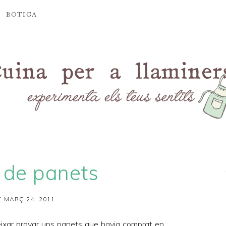
BOTIGA
 de panets
 MARÇ 24, 2011
eixar provar uns panets que havia comprat en