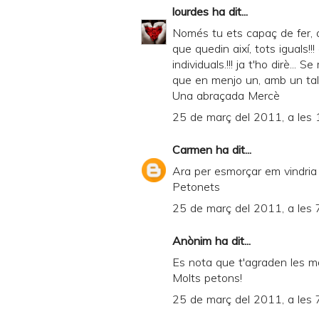
lourdes
ha dit...
Només tu ets capaç de fer, 
que quedin així, tots iguals!!
individuals.!!! ja t'ho dirè...
que en menjo un, amb un tall
Una abraçada Mercè
25 de març del 2011, a les 
Carmen
ha dit...
Ara per esmorçar em vindria 
Petonets
25 de març del 2011, a les 
Anònim ha dit...
Es nota que t'agraden les m
Molts petons!
25 de març del 2011, a les 