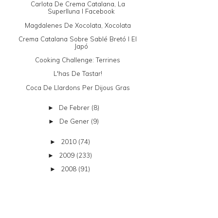
Carlota De Crema Catalana, La
Superlluna I Facebook
Magdalenes De Xocolata, Xocolata
Crema Catalana Sobre Sablé Bretó I El
Japó
Cooking Challenge: Terrines
L'has De Tastar!
Coca De Llardons Per Dijous Gras
De Febrer
(8)
►
De Gener
(9)
►
2010
(74)
►
2009
(233)
►
2008
(91)
►