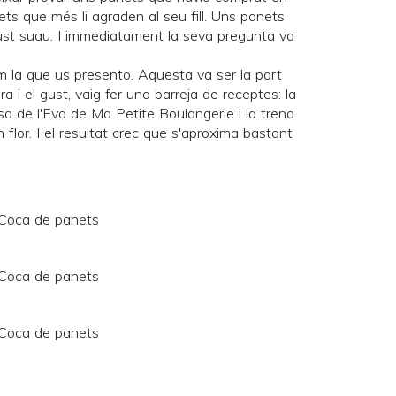
ets que més li agraden al seu fill. Uns panets
gust suau. I immediatament la seva pregunta va
m la que us presento. Aquesta va ser la part
ra i el gust, vaig fer una barreja de receptes: la
sa de l'Eva de
Ma Petite Boulangerie
i la trena
 flor
. I el resultat crec que s'aproxima bastant