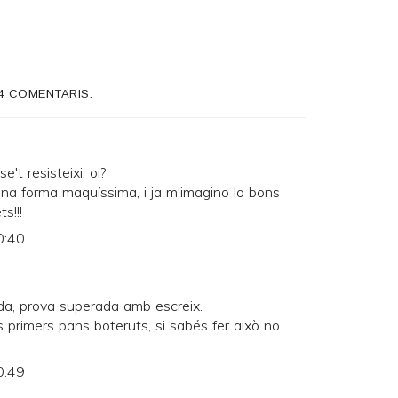
4 COMENTARIS:
't resisteixi, oi?
a forma maquíssima, i ja m'imagino lo bons
s!!!
0:40
da, prova superada amb escreix.
s primers pans boteruts, si sabés fer això no
0:49