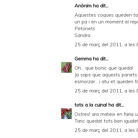
Anònim ha dit...
Aquestes coques queden tan 
un pa i en un moment el reprod
Petonets
Sandra
25 de març del 2011, a les 
Gemma
ha dit...
Oh... que bonic que queda!
Ja saps que aquests panets t
esmorzar... i atu et queden fa
25 de març del 2011, a les 
tots a la cuina!
ha dit...
Ostres! ara mateix en faria 
Tanc quedat tots ben igualet
25 de març del 2011, a les 