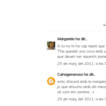
5
Margarida
ha dit...
A tu no hi ha cap repte que se
T'ha quedat una coca amb un
que deuen ser aquests panet
25 de març del 2011, a les 
Cuinagenerosa
ha dit...
estic d'acord amb la margari
jo que al·lucino amb els meu
sé com em sentiria ;-)
25 de març del 2011, a les 