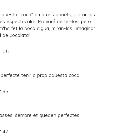
aquesta "coca" amb uns panets, juntar-los i
! es espectacular. Provaré de fer-los, però
 Se m'ha fet la boca aigua, miran-los i imaginar
 de xocolata!!!
1:05
perfecte tenir a prop aquesta coca.
7:33
asses, sempre et queden perfectes.
7:47