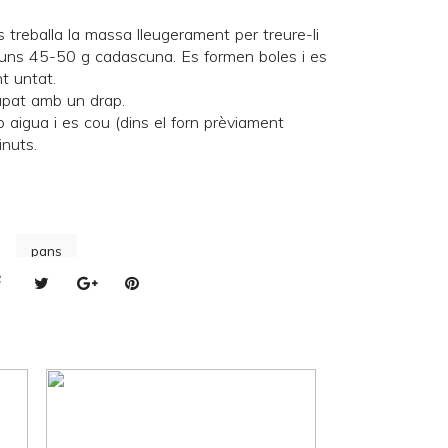
 treballa la massa lleugerament per treure-li
 d'uns 45-50 g cadascuna. Es formen boles i es
t untat.
apat amb un drap.
 aigua i es cou (dins el forn prèviament
nuts.
pans