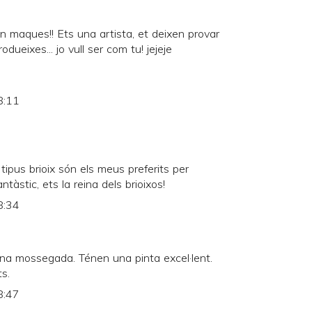
maques!! Ets una artista, et deixen provar
ueixes... jo vull ser com tu! jejeje
8:11
ipus brioix són els meus preferits per
ntàstic, ets la reina dels brioixos!
8:34
una mossegada. Ténen una pinta excel·lent.
s.
8:47