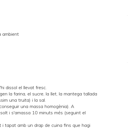
a ambient
hi dissol el llevat fresc.
en la farina, el sucre, la llet, la mantega tallada
sim una truita) i la sal.
aconseguir una massa homogènia). A
dissolt i s'amassa 10 minuts més (seguint el
at i tapat amb un drap de cuina fins que hagi