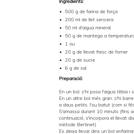
Ingredients:
500 g de farina de força
200 ml de llet sencera
50 ml d'aigua mineral
50 g de mantega a temperatur
1 ou
20 g de llevat fresc de forner
20 g de sucre
6 g de sal
Preparació:
En un bol, s'hi posa l'aigua tèbia i s'
En un altre bol més gran, s'hi barreg
a daus petits, l'ou batut (com si fés
S'amassa durant 10 minuts (fins 
continuació, s'incorpora el llevat 
mètode
Bertinet
).
Es deixa llevar dins un bol enfarin