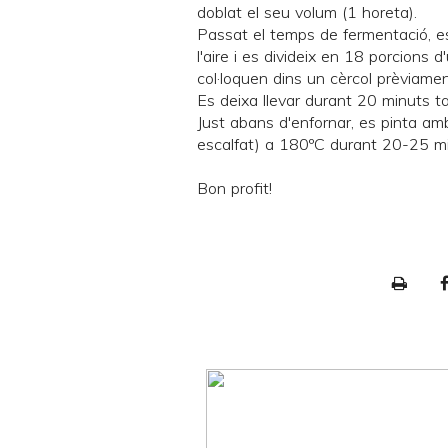
doblat el seu volum (1 horeta).
Passat el temps de fermentació, es
l'aire i es divideix en 18 porcions
col·loquen dins un cèrcol prèviamen
Es deixa llevar durant 20 minuts t
Just abans d'enfornar, es pinta amb
escalfat) a 180ºC durant 20-25 mi
Bon profit!
P
r
i
n
t
e