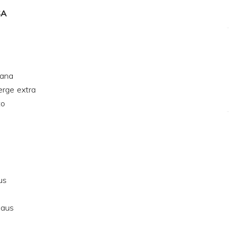
SA
iana
verge extra
to
us
daus