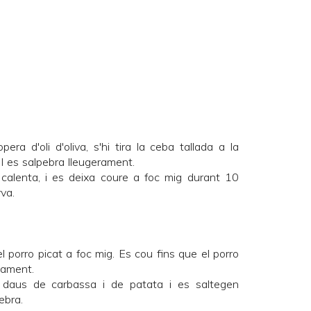
ra d'oli d'oliva, s'hi tira la ceba tallada a la
 I es salpebra lleugerament.
n calenta, i es deixa coure a foc mig durant 10
rva.
el porro picat a foc mig. Es cou fins que el porro
dament.
s daus de carbassa i de patata i es saltegen
ebra.