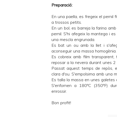
Preparació:
En una paella, es fregeix el pernil f
a trossos petits.
En un bol, es barreja la farina amb u
pernil. S'hi afegeix la mantega i e
una mescla engrunada.
Es bat un ou amb la llet i s'afeg
aconseguir una massa homogènia. (N
Es cobreix amb film transparent,
reposar a la nevera durant unes 2 
Passat aquest temps de repòs, es
clara d'ou. S'empolsima amb una mi
Es talla la massa en unes galete
S'enfornen a 180ºC (350ºF) du
enrossir.
Bon profit!