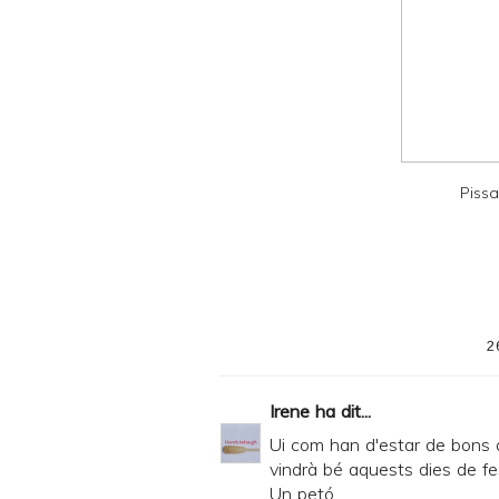
y
a
n
d
P
D
Pissa
F
2
Irene
ha dit...
Ui com han d'estar de bons 
vindrà bé aquests dies de fe
Un petó