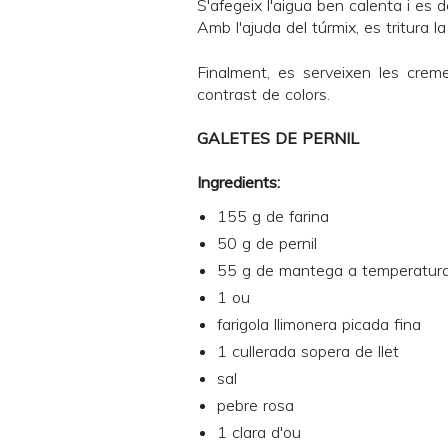
S'afegeix l'aigua ben calenta i es 
Amb l'ajuda del túrmix, es tritura l
Finalment, es serveixen les crem
contrast de colors.
GALETES DE PERNIL
Ingredients:
155 g de farina
50 g de pernil
55 g de mantega a temperatur
1 ou
farigola llimonera picada fina
1 cullerada sopera de llet
sal
pebre rosa
1 clara d'ou