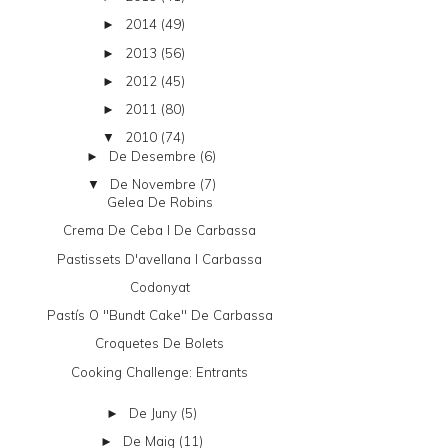
2014
(49)
►
2013
(56)
►
2012
(45)
►
2011
(80)
►
2010
(74)
▼
De Desembre
(6)
►
De Novembre
(7)
▼
Gelea De Robins
Crema De Ceba I De Carbassa
Pastissets D'avellana I Carbassa
Codonyat
Pastís O "bundt Cake" De Carbassa
Croquetes De Bolets
Cooking Challenge: Entrants
De Juny
(5)
►
De Maig
(11)
►