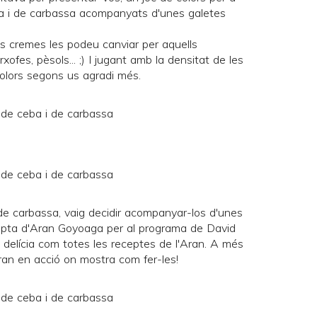
ba i de carbassa acompanyats d'unes galetes
es cremes les podeu canviar per aquells
ofes, pèsols... ;) I jugant amb la densitat de les
olors segons us agradi més.
e carbassa, vaig decidir acompanyar-los d'unes
pta d'
Aran Goyoaga
per al programa de
David
 delícia com totes les receptes de l'
Aran
. A més
ran en acció on mostra com fer-les!