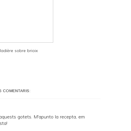
ladière sobre brioix
6 COMENTARIS:
aquests gotets. M'apunto la recepta, em
sta!