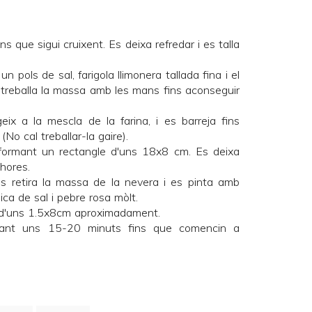
ins que sigui cruixent. Es deixa refredar i es talla
n pols de sal, farigola llimonera tallada fina i el
s treballa la massa amb les mans fins aconseguir
eix a la mescla de la farina, i es barreja fins
o cal treballar-la gaire).
 formant un rectangle d'uns 18x8 cm. Es deixa
hores.
 retira la massa de la nevera i es pinta amb
ca de sal i pebre rosa mòlt.
s d'uns 1.5x8cm aproximadament.
rant uns 15-20 minuts fins que comencin a