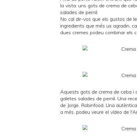
la vista: uns gots de crema de ce
salades de pernil.
No cal dir-vos que els gustos de l
ingredients que més us agradin, carx
dues cremes podeu combinar els c
Aquests gots de crema de ceba i d
galetes salades de pernil. Una rece
de Jorge
,
Robinfood
. Una autèntica
a més, podeu veure
el vídeo
de l'A