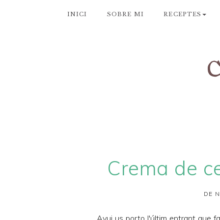
INICI
SOBRE MI
RECEPTES
Crema de ce
DE N
Avui us porto l'últim
entrant
que fa