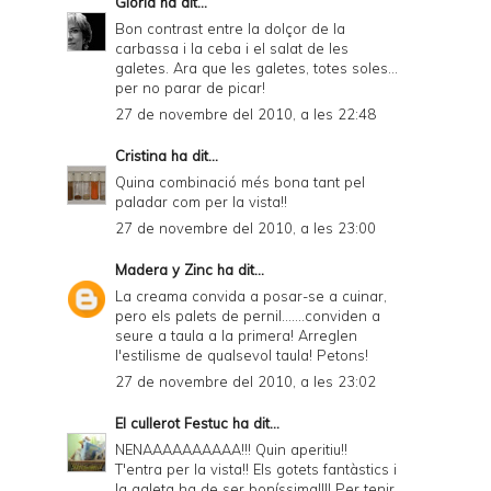
Glòria
ha dit...
Bon contrast entre la dolçor de la
carbassa i la ceba i el salat de les
galetes. Ara que les galetes, totes soles...
per no parar de picar!
27 de novembre del 2010, a les 22:48
Cristina
ha dit...
Quina combinació més bona tant pel
paladar com per la vista!!
27 de novembre del 2010, a les 23:00
Madera y Zinc
ha dit...
La creama convida a posar-se a cuinar,
pero els palets de pernil.......conviden a
seure a taula a la primera! Arreglen
l'estilisme de qualsevol taula! Petons!
27 de novembre del 2010, a les 23:02
El cullerot Festuc
ha dit...
NENAAAAAAAAAA!!! Quin aperitiu!!
T'entra per la vista!! Els gotets fantàstics i
la galeta ha de ser boníssima!!!! Per tenir