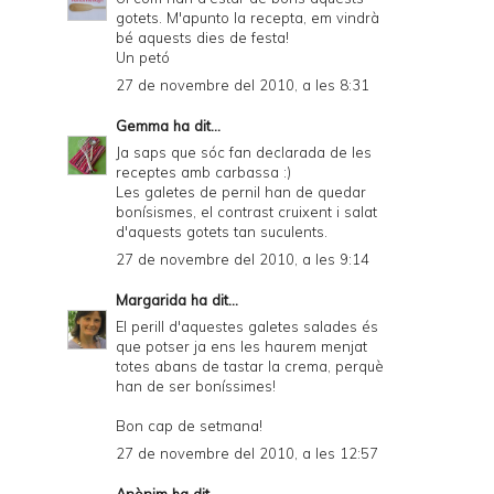
gotets. M'apunto la recepta, em vindrà
bé aquests dies de festa!
Un petó
27 de novembre del 2010, a les 8:31
Gemma
ha dit...
Ja saps que sóc fan declarada de les
receptes amb carbassa :)
Les galetes de pernil han de quedar
bonísismes, el contrast cruixent i salat
d'aquests gotets tan suculents.
27 de novembre del 2010, a les 9:14
Margarida
ha dit...
El perill d'aquestes galetes salades és
que potser ja ens les haurem menjat
totes abans de tastar la crema, perquè
han de ser boníssimes!
Bon cap de setmana!
27 de novembre del 2010, a les 12:57
Anònim ha dit...