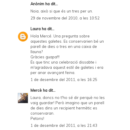
Anònim ha dit...
Noia, això si que és un tres per un.
29 de novembre del 2010, a les 10:52
Laura
ha dit...
Hola Mercé. Una pregunta sobre
aquestes galetes. Es conservarien bé un
parell de dies o tres en una caixa de
llauna?
Gràcies guapa!!!
És que tinc una celebració dissabte i
m'agradava aquest estil de galetes i era
per anar avançant feina.
1 de desembre del 2011, a les 16:25
Mercè
ha dit...
Laura, doncs no t'ho sé dir perquè no les
vaig guardar! Però imagino que un parell
de dies dins un recipient hermètic es
conservaran.
Petons!
1 de desembre del 2011, a les 21:43