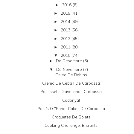
2016
(8)
►
2015
(41)
►
2014
(49)
►
2013
(56)
►
2012
(45)
►
2011
(80)
►
2010
(74)
▼
De Desembre
(6)
►
De Novembre
(7)
▼
Gelea De Robins
Crema De Ceba I De Carbassa
Pastissets D'avellana I Carbassa
Codonyat
Pastís O "bundt Cake" De Carbassa
Croquetes De Bolets
Cooking Challenge: Entrants