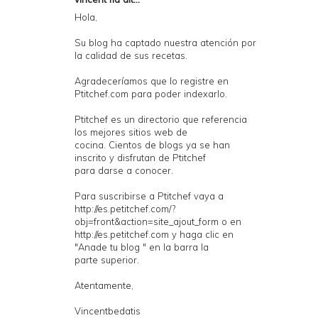
Hola,
Su blog ha captado nuestra atención por
la calidad de sus recetas.
Agradeceríamos que lo registre en
Ptitchef.com para poder indexarlo.
Ptitchef es un directorio que referencia
los mejores sitios web de
cocina. Cientos de blogs ya se han
inscrito y disfrutan de Ptitchef
para darse a conocer.
Para suscribirse a Ptitchef vaya a
http://es.petitchef.com/?
obj=front&action=site_ajout_form o en
http://es.petitchef.com y haga clic en
"Anade tu blog " en la barra la
parte superior.
Atentamente,
Vincentbedatis