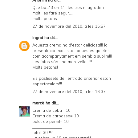
Que bo..."3 en 1" i les tres m'agraden
molt iles faré segur....
molts petons
27 de novembre del 2010, a les 15:57
Ingrid
ha dit...
Aquesta crema ha d'estar deliciosa!!! la
presentació exquisita i aquestes galetes
com acompanyament em sembla sublim!!!
Les fotos són una meravella!!!!!!
Molts petons!
Els pastissets de l'entrada anterior estan
espectaculars!!!
27 de novembre del 2010, a les 16:37
mercè
ha dit...
Crema de ceba= 10
Crema de carbassa= 10
palet de pernil= 10
________________
total: 30 !!?