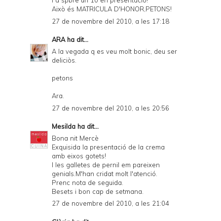
i a spbre un 10 en presentació!
Això és MATRICULA D'HONOR,PETONS!
27 de novembre del 2010, a les 17:18
ARA
ha dit...
A la vegada q es veu molt bonic, deu ser
deliciòs.
petons
Ara.
27 de novembre del 2010, a les 20:56
Mesilda
ha dit...
Bona nit Mercè
Exquisida la presentació de la crema
amb eixos gotets!
I les galletes de pernil em pareixen
genials.M'han cridat molt l'atenció.
Prenc nota de seguida.
Besets i bon cap de setmana.
27 de novembre del 2010, a les 21:04