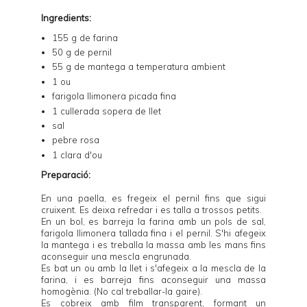
Ingredients:
155 g de farina
50 g de pernil
55 g de mantega a temperatura ambient
1 ou
farigola llimonera picada fina
1 cullerada sopera de llet
sal
pebre rosa
1 clara d'ou
Preparació:
En una paella, es fregeix el pernil fins que sigui
cruixent. Es deixa refredar i es talla a trossos petits.
En un bol, es barreja la farina amb un pols de sal,
farigola llimonera tallada fina i el pernil. S'hi afegeix
la mantega i es treballa la massa amb les mans fins
aconseguir una mescla engrunada.
Es bat un ou amb la llet i s'afegeix a la mescla de la
farina, i es barreja fins aconseguir una massa
homogènia. (No cal treballar-la gaire).
Es cobreix amb film transparent, formant un