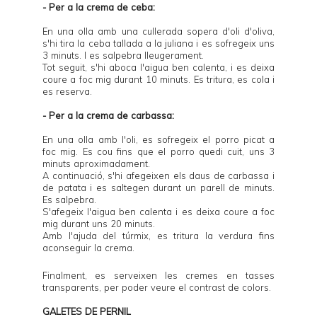
- Per a la crema de ceba:
En una olla amb una cullerada sopera d'oli d'oliva,
s'hi tira la ceba tallada a la juliana i es sofregeix uns
3 minuts. I es salpebra lleugerament.
Tot seguit, s'hi aboca l'aigua ben calenta, i es deixa
coure a foc mig durant 10 minuts. Es tritura, es cola i
es reserva.
- Per a la crema de carbassa:
En una olla amb l'oli, es sofregeix el porro picat a
foc mig. Es cou fins que el porro quedi cuit, uns 3
minuts aproximadament.
A continuació, s'hi afegeixen els daus de carbassa i
de patata i es saltegen durant un parell de minuts.
Es salpebra.
S'afegeix l'aigua ben calenta i es deixa coure a foc
mig durant uns 20 minuts.
Amb l'ajuda del túrmix, es tritura la verdura fins
aconseguir la crema.
Finalment, es serveixen les cremes en tasses
transparents, per poder veure el contrast de colors.
GALETES DE PERNIL