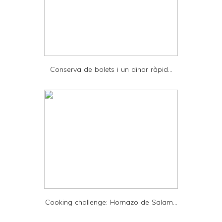
r
F
r
i
e
Conserva de bolets i un dinar ràpid...
n
d
l
y
a
n
d
P
D
Cooking challenge: Hornazo de Salam...
F