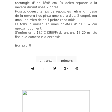
rectangle d'uns 18x8 cm. Es deixa reposar a la
nevera durant unes 2 hores.
Passat aquest temps de repòs, es retira la massa
de la nevera i es pinta amb clara d'ou. S'empolsima
amb una mica de sal i pebre rosa mòlt.
Es talla la massa en unes galetes d'uns 1.5x8cm
aproximadament.
S'enfornen a 180ºC (350ºF) durant uns 15-20 minuts
fins que comencin a enrossir.
Bon profit!
entrants
primers
P
r
i
n
t
e