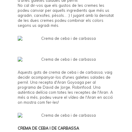
d'unes galetes salades de pernil.
No cal dir-vos que els gustos de les cremes les
podeu canviar per aquells ingredients que més us
agradin, carxofes, pèsols... ;) I jugant amb la densitat
de les dues cremes podeu combinar els colors
segons us agradi més.
Aquests gots de crema de ceba i de carbassa, vaig
decidir acompanyar-los d'unes galetes salades de
pernil. Una recepta d'
Aran Goyoaga
per al
programa de
David de Jorge
,
Robinfood
. Una
autèntica delícia com totes les receptes de l'
Aran
. A
més a més, podeu veure
el vídeo
de l'Aran en acció
on mostra com fer-les!
CREMA DE CEBA I DE CARBASSA