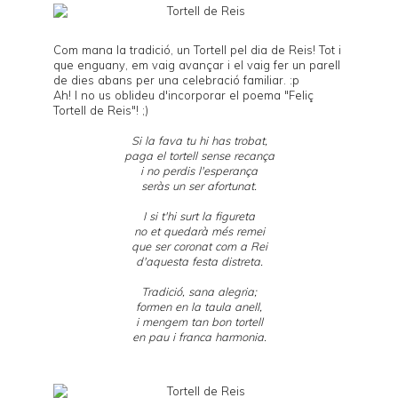
Com mana la tradició, un Tortell pel dia de Reis! Tot i
que enguany, em vaig avançar i el vaig fer un parell
de dies abans per una celebració familiar. :p
Ah! I no us oblideu d'incorporar el poema "Feliç
Tortell de Reis"! ;)
Si la fava tu hi has trobat,
paga el tortell sense recança
i no perdis l'esperança
seràs un ser afortunat.
I si t'hi surt la figureta
no et quedarà més remei
que ser coronat com a Rei
d'aquesta festa distreta.
Tradició, sana alegria;
formen en la taula anell,
i mengem tan bon tortell
en pau i franca harmonia.