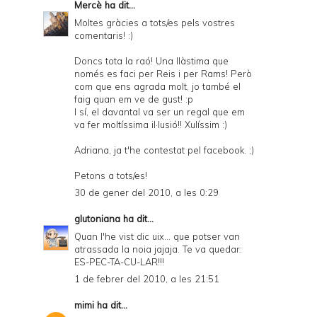
Mercè
ha dit...
Moltes gràcies a tots/es pels vostres
comentaris! :)
Doncs tota la raó! Una llàstima que
només es faci per Reis i per Rams! Però
com que ens agrada molt, jo també el
faig quan em ve de gust! :p
I sí, el davantal va ser un regal que em
va fer moltíssima il·lusió!! Xulíssim :)
Adriana, ja t'he contestat pel facebook. ;)
Petons a tots/es!
30 de gener del 2010, a les 0:29
glutoniana
ha dit...
Quan l'he vist dic uix... que potser van
atrassada la noia jajaja. Te va quedar:
ES-PEC-TA-CU-LAR!!!
1 de febrer del 2010, a les 21:51
mimi
ha dit...