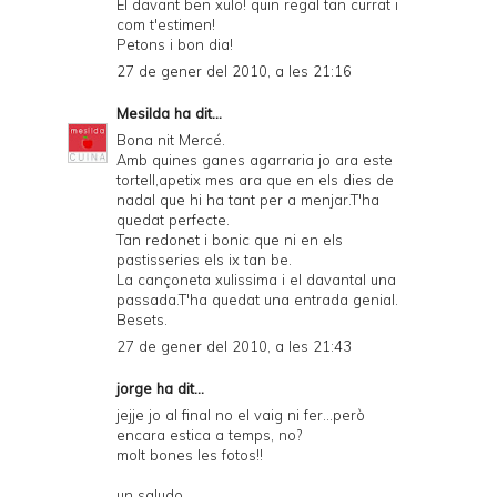
El davant ben xulo! quin regal tan currat i
com t'estimen!
Petons i bon dia!
27 de gener del 2010, a les 21:16
Mesilda
ha dit...
Bona nit Mercé.
Amb quines ganes agarraria jo ara este
tortell,apetix mes ara que en els dies de
nadal que hi ha tant per a menjar.T'ha
quedat perfecte.
Tan redonet i bonic que ni en els
pastisseries els ix tan be.
La cançoneta xulissima i el davantal una
passada.T'ha quedat una entrada genial.
Besets.
27 de gener del 2010, a les 21:43
jorge
ha dit...
jejje jo al final no el vaig ni fer...però
encara estica a temps, no?
molt bones les fotos!!
un saludo