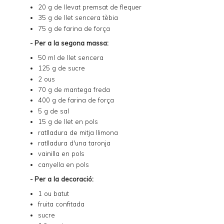
20 g de llevat premsat de flequer
35 g de llet sencera tèbia
75 g de farina de força
- Per a la segona massa:
50 ml de llet sencera
125 g de sucre
2 ous
70 g de mantega freda
400 g de farina de força
5 g de sal
15 g de llet en pols
ratlladura de mitja llimona
ratlladura d'una taronja
vainilla en pols
canyella en pols
- Per a la decoració:
1 ou batut
fruita confitada
sucre