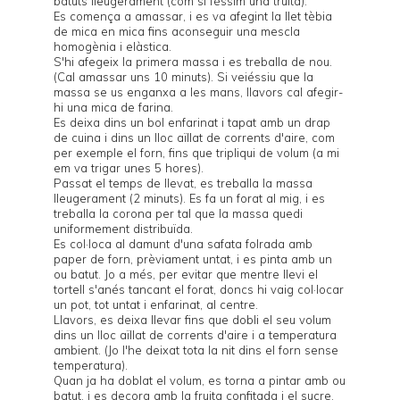
batuts lleugerament (com si féssim una truita).
Es comença a amassar, i es va afegint la llet tèbia
de mica en mica fins aconseguir una mescla
homogènia i elàstica.
S'hi afegeix la primera massa i es treballa de nou.
(Cal amassar uns 10 minuts). Si veiéssiu que la
massa se us enganxa a les mans, llavors cal afegir-
hi una mica de farina.
Es deixa dins un bol enfarinat i tapat amb un drap
de cuina i dins un lloc aïllat de corrents d'aire, com
per exemple el forn, fins que tripliqui de volum (a mi
em va trigar unes 5 hores).
Passat el temps de llevat, es treballa la massa
lleugerament (2 minuts). Es fa un forat al mig, i es
treballa la corona per tal que la massa quedi
uniformement distribuïda.
Es col·loca al damunt d'una safata folrada amb
paper de forn, prèviament untat, i es pinta amb un
ou batut. Jo a més, per evitar que mentre llevi el
tortell s'anés tancant el forat, doncs hi vaig col·locar
un pot, tot untat i enfarinat, al centre.
Llavors, es deixa llevar fins que dobli el seu volum
dins un lloc aïllat de corrents d'aire i a temperatura
ambient. (Jo l'he deixat tota la nit dins el forn sense
temperatura).
Quan ja ha doblat el volum, es torna a pintar amb ou
batut, i es decora amb la fruita confitada i el sucre.