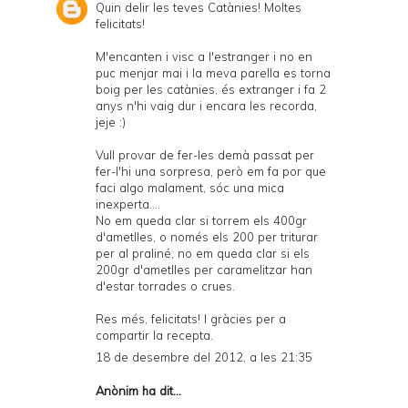
Quin delir les teves Catànies! Moltes
felicitats!
M'encanten i visc a l'estranger i no en
puc menjar mai i la meva parella es torna
boig per les catànies, és extranger i fa 2
anys n'hi vaig dur i encara les recorda,
jeje :)
Vull provar de fer-les demà passat per
fer-l'hi una sorpresa, però em fa por que
faci algo malament, sóc una mica
inexperta....
No em queda clar si torrem els 400gr
d'ametlles, o només els 200 per triturar
per al praliné, no em queda clar si els
200gr d'ametlles per caramelitzar han
d'estar torrades o crues.
Res més, felicitats! I gràcies per a
compartir la recepta.
18 de desembre del 2012, a les 21:35
Anònim ha dit...