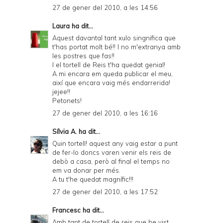
27 de gener del 2010, a les 14:56
Laura
ha dit...
Aquest davantal tant xulo singnifica que
t'has portat molt bé!! I no m'extranya amb
les postres que fas!!
I el tortell de Reis t'ha quedat genial!
A mi encara em queda publicar el meu,
així que encara vaig més endarrerida!
jejee!!
Petonets!
27 de gener del 2010, a les 16:16
Sílvia A.
ha dit...
Quin tortell! aquest any vaig estar a punt
de fer-lo doncs varen venir els reis de
debò a casa, però al final el temps no
em va donar per més.
A tu t'he quedat magnífic!!!
27 de gener del 2010, a les 17:52
Francesc
ha dit...
Amb tant de tortell de reis que he vist