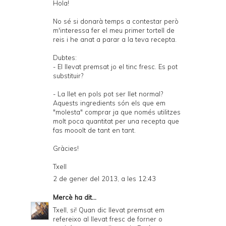
Hola!
No sé si donarà temps a contestar però
m'interessa fer el meu primer tortell de
reis i he anat a parar a la teva recepta.
Dubtes:
- El llevat premsat jo el tinc fresc. Es pot
substituir?
- La llet en pols pot ser llet normal?
Aquests ingredients són els que em
"molesta" comprar ja que només utilitzes
molt poca quantitat per una recepta que
fas mooolt de tant en tant.
Gràcies!
Txell
2 de gener del 2013, a les 12:43
Mercè
ha dit...
Txell, si! Quan dic llevat premsat em
refereixo al llevat fresc de forner o