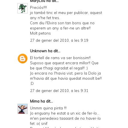
MaryLou
ha dit...
Preciós!!!!
jo també tinc el meu per publicar, aquest
any n'he fet tres.
Com diu l'Elvira son tan bons que no
esperem un any a fer-ne un altre!!
Molt petons
27 de gener del 2010, a les 9:19
Unknown
ha dit...
El tortell de rams va ser bonissim!!
Suposo que aquest encara millor!! Que
be que t'hagi agradat el regal!! :)
Jo encara no l'havia vist, pero la Dolo ja
m'havia dit que havia quedat mooolt be!!
:D
27 de gener del 2010, a les 9:31
Mima
ha dit...
Ummm quina pinta !!!
Jo enguany he estat a un xic de fer-lo...
m'en penedeixo taaaant de no haver-lo
fet :o( snif