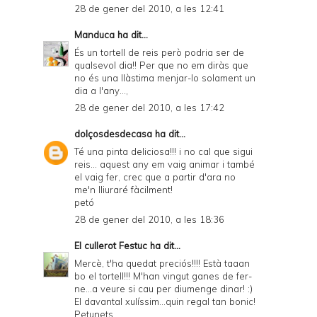
28 de gener del 2010, a les 12:41
Manduca
ha dit...
És un tortell de reis però podria ser de
qualsevol dia!! Per que no em diràs que
no és una llàstima menjar-lo solament un
dia a l'any...,
28 de gener del 2010, a les 17:42
dolçosdesdecasa
ha dit...
Té una pinta deliciosa!!! i no cal que sigui
reis... aquest any em vaig animar i també
el vaig fer, crec que a partir d'ara no
me'n lliuraré fàcilment!
petó
28 de gener del 2010, a les 18:36
El cullerot Festuc
ha dit...
Mercè, t'ha quedat preciós!!!! Està taaan
bo el tortell!!! M'han vingut ganes de fer-
ne...a veure si cau per diumenge dinar! :)
El davantal xulíssim...quin regal tan bonic!
Petunets,