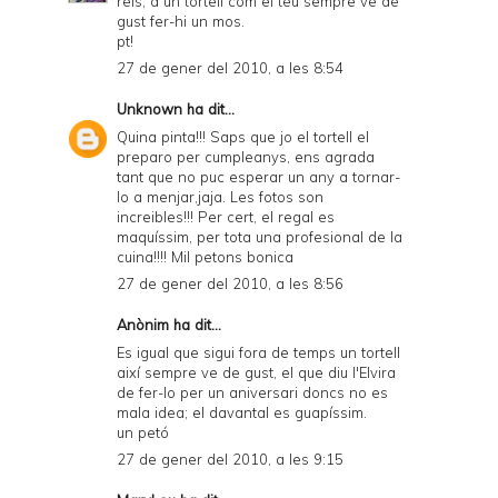
reis, a un tortell com el teu sempre ve de
gust fer-hi un mos.
pt!
27 de gener del 2010, a les 8:54
Unknown
ha dit...
Quina pinta!!! Saps que jo el tortell el
preparo per cumpleanys, ens agrada
tant que no puc esperar un any a tornar-
lo a menjar,jaja. Les fotos son
increibles!!! Per cert, el regal es
maquíssim, per tota una profesional de la
cuina!!!! Mil petons bonica
27 de gener del 2010, a les 8:56
Anònim ha dit...
Es igual que sigui fora de temps un tortell
així sempre ve de gust, el que diu l'Elvira
de fer-lo per un aniversari doncs no es
mala idea; el davantal es guapíssim.
un petó
27 de gener del 2010, a les 9:15