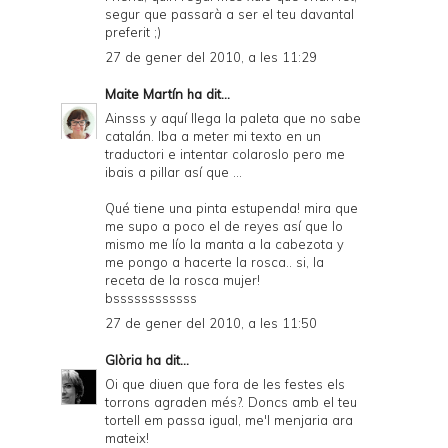
segur que passarà a ser el teu davantal
preferit ;)
27 de gener del 2010, a les 11:29
Maite Martín
ha dit...
Ainsss y aquí llega la paleta que no sabe
catalán. Iba a meter mi texto en un
traductori e intentar colaroslo pero me
ibais a pillar así que ...
Qué tiene una pinta estupenda! mira que
me supo a poco el de reyes así que lo
mismo me lío la manta a la cabezota y
me pongo a hacerte la rosca.. si, la
receta de la rosca mujer!
bssssssssssss
27 de gener del 2010, a les 11:50
Glòria
ha dit...
Oi que diuen que fora de les festes els
torrons agraden més?. Doncs amb el teu
tortell em passa igual, me'l menjaria ara
mateix!