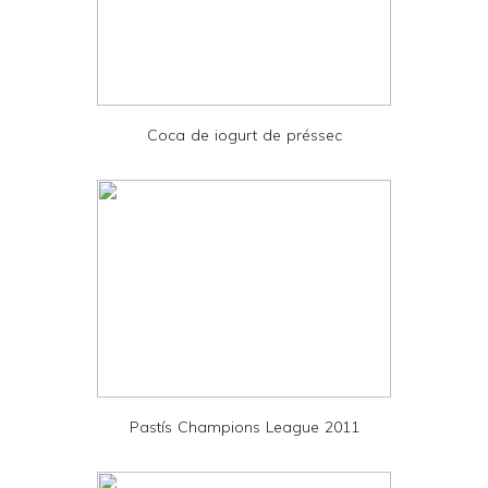
F
r
i
e
Coca de iogurt de préssec
n
d
l
y
a
n
d
P
D
Pastís Champions League 2011
F