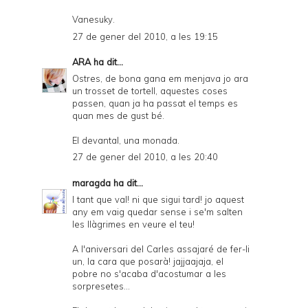
Vanesuky.
27 de gener del 2010, a les 19:15
ARA
ha dit...
Ostres, de bona gana em menjava jo ara
un trosset de tortell, aquestes coses
passen, quan ja ha passat el temps es
quan mes de gust bé.
El devantal, una monada.
27 de gener del 2010, a les 20:40
maragda
ha dit...
I tant que val! ni que sigui tard! jo aquest
any em vaig quedar sense i se'm salten
les llàgrimes en veure el teu!
A l'aniversari del Carles assajaré de fer-li
un, la cara que posarà! jajjaajaja, el
pobre no s'acaba d'acostumar a les
sorpresetes...