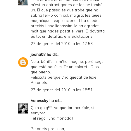
m'estan entrant ganes de fer-ne també
un. El que passa és que trobe que no
sabria fer-lo com cal, malgrat les teues
magnifiques explicacions. T'ha quedat
preciós i abellidoríssim. M'ha agradat
molt que hages posat el vers. El davantal
és tot un detallàs, eh? Salutacions.
27 de gener del 2010, a les 17:56
joana08
ha dit...
Noia, bónííísim, m'ho imagino, però segur
que està bonísim. Te un coloret....Dios
que bueno.
Felicitats perque t'ha quedat de luxe.
Petonets.
27 de gener del 2010, a les 18:51
Vanesuky
ha dit...
Quin goig!!Et va quedar increïble, si
senyora!!!
I el regal, una monada!!
Petonets preciosa,