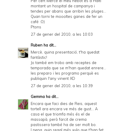
Per cert Mercè el meu nebot es a Haiti
montant un hospital de campanya i
tendes per abans que arribin les pluges...
Quan torni te moooltes ganes de fer un
café :O)
Ptons
27 de gener del 2010, a les 10:03
Ruben
ha dit...
Mercè, quina presentació, t'ha quedat
fantàstic!
Jo també em trobo amb receptes de
temporada que se m'han quedat enrere...
les preparo i les programo perquè es
publiquin l'any vinent XD
27 de gener del 2010, a les 10:39
Gemma
ha dit...
Encara que faci dies de Reis, aquest
tortell ara encara ve més de gust... A
casa el que triomfa més és el de
massapà, però farcit de crema
pastissera també ha de ser molt bo.
I nena, quin regal més xulo que t'han fet,