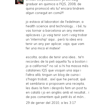
graduar en quimica a l'IQS, 2008, de
quina promoció ets tu? encara tindrem
algun conegut en comú!!!
jo estava al laboratori de l'edelman, a
health science and technology... i bé, tu
vas tornar a barcelona un any mentre
aplicaves i jo vaig tenir sort i vaig trobar
un 'internship' aqui... però la idea era
tenir un any per aplicar, vaja, que vam
fer una mica el mateix!
escolta, acabo de tenir una idea... te'n
recordes de la peli aquella 'tu a boston i
jo a california?' no sé si hi ha massa més
catalanes IQS que visquin una aqui i
l'altra allà, tinguin un blog de cuina i
s'hagin trobat... així que he pensat, què
et semblaria si proposem una recepta,
les dues la fem i després fem un post tu
en català i jo en anglès amb el resultat... i
de pas comentem què petit és el món...
29 de gener del 2010, a les 3:17