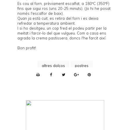
Es cou al forn, prèviament escalfat, a 180ºC (350ºF)
fins que sigui ros (uns 20-25 minuts). (Jo hi he posat
només l'escalfor de baix).
Quan ja està cuit, es retira del forn i es deixa
refredar a temperatura ambient.
I si ho desitgeu, un cop fred el podeu partir per la
meitat i farcir-lo del que vulgueu. Com a casa ens
agrada la
crema pastissera
, doncs l'he farcit així.
Bon profit!
altres dolços
postres
P
r
i
n
t
e
r