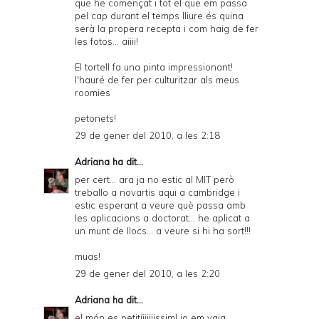
que he començat i tot el que em passa
pel cap durant el temps lliure és quina
serà la propera recepta i com haig de fer
les fotos... aiiii!
El tortell fa una pinta impressionant!
l'hauré de fer per culturitzar als meus
roomies
petonets!
29 de gener del 2010, a les 2:18
Adriana
ha dit...
per cert... ara ja no estic al MIT però
treballo a novartis aqui a cambridge i
estic esperant a veure què passa amb
les aplicacions a doctorat... he aplicat a
un munt de llocs... a veure si hi ha sort!!!
muas!
29 de gener del 2010, a les 2:20
Adriana
ha dit...
el món es petitíiiiiiissim! jo em vaig