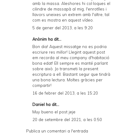
amb la massa. Aleshores hi col·loques el
cilindre de massapà al mig, l'enrotlles i
llavors uneixes un extrem amb l'altre, tal
com es mostra en
aquest vídeo
.
5 de gener del 2013, a les 9:20
Anònim ha dit...
Bon dia! Aquest missatge no es podria
escriure res millor! Llegint aquest post
em recorda al meu company d'habitació
bona edat! Ell sempre es manté parlant
sobre això. Jo transmeti la present
escriptura a ell. Bastant segur que tindrà
una bona lectura. Moltes gràcies per
compartir!
16 de febrer del 2013, a les 15:20
Daniel
ha dit...
Muy bueno el post jeje
20 de setembre del 2021, a les 0:50
Publica un comentari a l'entrada