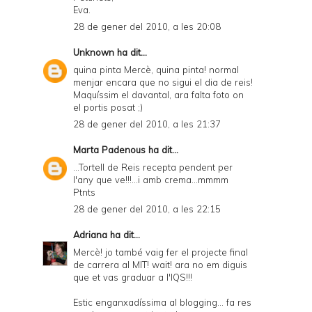
Eva.
28 de gener del 2010, a les 20:08
Unknown
ha dit...
quina pinta Mercè, quina pinta! normal
menjar encara que no sigui el dia de reis!
Maquíssim el davantal, ara falta foto on
el portis posat ;)
28 de gener del 2010, a les 21:37
Marta Padenous
ha dit...
...Tortell de Reis recepta pendent per
l'any que ve!!!...i amb crema...mmmm
Ptnts
28 de gener del 2010, a les 22:15
Adriana
ha dit...
Mercè! jo també vaig fer el projecte final
de carrera al MIT! wait! ara no em diguis
que et vas graduar a l'IQS!!!
Estic enganxadíssima al blogging... fa res