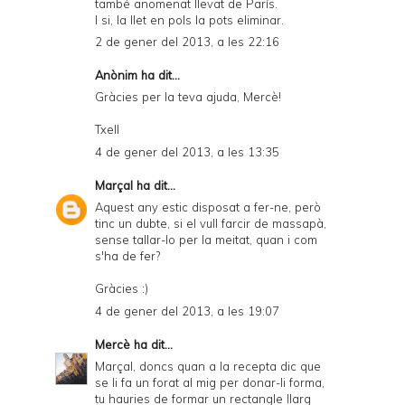
també anomenat llevat de París.
I si, la llet en pols la pots eliminar.
2 de gener del 2013, a les 22:16
Anònim ha dit...
Gràcies per la teva ajuda, Mercè!
Txell
4 de gener del 2013, a les 13:35
Marçal
ha dit...
Aquest any estic disposat a fer-ne, però
tinc un dubte, si el vull farcir de massapà,
sense tallar-lo per la meitat, quan i com
s'ha de fer?
Gràcies :)
4 de gener del 2013, a les 19:07
Mercè
ha dit...
Marçal, doncs quan a la recepta dic que
se li fa un forat al mig per donar-li forma,
tu hauries de formar un rectangle llarg