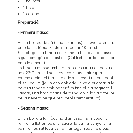
1 figureta
1 fava
1 corona
Preparació:
- Primera massa:
En un bol, es desfà (amb les mans) el llevat premsat
amb la llet tèbia. Es deixa reposar 10 minuts.
S'hi afegeix la farina i es remena fins que la massa
sigui homogènia i elàstica. (Cal treballar-la una mica
amb les mans).
Es tapa la massa amb un drap de cuina i es deixa a
uns 22ºC en un lloc sense corrents d'aire (per
exemple dins el forn). I es deixa llevar fins que dobli
el seu volum (jo un cop doblada, la vaig guardar a la
nevera tapada amb paper film fins al dia següent. I
llavors, una hora abans de treballar-la la vaig treure
de la nevera perquè recuperés temperatura).
- Segona massa:
En un bol o a la màquina d'amassar, s'hi posa: la
farina, la llet en pols, el sucre, la sal, la canyella, la
vainilla, les ratlladures, la mantega freda i els ous