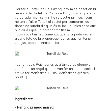
Per fer el Tortell de Reis d'enguany m'he basat en la
recepta del
Tortell de Rams
de l'any passat que ens
va agradar moltíssim i l'he retocat una mica. I com
no tenia l'altre Tortell al costat per comparar-los,
doncs no sabria dir quin és millor. La única cosa que
puc dir és que va agradar moltíssim! ;)
I com sovint m'heu comentat que us agrada veure
alguna foto de la preparació, doncs aquí en teniu
una just abans d'entrar al forn.
I parlant dels Reis, doncs avui també us afegeixo
una foto d'un regal que em van fer uns bons amics i
em va fer moltíssima il·lusió. Moltíssimes gràcies
nois!!!! :)
Ingredients:
- Per a la primera massa: