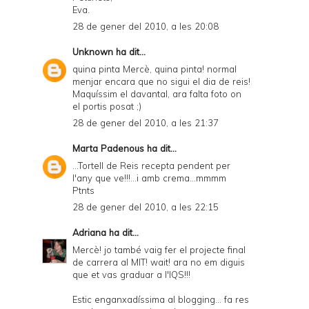
Eva.
28 de gener del 2010, a les 20:08
Unknown
ha dit...
quina pinta Mercè, quina pinta! normal
menjar encara que no sigui el dia de reis!
Maquíssim el davantal, ara falta foto on
el portis posat ;)
28 de gener del 2010, a les 21:37
Marta Padenous
ha dit...
...Tortell de Reis recepta pendent per
l'any que ve!!!...i amb crema...mmmm
Ptnts
28 de gener del 2010, a les 22:15
Adriana
ha dit...
Mercè! jo també vaig fer el projecte final
de carrera al MIT! wait! ara no em diguis
que et vas graduar a l'IQS!!!
Estic enganxadíssima al blogging... fa res