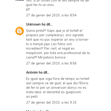
reis, a un tortell com el teu sempre ve de
gust fer-hi un mos.
pt!
27 de gener del 2010, a les 8:54
Unknown
ha dit...
Quina pinta!!! Saps que jo el tortell el
preparo per cumpleanys, ens agrada
tant que no puc esperar un any a tornar-
lo a menjar,jaja. Les fotos son
increibles!!! Per cert, el regal es
maquíssim, per tota una profesional de la
cuina!!!! Mil petons bonica
27 de gener del 2010, a les 8:56
Anònim ha dit...
Es igual que sigui fora de temps un tortell
així sempre ve de gust, el que diu l'Elvira
de fer-lo per un aniversari doncs no es
mala idea; el davantal es guapíssim.
un petó
27 de gener del 2010, a les 9:15