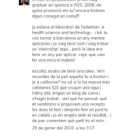
graduar en quimica a l'IQS, 2008, de
quina promoció ets tu? encara tindrem
algun conegut en comú!!!
jo estava al laboratori de l'edelman, a
health science and technology... i bé, tu
vas tornar a barcelona un any mentre
aplicaves i jo vaig tenir sort i vaig trobar
un 'internship' aqui... però la idea era
tenir un any per aplicar, vaja, que vam
fer una mica el mateix!
escolta, acabo de tenir una idea... te'n
recordes de la peli aquella 'tu a boston i
jo a california?' no sé si hi ha massa més
catalanes IQS que visquin una aqui i
l'altra allà, tinguin un blog de cuina i
s'hagin trobat... així que he pensat, què
et semblaria si proposem una recepta,
les dues la fem i després fem un post tu
en català i jo en anglès amb el resultat... i
de pas comentem què petit és el món...
29 de gener del 2010, a les 3:17