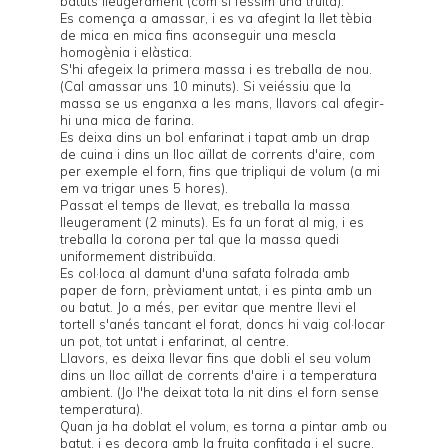
batuts lleugerament (com si féssim una truita).
Es comença a amassar, i es va afegint la llet tèbia
de mica en mica fins aconseguir una mescla
homogènia i elàstica.
S'hi afegeix la primera massa i es treballa de nou.
(Cal amassar uns 10 minuts). Si veiéssiu que la
massa se us enganxa a les mans, llavors cal afegir-
hi una mica de farina.
Es deixa dins un bol enfarinat i tapat amb un drap
de cuina i dins un lloc aïllat de corrents d'aire, com
per exemple el forn, fins que tripliqui de volum (a mi
em va trigar unes 5 hores).
Passat el temps de llevat, es treballa la massa
lleugerament (2 minuts). Es fa un forat al mig, i es
treballa la corona per tal que la massa quedi
uniformement distribuïda.
Es col·loca al damunt d'una safata folrada amb
paper de forn, prèviament untat, i es pinta amb un
ou batut. Jo a més, per evitar que mentre llevi el
tortell s'anés tancant el forat, doncs hi vaig col·locar
un pot, tot untat i enfarinat, al centre.
Llavors, es deixa llevar fins que dobli el seu volum
dins un lloc aïllat de corrents d'aire i a temperatura
ambient. (Jo l'he deixat tota la nit dins el forn sense
temperatura).
Quan ja ha doblat el volum, es torna a pintar amb ou
batut, i es decora amb la fruita confitada i el sucre.