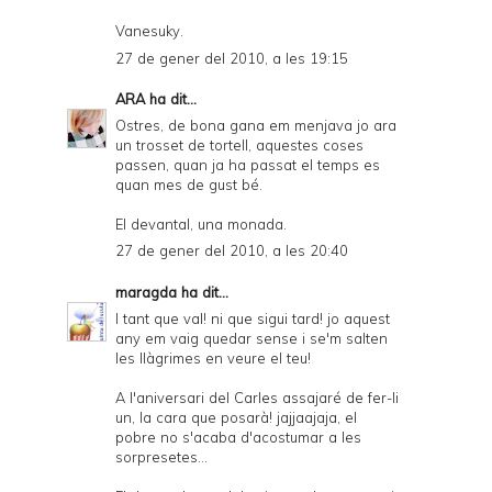
Vanesuky.
27 de gener del 2010, a les 19:15
ARA
ha dit...
Ostres, de bona gana em menjava jo ara
un trosset de tortell, aquestes coses
passen, quan ja ha passat el temps es
quan mes de gust bé.
El devantal, una monada.
27 de gener del 2010, a les 20:40
maragda
ha dit...
I tant que val! ni que sigui tard! jo aquest
any em vaig quedar sense i se'm salten
les llàgrimes en veure el teu!
A l'aniversari del Carles assajaré de fer-li
un, la cara que posarà! jajjaajaja, el
pobre no s'acaba d'acostumar a les
sorpresetes...