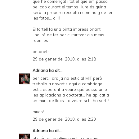
que he començat i tot el que em passa
pel cap durant el temps lliure és quina
serà la propera recepta i com haig de fer
les fotos... aiiii!
El tortell fa una pinta impressionant!
l'hauré de fer per culturitzar als meus
roomies
petonets!
29 de gener del 2010, a les 2:18
Adriana
ha dit...
per cert... ara ja no estic al MIT però
treballo a novartis aqui a cambridge i
estic esperant a veure què passa amb
les aplicacions a doctorat... he aplicat a
un munt de llocs... a veure si hi ha sort!!!
muas!
29 de gener del 2010, a les 2:20
Adriana
ha dit...
el món es petitíiiiiiissim! jo em vaig