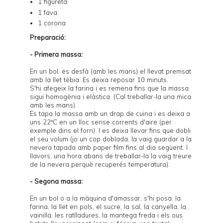
1 figureta
1 fava
1 corona
Preparació:
- Primera massa:
En un bol, es desfà (amb les mans) el llevat premsat
amb la llet tèbia. Es deixa reposar 10 minuts.
S'hi afegeix la farina i es remena fins que la massa
sigui homogènia i elàstica. (Cal treballar-la una mica
amb les mans).
Es tapa la massa amb un drap de cuina i es deixa a
uns 22ºC en un lloc sense corrents d'aire (per
exemple dins el forn). I es deixa llevar fins que dobli
el seu volum (jo un cop doblada, la vaig guardar a la
nevera tapada amb paper film fins al dia següent. I
llavors, una hora abans de treballar-la la vaig treure
de la nevera perquè recuperés temperatura).
- Segona massa:
En un bol o a la màquina d'amassar, s'hi posa: la
farina, la llet en pols, el sucre, la sal, la canyella, la
vainilla, les ratlladures, la mantega freda i els ous