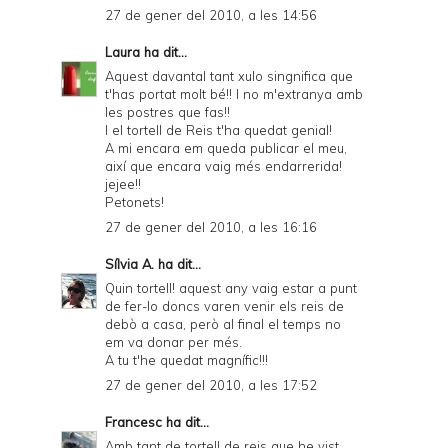
27 de gener del 2010, a les 14:56
Laura
ha dit...
Aquest davantal tant xulo singnifica que
t'has portat molt bé!! I no m'extranya amb
les postres que fas!!
I el tortell de Reis t'ha quedat genial!
A mi encara em queda publicar el meu,
així que encara vaig més endarrerida!
jejee!!
Petonets!
27 de gener del 2010, a les 16:16
Sílvia A.
ha dit...
Quin tortell! aquest any vaig estar a punt
de fer-lo doncs varen venir els reis de
debò a casa, però al final el temps no
em va donar per més.
A tu t'he quedat magnífic!!!
27 de gener del 2010, a les 17:52
Francesc
ha dit...
Amb tant de tortell de reis que he vist