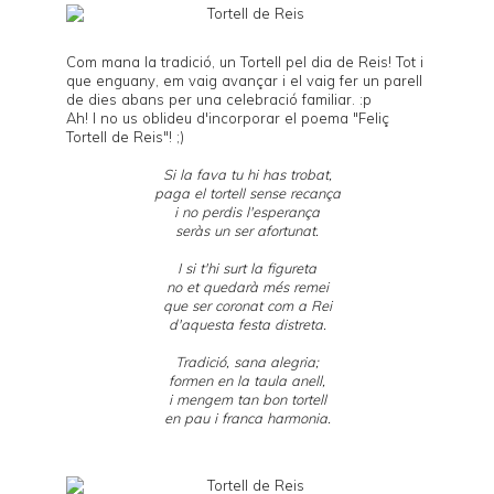
Com mana la tradició, un Tortell pel dia de Reis! Tot i
que enguany, em vaig avançar i el vaig fer un parell
de dies abans per una celebració familiar. :p
Ah! I no us oblideu d'incorporar el poema "Feliç
Tortell de Reis"! ;)
Si la fava tu hi has trobat,
paga el tortell sense recança
i no perdis l'esperança
seràs un ser afortunat.
I si t'hi surt la figureta
no et quedarà més remei
que ser coronat com a Rei
d'aquesta festa distreta.
Tradició, sana alegria;
formen en la taula anell,
i mengem tan bon tortell
en pau i franca harmonia.