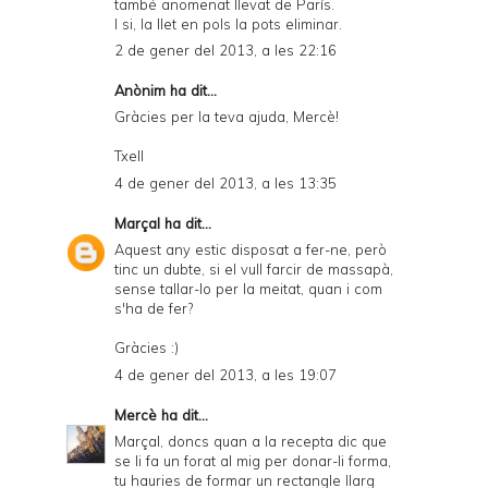
també anomenat llevat de París.
I si, la llet en pols la pots eliminar.
2 de gener del 2013, a les 22:16
Anònim ha dit...
Gràcies per la teva ajuda, Mercè!
Txell
4 de gener del 2013, a les 13:35
Marçal
ha dit...
Aquest any estic disposat a fer-ne, però
tinc un dubte, si el vull farcir de massapà,
sense tallar-lo per la meitat, quan i com
s'ha de fer?
Gràcies :)
4 de gener del 2013, a les 19:07
Mercè
ha dit...
Marçal, doncs quan a la recepta dic que
se li fa un forat al mig per donar-li forma,
tu hauries de formar un rectangle llarg