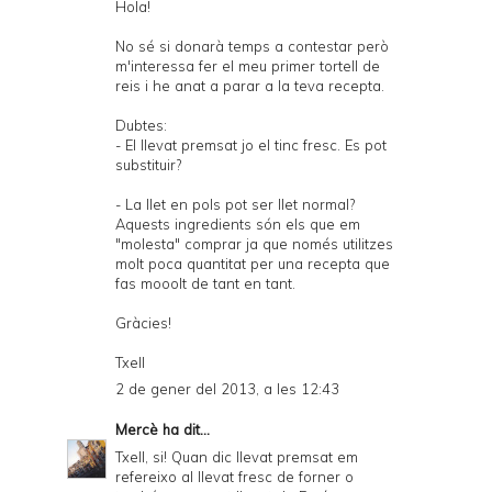
Hola!
No sé si donarà temps a contestar però
m'interessa fer el meu primer tortell de
reis i he anat a parar a la teva recepta.
Dubtes:
- El llevat premsat jo el tinc fresc. Es pot
substituir?
- La llet en pols pot ser llet normal?
Aquests ingredients són els que em
"molesta" comprar ja que només utilitzes
molt poca quantitat per una recepta que
fas mooolt de tant en tant.
Gràcies!
Txell
2 de gener del 2013, a les 12:43
Mercè
ha dit...
Txell, si! Quan dic llevat premsat em
refereixo al llevat fresc de forner o