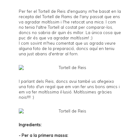
Per fer el Tortell de Reis d'enguany m'he basat en la
recepta del
Tortell de Rams
de l'any passat que ens
va agradar moltíssim i l'he retocat una mica. I com
no tenia l'altre Tortell al costat per comparar-los,
doncs no sabria dir quin és millor. La única cosa que
puc dir és que va agradar moltíssim! ;)
I com sovint m'heu comentat que us agrada veure
alguna foto de la preparació, doncs aquí en teniu
una just abans d'entrar al forn.
I parlant dels Reis, doncs avui també us afegeixo
una foto d'un regal que em van fer uns bons amics i
em va fer moltíssima il·lusió. Moltíssimes gràcies
nois!!!! :)
Ingredients:
- Per a la primera massa: