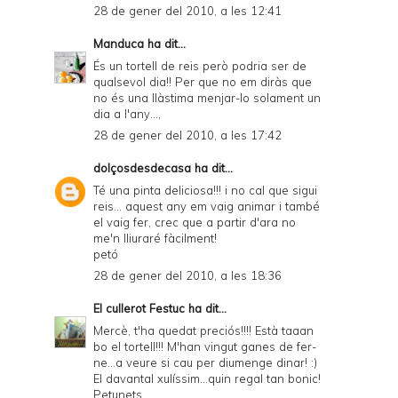
28 de gener del 2010, a les 12:41
Manduca
ha dit...
És un tortell de reis però podria ser de
qualsevol dia!! Per que no em diràs que
no és una llàstima menjar-lo solament un
dia a l'any...,
28 de gener del 2010, a les 17:42
dolçosdesdecasa
ha dit...
Té una pinta deliciosa!!! i no cal que sigui
reis... aquest any em vaig animar i també
el vaig fer, crec que a partir d'ara no
me'n lliuraré fàcilment!
petó
28 de gener del 2010, a les 18:36
El cullerot Festuc
ha dit...
Mercè, t'ha quedat preciós!!!! Està taaan
bo el tortell!!! M'han vingut ganes de fer-
ne...a veure si cau per diumenge dinar! :)
El davantal xulíssim...quin regal tan bonic!
Petunets,