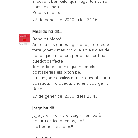
El davant ben xulo! quin regal tan currat i
com t'estimen!
Petons i bon dia!
27 de gener del 2010, a les 21:16
Mesilda
ha dit...
Bona nit Mercé.
Amb quines ganes agarraria jo ara este
tortell,apetix mes ara que en els dies de
nadal que hi ha tant per a menjar.T'ha
quedat perfecte.
Tan redonet i bonic que ni en els
pastisseries els ix tan be.
La cançoneta xulissima i el davantal una
passada.T'ha quedat una entrada genial.
Besets.
27 de gener del 2010, a les 21:43
jorge
ha dit...
jejje jo al final no el vaig ni fer...però
encara estica a temps, no?
molt bones les fotos!!
un saludo