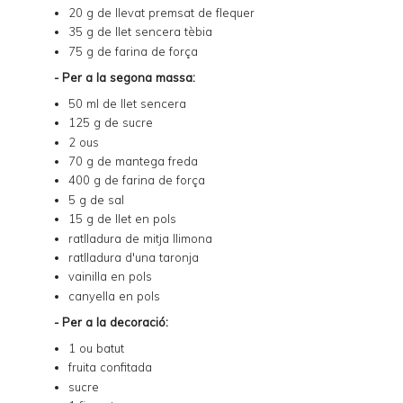
20 g de llevat premsat de flequer
35 g de llet sencera tèbia
75 g de farina de força
- Per a la segona massa:
50 ml de llet sencera
125 g de sucre
2 ous
70 g de mantega freda
400 g de farina de força
5 g de sal
15 g de llet en pols
ratlladura de mitja llimona
ratlladura d'una taronja
vainilla en pols
canyella en pols
- Per a la decoració:
1 ou batut
fruita confitada
sucre