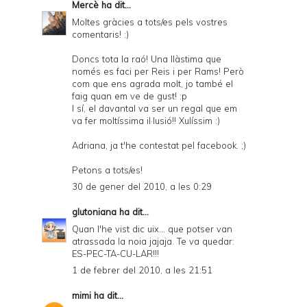
Mercè
ha dit...
Moltes gràcies a tots/es pels vostres
comentaris! :)
Doncs tota la raó! Una llàstima que
només es faci per Reis i per Rams! Però
com que ens agrada molt, jo també el
faig quan em ve de gust! :p
I sí, el davantal va ser un regal que em
va fer moltíssima il·lusió!! Xulíssim :)
Adriana, ja t'he contestat pel facebook. ;)
Petons a tots/es!
30 de gener del 2010, a les 0:29
glutoniana
ha dit...
Quan l'he vist dic uix... que potser van
atrassada la noia jajaja. Te va quedar:
ES-PEC-TA-CU-LAR!!!
1 de febrer del 2010, a les 21:51
mimi
ha dit...