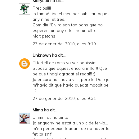
MaryLou
ha dit...
Preciós!!!!
jo també tinc el meu per publicar, aquest
any n'he fet tres.
Com diu l'Elvira son tan bons que no
esperem un any a fer-ne un altre!!
Molt petons
27 de gener del 2010, a les 9:19
Unknown
ha dit...
El tortell de rams va ser bonissim!!
Suposo que aquest encara millor!! Que
be que t'hagi agradat el regal!! :)
Jo encara no l'havia vist, pero la Dolo ja
m'havia dit que havia quedat mooolt be!!
:D
27 de gener del 2010, a les 9:31
Mima
ha dit...
Ummm quina pinta !!!
Jo enguany he estat a un xic de fer-lo...
m'en penedeixo taaaant de no haver-lo
fet :o( snif