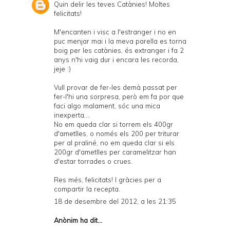
Quin delir les teves Catànies! Moltes
felicitats!
M'encanten i visc a l'estranger i no en
puc menjar mai i la meva parella es torna
boig per les catànies, és extranger i fa 2
anys n'hi vaig dur i encara les recorda,
jeje :)
Vull provar de fer-les demà passat per
fer-l'hi una sorpresa, però em fa por que
faci algo malament, sóc una mica
inexperta....
No em queda clar si torrem els 400gr
d'ametlles, o només els 200 per triturar
per al praliné, no em queda clar si els
200gr d'ametlles per caramelitzar han
d'estar torrades o crues.
Res més, felicitats! I gràcies per a
compartir la recepta.
18 de desembre del 2012, a les 21:35
Anònim ha dit...