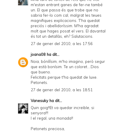
m'estan entrant ganes de fer-ne també
un. El que passa és que trobe que no
sabria fer-lo com cal, malgrat les teues
magnifiques explicacions. T'ha quedat
preciós i abellidoríssim. M'ha agradat
molt que hages posat el vers. El davantal
és tot un detallàs, eh? Salutacions.
27 de gener del 2010, a les 17:56
joana08
ha dit...
Noia, bónííísim, m'ho imagino, però segur
que està bonísim. Te un coloret....Dios
que bueno.
Felicitats perque t'ha quedat de luxe.
Petonets.
27 de gener del 2010, a les 18:51
Vanesuky
ha dit...
Quin goig!!Et va quedar increïble, si
senyora!!!
I el regal, una monada!!
Petonets preciosa,