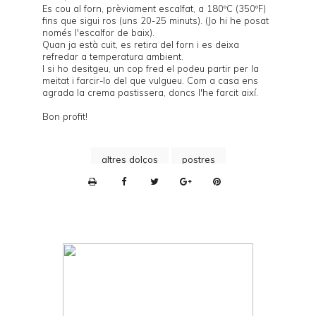
Es cou al forn, prèviament escalfat, a 180ºC (350ºF)
fins que sigui ros (uns 20-25 minuts). (Jo hi he posat
només l'escalfor de baix).
Quan ja està cuit, es retira del forn i es deixa
refredar a temperatura ambient.
I si ho desitgeu, un cop fred el podeu partir per la
meitat i farcir-lo del que vulgueu. Com a casa ens
agrada la
crema pastissera
, doncs l'he farcit així.
Bon profit!
altres dolços
postres
P
r
i
n
t
e
r