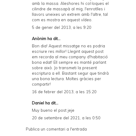
amb la massa. Aleshores hi col·loques el
cilindre de massapà al mig, l'enrotlles i
llavors uneixes un extrem amb l'altre, tal
com es mostra en
aquest vídeo
.
5 de gener del 2013, a les 9:20
Anònim ha dit...
Bon dia! Aquest missatge no es podria
escriure res millor! Llegint aquest post
em recorda al meu company d'habitació
bona edat! Ell sempre es manté parlant
sobre això. Jo transmeti la present
escriptura a ell. Bastant segur que tindrà
una bona lectura. Moltes gràcies per
compartir!
16 de febrer del 2013, a les 15:20
Daniel
ha dit...
Muy bueno el post jeje
20 de setembre del 2021, a les 0:50
Publica un comentari a l'entrada