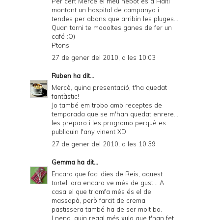
Per cert Mercè el meu nebot es a Haiti
montant un hospital de campanya i
tendes per abans que arribin les pluges...
Quan torni te moooltes ganes de fer un
café :O)
Ptons
27 de gener del 2010, a les 10:03
Ruben
ha dit...
Mercè, quina presentació, t'ha quedat
fantàstic!
Jo també em trobo amb receptes de
temporada que se m'han quedat enrere...
les preparo i les programo perquè es
publiquin l'any vinent XD
27 de gener del 2010, a les 10:39
Gemma
ha dit...
Encara que faci dies de Reis, aquest
tortell ara encara ve més de gust... A
casa el que triomfa més és el de
massapà, però farcit de crema
pastissera també ha de ser molt bo.
I nena, quin regal més xulo que t'han fet,