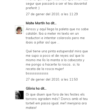
segur que passarà a ser el teu davantal
preferit ;)
27 de gener del 2010, a les 11:29
Maite Martín
ha dit...
Ainsss y aquí llega la paleta que no sabe
catalán. Iba a meter mi texto en un
traductori e intentar colaroslo pero me
ibais a pillar así que ...
Qué tiene una pinta estupenda! mira que
me supo a poco el de reyes así que lo
mismo me lío la manta a la cabezota y
me pongo a hacerte la rosca.. si, la
receta de la rosca mujer!
bssssssssssss
27 de gener del 2010, a les 11:50
Glòria
ha dit...
Oi que diuen que fora de les festes els
torrons agraden més?. Doncs amb el teu
tortell em passa igual, me'l menjaria ara
mateix!