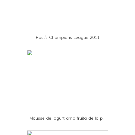
F
r
i
e
Pastís Champions League 2011
n
d
l
y
a
n
d
P
D
Mousse de iogurt amb fruita de la p...
F