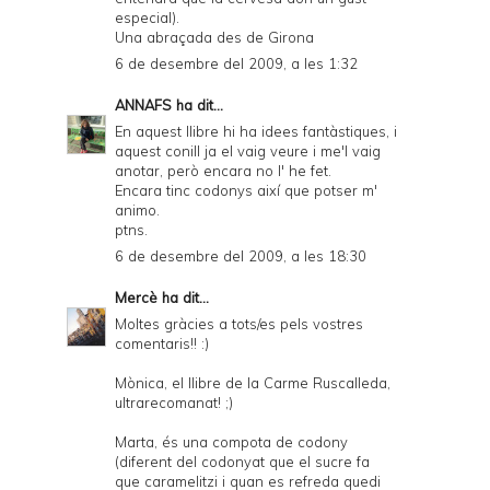
especial).
Una abraçada des de Girona
6 de desembre del 2009, a les 1:32
ANNAFS
ha dit...
En aquest llibre hi ha idees fantàstiques, i
aquest conill ja el vaig veure i me'l vaig
anotar, però encara no l' he fet.
Encara tinc codonys així que potser m'
animo.
ptns.
6 de desembre del 2009, a les 18:30
Mercè
ha dit...
Moltes gràcies a tots/es pels vostres
comentaris!! :)
Mònica, el llibre de la Carme Ruscalleda,
ultrarecomanat! ;)
Marta, és una compota de codony
(diferent del codonyat que el sucre fa
que caramelitzi i quan es refreda quedi