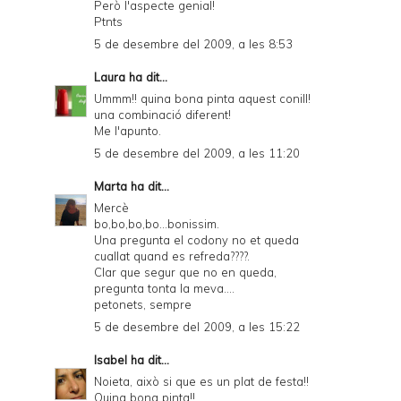
Però l'aspecte genial!
Ptnts
5 de desembre del 2009, a les 8:53
Laura
ha dit...
Ummm!! quina bona pinta aquest conill!
una combinació diferent!
Me l'apunto.
5 de desembre del 2009, a les 11:20
Marta
ha dit...
Mercè
bo,bo,bo,bo...bonissim.
Una pregunta el codony no et queda
cuallat quand es refreda????.
Clar que segur que no en queda,
pregunta tonta la meva....
petonets, sempre
5 de desembre del 2009, a les 15:22
Isabel
ha dit...
Noieta, això si que es un plat de festa!!
Quina bona pinta!!