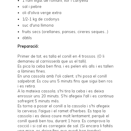
1 ram lligat de romaní, llor i canyella
sal i pebre
oli d'oliva verge extra
1/2-1 kg de codonys
suc d'una llimona
fruits secs (orellanes, panses, cireres seques...)
dàtils
Preparació:
Primer de tot, es talla el conill en 4 trossos. (O li
demaneu al carnisser/a que us el talli).
Es pica la ceba ben fina, i es pelen els alls i es tallen
a làmines fines.
En una cassola amb l'oli calent, s'hi posa el conill
salpebrat. Es cou uns 5 minuts fins que sigui ben ros
i es retira.
A la mateixa cassola, s'hi tira la ceba i es deixa
enrossir uns 20 minuts. S'hi afegeix l'all i es continua
sofregint 5 minuts més.
Es torna a posar el conill a la cassola i s'hi afegeix
la cervesa, l'aigua i el ramet d'herbes. Es tapa la
cassola i es deixa coure molt lentament, perquè el
conill quedi ben tou, durant 1 hora. Es comprova la
cocció i si cal es corregeix de sal. (Si encara li faltés
una mica, es deixa fins que quedi ben tendre).