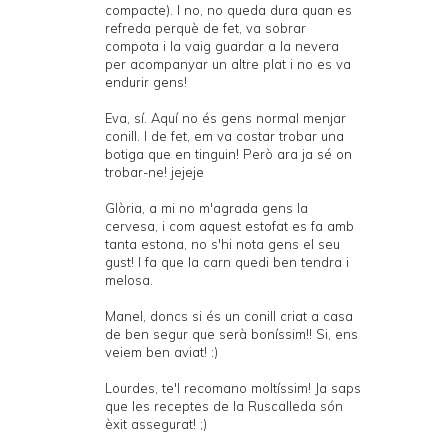
compacte). I no, no queda dura quan es
refreda perquè de fet, va sobrar
compota i la vaig guardar a la nevera
per acompanyar un altre plat i no es va
endurir gens!
Eva, sí. Aquí no és gens normal menjar
conill. I de fet, em va costar trobar una
botiga que en tinguin! Però ara ja sé on
trobar-ne! jejeje
Glòria, a mi no m'agrada gens la
cervesa, i com aquest estofat es fa amb
tanta estona, no s'hi nota gens el seu
gust! I fa que la carn quedi ben tendra i
melosa.
Manel, doncs si és un conill criat a casa
de ben segur que serà boníssim!! Si, ens
veiem ben aviat! :)
Lourdes, te'l recomano moltíssim! Ja saps
que les receptes de la Ruscalleda són
èxit assegurat! ;)