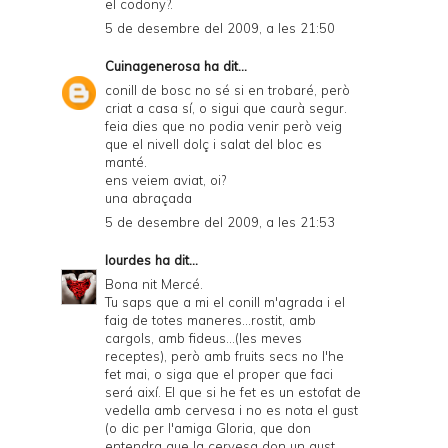
el codony?.
5 de desembre del 2009, a les 21:50
Cuinagenerosa
ha dit...
conill de bosc no sé si en trobaré, però
criat a casa sí, o sigui que caurà segur.
feia dies que no podia venir però veig
que el nivell dolç i salat del bloc es
manté.
ens veiem aviat, oi?
una abraçada
5 de desembre del 2009, a les 21:53
lourdes
ha dit...
Bona nit Mercé.
Tu saps que a mi el conill m'agrada i el
faig de totes maneres...rostit, amb
cargols, amb fideus...(les meves
receptes), però amb fruits secs no l'he
fet mai, o siga que el proper que faci
será així. El que si he fet es un estofat de
vedella amb cervesa i no es nota el gust
(o dic per l'amiga Gloria, que don
entendra que la cervesa don un gust