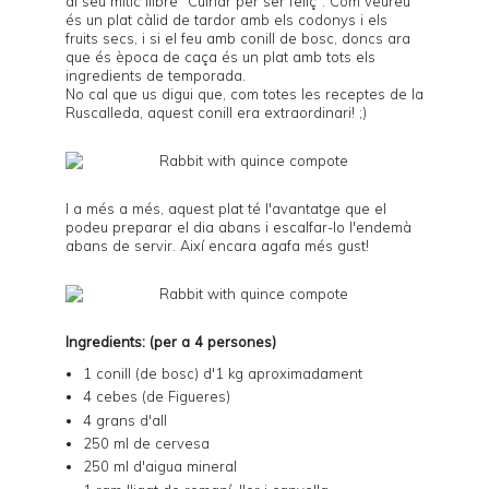
al seu mític llibre "Cuinar per ser feliç". Com veureu
és un plat càlid de tardor amb els codonys i els
fruits secs, i si el feu amb conill de bosc, doncs ara
que és època de caça és un plat amb tots els
ingredients de temporada.
No cal que us digui que, com totes les receptes de la
Ruscalleda, aquest conill era extraordinari! ;)
I a més a més, aquest plat té l'avantatge que el
podeu preparar el dia abans i escalfar-lo l'endemà
abans de servir. Així encara agafa més gust!
Ingredients: (per a 4 persones)
1 conill (de bosc) d'1 kg aproximadament
4 cebes (de Figueres)
4 grans d'all
250 ml de cervesa
250 ml d'aigua mineral