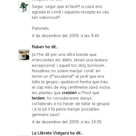
Segur, segur que el faré!!! a casa ens
agrada el conill i aquesta recepta es veu
tan saborosa!!!
Petonets
4 de desembre del 2009, a les 9:40
Ruben
ha dit...
Ja t'he dit per una altra banda que
m'encanten els dàtils, tenen una textura
excepcional, i aquell toc dolç boníssim.
Nosaltres no solem menjar conill, en
tenim un d'"assalariat" al jardí que ens
talla la gespa i qualsevol herba que treu
el cap més de mig centímetre (això inclou
les plantes que
creixien
a l'hort que
teníem
, ho considerarem danys
col·laterals a no haver de tallar la gespa)
i a la lyli li fa pena menjar possibles
germans seus!
4 de desembre del 2009, a les 10:05
La Llibreta Viatgera
ha dit...