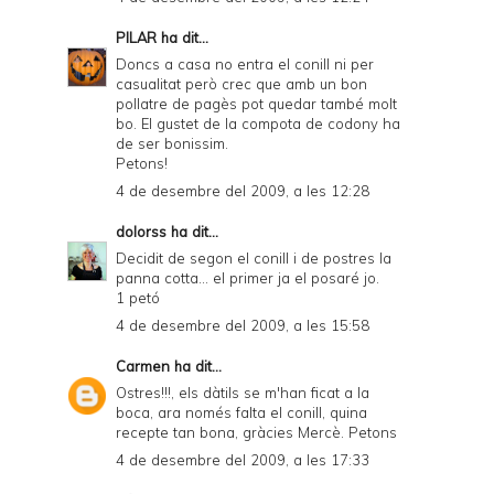
PILAR
ha dit...
Doncs a casa no entra el conill ni per
casualitat però crec que amb un bon
pollatre de pagès pot quedar també molt
bo. El gustet de la compota de codony ha
de ser bonissim.
Petons!
4 de desembre del 2009, a les 12:28
dolorss
ha dit...
Decidit de segon el conill i de postres la
panna cotta... el primer ja el posaré jo.
1 petó
4 de desembre del 2009, a les 15:58
Carmen
ha dit...
Ostres!!!, els dàtils se m'han ficat a la
boca, ara només falta el conill, quina
recepte tan bona, gràcies Mercè. Petons
4 de desembre del 2009, a les 17:33