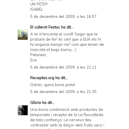
UN PETÓ!!
ISABEL
5 de desembre del 2009, a les 16:07
El cullerot Festuc
ha dit...
A mi m'encanta el conill! Segur que la
probaré de fer! és cert que a EUA els hi
fa angunia menjar-ne? com que tenen de
mascota el bugs bunny...;)
Petunets,
Eva.
5 de desembre del 2009, a les 21:11
Receptes.org
ha dit...
Ostres, quina bona pinta!
5 de desembre del 2009, a les 21:30
Glòria
ha dit...
Una bona combinació amb productes de
temporada i recepta de la La Ruscalleda,
de tota confiança. La cervesa deu
contrastar amb la dolçor dels fruits secs i