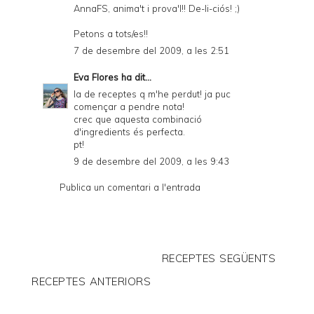
AnnaFS, anima't i prova'l!! De-li-ciós! ;)
Petons a tots/es!!
7 de desembre del 2009, a les 2:51
Eva Flores
ha dit...
la de receptes q m'he perdut! ja puc
començar a pendre nota!
crec que aquesta combinació
d'ingredients és perfecta.
pt!
9 de desembre del 2009, a les 9:43
Publica un comentari a l'entrada
RECEPTES SEGÜENTS
RECEPTES ANTERIORS