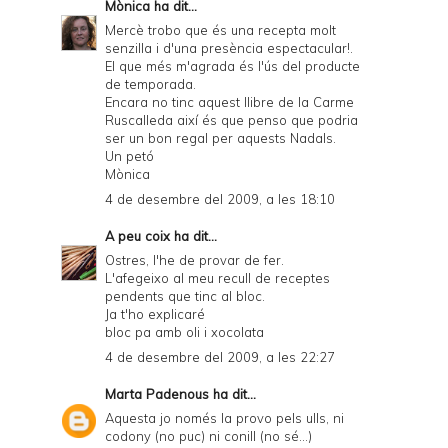
Mònica
ha dit...
Mercè trobo que és una recepta molt
senzilla i d'una presència espectacular!.
El que més m'agrada és l'ús del producte
de temporada.
Encara no tinc aquest llibre de la Carme
Ruscalleda així és que penso que podria
ser un bon regal per aquests Nadals.
Un petó
Mònica
4 de desembre del 2009, a les 18:10
A peu coix
ha dit...
Ostres, l'he de provar de fer.
L'afegeixo al meu recull de receptes
pendents que tinc al bloc.
Ja t'ho explicaré
bloc pa amb oli i xocolata
4 de desembre del 2009, a les 22:27
Marta Padenous
ha dit...
Aquesta jo només la provo pels ulls, ni
codony (no puc) ni conill (no sé...)