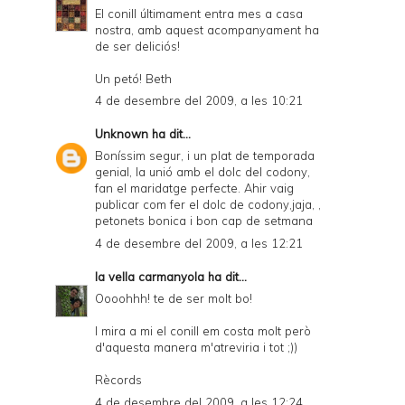
El conill últimament entra mes a casa
nostra, amb aquest acompanyament ha
de ser deliciós!
Un petó! Beth
4 de desembre del 2009, a les 10:21
Unknown
ha dit...
Boníssim segur, i un plat de temporada
genial, la unió amb el dolc del codony,
fan el maridatge perfecte. Ahir vaig
publicar com fer el dolc de codony,jaja, ,
petonets bonica i bon cap de setmana
4 de desembre del 2009, a les 12:21
la vella carmanyola
ha dit...
Oooohhh! te de ser molt bo!
I mira a mi el conill em costa molt però
d'aquesta manera m'atreviria i tot ;))
Rècords
4 de desembre del 2009, a les 12:24