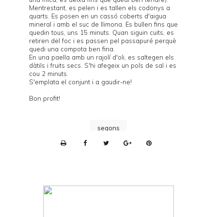
Mentrestant, es pelen i es tallen els codonys a
quarts. Es posen en un cassó coberts d'aigua
mineral i amb el suc de llimona. Es bullen fins que
quedin tous, uns 15 minuts. Quan siguin cuits, es
retiren del foc i es passen pel passapuré perquè
quedi una compota ben fina.
En una paella amb un rajolí d'oli, es saltegen els
dàtils i fruits secs. S'hi afegeix un pols de sal i es
cou 2 minuts.
S'emplata el conjunt i a gaudir-ne!
Bon profit!
segons
P
r
i
n
t
e