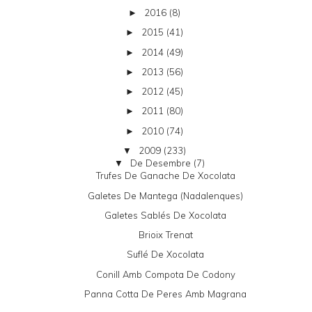
2016
(8)
►
2015
(41)
►
2014
(49)
►
2013
(56)
►
2012
(45)
►
2011
(80)
►
2010
(74)
►
2009
(233)
▼
De Desembre
(7)
▼
Trufes De Ganache De Xocolata
Galetes De Mantega (nadalenques)
Galetes Sablés De Xocolata
Brioix Trenat
Suflé De Xocolata
Conill Amb Compota De Codony
Panna Cotta De Peres Amb Magrana