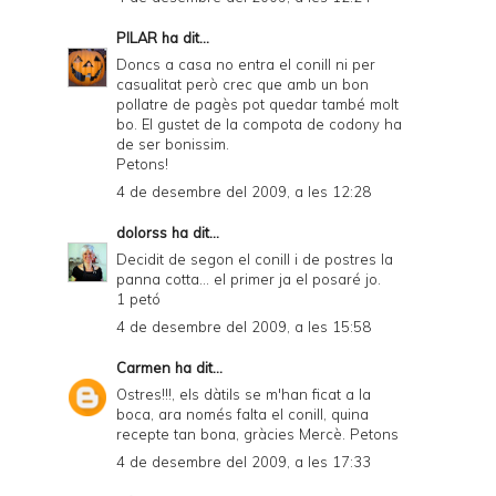
PILAR
ha dit...
Doncs a casa no entra el conill ni per
casualitat però crec que amb un bon
pollatre de pagès pot quedar també molt
bo. El gustet de la compota de codony ha
de ser bonissim.
Petons!
4 de desembre del 2009, a les 12:28
dolorss
ha dit...
Decidit de segon el conill i de postres la
panna cotta... el primer ja el posaré jo.
1 petó
4 de desembre del 2009, a les 15:58
Carmen
ha dit...
Ostres!!!, els dàtils se m'han ficat a la
boca, ara només falta el conill, quina
recepte tan bona, gràcies Mercè. Petons
4 de desembre del 2009, a les 17:33