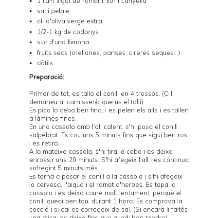
1 ram lligat de romaní, llor i canyella
sal i pebre
oli d'oliva verge extra
1/2-1 kg de codonys
suc d'una llimona
fruits secs (orellanes, panses, cireres seques...)
dàtils
Preparació:
Primer de tot, es talla el conill en 4 trossos. (O li
demaneu al carnisser/a que us el talli).
Es pica la ceba ben fina, i es pelen els alls i es tallen
a làmines fines.
En una cassola amb l'oli calent, s'hi posa el conill
salpebrat. Es cou uns 5 minuts fins que sigui ben ros
i es retira.
A la mateixa cassola, s'hi tira la ceba i es deixa
enrossir uns 20 minuts. S'hi afegeix l'all i es continua
sofregint 5 minuts més.
Es torna a posar el conill a la cassola i s'hi afegeix
la cervesa, l'aigua i el ramet d'herbes. Es tapa la
cassola i es deixa coure molt lentament, perquè el
conill quedi ben tou, durant 1 hora. Es comprova la
cocció i si cal es corregeix de sal. (Si encara li faltés
una mica, es deixa fins que quedi ben tendre).