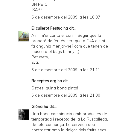
UN PETÓ!!
ISABEL
5 de desembre del 2009, a les 16:07
El cullerot Festuc
ha dit...
A mi m'encanta el conill! Segur que la
probaré de fer! és cert que a EUA els hi
fa angunia menjar-ne? com que tenen de
mascota el bugs bunny...;)
Petunets,
Eva.
5 de desembre del 2009, a les 21:11
Receptes.org
ha dit...
Ostres, quina bona pinta!
5 de desembre del 2009, a les 21:30
Glòria
ha dit...
Una bona combinació amb productes de
temporada i recepta de la La Ruscalleda,
de tota confiança. La cervesa deu
contrastar amb la dolçor dels fruits secs i