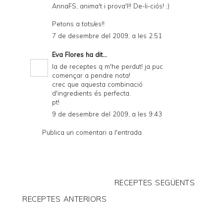
AnnaFS, anima't i prova'l!! De-li-ciós! ;)
Petons a tots/es!!
7 de desembre del 2009, a les 2:51
Eva Flores
ha dit...
la de receptes q m'he perdut! ja puc
començar a pendre nota!
crec que aquesta combinació
d'ingredients és perfecta.
pt!
9 de desembre del 2009, a les 9:43
Publica un comentari a l'entrada
RECEPTES SEGÜENTS
RECEPTES ANTERIORS