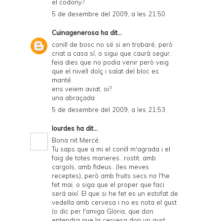
el codony?.
5 de desembre del 2009, a les 21:50
Cuinagenerosa
ha dit...
conill de bosc no sé si en trobaré, però
criat a casa sí, o sigui que caurà segur.
feia dies que no podia venir però veig
que el nivell dolç i salat del bloc es
manté.
ens veiem aviat, oi?
una abraçada
5 de desembre del 2009, a les 21:53
lourdes
ha dit...
Bona nit Mercé.
Tu saps que a mi el conill m'agrada i el
faig de totes maneres...rostit, amb
cargols, amb fideus...(les meves
receptes), però amb fruits secs no l'he
fet mai, o siga que el proper que faci
será així. El que si he fet es un estofat de
vedella amb cervesa i no es nota el gust
(o dic per l'amiga Gloria, que don
entendra que la cervesa don un gust