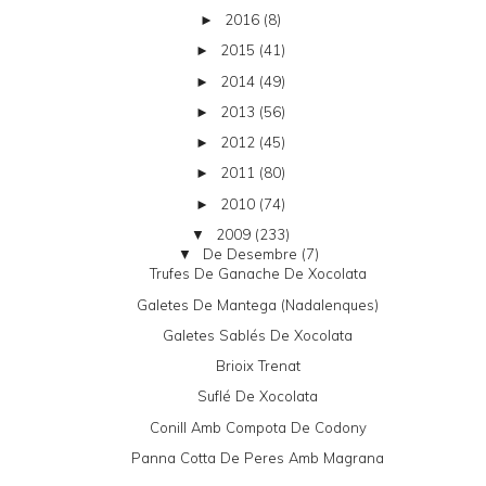
2016
(8)
►
2015
(41)
►
2014
(49)
►
2013
(56)
►
2012
(45)
►
2011
(80)
►
2010
(74)
►
2009
(233)
▼
De Desembre
(7)
▼
Trufes De Ganache De Xocolata
Galetes De Mantega (nadalenques)
Galetes Sablés De Xocolata
Brioix Trenat
Suflé De Xocolata
Conill Amb Compota De Codony
Panna Cotta De Peres Amb Magrana