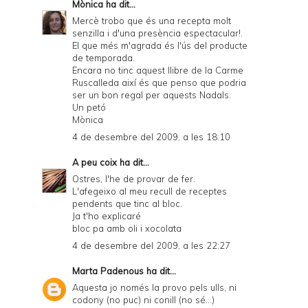
Mònica
ha dit...
Mercè trobo que és una recepta molt
senzilla i d'una presència espectacular!.
El que més m'agrada és l'ús del producte
de temporada.
Encara no tinc aquest llibre de la Carme
Ruscalleda així és que penso que podria
ser un bon regal per aquests Nadals.
Un petó
Mònica
4 de desembre del 2009, a les 18:10
A peu coix
ha dit...
Ostres, l'he de provar de fer.
L'afegeixo al meu recull de receptes
pendents que tinc al bloc.
Ja t'ho explicaré
bloc pa amb oli i xocolata
4 de desembre del 2009, a les 22:27
Marta Padenous
ha dit...
Aquesta jo només la provo pels ulls, ni
codony (no puc) ni conill (no sé...)