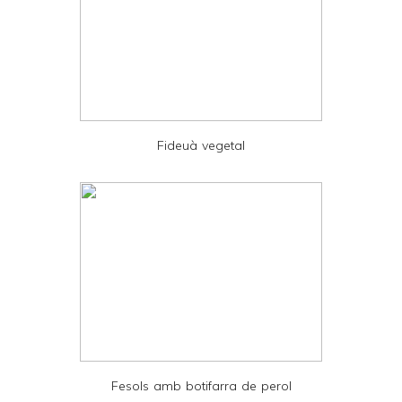
r
F
r
i
e
Fideuà vegetal
n
d
l
y
a
n
d
P
D
Fesols amb botifarra de perol
F