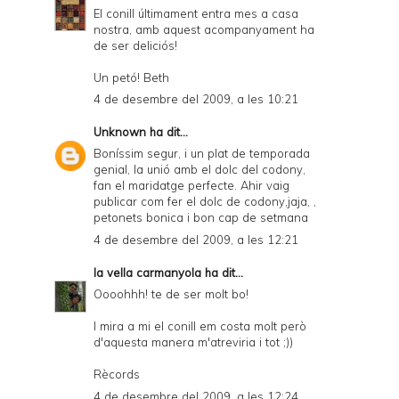
El conill últimament entra mes a casa
nostra, amb aquest acompanyament ha
de ser deliciós!
Un petó! Beth
4 de desembre del 2009, a les 10:21
Unknown
ha dit...
Boníssim segur, i un plat de temporada
genial, la unió amb el dolc del codony,
fan el maridatge perfecte. Ahir vaig
publicar com fer el dolc de codony,jaja, ,
petonets bonica i bon cap de setmana
4 de desembre del 2009, a les 12:21
la vella carmanyola
ha dit...
Oooohhh! te de ser molt bo!
I mira a mi el conill em costa molt però
d'aquesta manera m'atreviria i tot ;))
Rècords
4 de desembre del 2009, a les 12:24