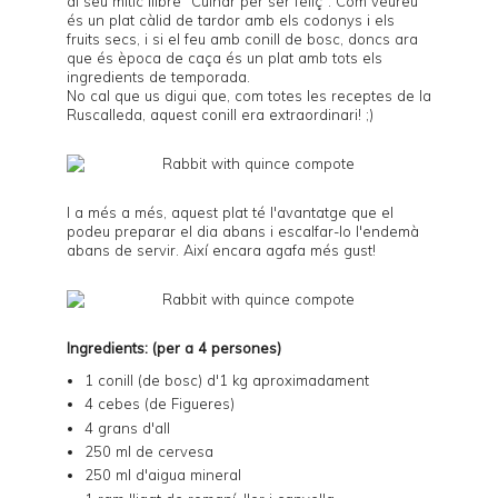
al seu mític llibre "Cuinar per ser feliç". Com veureu
és un plat càlid de tardor amb els codonys i els
fruits secs, i si el feu amb conill de bosc, doncs ara
que és època de caça és un plat amb tots els
ingredients de temporada.
No cal que us digui que, com totes les receptes de la
Ruscalleda, aquest conill era extraordinari! ;)
I a més a més, aquest plat té l'avantatge que el
podeu preparar el dia abans i escalfar-lo l'endemà
abans de servir. Així encara agafa més gust!
Ingredients: (per a 4 persones)
1 conill (de bosc) d'1 kg aproximadament
4 cebes (de Figueres)
4 grans d'all
250 ml de cervesa
250 ml d'aigua mineral