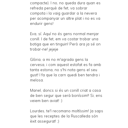
compacte). I no, no queda dura quan es
refreda perquè de fet, va sobrar
compota i la vaig guardar a la nevera
per acompanyar un altre plat i no es va
endurir gens!
Eva, sí. Aquí no és gens normal menjar
conill. I de fet, em va costar trobar una
botiga que en tinguin! Però ara ja sé on
trobar-ne! jejeje
Glòria, a mi no m'agrada gens la
cervesa, i com aquest estofat es fa amb
tanta estona, no s'hi nota gens el seu
gust! I fa que la carn quedi ben tendra i
melosa.
Manel, doncs si és un conill criat a casa
de ben segur que serà boníssim!! Si, ens
veiem ben aviat! :)
Lourdes, te'l recomano moltíssim! Ja saps
que les receptes de la Ruscalleda són
èxit assegurat! ;)