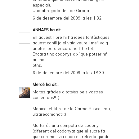
especial).
Una abraçada des de Girona
6 de desembre del 2009, a les 1:32
ANNAFS
ha dit...
En aquest llibre hi ha idees fantàstiques, i
aquest conill ja el vaig veure i me'l vaig
anotar, però encara no l' he fet.
Encara tinc codonys així que potser m'
animo.
ptns.
6 de desembre del 2009, a les 18:30
Mercè
ha dit...
Moltes gràcies a tots/es pels vostres
comentaris!! :)
Mònica, el llibre de la Carme Ruscalleda,
ultrarecomanat! ;)
Marta, és una compota de codony
(diferent del codonyat que el sucre fa
que caramelitzi i quan es refreda quedi