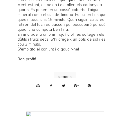
Mentrestant, es pelen i es tallen els codonys a
quarts. Es posen en un cassó coberts d'aigua
mineral i amb el suc de llimona. Es bullen fins que
quedin tous, uns 15 minuts. Quan siguin cuits, es
retiren del foc i es passen pel passapuré perquè
quedi una compota ben fina.
En una paella amb un rajolí d'oli, es saltegen els
dàtils i fruits secs. S'hi afegeix un pols de sal i es
cou 2 minuts.
S'emplata el conjunt i a gaudir-ne!
Bon profit!
segons
P
r
i
n
t
e