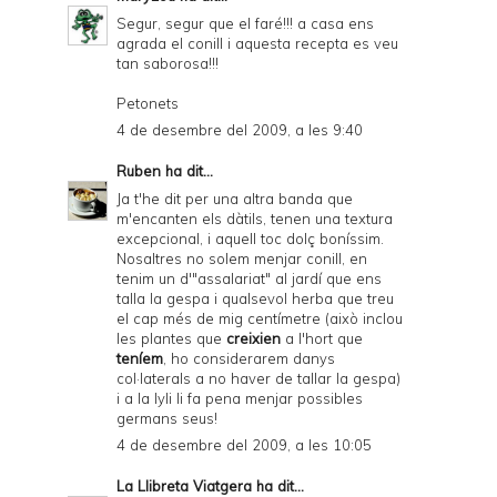
Segur, segur que el faré!!! a casa ens
agrada el conill i aquesta recepta es veu
tan saborosa!!!
Petonets
4 de desembre del 2009, a les 9:40
Ruben
ha dit...
Ja t'he dit per una altra banda que
m'encanten els dàtils, tenen una textura
excepcional, i aquell toc dolç boníssim.
Nosaltres no solem menjar conill, en
tenim un d'"assalariat" al jardí que ens
talla la gespa i qualsevol herba que treu
el cap més de mig centímetre (això inclou
les plantes que
creixien
a l'hort que
teníem
, ho considerarem danys
col·laterals a no haver de tallar la gespa)
i a la lyli li fa pena menjar possibles
germans seus!
4 de desembre del 2009, a les 10:05
La Llibreta Viatgera
ha dit...