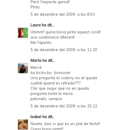
Però l'aspecte genial!
Ptnts
5 de desembre del 2009, a les 8:53
Laura
ha dit...
Ummm!! quina bona pinta aquest conill!
una combinació diferent!
Me l'apunto.
5 de desembre del 2009, a les 11:20
Marta
ha dit...
Mercè
bo,bo,bo,bo...bonissim.
Una pregunta el codony no et queda
cuallat quand es refreda????.
Clar que segur que no en queda,
pregunta tonta la meva....
petonets, sempre
5 de desembre del 2009, a les 15:22
Isabel
ha dit...
Noieta, això si que es un plat de festa!!
Quina bona pinta!!