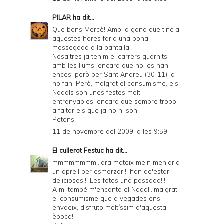
PILAR
ha dit...
Que bons Mercè! Amb la gana que tinc a
aquestes hores faria una bona
mossegada a la pantalla.
Nosaltres ja tenim el carrers guarnits
amb les llums, encara que no les han
ences, però per Sant Andreu (30-11) ja
ho fan. Però, malgrat el consumisme, els
Nadals son unes festes molt
entranyables, encara que sempre trobo
a faltar els que ja no hi son.
Petons!
11 de novembre del 2009, a les 9:59
El cullerot Festuc
ha dit...
mmmmmmmm...ara mateix me'n menjaria
un aprell per esmorzar!!! han de'estar
deliciosos!!! Les fotos una passada!!!
A mi també m'encanta el Nadal...malgrat
el consumisme que a vegades ens
envaeïx, disfruto moltíssim d'aquesta
època!