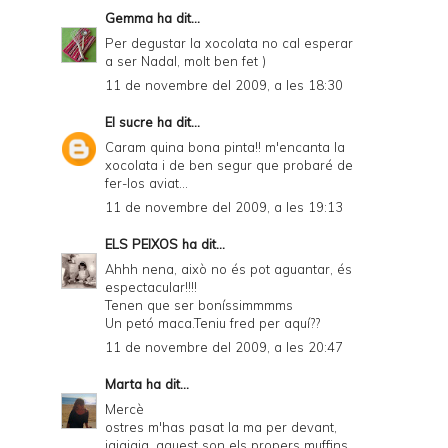
Gemma
ha dit...
Per degustar la xocolata no cal esperar
a ser Nadal, molt ben fet )
11 de novembre del 2009, a les 18:30
El sucre
ha dit...
Caram quina bona pinta!! m'encanta la
xocolata i de ben segur que probaré de
fer-los aviat...
11 de novembre del 2009, a les 19:13
ELS PEIXOS
ha dit...
Ahhh nena, això no és pot aguantar, és
espectacular!!!!
Tenen que ser boníssimmmms
Un petó maca.Teniu fred per aquí??
11 de novembre del 2009, a les 20:47
Marta
ha dit...
Mercè
ostres m'has pasat la ma per devant,
jajajaja, aquest son els propers muffins