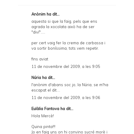
r
F
Anònim ha dit...
r
aquesta si que la faig, pels que ens
agrada la xocolata això ha de ser
i
"diví".....
e
per cert vaig fer la crema de carbassa i
n
va sortir boníssima, tots vem repetir.
d
fins aviat
l
11 de novembre del 2009, a les 9:05
y
Núria ha dit...
a
l'anònim d'abans soc jo, la Núria, se m'ha
escapat el dit....
n
11 de novembre del 2009, a les 9:06
d
Eulàlia Fantova ha dit...
P
Hola Mercè!
D
Quina pinta!!!
F
Jo en faig uns on hi convino sucré morè i