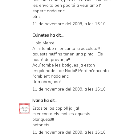
les envolta ben poc té a veur amb l'
esperit nadalenc.
ptns.
11 de novembre del 2009, a les 16:10
Cuinetes
ha dit...
Hola Mercè!
A mi també m'encanta la xocolata!!! I
aquests muffins tenen una pinta!!! Els
hauré de provar ja!!
Aquí també les botigues ja estan
engalanades de Nadal! Però m'encanta
l'ambient nadalenc!!
Una abraçada!!
11 de novembre del 2009, a les 16:10
Ivana
ha dit...
Estos te los copio!! ja! ja!
m'encanta els motlles aquests
blanquets!!!
petonets
11 de novembre del 2009, a les 16:16