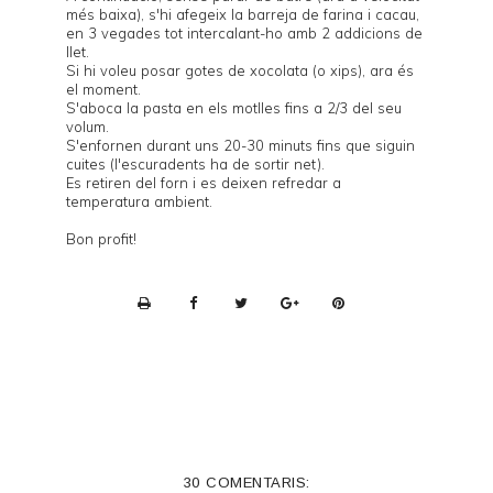
més baixa), s'hi afegeix la barreja de farina i cacau,
en 3 vegades tot intercalant-ho amb 2 addicions de
llet.
Si hi voleu posar gotes de xocolata (o xips), ara és
el moment.
S'aboca la pasta en els motlles fins a 2/3 del seu
volum.
S'enfornen durant uns 20-30 minuts fins que siguin
cuites (l'escuradents ha de sortir net).
Es retiren del forn i es deixen refredar a
temperatura ambient.
Bon profit!
P
r
i
n
t
e
30 COMENTARIS: