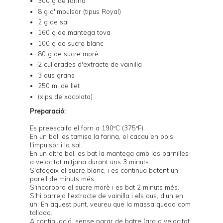
300 g de farina
8 g d'impulsor (tipus Royal)
2 g de sal
160 g de mantega tova
100 g de sucre blanc
80 g de sucre morè
2 cullerades d'extracte de vainilla
3 ous grans
250 ml de llet
(xips de xocolata)
Preparació:
Es preescalfa el forn a 190ºC (375ºF).
En un bol, es tamisa la farina, el cacau en pols,
l'impulsor i la sal.
En un altre bol, es bat la mantega amb les barnilles
a velocitat mitjana durant uns 3 minuts.
S'afegeix el sucre blanc, i es continua batent un
parell de minuts més.
S'incorpora el sucre morè i es bat 2 minuts més.
S'hi barreja l'extracte de vainilla i els ous, d'un en
un. En aquest punt, veureu que la massa queda com
tallada.
A continuació, sense parar de batre (ara a velocitat