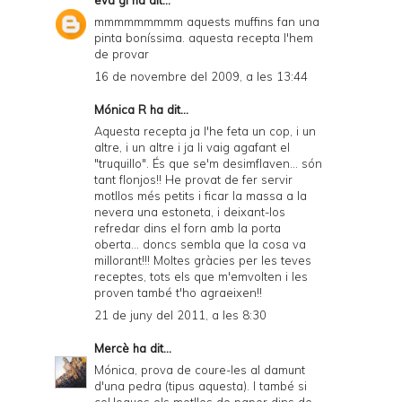
mmmmmmmmm aquests muffins fan una
pinta boníssima. aquesta recepta l'hem
de provar
16 de novembre del 2009, a les 13:44
Mónica R ha dit...
Aquesta recepta ja l'he feta un cop, i un
altre, i un altre i ja li vaig agafant el
"truquillo". És que se'm desimflaven... són
tant flonjos!! He provat de fer servir
motllos més petits i ficar la massa a la
nevera una estoneta, i deixant-los
refredar dins el forn amb la porta
oberta... doncs sembla que la cosa va
millorant!!! Moltes gràcies per les teves
receptes, tots els que m'emvolten i les
proven també t'ho agraeixen!!
21 de juny del 2011, a les 8:30
Mercè
ha dit...
Mónica, prova de coure-les al damunt
d'una pedra (tipus
aquesta
). I també si