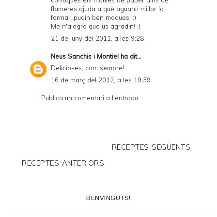
col·loques els motlles de paper dins de
flameres ajuda a què aguanti millor la
forma i pugin ben maques. ;)
Me n'alegro que us agradin! :)
21 de juny del 2011, a les 9:28
Neus Sanchis i Montiel
ha dit...
Delicioses, com sempre!
16 de març del 2012, a les 19:39
Publica un comentari a l'entrada
RECEPTES SEGÜENTS
RECEPTES ANTERIORS
BENVINGUTS!