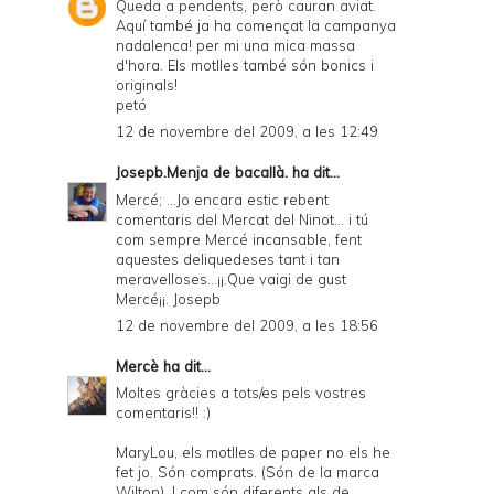
Queda a pendents, però cauran aviat.
Aquí també ja ha començat la campanya
nadalenca! per mi una mica massa
d'hora. Els motlles també són bonics i
originals!
petó
12 de novembre del 2009, a les 12:49
Josepb.Menja de bacallà.
ha dit...
Mercé; ...Jo encara estic rebent
comentaris del Mercat del Ninot... i tú
com sempre Mercé incansable, fent
aquestes deliquedeses tant i tan
meravelloses...¡¡.Que vaigi de gust
Mercé¡¡. Josepb
12 de novembre del 2009, a les 18:56
Mercè
ha dit...
Moltes gràcies a tots/es pels vostres
comentaris!! :)
MaryLou, els motlles de paper no els he
fet jo. Són comprats. (Són de la marca
Wilton). I com són diferents als de