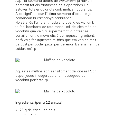
Aquí, la setmana abans de
Halloween
, ja havien
enretirat tot els fantasmes dels aparadors i ja
estaven tots engalanats amb motius nadalencs.
Això significa, que l'última setmana d'octubre, ja
comencen la campanya nadalenca!!
No sé si és l'ambient nadalenc que ja es viu, amb
trufes, bombons de tota mena i mil delícies més de
xocolata que veig al supermercat, o potser és
senzillament la meva afició per aquest ingredient, ;)
però vaig fer aquestes muffins que em venien molt
de gust per poder picar per berenar. Bé ens hem de
cuidar, no? :p
Aquestes muffins són senzillament delicioses!! Són
esponjoses i lleugeres... una mossegada de
xocolata perfecta! :p
Ingredients: (per a 12 unitats)
25 g de cacau en pols