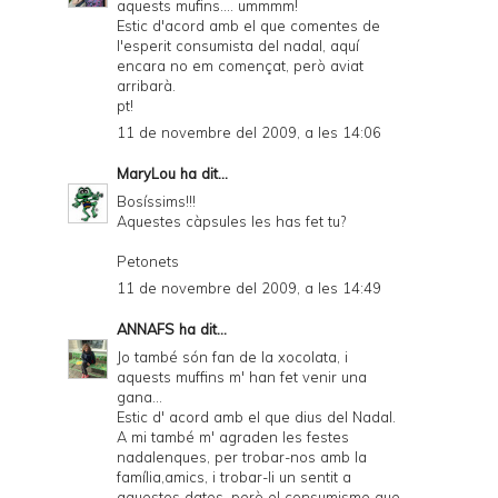
aquests mufins.... ummmm!
Estic d'acord amb el que comentes de
l'esperit consumista del nadal, aquí
encara no em començat, però aviat
arribarà.
pt!
11 de novembre del 2009, a les 14:06
MaryLou
ha dit...
Bosíssims!!!
Aquestes càpsules les has fet tu?
Petonets
11 de novembre del 2009, a les 14:49
ANNAFS
ha dit...
Jo també són fan de la xocolata, i
aquests muffins m' han fet venir una
gana...
Estic d' acord amb el que dius del Nadal.
A mi també m' agraden les festes
nadalenques, per trobar-nos amb la
família,amics, i trobar-li un sentit a
aquestes dates, però el consumisme que