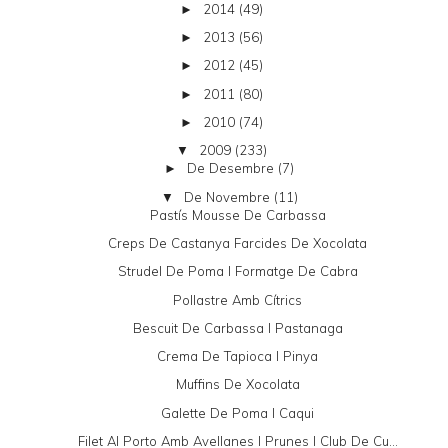
2014
(49)
►
2013
(56)
►
2012
(45)
►
2011
(80)
►
2010
(74)
►
2009
(233)
▼
De Desembre
(7)
►
De Novembre
(11)
▼
Pastís Mousse De Carbassa
Creps De Castanya Farcides De Xocolata
Strudel De Poma I Formatge De Cabra
Pollastre Amb Cítrics
Bescuit De Carbassa I Pastanaga
Crema De Tapioca I Pinya
Muffins De Xocolata
Galette De Poma I Caqui
Filet Al Porto Amb Avellanes I Prunes I Club De Cu...