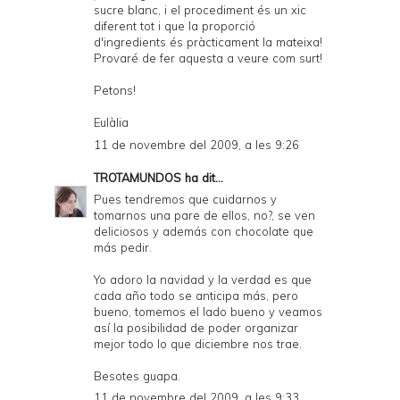
sucre blanc, i el procediment és un xic
diferent tot i que la proporció
d'ingredients és pràcticament la mateixa!
Provaré de fer aquesta a veure com surt!
Petons!
Eulàlia
11 de novembre del 2009, a les 9:26
TROTAMUNDOS
ha dit...
Pues tendremos que cuidarnos y
tomarnos una pare de ellos, no?, se ven
deliciosos y además con chocolate que
más pedir.
Yo adoro la navidad y la verdad es que
cada año todo se anticipa más, pero
bueno, tomemos el lado bueno y veamos
así la posibilidad de poder organizar
mejor todo lo que diciembre nos trae.
Besotes guapa.
11 de novembre del 2009, a les 9:33