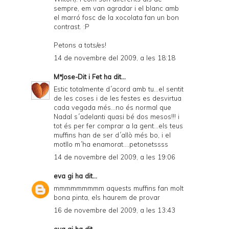
sempre, em van agradar i el blanc amb
el marró fosc de la xocolata fan un bon
contrast. :P
Petons a tots/es!
14 de novembre del 2009, a les 18:18
MªJose-Dit i Fet
ha dit...
Estic totalmente d´acord amb tu...el sentit
de les coses i de les festes es desvirtua
cada vegada més...no és normal que
Nadal s´adelanti quasi bé dos mesos!!! i
tot és per fer comprar a la gent...els teus
muffins han de ser d´allò més bo, i el
motllo m´ha enamorat....petonetssss
14 de novembre del 2009, a les 19:06
eva gi
ha dit...
mmmmmmmmm aquests muffins fan molt
bona pinta, els haurem de provar
16 de novembre del 2009, a les 13:43
eva gi
ha dit...