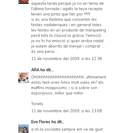
aquesta tarda perque ja no en tenia de
l'ultima fornada i agafo la teva recepta
tenen una pinta que fan por !!!!!!!
si és una llàstima que convertim les
festes nadalenques i en general totes
les festes en un producte de màrqueting
perd tota la il.lussió,la gràcia, l'emoció ...
ja no hi ha emoció si quan arriba nadal
ja estem aburrits de menjar i comprar ....
és una pena ...
11 de novembre del 2009, a les 12:38
ARA
ha dit...
Ohhhhhhhhhhhhhhhhhhhhh, ultimament
estas fent unes fotos molt xules eh? els
muffins maquissims, i si a sobre son
esponjosos, millor que millor.
Tonets.
11 de novembre del 2009, a les 13:08
Eva Flores
ha dit...
a mi la xocolata sempre em ve de gust.