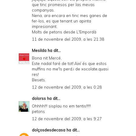
que tinc promesos per las mevas
companyas.
Nena, ara encara en tinc mes ganes de
fer-los, es que tenant un apinta
impresionant.
Molts de petons desde L'Empordà
11 de novembre del 2009, a les 21:38
Mesilda
ha dit...
Bona nit Mercé,
Este nadal faré de tot!.Així és que estos
muffins no me'ls perd,i de xocolate,quasi
res!
Besets.
12 de novembre del 2009, a les 0:28
dolorss
ha dit...
Ohhhh!!! sisplau no em tentis!!!!!
petons
12 de novembre del 2009, a les 9:27
dolçosdesdecasa
ha dit...