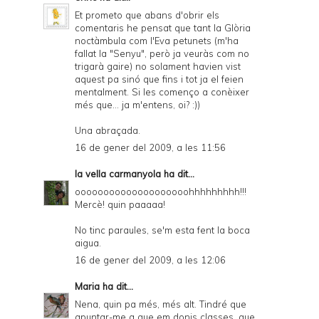
Et prometo que abans d'obrir els
comentaris he pensat que tant la Glòria
noctàmbula com l'Eva petunets (m'ha
fallat la "Senyu", però ja veuràs com no
trigarà gaire) no solament havien vist
aquest pa sinó que fins i tot ja el feien
mentalment. Si les començo a conèixer
més que... ja m'entens, oi? :))
Una abraçada.
16 de gener del 2009, a les 11:56
la vella carmanyola
ha dit...
oooooooooooooooooooohhhhhhhhh!!!
Mercè! quin paaaaa!
No tinc paraules, se'm esta fent la boca
aigua.
16 de gener del 2009, a les 12:06
Maria
ha dit...
Nena, quin pa més, més alt. Tindré que
apuntar-me a que em donis classes, que