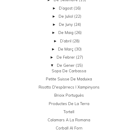
D’agost
(16)
►
De Juliol
(22)
►
De Juny
(24)
►
De Maig
(26)
►
D’abril
(28)
►
De Març
(30)
►
De Febrer
(27)
►
De Gener
(15)
▼
Sopa De Carbassa
Petite Suisse De Maduixa
Risotto D'espàrrecs I Xampinyons
Brioix Portuguès
Productes De La Terra
Tortell
Calamars A La Romana
Corball Al Forn