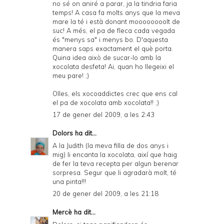
no sé on aniré a parar, ja la tindria faria
temps! A casa fa molts anys que la meva
mare la té i està donant moooooooolt de
suc! A més, el pa de fleca cada vegada
és "menys sa" i menys bo. D'aquesta
manera saps exactament el què porta.
Quina idea això de sucar-lo amb la
xocolata desfeta! Ai, quan ho llegeixi el
meu pare! ;)
Olles, els xocoaddictes crec que ens cal
el pa de xocolata amb xocolata!! ;)
17 de gener del 2009, a les 2:43
Dolors
ha dit...
A la Judith (la meva filla de dos anys i
mig) li encanta la xocolata, així que haig
de fer la teva recepta per algun berenar
sorpresa. Segur que li agradarà molt, té
una pinta!!!
20 de gener del 2009, a les 21:18
Mercè
ha dit...