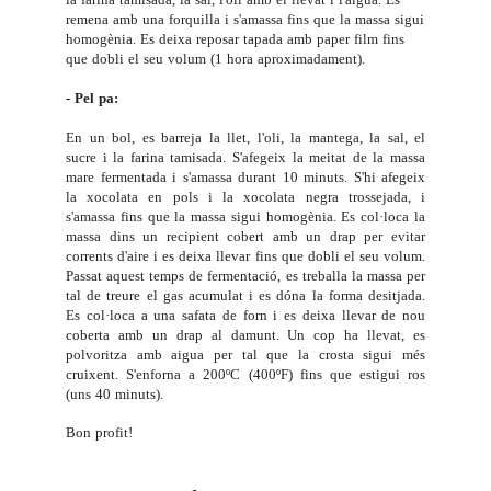
remena amb una forquilla i s'amassa fins que la massa sigui
homogènia. Es deixa reposar tapada amb paper film fins
que dobli el seu volum (1 hora aproximadament).
- Pel pa:
En un bol, es barreja la llet, l'oli, la mantega, la sal, el
sucre i la farina tamisada. S'afegeix la meitat de la massa
mare fermentada i s'amassa durant 10 minuts. S'hi afegeix
la xocolata en pols i la xocolata negra trossejada, i
s'amassa fins que la massa sigui homogènia. Es col·loca la
massa dins un recipient cobert amb un drap per evitar
corrents d'aire i es deixa llevar fins que dobli el seu volum.
Passat aquest temps de fermentació, es treballa la massa per
tal de treure el gas acumulat i es dóna la forma desitjada.
Es col·loca a una safata de forn i es deixa llevar de nou
coberta amb un drap al damunt. Un cop ha llevat, es
polvoritza amb aigua per tal que la crosta sigui més
cruixent. S'enforna a 200ºC (400ºF) fins que estigui ros
(uns 40 minuts).
Bon profit!