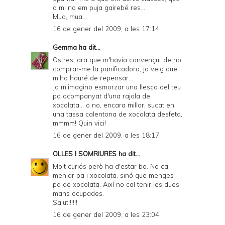
a mi no em puja gairebé res...
Mua, mua...
16 de gener del 2009, a les 17:14
Gemma
ha dit...
Ostres, ara que m'havia convençut de no
comprar-me la panificadora, ja veig que
m'ho hauré de repensar...
Ja m'imagino esmorzar una llesca del teu
pa acompanyat d'una rajola de
xocolata... o no, encara millor, sucat en
una tassa calentona de xocolata desfeta,
mmmm! Quin vici!
16 de gener del 2009, a les 18:17
OLLES I SOMRIURES
ha dit...
Molt curiós però ha d'estar bo. No cal
menjar pa i xocolata, sinó que menges
pa de xocolata. Així no cal tenir les dues
mans ocupades.
Salut!!!!!!
16 de gener del 2009, a les 23:04