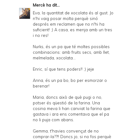
Mercè
ha dit...
Eva, la quantitat de xocolata és al gust. Jo
n'hi vaig posar molta perquè sinó
després em reclamen que no n'hi ha
suficient! ;) A casa, es menja amb un tres
i no res!
Nurks, és un pa que té moltes possibles
combinacions: amb fruits secs, amb llet,
melmelada, xocolata...
Enric, sí que tens poders!! ;) jeje
Anna, és un pa bo, bo per esmorzar o
berenar!
Maria, doncs això de què pugi o no,
potser és qüestió de la farina. Una
cosina meva li han canviat la farina que
gastava i ara ens comentava que el pa
no li puja com abans.
Gemma, t'havies convençut de no
comprar-la??!! Doncs jo, si no fos perquè