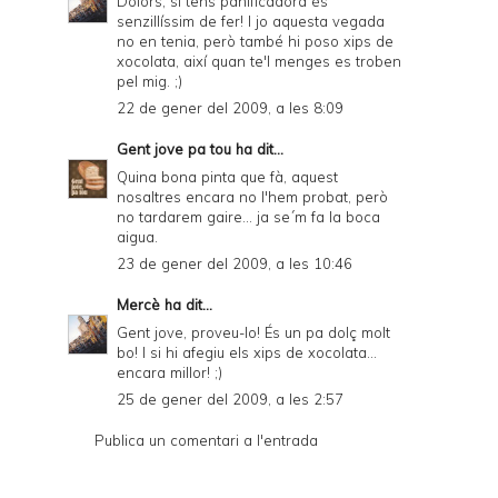
Dolors, si tens panificadora és
senzillíssim de fer! I jo aquesta vegada
no en tenia, però també hi poso xips de
xocolata, així quan te'l menges es troben
pel mig. ;)
22 de gener del 2009, a les 8:09
Gent jove pa tou
ha dit...
Quina bona pinta que fà, aquest
nosaltres encara no l'hem probat, però
no tardarem gaire... ja se´m fa la boca
aigua.
23 de gener del 2009, a les 10:46
Mercè
ha dit...
Gent jove, proveu-lo! És un pa dolç molt
bo! I si hi afegiu els xips de xocolata...
encara millor! ;)
25 de gener del 2009, a les 2:57
Publica un comentari a l'entrada