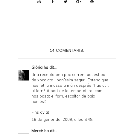
P
r
i
n
t
e
14 COMENTARIS:
r
F
Glòria
ha dit...
r
Una recepta ben poc corrent aquest pa
de xocolata i boníssim segur!. Entenc que
i
has fet la massa a mà i després l'has cuit
e
al forn?. A part de la temperatura, com
has posat el forn, escalfor de baix
n
només?.
d
Fins aviat
l
16 de gener del 2009, a les 8:48
y
Mercè
ha dit...