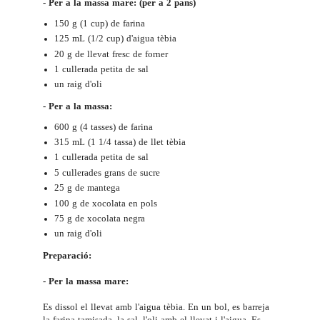
- Per a la massa mare: (per a 2 pans)
150 g (1 cup) de farina
125 mL (1/2 cup) d'aigua tèbia
20 g de llevat fresc de forner
1 cullerada petita de sal
un raig d'oli
- Per a la massa:
600 g (4 tasses) de farina
315 mL (1 1/4 tassa) de llet tèbia
1 cullerada petita de sal
5 cullerades grans de sucre
25 g de mantega
100 g de xocolata en pols
75 g de xocolata negra
un raig d'oli
Preparació:
- Per la massa mare:
Es dissol el llevat amb l'aigua tèbia.
En un bol, es barreja
la farina tamisada, la sal, l'oli amb el llevat i l'aigua. Es