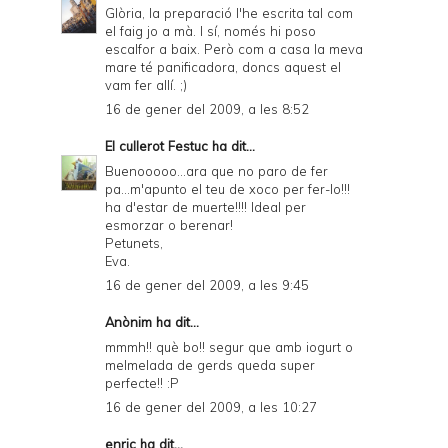
a
Glòria, la preparació l'he escrita tal com
el faig jo a mà. I sí, només hi poso
n
escalfor a baix. Però com a casa la meva
d
mare té panificadora, doncs aquest el
vam fer allí. ;)
P
16 de gener del 2009, a les 8:52
D
El cullerot Festuc
ha dit...
F
Buenooooo...ara que no paro de fer
pa...m'apunto el teu de xoco per fer-lo!!!
ha d'estar de muerte!!!! Ideal per
esmorzar o berenar!
Petunets,
Eva.
16 de gener del 2009, a les 9:45
Anònim ha dit...
mmmh!! què bo!! segur que amb iogurt o
melmelada de gerds queda super
perfecte!! :P
16 de gener del 2009, a les 10:27
enric
ha dit...