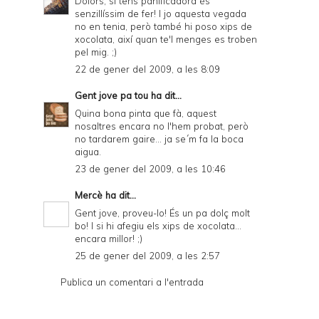
Dolors, si tens panificadora és
senzillíssim de fer! I jo aquesta vegada
no en tenia, però també hi poso xips de
xocolata, així quan te'l menges es troben
pel mig. ;)
22 de gener del 2009, a les 8:09
Gent jove pa tou
ha dit...
Quina bona pinta que fà, aquest
nosaltres encara no l'hem probat, però
no tardarem gaire... ja se´m fa la boca
aigua.
23 de gener del 2009, a les 10:46
Mercè
ha dit...
Gent jove, proveu-lo! És un pa dolç molt
bo! I si hi afegiu els xips de xocolata...
encara millor! ;)
25 de gener del 2009, a les 2:57
Publica un comentari a l'entrada