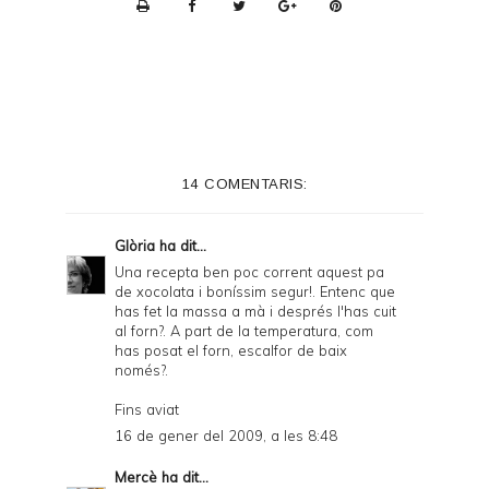
P
r
i
n
t
e
14 COMENTARIS:
r
F
Glòria
ha dit...
r
Una recepta ben poc corrent aquest pa
de xocolata i boníssim segur!. Entenc que
i
has fet la massa a mà i després l'has cuit
e
al forn?. A part de la temperatura, com
has posat el forn, escalfor de baix
n
només?.
d
Fins aviat
l
16 de gener del 2009, a les 8:48
y
Mercè
ha dit...