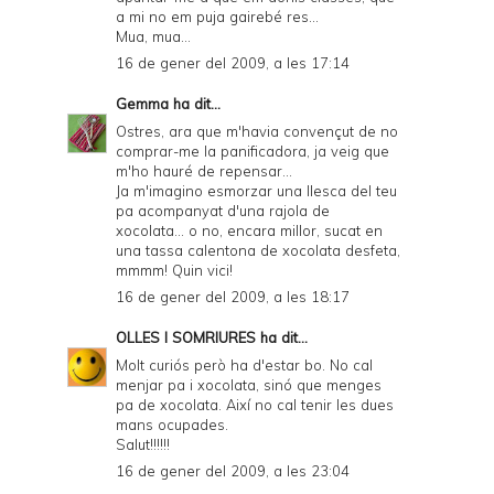
a mi no em puja gairebé res...
Mua, mua...
16 de gener del 2009, a les 17:14
Gemma
ha dit...
Ostres, ara que m'havia convençut de no
comprar-me la panificadora, ja veig que
m'ho hauré de repensar...
Ja m'imagino esmorzar una llesca del teu
pa acompanyat d'una rajola de
xocolata... o no, encara millor, sucat en
una tassa calentona de xocolata desfeta,
mmmm! Quin vici!
16 de gener del 2009, a les 18:17
OLLES I SOMRIURES
ha dit...
Molt curiós però ha d'estar bo. No cal
menjar pa i xocolata, sinó que menges
pa de xocolata. Així no cal tenir les dues
mans ocupades.
Salut!!!!!!
16 de gener del 2009, a les 23:04