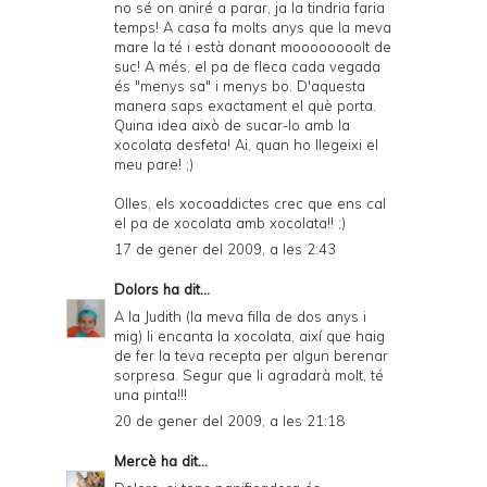
no sé on aniré a parar, ja la tindria faria
temps! A casa fa molts anys que la meva
mare la té i està donant moooooooolt de
suc! A més, el pa de fleca cada vegada
és "menys sa" i menys bo. D'aquesta
manera saps exactament el què porta.
Quina idea això de sucar-lo amb la
xocolata desfeta! Ai, quan ho llegeixi el
meu pare! ;)
Olles, els xocoaddictes crec que ens cal
el pa de xocolata amb xocolata!! ;)
17 de gener del 2009, a les 2:43
Dolors
ha dit...
A la Judith (la meva filla de dos anys i
mig) li encanta la xocolata, així que haig
de fer la teva recepta per algun berenar
sorpresa. Segur que li agradarà molt, té
una pinta!!!
20 de gener del 2009, a les 21:18
Mercè
ha dit...