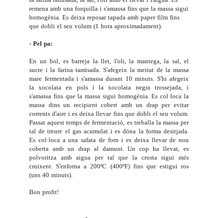
remena amb una forquilla i s'amassa fins que la massa sigui
homogènia. Es deixa reposar tapada amb paper film fins
que dobli el seu volum (1 hora aproximadament).
- Pel pa:
En un bol, es barreja la llet, l'oli, la mantega, la sal, el
sucre i la farina tamisada. S'afegeix la meitat de la massa
mare fermentada i s'amassa durant 10 minuts. S'hi afegeix
la xocolata en pols i la xocolata negra trossejada, i
s'amassa fins que la massa sigui homogènia. Es col·loca la
massa dins un recipient cobert amb un drap per evitar
corrents d'aire i es deixa llevar fins que dobli el seu volum.
Passat aquest temps de fermentació, es treballa la massa per
tal de treure el gas acumulat i es dóna la forma desitjada.
Es col·loca a una safata de forn i es deixa llevar de nou
coberta amb un drap al damunt. Un cop ha llevat, es
polvoritza amb aigua per tal que la crosta sigui més
cruixent. S'enforna a 200ºC (400ºF) fins que estigui ros
(uns 40 minuts).
Bon profit!