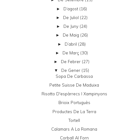
D’agost
(16)
►
De Juliol
(22)
►
De Juny
(24)
►
De Maig
(26)
►
D’abril
(28)
►
De Març
(30)
►
De Febrer
(27)
►
De Gener
(15)
▼
Sopa De Carbassa
Petite Suisse De Maduixa
Risotto D'espàrrecs I Xampinyons
Brioix Portuguès
Productes De La Terra
Tortell
Calamars A La Romana
Corball Al Forn