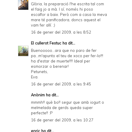
a
Glòria, la preparació l'he escrita tal com
el faig jo a mà. I sí, només hi poso
n
escalfor a baix. Però com a casa la meva
d
mare té panificadora, doncs aquest el
vam fer allí. ;)
P
16 de gener del 2009, a les 8:52
D
El cullerot Festuc
ha dit...
F
Buenooooo...ara que no paro de fer
pa...m'apunto el teu de xoco per fer-lo!!!
ha d'estar de muerte!!!! Ideal per
esmorzar o berenar!
Petunets,
Eva.
16 de gener del 2009, a les 9:45
Anònim ha dit...
mmmh!! què bo!! segur que amb iogurt o
melmelada de gerds queda super
perfecte!! :P
16 de gener del 2009, a les 10:27
enric
ha dit...