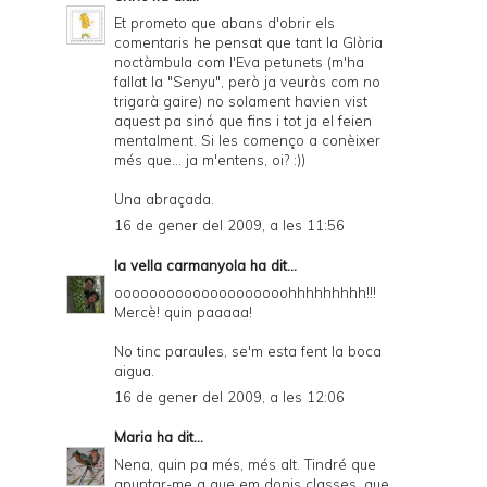
Et prometo que abans d'obrir els
comentaris he pensat que tant la Glòria
noctàmbula com l'Eva petunets (m'ha
fallat la "Senyu", però ja veuràs com no
trigarà gaire) no solament havien vist
aquest pa sinó que fins i tot ja el feien
mentalment. Si les començo a conèixer
més que... ja m'entens, oi? :))
Una abraçada.
16 de gener del 2009, a les 11:56
la vella carmanyola
ha dit...
oooooooooooooooooooohhhhhhhhh!!!
Mercè! quin paaaaa!
No tinc paraules, se'm esta fent la boca
aigua.
16 de gener del 2009, a les 12:06
Maria
ha dit...
Nena, quin pa més, més alt. Tindré que
apuntar-me a que em donis classes, que