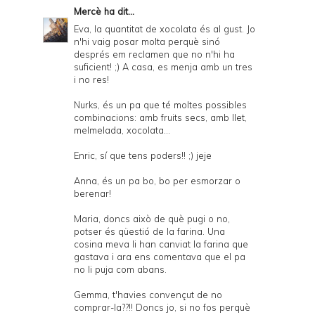
Mercè
ha dit...
Eva, la quantitat de xocolata és al gust. Jo
n'hi vaig posar molta perquè sinó
després em reclamen que no n'hi ha
suficient! ;) A casa, es menja amb un tres
i no res!
Nurks, és un pa que té moltes possibles
combinacions: amb fruits secs, amb llet,
melmelada, xocolata...
Enric, sí que tens poders!! ;) jeje
Anna, és un pa bo, bo per esmorzar o
berenar!
Maria, doncs això de què pugi o no,
potser és qüestió de la farina. Una
cosina meva li han canviat la farina que
gastava i ara ens comentava que el pa
no li puja com abans.
Gemma, t'havies convençut de no
comprar-la??!! Doncs jo, si no fos perquè