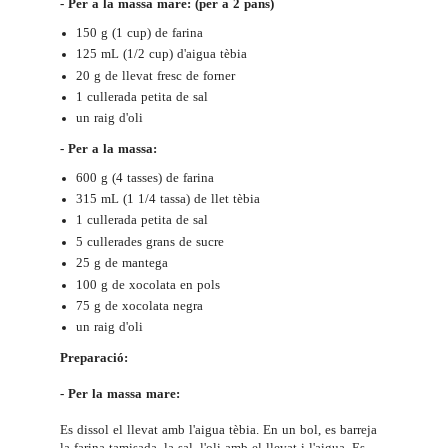
- Per a la massa mare: (per a 2 pans)
150 g (1 cup) de farina
125 mL (1/2 cup) d'aigua tèbia
20 g de llevat fresc de forner
1 cullerada petita de sal
un raig d'oli
- Per a la massa:
600 g (4 tasses) de farina
315 mL (1 1/4 tassa) de llet tèbia
1 cullerada petita de sal
5 cullerades grans de sucre
25 g de mantega
100 g de xocolata en pols
75 g de xocolata negra
un raig d'oli
Preparació:
- Per la massa mare:
Es dissol el llevat amb l'aigua tèbia.
En un bol, es barreja
la farina tamisada, la sal, l'oli amb el llevat i l'aigua. Es