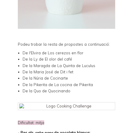
Podeu trobar la resta de propostes a continuació:
De l'Elvira de
Los cerezos en flor
De la Ly de
El olor del café
De la Maragda de
La Quinta de Luculus
De la Maria José de
Dit i fet
De la Núria de
Cocinarte
De la Pikerita de
La cocina de Pikerita
De la Quo de
Quocinando
Dificultat: mitja
-
Per als
cake pops
de xocolata blanca
: