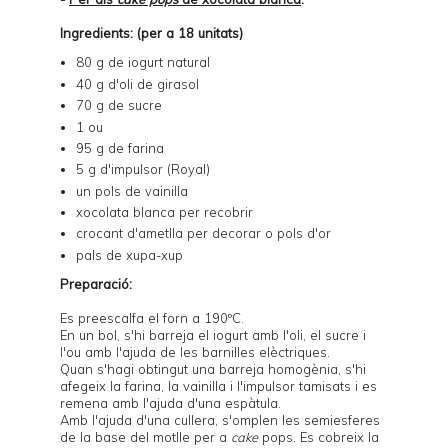
Ingredients: (per a 18 unitats)
80 g de iogurt natural
40 g d'oli de girasol
70 g de sucre
1 ou
95 g de farina
5 g d'impulsor (Royal)
un pols de vainilla
xocolata blanca per recobrir
crocant d'ametlla per decorar o pols d'or
pals de xupa-xup
Preparació:
Es preescalfa el forn a 190ºC.
En un bol, s'hi barreja el iogurt amb l'oli, el sucre i
l'ou amb l'ajuda de les barnilles elèctriques.
Quan s'hagi obtingut una barreja homogènia, s'hi
afegeix la farina, la vainilla i l'impulsor tamisats i es
remena amb l'ajuda d'una espàtula.
Amb l'ajuda d'una cullera, s'omplen les semiesferes
de la base del
motlle per a
cake
pops
. Es cobreix la