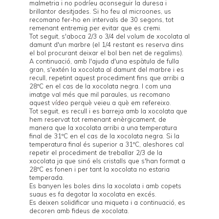
malmetria i no podríeu aconseguir la duresa i
brillantor desitjades. Si ho feu al microones, us
recomano fer-ho en intervals de 30 segons, tot
remenant entremig per evitar que es cremi.
Tot seguit, s'aboca 2/3 o 3/4 del volum de xocolata al
damunt d'un marbre (el 1/4 restant es reserva dins
el bol procurant deixar el bol ben net de regalims).
A continuació, amb l'ajuda d'una espàtula de fulla
gran, s'extén la xocolata al damunt del marbre i es
recull, repetint aquest procediment fins que arribi a
28ºC en el cas de la xocolata negra. I com una
imatge val més que mil paraules, us recomano
aquest
vídeo
perquè veieu a què em refereixo.
Tot seguit, es recull i es barreja amb la xocolata que
hem reservat tot remenant enèrgicament, de
manera que la xocolata arribi a una temperatura
final de 31ºC en el cas de la xocolata negra. Si la
temperatura final és superior a 31ºC, aleshores cal
repetir el procediment de treballar 2/3 de la
xocolata ja que sinó els cristalls que s'han format a
28ºC es fonen i per tant la xocolata no estaria
temperada.
Es banyen les boles dins la xocolata i amb copets
suaus es fa degotar la xocolata en excés.
Es deixen solidificar una miqueta i a continuació, es
decoren amb fideus de xocolata.