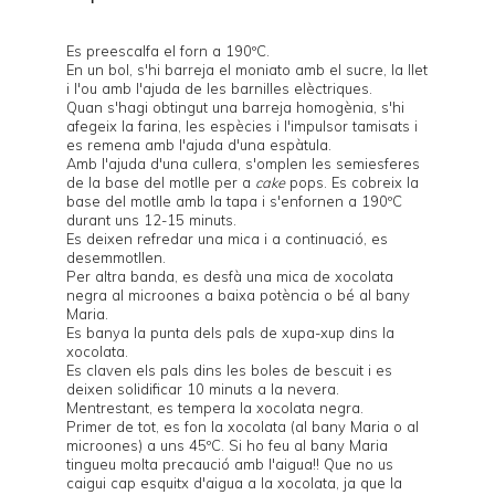
Es preescalfa el forn a 190ºC.
En un bol, s'hi barreja el moniato amb el sucre, la llet
i l'ou amb l'ajuda de les barnilles elèctriques.
Quan s'hagi obtingut una barreja homogènia, s'hi
afegeix la farina, les espècies i l'impulsor tamisats i
es remena amb l'ajuda d'una espàtula.
Amb l'ajuda d'una cullera, s'omplen les semiesferes
de la base del
motlle per a
cake
pops
. Es cobreix la
base del motlle amb la tapa i s'enfornen a 190ºC
durant uns 12-15 minuts.
Es deixen refredar una mica i a continuació, es
desemmotllen.
Per altra banda, es desfà una mica de xocolata
negra al microones a baixa potència o bé al bany
Maria.
Es banya la punta dels pals de xupa-xup dins la
xocolata.
Es claven els pals dins les boles de bescuit i es
deixen solidificar 10 minuts a la nevera.
Mentrestant, es tempera la xocolata negra.
Primer de tot, es fon la xocolata (al bany Maria o al
microones) a uns 45ºC. Si ho feu al bany Maria
tingueu molta precaució amb l'aigua!! Que no us
caigui cap esquitx d'aigua a la xocolata, ja que la