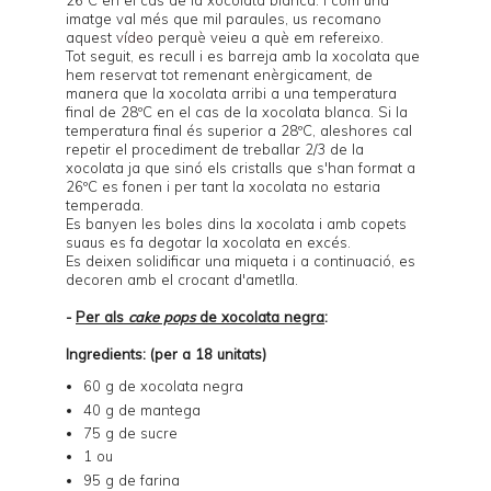
26ºC en el cas de la xocolata blanca. I com una
imatge val més que mil paraules, us recomano
aquest
vídeo
perquè veieu a què em refereixo.
Tot seguit, es recull i es barreja amb la xocolata que
hem reservat tot remenant enèrgicament, de
manera que la xocolata arribi a una temperatura
final de 28ºC en el cas de la xocolata blanca. Si la
temperatura final és superior a 28ºC, aleshores cal
repetir el procediment de treballar 2/3 de la
xocolata ja que sinó els cristalls que s'han format a
26ºC es fonen i per tant la xocolata no estaria
temperada.
Es banyen les boles dins la xocolata i amb copets
suaus es fa degotar la xocolata en excés.
Es deixen solidificar una miqueta i a continuació, es
decoren amb el crocant d'ametlla.
-
Per als
cake pops
de xocolata negra
:
Ingredients: (per a 18 unitats)
60 g de xocolata negra
40 g de mantega
75 g de sucre
1 ou
95 g de farina