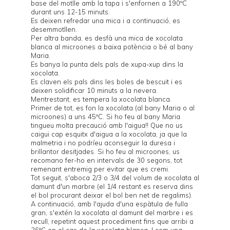
base del motlle amb la tapa i s'enfornen a 190ºC
durant uns 12-15 minuts.
Es deixen refredar una mica i a continuació, es
desemmotllen.
Per altra banda, es desfà una mica de xocolata
blanca al microones a baixa potència o bé al bany
Maria.
Es banya la punta dels pals de xupa-xup dins la
xocolata.
Es claven els pals dins les boles de bescuit i es
deixen solidificar 10 minuts a la nevera.
Mentrestant, es tempera la xocolata blanca.
Primer de tot, es fon la xocolata (al bany Maria o al
microones) a uns 45ºC. Si ho feu al bany Maria
tingueu molta precaució amb l'aigua!! Que no us
caigui cap esquitx d'aigua a la xocolata, ja que la
malmetria i no podríeu aconseguir la duresa i
brillantor desitjades. Si ho feu al microones, us
recomano fer-ho en intervals de 30 segons, tot
remenant entremig per evitar que es cremi.
Tot seguit, s'aboca 2/3 o 3/4 del volum de xocolata al
damunt d'un marbre (el 1/4 restant es reserva dins
el bol procurant deixar el bol ben net de regalims).
A continuació, amb l'ajuda d'una espàtula de fulla
gran, s'extén la xocolata al damunt del marbre i es
recull, repetint aquest procediment fins que arribi a