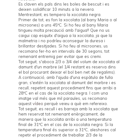
Es claven els pals dins les boles de bescuit i es
deixen solidificar 10 minuts a la nevera.
Mentrestant, es tempera la xocolata negra.
Primer de tot, es fon la xocolata (al bany Maria o al
microones) a uns 45ºC. Si ho feu al bany Maria
tingueu molta precaució amb l'aigua!! Que no us
caigui cap esquitx d'aigua a la xocolata, ja que la
malmetria i no podríeu aconseguir la duresa i
brillantor desitjades. Si ho feu al microones, us
recomano fer-ho en intervals de 30 segons, tot
remenant entremig per evitar que es cremi.
Tot seguit, s'aboca 2/3 o 3/4 del volum de xocolata al
damunt d'un marbre (el 1/4 restant es reserva dins
el bol procurant deixar el bol ben net de regalims).
A continuació, amb l'ajuda d'una espàtula de fulla
gran, s'extén la xocolata al damunt del marbre i es
recull, repetint aquest procediment fins que arribi a
28ºC en el cas de la xocolata negra. I com una
imatge val més que mil paraules, us recomano
aquest
vídeo
perquè veieu a què em refereixo.
Tot seguit, es recull i es barreja amb la xocolata que
hem reservat tot remenant enèrgicament, de
manera que la xocolata arribi a una temperatura
final de 31ºC en el cas de la xocolata negra. Si la
temperatura final és superior a 31ºC, aleshores cal
repetir el procediment de treballar 2/3 de la