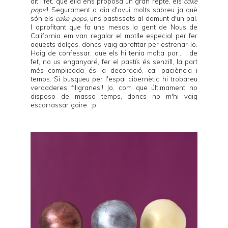
dit i fet, que ella ens proposa un gran repte, els
cake
pops
!! Segurament a dia d'avui molts sabreu ja què
són els
cake pops
, uns pastissets al damunt d'un pal.
I aprofitant que fa uns mesos la gent de
Nous de
California
em van regalar el motlle especial per fer
aquests dolços, doncs vaig aprofitar per estrenar-lo.
Haig de confessar, que els hi tenia molta por... i de
fet, no us enganyaré, fer el pastís és senzill, la part
més complicada és la decoració, cal paciència i
temps. Si busqueu per l'espai cibernètic hi trobareu
verdaderes filigranes!! Jo, com que últimament no
disposo de massa temps, doncs no m'hi vaig
escarrassar gaire. :p