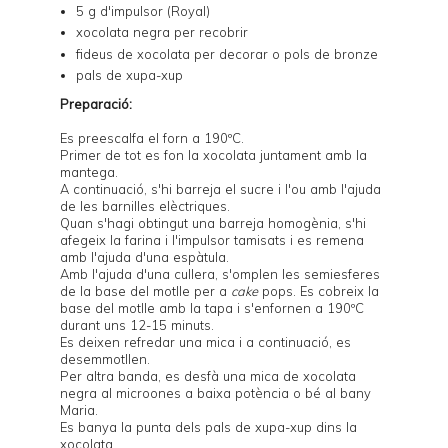
5 g d'impulsor (Royal)
xocolata negra per recobrir
fideus de xocolata per decorar o pols de bronze
pals de xupa-xup
Preparació:
Es preescalfa el forn a 190ºC.
Primer de tot es fon la xocolata juntament amb la
mantega.
A continuació, s'hi barreja el sucre i l'ou amb l'ajuda
de les barnilles elèctriques.
Quan s'hagi obtingut una barreja homogènia, s'hi
afegeix la farina i l'impulsor tamisats i es remena
amb l'ajuda d'una espàtula.
Amb l'ajuda d'una cullera, s'omplen les semiesferes
de la base del
motlle per a
cake
pops
. Es cobreix la
base del motlle amb la tapa i s'enfornen a 190ºC
durant uns 12-15 minuts.
Es deixen refredar una mica i a continuació, es
desemmotllen.
Per altra banda, es desfà una mica de xocolata
negra al microones a baixa potència o bé al bany
Maria.
Es banya la punta dels pals de xupa-xup dins la
xocolata.