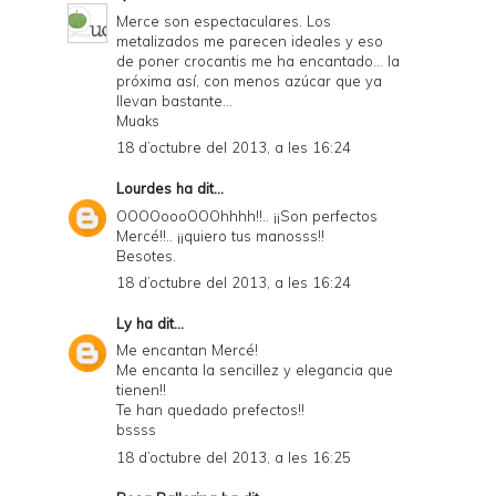
Merce son espectaculares. Los
a
metalizados me parecen ideales y eso
de poner crocantis me ha encantado... la
n
próxima así, con menos azúcar que ya
d
llevan bastante...
Muaks
P
18 d’octubre del 2013, a les 16:24
D
Lourdes
ha dit...
F
OOOOoooOOOhhhh!!.. ¡¡Son perfectos
Mercé!!.. ¡¡quiero tus manosss!!
Besotes.
18 d’octubre del 2013, a les 16:24
Ly
ha dit...
Me encantan Mercé!
Me encanta la sencillez y elegancia que
tienen!!
Te han quedado prefectos!!
bssss
18 d’octubre del 2013, a les 16:25