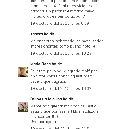
lluent és una passada, m´encanta com t
´han quedat. Al final totes viciades
hahaha. Un petonet estimada meva,
moltes gràcies per participar :*
19 d’octubre del 2013, a les 0:19
sandra
ha dit...
Me encantan! sobretodo los metalizados!
impresionantes! tomo buena nota :-)
19 d’octubre del 2013, a les 10:23
Maria Rosa
ha dit...
Felicitats pel blog. M'agrada molt! per
això t'he volgut donar
aquest premi
.
Espero que t'agradi.
19 d’octubre del 2013, a les 16:32
Bruixes a la cuina
ha dit...
Mercè han quedat molt bonics i estic
segura que boníssims!!! Els metalitzats
m'encanten!!!! :)
Una abraçada!
19 d’octubre del 2013, a les 21:51