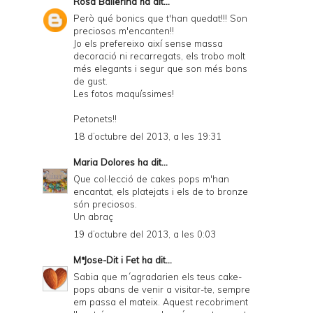
Rosa Ballerina
ha dit...
Però qué bonics que t'han quedat!!! Son
preciosos m'encanten!!
Jo els prefereixo així sense massa
decoració ni recarregats, els trobo molt
més elegants i segur que son més bons
de gust.
Les fotos maquíssimes!
Petonets!!
18 d’octubre del 2013, a les 19:31
Maria Dolores
ha dit...
Que col·lecció de cakes pops m'han
encantat, els platejats i els de to bronze
són preciosos.
Un abraç
19 d’octubre del 2013, a les 0:03
MªJose-Dit i Fet
ha dit...
Sabia que m´agradarien els teus cake-
pops abans de venir a visitar-te, sempre
em passa el mateix. Aquest recobriment