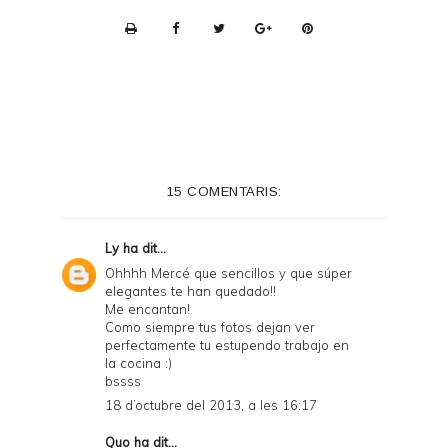
P
r
i
n
t
e
15 COMENTARIS:
r
F
Ly
ha dit...
r
Ohhhh Mercé que sencillos y que súper
elegantes te han quedado!!
i
Me encantan!
e
Como siempre tus fotos dejan ver
perfectamente tu estupendo trabajo en
n
la cocina :)
bssss
d
18 d’octubre del 2013, a les 16:17
l
Quo
ha dit...
y