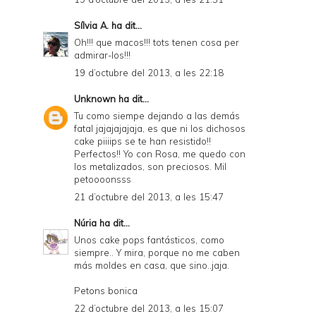
Sílvia A.
ha dit...
Oh!!! que macos!!! tots tenen cosa per
admirar-los!!!
19 d’octubre del 2013, a les 22:18
Unknown
ha dit...
Tu como siempe dejando a las demás
fatal jajajajajaja, es que ni los dichosos
cake piiiips se te han resistido!!
Perfectos!! Yo con Rosa, me quedo con
los metalizados, son preciosos. Mil
petoooonsss
21 d’octubre del 2013, a les 15:47
Núria
ha dit...
Unos cake pops fantásticos, como
siempre.. Y mira, porque no me caben
más moldes en casa, que sino..jaja.
Petons bonica
22 d’octubre del 2013, a les 15:07