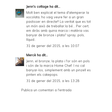
Jenn's cottage
ha dit...
Molt ben explicat el tema d'atemperar la
xocolata, ho vaig veure fer a un gran
pastisser en directe!! La veritat que es tot
un món això de treballar.la bé... Per cert,
em diràs amb quina marca i matèria vas
banyar de bronze i plata? spray, pols,
líquid..
31 de gener del 2015, a les 10:07
Mercè
ha dit...
Jenn, el bronze, la plata i l'or són en pols
i són de la marca Home Chef. I no cal
banyar-los, simplement amb un pinzell es
pinten els cakepops.
31 de gener del 2015, a les 13:28
Publica un comentari a l'entrada