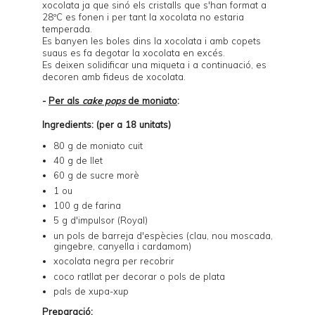
xocolata ja que sinó els cristalls que s'han format a
28ºC es fonen i per tant la xocolata no estaria
temperada.
Es banyen les boles dins la xocolata i amb copets
suaus es fa degotar la xocolata en excés.
Es deixen solidificar una miqueta i a continuació, es
decoren amb fideus de xocolata.
-
Per als
cake pops
de moniato
:
Ingredients: (per a 18 unitats)
80 g de moniato cuit
40 g de llet
60 g de sucre morè
1 ou
100 g de farina
5 g d'impulsor (Royal)
un pols de barreja d'espècies (clau, nou moscada,
gingebre, canyella i cardamom)
xocolata negra per recobrir
coco ratllat per decorar o pols de plata
pals de xupa-xup
Preparació: