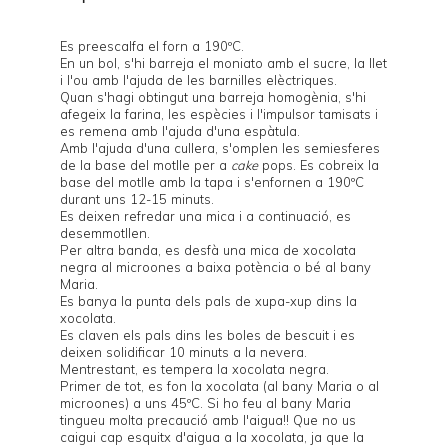
Es preescalfa el forn a 190ºC.
En un bol, s'hi barreja el moniato amb el sucre, la llet
i l'ou amb l'ajuda de les barnilles elèctriques.
Quan s'hagi obtingut una barreja homogènia, s'hi
afegeix la farina, les espècies i l'impulsor tamisats i
es remena amb l'ajuda d'una espàtula.
Amb l'ajuda d'una cullera, s'omplen les semiesferes
de la base del
motlle per a
cake
pops
. Es cobreix la
base del motlle amb la tapa i s'enfornen a 190ºC
durant uns 12-15 minuts.
Es deixen refredar una mica i a continuació, es
desemmotllen.
Per altra banda, es desfà una mica de xocolata
negra al microones a baixa potència o bé al bany
Maria.
Es banya la punta dels pals de xupa-xup dins la
xocolata.
Es claven els pals dins les boles de bescuit i es
deixen solidificar 10 minuts a la nevera.
Mentrestant, es tempera la xocolata negra.
Primer de tot, es fon la xocolata (al bany Maria o al
microones) a uns 45ºC. Si ho feu al bany Maria
tingueu molta precaució amb l'aigua!! Que no us
caigui cap esquitx d'aigua a la xocolata, ja que la