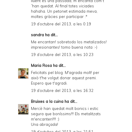
lluent és una passada, m´encanta com t
´han quedat. Al final totes viciades
hahaha. Un petonet estimada meva,
moltes gràcies per participar :*
19 d’octubre del 2013, a les 0:19
sandra
ha dit...
Me encantan! sobretodo los metalizados!
impresionantes! tomo buena nota :-)
19 d’octubre del 2013, a les 10:23
Maria Rosa
ha dit...
Felicitats pel blog. M'agrada molt! per
això t'he volgut donar
aquest premi
.
Espero que t'agradi.
19 d’octubre del 2013, a les 16:32
Bruixes a la cuina
ha dit...
Mercè han quedat molt bonics i estic
segura que boníssims!!! Els metalitzats
m'encanten!!!! :)
Una abraçada!
19 d’octubre del 2013, a les 21:51