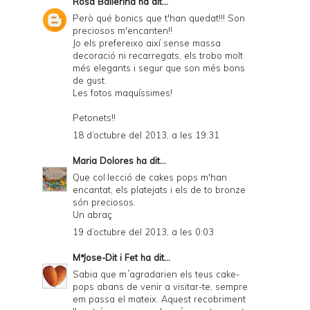
Rosa Ballerina
ha dit...
Però qué bonics que t'han quedat!!! Son
preciosos m'encanten!!
Jo els prefereixo així sense massa
decoració ni recarregats, els trobo molt
més elegants i segur que son més bons
de gust.
Les fotos maquíssimes!
Petonets!!
18 d’octubre del 2013, a les 19:31
Maria Dolores
ha dit...
Que col·lecció de cakes pops m'han
encantat, els platejats i els de to bronze
són preciosos.
Un abraç
19 d’octubre del 2013, a les 0:03
MªJose-Dit i Fet
ha dit...
Sabia que m´agradarien els teus cake-
pops abans de venir a visitar-te, sempre
em passa el mateix. Aquest recobriment