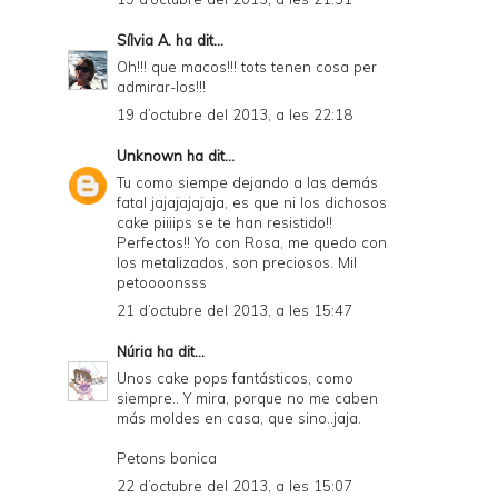
Sílvia A.
ha dit...
Oh!!! que macos!!! tots tenen cosa per
admirar-los!!!
19 d’octubre del 2013, a les 22:18
Unknown
ha dit...
Tu como siempe dejando a las demás
fatal jajajajajaja, es que ni los dichosos
cake piiiips se te han resistido!!
Perfectos!! Yo con Rosa, me quedo con
los metalizados, son preciosos. Mil
petoooonsss
21 d’octubre del 2013, a les 15:47
Núria
ha dit...
Unos cake pops fantásticos, como
siempre.. Y mira, porque no me caben
más moldes en casa, que sino..jaja.
Petons bonica
22 d’octubre del 2013, a les 15:07