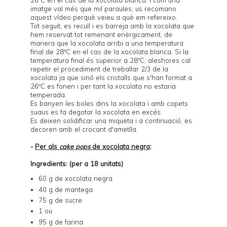
26ºC en el cas de la xocolata blanca. I com una
imatge val més que mil paraules, us recomano
aquest
vídeo
perquè veieu a què em refereixo.
Tot seguit, es recull i es barreja amb la xocolata que
hem reservat tot remenant enèrgicament, de
manera que la xocolata arribi a una temperatura
final de 28ºC en el cas de la xocolata blanca. Si la
temperatura final és superior a 28ºC, aleshores cal
repetir el procediment de treballar 2/3 de la
xocolata ja que sinó els cristalls que s'han format a
26ºC es fonen i per tant la xocolata no estaria
temperada.
Es banyen les boles dins la xocolata i amb copets
suaus es fa degotar la xocolata en excés.
Es deixen solidificar una miqueta i a continuació, es
decoren amb el crocant d'ametlla.
-
Per als
cake pops
de xocolata negra
:
Ingredients: (per a 18 unitats)
60 g de xocolata negra
40 g de mantega
75 g de sucre
1 ou
95 g de farina