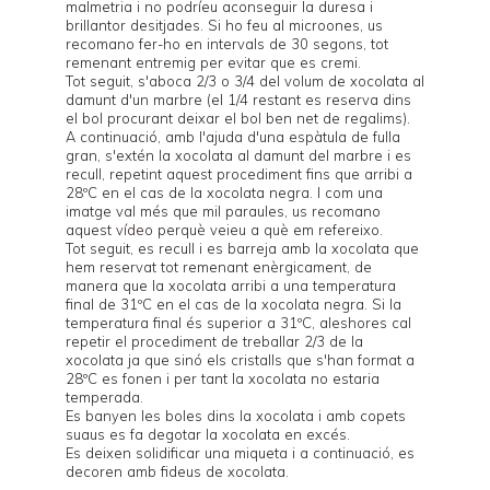
malmetria i no podríeu aconseguir la duresa i
brillantor desitjades. Si ho feu al microones, us
recomano fer-ho en intervals de 30 segons, tot
remenant entremig per evitar que es cremi.
Tot seguit, s'aboca 2/3 o 3/4 del volum de xocolata al
damunt d'un marbre (el 1/4 restant es reserva dins
el bol procurant deixar el bol ben net de regalims).
A continuació, amb l'ajuda d'una espàtula de fulla
gran, s'extén la xocolata al damunt del marbre i es
recull, repetint aquest procediment fins que arribi a
28ºC en el cas de la xocolata negra. I com una
imatge val més que mil paraules, us recomano
aquest
vídeo
perquè veieu a què em refereixo.
Tot seguit, es recull i es barreja amb la xocolata que
hem reservat tot remenant enèrgicament, de
manera que la xocolata arribi a una temperatura
final de 31ºC en el cas de la xocolata negra. Si la
temperatura final és superior a 31ºC, aleshores cal
repetir el procediment de treballar 2/3 de la
xocolata ja que sinó els cristalls que s'han format a
28ºC es fonen i per tant la xocolata no estaria
temperada.
Es banyen les boles dins la xocolata i amb copets
suaus es fa degotar la xocolata en excés.
Es deixen solidificar una miqueta i a continuació, es
decoren amb fideus de xocolata.