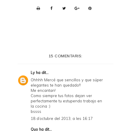
P
r
i
n
t
e
15 COMENTARIS:
r
F
Ly
ha dit...
r
Ohhhh Mercé que sencillos y que súper
elegantes te han quedado!!
i
Me encantan!
e
Como siempre tus fotos dejan ver
perfectamente tu estupendo trabajo en
n
la cocina :)
bssss
d
18 d’octubre del 2013, a les 16:17
l
Quo
ha dit...
y