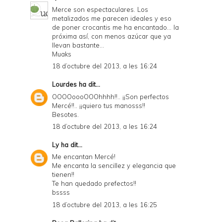
Merce son espectaculares. Los
a
metalizados me parecen ideales y eso
de poner crocantis me ha encantado... la
n
próxima así, con menos azúcar que ya
d
llevan bastante...
Muaks
P
18 d’octubre del 2013, a les 16:24
D
Lourdes
ha dit...
F
OOOOoooOOOhhhh!!.. ¡¡Son perfectos
Mercé!!.. ¡¡quiero tus manosss!!
Besotes.
18 d’octubre del 2013, a les 16:24
Ly
ha dit...
Me encantan Mercé!
Me encanta la sencillez y elegancia que
tienen!!
Te han quedado prefectos!!
bssss
18 d’octubre del 2013, a les 16:25