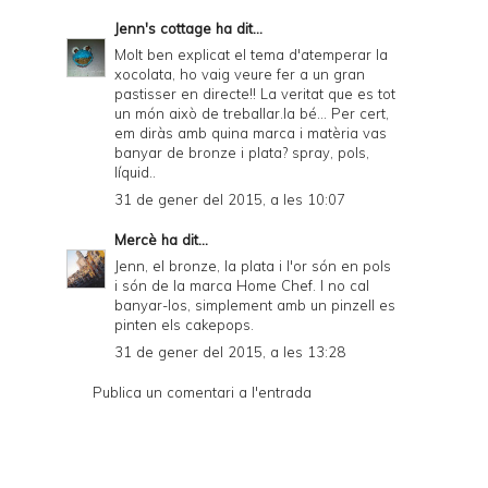
Jenn's cottage
ha dit...
Molt ben explicat el tema d'atemperar la
xocolata, ho vaig veure fer a un gran
pastisser en directe!! La veritat que es tot
un món això de treballar.la bé... Per cert,
em diràs amb quina marca i matèria vas
banyar de bronze i plata? spray, pols,
líquid..
31 de gener del 2015, a les 10:07
Mercè
ha dit...
Jenn, el bronze, la plata i l'or són en pols
i són de la marca Home Chef. I no cal
banyar-los, simplement amb un pinzell es
pinten els cakepops.
31 de gener del 2015, a les 13:28
Publica un comentari a l'entrada