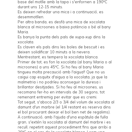
base del motlle amb la tapa i s'enfornen a 190ºC
durant uns 12-15 minuts.
Es deixen refredar una mica i a continuació, es
desemmotllen.
Per altra banda, es desfà una mica de xocolata
blanca al microones a baixa potència o bé al bany
Maria.
Es banya la punta dels pals de xupa-xup dins la
xocolata.
Es claven els pals dins les boles de bescuit i es
deixen solidificar 10 minuts a la nevera.
Mentrestant, es tempera la xocolata blanca.
Primer de tot, es fon la xocolata (al bany Maria o al
microones) a uns 45ºC. Si ho feu al bany Maria
tingueu molta precaució amb l'aigua!! Que no us
caigui cap esquitx d'aigua a la xocolata, ja que la
malmetria i no podríeu aconseguir la duresa i
brillantor desitjades. Si ho feu al microones, us
recomano fer-ho en intervals de 30 segons, tot
remenant entremig per evitar que es cremi.
Tot seguit, s'aboca 2/3 o 3/4 del volum de xocolata al
damunt d'un marbre (el 1/4 restant es reserva dins
el bol procurant deixar el bol ben net de regalims).
A continuació, amb l'ajuda d'una espàtula de fulla
gran, s'extén la xocolata al damunt del marbre i es
recull, repetint aquest procediment fins que arribi a