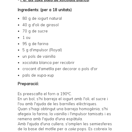
Ingredients: (per a 18 unitats)
80 g de iogurt natural
40 g d'oli de girasol
70 g de sucre
1 ou
95 g de farina
5 g d'impulsor (Royal)
un pols de vainilla
xocolata blanca per recobrir
crocant d'ametlla per decorar o pols d'or
pals de xupa-xup
Preparació:
Es preescalfa el forn a 190ºC.
En un bol, s'hi barreja el iogurt amb l'oli, el sucre i
l'ou amb l'ajuda de les barnilles elèctriques.
Quan s'hagi obtingut una barreja homogènia, s'hi
afegeix la farina, la vainilla i l'impulsor tamisats i es
remena amb l'ajuda d'una espàtula.
Amb l'ajuda d'una cullera, s'omplen les semiesferes
de la base del
motlle per a
cake
pops
. Es cobreix la