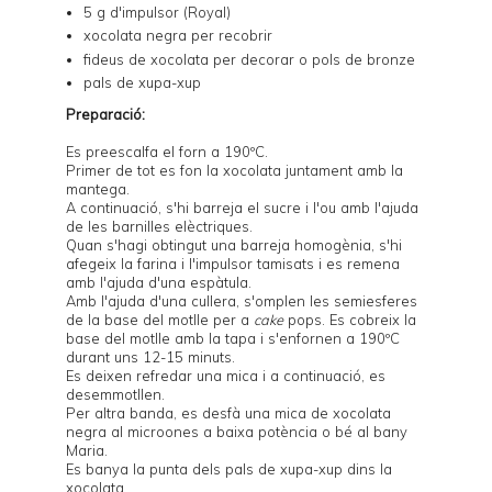
5 g d'impulsor (Royal)
xocolata negra per recobrir
fideus de xocolata per decorar o pols de bronze
pals de xupa-xup
Preparació:
Es preescalfa el forn a 190ºC.
Primer de tot es fon la xocolata juntament amb la
mantega.
A continuació, s'hi barreja el sucre i l'ou amb l'ajuda
de les barnilles elèctriques.
Quan s'hagi obtingut una barreja homogènia, s'hi
afegeix la farina i l'impulsor tamisats i es remena
amb l'ajuda d'una espàtula.
Amb l'ajuda d'una cullera, s'omplen les semiesferes
de la base del
motlle per a
cake
pops
. Es cobreix la
base del motlle amb la tapa i s'enfornen a 190ºC
durant uns 12-15 minuts.
Es deixen refredar una mica i a continuació, es
desemmotllen.
Per altra banda, es desfà una mica de xocolata
negra al microones a baixa potència o bé al bany
Maria.
Es banya la punta dels pals de xupa-xup dins la
xocolata.