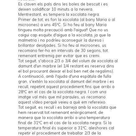
Es claven els pals dins les boles de bescuit i es
deixen solidificar 10 minuts a la nevera.
Mentrestant, es tempera la xocolata negra.
Primer de tot, es fon la xocolata (al bany Maria o al
microones) a uns 45ºC. Si ho feu al bany Maria
tingueu molta precaució amb l'aigua!! Que no us
caigui cap esquitx d'aigua a la xocolata, ja que la
malmetria i no podríeu aconseguir la duresa i
brillantor desitjades. Si ho feu al microones, us
recomano fer-ho en intervals de 30 segons, tot
remenant entremig per evitar que es cremi.
Tot seguit, s'aboca 2/3 o 3/4 del volum de xocolata al
damunt d'un marbre (el 1/4 restant es reserva dins
el bol procurant deixar el bol ben net de regalims).
A continuació, amb l'ajuda d'una espàtula de fulla
gran, s'extén la xocolata al damunt del marbre i es
recull, repetint aquest procediment fins que arribi a
28ºC en el cas de la xocolata negra. I com una
imatge val més que mil paraules, us recomano
aquest
vídeo
perquè veieu a què em refereixo.
Tot seguit, es recull i es barreja amb la xocolata que
hem reservat tot remenant enèrgicament, de
manera que la xocolata arribi a una temperatura
final de 31ºC en el cas de la xocolata negra. Si la
temperatura final és superior a 31ºC, aleshores cal
repetir el procediment de treballar 2/3 de la