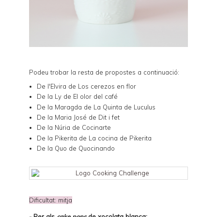
Podeu trobar la resta de propostes a continuació:
De l'Elvira de
Los cerezos en flor
De la Ly de
El olor del café
De la Maragda de
La Quinta de Luculus
De la Maria José de
Dit i fet
De la Núria de
Cocinarte
De la Pikerita de
La cocina de Pikerita
De la Quo de
Quocinando
Dificultat: mitja
-
Per als
cake pops
de xocolata blanca
: