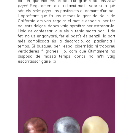
dit i fet, que ella ens proposa un gran repte, els
cake
pops
!! Segurament a dia d'avui molts sabreu ja què
són els
cake pops
, uns pastissets al damunt d'un pal.
I aprofitant que fa uns mesos la gent de
Nous de
California
em van regalar el motlle especial per fer
aquests dolços, doncs vaig aprofitar per estrenar-lo.
Haig de confessar, que els hi tenia molta por... i de
fet, no us enganyaré, fer el pastís és senzill, la part
més complicada és la decoració, cal paciència i
temps. Si busqueu per l'espai cibernètic hi trobareu
verdaderes filigranes!! Jo, com que últimament no
disposo de massa temps, doncs no m'hi vaig
escarrassar gaire. :p