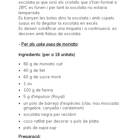
xocolata ja que sinó els cristalls que s'han format a
28ºC es fonen i per tant la xocolata no estaria
temperada.
Es banyen les boles dins la xocolata i amb copets
suaus es fa degotar la xocolata en excés.
Es deixen solidificar una miqueta i a continuació, es
decoren amb fideus de xocolata.
-
Per als
cake pops
de moniato
:
Ingredients: (per a 18 unitats)
80 g de moniato cuit
40 g de llet
60 g de sucre morè
1 ou
100 g de farina
5 g d'impulsor (Royal)
un pols de barreja d'espècies (clau, nou moscada,
gingebre, canyella i cardamom)
xocolata negra per recobrir
coco ratllat per decorar o pols de plata
pals de xupa-xup
Preparació: