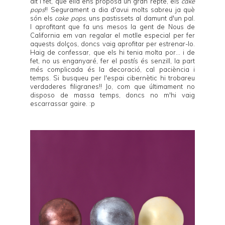
dit i fet, que ella ens proposa un gran repte, els
cake
pops
!! Segurament a dia d'avui molts sabreu ja què
són els
cake pops
, uns pastissets al damunt d'un pal.
I aprofitant que fa uns mesos la gent de
Nous de
California
em van regalar el motlle especial per fer
aquests dolços, doncs vaig aprofitar per estrenar-lo.
Haig de confessar, que els hi tenia molta por... i de
fet, no us enganyaré, fer el pastís és senzill, la part
més complicada és la decoració, cal paciència i
temps. Si busqueu per l'espai cibernètic hi trobareu
verdaderes filigranes!! Jo, com que últimament no
disposo de massa temps, doncs no m'hi vaig
escarrassar gaire. :p