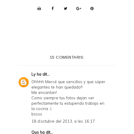
P
r
i
n
t
e
15 COMENTARIS:
r
F
Ly
ha dit...
r
Ohhhh Mercé que sencillos y que súper
elegantes te han quedado!!
i
Me encantan!
e
Como siempre tus fotos dejan ver
perfectamente tu estupendo trabajo en
n
la cocina :)
bssss
d
18 d’octubre del 2013, a les 16:17
l
Quo
ha dit...
y