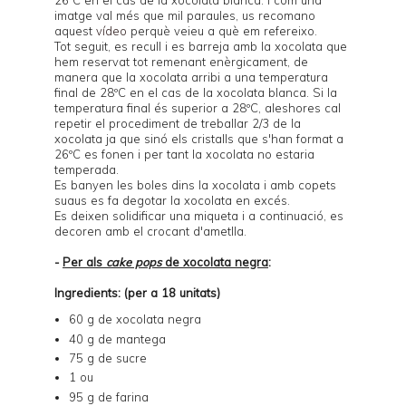
26ºC en el cas de la xocolata blanca. I com una
imatge val més que mil paraules, us recomano
aquest
vídeo
perquè veieu a què em refereixo.
Tot seguit, es recull i es barreja amb la xocolata que
hem reservat tot remenant enèrgicament, de
manera que la xocolata arribi a una temperatura
final de 28ºC en el cas de la xocolata blanca. Si la
temperatura final és superior a 28ºC, aleshores cal
repetir el procediment de treballar 2/3 de la
xocolata ja que sinó els cristalls que s'han format a
26ºC es fonen i per tant la xocolata no estaria
temperada.
Es banyen les boles dins la xocolata i amb copets
suaus es fa degotar la xocolata en excés.
Es deixen solidificar una miqueta i a continuació, es
decoren amb el crocant d'ametlla.
-
Per als
cake pops
de xocolata negra
:
Ingredients: (per a 18 unitats)
60 g de xocolata negra
40 g de mantega
75 g de sucre
1 ou
95 g de farina