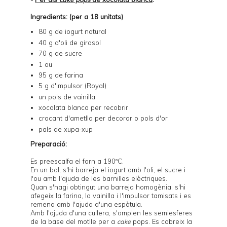
Ingredients: (per a 18 unitats)
80 g de iogurt natural
40 g d'oli de girasol
70 g de sucre
1 ou
95 g de farina
5 g d'impulsor (Royal)
un pols de vainilla
xocolata blanca per recobrir
crocant d'ametlla per decorar o pols d'or
pals de xupa-xup
Preparació:
Es preescalfa el forn a 190ºC.
En un bol, s'hi barreja el iogurt amb l'oli, el sucre i
l'ou amb l'ajuda de les barnilles elèctriques.
Quan s'hagi obtingut una barreja homogènia, s'hi
afegeix la farina, la vainilla i l'impulsor tamisats i es
remena amb l'ajuda d'una espàtula.
Amb l'ajuda d'una cullera, s'omplen les semiesferes
de la base del
motlle per a
cake
pops
. Es cobreix la