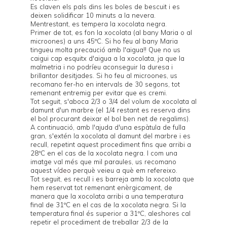
Es claven els pals dins les boles de bescuit i es
deixen solidificar 10 minuts a la nevera.
Mentrestant, es tempera la xocolata negra.
Primer de tot, es fon la xocolata (al bany Maria o al
microones) a uns 45ºC. Si ho feu al bany Maria
tingueu molta precaució amb l'aigua!! Que no us
caigui cap esquitx d'aigua a la xocolata, ja que la
malmetria i no podríeu aconseguir la duresa i
brillantor desitjades. Si ho feu al microones, us
recomano fer-ho en intervals de 30 segons, tot
remenant entremig per evitar que es cremi.
Tot seguit, s'aboca 2/3 o 3/4 del volum de xocolata al
damunt d'un marbre (el 1/4 restant es reserva dins
el bol procurant deixar el bol ben net de regalims).
A continuació, amb l'ajuda d'una espàtula de fulla
gran, s'extén la xocolata al damunt del marbre i es
recull, repetint aquest procediment fins que arribi a
28ºC en el cas de la xocolata negra. I com una
imatge val més que mil paraules, us recomano
aquest
vídeo
perquè veieu a què em refereixo.
Tot seguit, es recull i es barreja amb la xocolata que
hem reservat tot remenant enèrgicament, de
manera que la xocolata arribi a una temperatura
final de 31ºC en el cas de la xocolata negra. Si la
temperatura final és superior a 31ºC, aleshores cal
repetir el procediment de treballar 2/3 de la