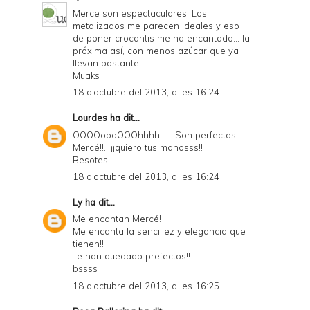
Merce son espectaculares. Los
a
metalizados me parecen ideales y eso
de poner crocantis me ha encantado... la
n
próxima así, con menos azúcar que ya
d
llevan bastante...
Muaks
P
18 d’octubre del 2013, a les 16:24
D
Lourdes
ha dit...
F
OOOOoooOOOhhhh!!.. ¡¡Son perfectos
Mercé!!.. ¡¡quiero tus manosss!!
Besotes.
18 d’octubre del 2013, a les 16:24
Ly
ha dit...
Me encantan Mercé!
Me encanta la sencillez y elegancia que
tienen!!
Te han quedado prefectos!!
bssss
18 d’octubre del 2013, a les 16:25