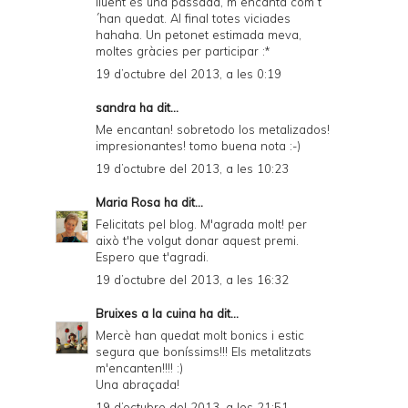
lluent és una passada, m´encanta com t
´han quedat. Al final totes viciades
hahaha. Un petonet estimada meva,
moltes gràcies per participar :*
19 d’octubre del 2013, a les 0:19
sandra
ha dit...
Me encantan! sobretodo los metalizados!
impresionantes! tomo buena nota :-)
19 d’octubre del 2013, a les 10:23
Maria Rosa
ha dit...
Felicitats pel blog. M'agrada molt! per
això t'he volgut donar
aquest premi
.
Espero que t'agradi.
19 d’octubre del 2013, a les 16:32
Bruixes a la cuina
ha dit...
Mercè han quedat molt bonics i estic
segura que boníssims!!! Els metalitzats
m'encanten!!!! :)
Una abraçada!
19 d’octubre del 2013, a les 21:51