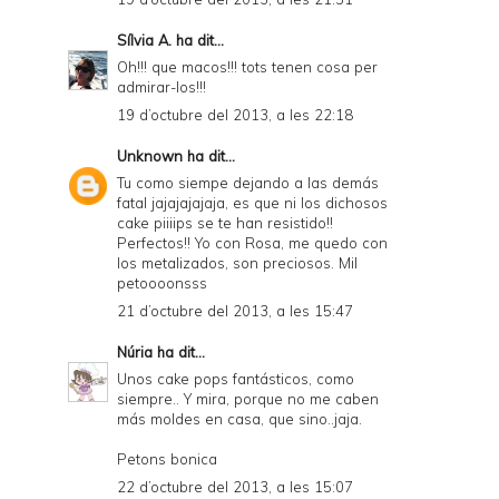
Sílvia A.
ha dit...
Oh!!! que macos!!! tots tenen cosa per
admirar-los!!!
19 d’octubre del 2013, a les 22:18
Unknown
ha dit...
Tu como siempe dejando a las demás
fatal jajajajajaja, es que ni los dichosos
cake piiiips se te han resistido!!
Perfectos!! Yo con Rosa, me quedo con
los metalizados, son preciosos. Mil
petoooonsss
21 d’octubre del 2013, a les 15:47
Núria
ha dit...
Unos cake pops fantásticos, como
siempre.. Y mira, porque no me caben
más moldes en casa, que sino..jaja.
Petons bonica
22 d’octubre del 2013, a les 15:07