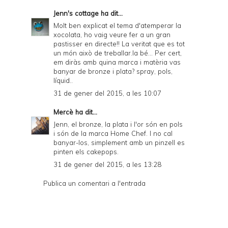
Jenn's cottage
ha dit...
Molt ben explicat el tema d'atemperar la
xocolata, ho vaig veure fer a un gran
pastisser en directe!! La veritat que es tot
un món això de treballar.la bé... Per cert,
em diràs amb quina marca i matèria vas
banyar de bronze i plata? spray, pols,
líquid..
31 de gener del 2015, a les 10:07
Mercè
ha dit...
Jenn, el bronze, la plata i l'or són en pols
i són de la marca Home Chef. I no cal
banyar-los, simplement amb un pinzell es
pinten els cakepops.
31 de gener del 2015, a les 13:28
Publica un comentari a l'entrada