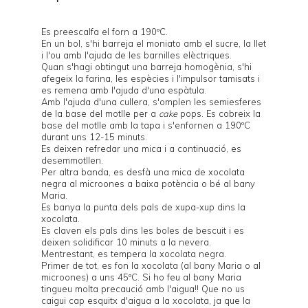
Es preescalfa el forn a 190ºC.
En un bol, s'hi barreja el moniato amb el sucre, la llet
i l'ou amb l'ajuda de les barnilles elèctriques.
Quan s'hagi obtingut una barreja homogènia, s'hi
afegeix la farina, les espècies i l'impulsor tamisats i
es remena amb l'ajuda d'una espàtula.
Amb l'ajuda d'una cullera, s'omplen les semiesferes
de la base del
motlle per a
cake
pops
. Es cobreix la
base del motlle amb la tapa i s'enfornen a 190ºC
durant uns 12-15 minuts.
Es deixen refredar una mica i a continuació, es
desemmotllen.
Per altra banda, es desfà una mica de xocolata
negra al microones a baixa potència o bé al bany
Maria.
Es banya la punta dels pals de xupa-xup dins la
xocolata.
Es claven els pals dins les boles de bescuit i es
deixen solidificar 10 minuts a la nevera.
Mentrestant, es tempera la xocolata negra.
Primer de tot, es fon la xocolata (al bany Maria o al
microones) a uns 45ºC. Si ho feu al bany Maria
tingueu molta precaució amb l'aigua!! Que no us
caigui cap esquitx d'aigua a la xocolata, ja que la