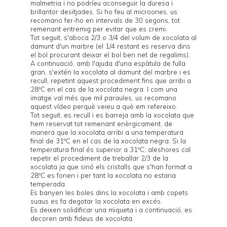
malmetria i no podríeu aconseguir la duresa i
brillantor desitjades. Si ho feu al microones, us
recomano fer-ho en intervals de 30 segons, tot
remenant entremig per evitar que es cremi.
Tot seguit, s'aboca 2/3 o 3/4 del volum de xocolata al
damunt d'un marbre (el 1/4 restant es reserva dins
el bol procurant deixar el bol ben net de regalims).
A continuació, amb l'ajuda d'una espàtula de fulla
gran, s'extén la xocolata al damunt del marbre i es
recull, repetint aquest procediment fins que arribi a
28ºC en el cas de la xocolata negra. I com una
imatge val més que mil paraules, us recomano
aquest
vídeo
perquè veieu a què em refereixo.
Tot seguit, es recull i es barreja amb la xocolata que
hem reservat tot remenant enèrgicament, de
manera que la xocolata arribi a una temperatura
final de 31ºC en el cas de la xocolata negra. Si la
temperatura final és superior a 31ºC, aleshores cal
repetir el procediment de treballar 2/3 de la
xocolata ja que sinó els cristalls que s'han format a
28ºC es fonen i per tant la xocolata no estaria
temperada.
Es banyen les boles dins la xocolata i amb copets
suaus es fa degotar la xocolata en excés.
Es deixen solidificar una miqueta i a continuació, es
decoren amb fideus de xocolata.