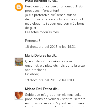
Rosa Ballerina
ha dit...
Però qué bonics que t'han quedat!!! Son
preciosos m'encanten!!
Jo els prefereixo així sense massa
decoració ni recarregats, els trobo molt
més elegants i segur que son més bons
de gust.
Les fotos maquíssimes!
Petonets!!
18 d’octubre del 2013, a les 19:31
Maria Dolores
ha dit...
Que col·lecció de cakes pops m'han
encantat, els platejats i els de to bronze
són preciosos.
Un abraç
19 d’octubre del 2013, a les 0:03
MªJose-Dit i Fet
ha dit...
Sabia que m´agradarien els teus cake-
pops abans de venir a visitar-te, sempre
em passa el mateix. Aquest recobriment