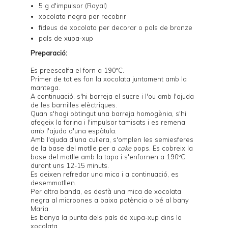
5 g d'impulsor (Royal)
xocolata negra per recobrir
fideus de xocolata per decorar o pols de bronze
pals de xupa-xup
Preparació:
Es preescalfa el forn a 190ºC.
Primer de tot es fon la xocolata juntament amb la
mantega.
A continuació, s'hi barreja el sucre i l'ou amb l'ajuda
de les barnilles elèctriques.
Quan s'hagi obtingut una barreja homogènia, s'hi
afegeix la farina i l'impulsor tamisats i es remena
amb l'ajuda d'una espàtula.
Amb l'ajuda d'una cullera, s'omplen les semiesferes
de la base del
motlle per a
cake
pops
. Es cobreix la
base del motlle amb la tapa i s'enfornen a 190ºC
durant uns 12-15 minuts.
Es deixen refredar una mica i a continuació, es
desemmotllen.
Per altra banda, es desfà una mica de xocolata
negra al microones a baixa potència o bé al bany
Maria.
Es banya la punta dels pals de xupa-xup dins la
xocolata.