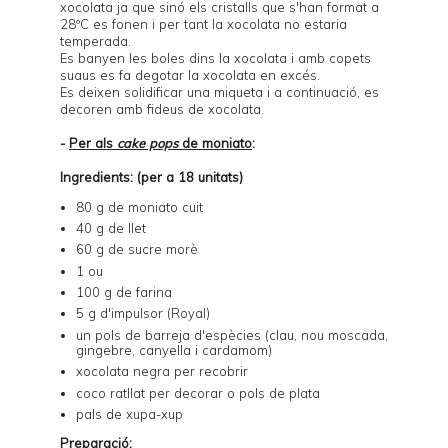
xocolata ja que sinó els cristalls que s'han format a
28ºC es fonen i per tant la xocolata no estaria
temperada.
Es banyen les boles dins la xocolata i amb copets
suaus es fa degotar la xocolata en excés.
Es deixen solidificar una miqueta i a continuació, es
decoren amb fideus de xocolata.
-
Per als
cake pops
de moniato
:
Ingredients: (per a 18 unitats)
80 g de moniato cuit
40 g de llet
60 g de sucre morè
1 ou
100 g de farina
5 g d'impulsor (Royal)
un pols de barreja d'espècies (clau, nou moscada,
gingebre, canyella i cardamom)
xocolata negra per recobrir
coco ratllat per decorar o pols de plata
pals de xupa-xup
Preparació: