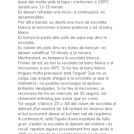
base del motlle amb la tapa i s'enfornen a 190ºC
durant uns 12-15 minuts.
Es deixen refredar una mica i a continuació, es
desemmotllen.
Per altra banda, es desfà una mica de xocolata
blanca al microones a baixa potència o bé al bany
Maria.
Es banya la punta dels pals de xupa-xup dins la
xocolata.
Es claven els pals dins les boles de bescuit i es
deixen solidificar 10 minuts a la nevera.
Mentrestant, es tempera la xocolata blanca.
Primer de tot, es fon la xocolata (al bany Maria o al
microones) a uns 45ºC. Si ho feu al bany Maria
tingueu molta precaució amb l'aigua!! Que no us
caigui cap esquitx d'aigua a la xocolata, ja que la
malmetria i no podríeu aconseguir la duresa i
brillantor desitjades. Si ho feu al microones, us
recomano fer-ho en intervals de 30 segons, tot
remenant entremig per evitar que es cremi.
Tot seguit, s'aboca 2/3 o 3/4 del volum de xocolata al
damunt d'un marbre (el 1/4 restant es reserva dins
el bol procurant deixar el bol ben net de regalims).
A continuació, amb l'ajuda d'una espàtula de fulla
gran, s'extén la xocolata al damunt del marbre i es
recull, repetint aquest procediment fins que arribi a