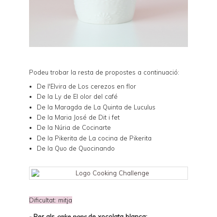
Podeu trobar la resta de propostes a continuació:
De l'Elvira de
Los cerezos en flor
De la Ly de
El olor del café
De la Maragda de
La Quinta de Luculus
De la Maria José de
Dit i fet
De la Núria de
Cocinarte
De la Pikerita de
La cocina de Pikerita
De la Quo de
Quocinando
Dificultat: mitja
-
Per als
cake pops
de xocolata blanca
: