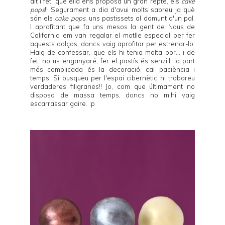
dit i fet, que ella ens proposa un gran repte, els
cake
pops
!! Segurament a dia d'avui molts sabreu ja què
són els
cake pops
, uns pastissets al damunt d'un pal.
I aprofitant que fa uns mesos la gent de
Nous de
California
em van regalar el motlle especial per fer
aquests dolços, doncs vaig aprofitar per estrenar-lo.
Haig de confessar, que els hi tenia molta por... i de
fet, no us enganyaré, fer el pastís és senzill, la part
més complicada és la decoració, cal paciència i
temps. Si busqueu per l'espai cibernètic hi trobareu
verdaderes filigranes!! Jo, com que últimament no
disposo de massa temps, doncs no m'hi vaig
escarrassar gaire. :p