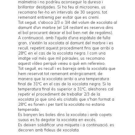
malmetria i no podríeu aconseguir la duresa i
brillantor desitjades. Si ho feu al microones, us
recomano fer-ho en intervals de 30 segons, tot
remenant entremig per evitar que es cremi.
Tot seguit, s'aboca 2/3 o 3/4 del volum de xocolata al
damunt d'un marbre (el 1/4 restant es reserva dins
el bol procurant deixar el bol ben net de regalims).
A continuació, amb l'ajuda d'una espàtula de fulla
gran, s'extén la xocolata al damunt del marbre i es
recull, repetint aquest procediment fins que arribi a
28ºC en el cas de la xocolata negra. I com una
imatge val més que mil paraules, us recomano
aquest
vídeo
perquè veieu a què em refereixo.
Tot seguit, es recull i es barreja amb la xocolata que
hem reservat tot remenant enèrgicament, de
manera que la xocolata arribi a una temperatura
final de 31ºC en el cas de la xocolata negra. Si la
temperatura final és superior a 31ºC, aleshores cal
repetir el procediment de treballar 2/3 de la
xocolata ja que sinó els cristalls que s'han format a
28ºC es fonen i per tant la xocolata no estaria
temperada.
Es banyen les boles dins la xocolata i amb copets
suaus es fa degotar la xocolata en excés.
Es deixen solidificar una miqueta i a continuació, es
decoren amb fideus de xocolata.