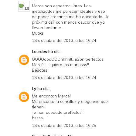
Merce son espectaculares. Los
a
metalizados me parecen ideales y eso
de poner crocantis me ha encantado... la
n
próxima así, con menos azúcar que ya
d
llevan bastante...
Muaks
P
18 d’octubre del 2013, a les 16:24
D
Lourdes
ha dit...
F
OOOOoooOOOhhhh!!.. ¡¡Son perfectos
Mercé!!.. ¡¡quiero tus manosss!!
Besotes.
18 d’octubre del 2013, a les 16:24
Ly
ha dit...
Me encantan Mercé!
Me encanta la sencillez y elegancia que
tienen!!
Te han quedado prefectos!!
bssss
18 d’octubre del 2013, a les 16:25