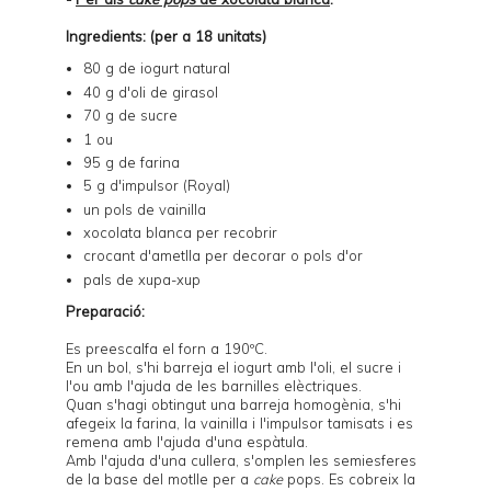
Ingredients: (per a 18 unitats)
80 g de iogurt natural
40 g d'oli de girasol
70 g de sucre
1 ou
95 g de farina
5 g d'impulsor (Royal)
un pols de vainilla
xocolata blanca per recobrir
crocant d'ametlla per decorar o pols d'or
pals de xupa-xup
Preparació:
Es preescalfa el forn a 190ºC.
En un bol, s'hi barreja el iogurt amb l'oli, el sucre i
l'ou amb l'ajuda de les barnilles elèctriques.
Quan s'hagi obtingut una barreja homogènia, s'hi
afegeix la farina, la vainilla i l'impulsor tamisats i es
remena amb l'ajuda d'una espàtula.
Amb l'ajuda d'una cullera, s'omplen les semiesferes
de la base del
motlle per a
cake
pops
. Es cobreix la