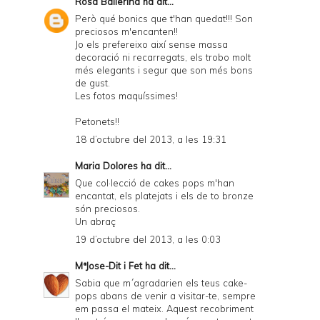
Rosa Ballerina
ha dit...
Però qué bonics que t'han quedat!!! Son
preciosos m'encanten!!
Jo els prefereixo així sense massa
decoració ni recarregats, els trobo molt
més elegants i segur que son més bons
de gust.
Les fotos maquíssimes!
Petonets!!
18 d’octubre del 2013, a les 19:31
Maria Dolores
ha dit...
Que col·lecció de cakes pops m'han
encantat, els platejats i els de to bronze
són preciosos.
Un abraç
19 d’octubre del 2013, a les 0:03
MªJose-Dit i Fet
ha dit...
Sabia que m´agradarien els teus cake-
pops abans de venir a visitar-te, sempre
em passa el mateix. Aquest recobriment