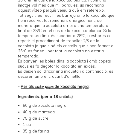
26ºC en el cas de la xocolata blanca. I com una
imatge val més que mil paraules, us recomano
aquest
vídeo
perquè veieu a què em refereixo.
Tot seguit, es recull i es barreja amb la xocolata que
hem reservat tot remenant enèrgicament, de
manera que la xocolata arribi a una temperatura
final de 28ºC en el cas de la xocolata blanca. Si la
temperatura final és superior a 28ºC, aleshores cal
repetir el procediment de treballar 2/3 de la
xocolata ja que sinó els cristalls que s'han format a
26ºC es fonen i per tant la xocolata no estaria
temperada.
Es banyen les boles dins la xocolata i amb copets
suaus es fa degotar la xocolata en excés.
Es deixen solidificar una miqueta i a continuació, es
decoren amb el crocant d'ametlla.
-
Per als
cake pops
de xocolata negra
:
Ingredients: (per a 18 unitats)
60 g de xocolata negra
40 g de mantega
75 g de sucre
1 ou
95 g de farina