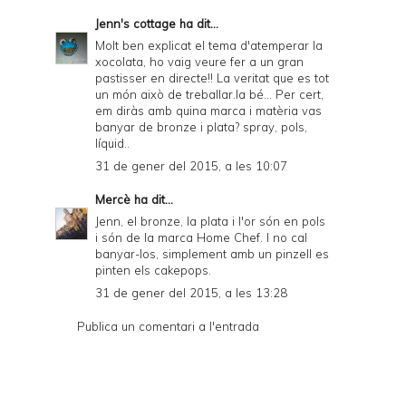
Jenn's cottage
ha dit...
Molt ben explicat el tema d'atemperar la
xocolata, ho vaig veure fer a un gran
pastisser en directe!! La veritat que es tot
un món això de treballar.la bé... Per cert,
em diràs amb quina marca i matèria vas
banyar de bronze i plata? spray, pols,
líquid..
31 de gener del 2015, a les 10:07
Mercè
ha dit...
Jenn, el bronze, la plata i l'or són en pols
i són de la marca Home Chef. I no cal
banyar-los, simplement amb un pinzell es
pinten els cakepops.
31 de gener del 2015, a les 13:28
Publica un comentari a l'entrada