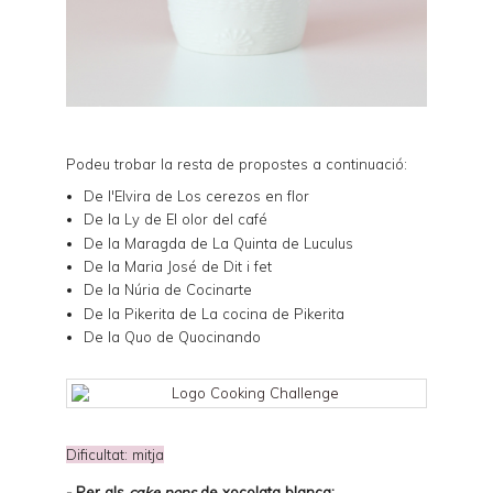
Podeu trobar la resta de propostes a continuació:
De l'Elvira de
Los cerezos en flor
De la Ly de
El olor del café
De la Maragda de
La Quinta de Luculus
De la Maria José de
Dit i fet
De la Núria de
Cocinarte
De la Pikerita de
La cocina de Pikerita
De la Quo de
Quocinando
Dificultat: mitja
-
Per als
cake pops
de xocolata blanca
: