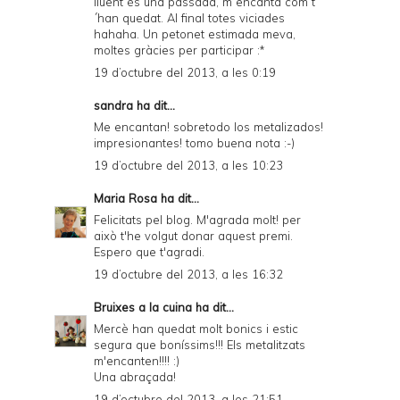
lluent és una passada, m´encanta com t
´han quedat. Al final totes viciades
hahaha. Un petonet estimada meva,
moltes gràcies per participar :*
19 d’octubre del 2013, a les 0:19
sandra
ha dit...
Me encantan! sobretodo los metalizados!
impresionantes! tomo buena nota :-)
19 d’octubre del 2013, a les 10:23
Maria Rosa
ha dit...
Felicitats pel blog. M'agrada molt! per
això t'he volgut donar
aquest premi
.
Espero que t'agradi.
19 d’octubre del 2013, a les 16:32
Bruixes a la cuina
ha dit...
Mercè han quedat molt bonics i estic
segura que boníssims!!! Els metalitzats
m'encanten!!!! :)
Una abraçada!
19 d’octubre del 2013, a les 21:51