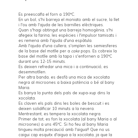
Es preescalfa el forn a 190ºC.
En un bol, s'hi barreja el moniato amb el sucre, la llet
i l'ou amb l'ajuda de les barnilles elèctriques.
Quan s'hagi obtingut una barreja homogènia, s'hi
afegeix la farina, les espècies i l'impulsor tamisats i
es remena amb l'ajuda d'una espàtula.
Amb l'ajuda d'una cullera, s'omplen les semiesferes
de la base del
motlle per a
cake
pops
. Es cobreix la
base del motlle amb la tapa i s'enfornen a 190ºC
durant uns 12-15 minuts.
Es deixen refredar una mica i a continuació, es
desemmotllen.
Per altra banda, es desfà una mica de xocolata
negra al microones a baixa potència o bé al bany
Maria.
Es banya la punta dels pals de xupa-xup dins la
xocolata.
Es claven els pals dins les boles de bescuit i es
deixen solidificar 10 minuts a la nevera.
Mentrestant, es tempera la xocolata negra.
Primer de tot, es fon la xocolata (al bany Maria o al
microones) a uns 45ºC. Si ho feu al bany Maria
tingueu molta precaució amb l'aigua!! Que no us
caigui cap esquitx d'aigua a la xocolata, ja que la