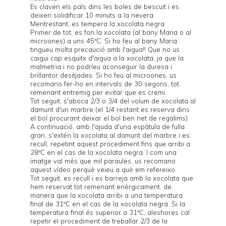
Es claven els pals dins les boles de bescuit i es
deixen solidificar 10 minuts a la nevera.
Mentrestant, es tempera la xocolata negra.
Primer de tot, es fon la xocolata (al bany Maria o al
microones) a uns 45ºC. Si ho feu al bany Maria
tingueu molta precaució amb l'aigua!! Que no us
caigui cap esquitx d'aigua a la xocolata, ja que la
malmetria i no podríeu aconseguir la duresa i
brillantor desitjades. Si ho feu al microones, us
recomano fer-ho en intervals de 30 segons, tot
remenant entremig per evitar que es cremi.
Tot seguit, s'aboca 2/3 o 3/4 del volum de xocolata al
damunt d'un marbre (el 1/4 restant es reserva dins
el bol procurant deixar el bol ben net de regalims).
A continuació, amb l'ajuda d'una espàtula de fulla
gran, s'extén la xocolata al damunt del marbre i es
recull, repetint aquest procediment fins que arribi a
28ºC en el cas de la xocolata negra. I com una
imatge val més que mil paraules, us recomano
aquest
vídeo
perquè veieu a què em refereixo.
Tot seguit, es recull i es barreja amb la xocolata que
hem reservat tot remenant enèrgicament, de
manera que la xocolata arribi a una temperatura
final de 31ºC en el cas de la xocolata negra. Si la
temperatura final és superior a 31ºC, aleshores cal
repetir el procediment de treballar 2/3 de la