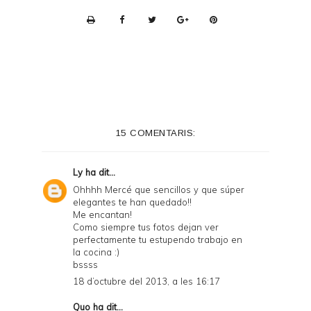
P
r
i
n
t
e
15 COMENTARIS:
r
F
Ly
ha dit...
r
Ohhhh Mercé que sencillos y que súper
elegantes te han quedado!!
i
Me encantan!
e
Como siempre tus fotos dejan ver
perfectamente tu estupendo trabajo en
n
la cocina :)
bssss
d
18 d’octubre del 2013, a les 16:17
l
Quo
ha dit...
y