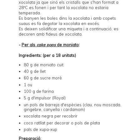
xocolata ja que sinó els cristalls que s'han format a
28ºC es fonen i per tant la xocolata no estaria
temperada.
Es banyen les boles dins la xocolata i amb copets
suaus es fa degotar la xocolata en excés.
Es deixen solidificar una miqueta i a continuació, es
decoren amb fideus de xocolata.
-
Per als
cake pops
de moniato
:
Ingredients: (per a 18 unitats)
80 g de moniato cuit
40 g de llet
60 g de sucre morè
1 ou
100 g de farina
5 g d'impulsor (Royal)
un pols de barreja d'espècies (clau, nou moscada,
gingebre, canyella i cardamom)
xocolata negra per recobrir
coco ratllat per decorar o pols de plata
pals de xupa-xup
Preparació: