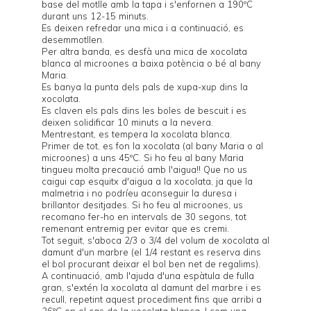
base del motlle amb la tapa i s'enfornen a 190ºC
durant uns 12-15 minuts.
Es deixen refredar una mica i a continuació, es
desemmotllen.
Per altra banda, es desfà una mica de xocolata
blanca al microones a baixa potència o bé al bany
Maria.
Es banya la punta dels pals de xupa-xup dins la
xocolata.
Es claven els pals dins les boles de bescuit i es
deixen solidificar 10 minuts a la nevera.
Mentrestant, es tempera la xocolata blanca.
Primer de tot, es fon la xocolata (al bany Maria o al
microones) a uns 45ºC. Si ho feu al bany Maria
tingueu molta precaució amb l'aigua!! Que no us
caigui cap esquitx d'aigua a la xocolata, ja que la
malmetria i no podríeu aconseguir la duresa i
brillantor desitjades. Si ho feu al microones, us
recomano fer-ho en intervals de 30 segons, tot
remenant entremig per evitar que es cremi.
Tot seguit, s'aboca 2/3 o 3/4 del volum de xocolata al
damunt d'un marbre (el 1/4 restant es reserva dins
el bol procurant deixar el bol ben net de regalims).
A continuació, amb l'ajuda d'una espàtula de fulla
gran, s'extén la xocolata al damunt del marbre i es
recull, repetint aquest procediment fins que arribi a