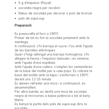
5 g d'impulsor (Royal)
xocolata negra per recobrir
fideus de xocolata per decorar o pols de bronze
pals de xupa-xup
Preparació:
Es preescalfa el forn a 190ºC.
Primer de tot es fon la xocolata juntament amb la
mantega.
A continuació, s'hi barreja el sucre i l'ou amb l'ajuda
de les barnilles elèctriques.
Quan s'hagi obtingut una barreja homogènia, s'hi
afegeix la farina i l'impulsor tamisats i es remena
amb l'ajuda d'una espàtula.
Amb l'ajuda d'una cullera, s'omplen les semiesferes
de la base del
motlle per a
cake
pops
. Es cobreix la
base del motlle amb la tapa i s'enfornen a 190ºC
durant uns 12-15 minuts.
Es deixen refredar una mica i a continuació, es
desemmotllen.
Per altra banda, es desfà una mica de xocolata
negra al microones a baixa potència o bé al bany
Maria.
Es banya la punta dels pals de xupa-xup dins la
xocolata.