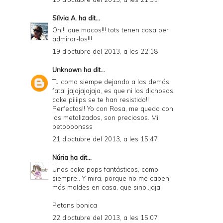
Sílvia A.
ha dit...
Oh!!! que macos!!! tots tenen cosa per
admirar-los!!!
19 d’octubre del 2013, a les 22:18
Unknown
ha dit...
Tu como siempe dejando a las demás
fatal jajajajajaja, es que ni los dichosos
cake piiiips se te han resistido!!
Perfectos!! Yo con Rosa, me quedo con
los metalizados, son preciosos. Mil
petoooonsss
21 d’octubre del 2013, a les 15:47
Núria
ha dit...
Unos cake pops fantásticos, como
siempre.. Y mira, porque no me caben
más moldes en casa, que sino..jaja.
Petons bonica
22 d’octubre del 2013, a les 15:07