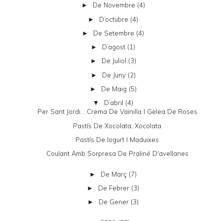
De Novembre
(4)
►
D’octubre
(4)
►
De Setembre
(4)
►
D’agost
(1)
►
De Juliol
(3)
►
De Juny
(2)
►
De Maig
(5)
►
D’abril
(4)
▼
Per Sant Jordi... Crema De Vainilla I Gelea De Roses
Pastís De Xocolata, Xocolata
Pastís De Iogurt I Maduixes
Coulant Amb Sorpresa De Praliné D'avellanes
De Març
(7)
►
De Febrer
(3)
►
De Gener
(3)
►