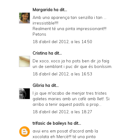
Margarida
ha dit...
Amb una aparença tan senzilla i tan ...
irressistible!!!!
Realment té una pinta impressionant!!!
Petons
18 d’abril del 2012, a les 14:50
Cristina
ha dit...
De xoco, xoco ja ho pots ben dir..jo faig
un de semblant i puc dir que és boníssim.
18 d’abril del 2012, a les 16:53
Glòria
ha dit...
I jo que m'acabo de menjar tres tristes
galetes maries amb un cafè amb llet!. Si
arribo a tenir aquest pastís a prop...
18 d’abril del 2012, a les 18:27
trifasic de baileys
ha dit...
avui ens em posat d'acord amb la
xocolata eh Mercè!!! té una pinta