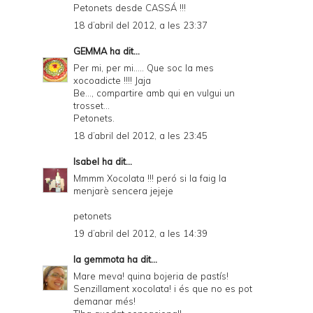
Petonets desde CASSÁ !!!
18 d’abril del 2012, a les 23:37
GEMMA
ha dit...
Per mi, per mi..... Que soc la mes
xocoadicte !!!! Jaja
Be..., compartire amb qui en vulgui un
trosset...
Petonets.
18 d’abril del 2012, a les 23:45
Isabel
ha dit...
Mmmm Xocolata !!! peró si la faig la
menjarè sencera jejeje
petonets
19 d’abril del 2012, a les 14:39
la gemmota
ha dit...
Mare meva! quina bojeria de pastís!
Senzillament xocolata! i és que no es pot
demanar més!