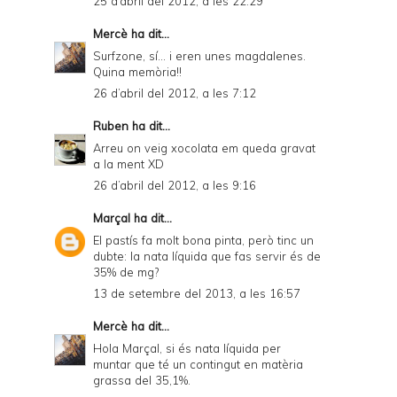
25 d’abril del 2012, a les 22:29
Mercè
ha dit...
Surfzone, sí... i eren unes magdalenes.
Quina memòria!!
26 d’abril del 2012, a les 7:12
Ruben
ha dit...
Arreu on veig xocolata em queda gravat
a la ment XD
26 d’abril del 2012, a les 9:16
Marçal
ha dit...
El pastís fa molt bona pinta, però tinc un
dubte: la nata líquida que fas servir és de
35% de mg?
13 de setembre del 2013, a les 16:57
Mercè
ha dit...
Hola Marçal, si és nata líquida per
muntar que té un contingut en matèria
grassa del 35,1%.