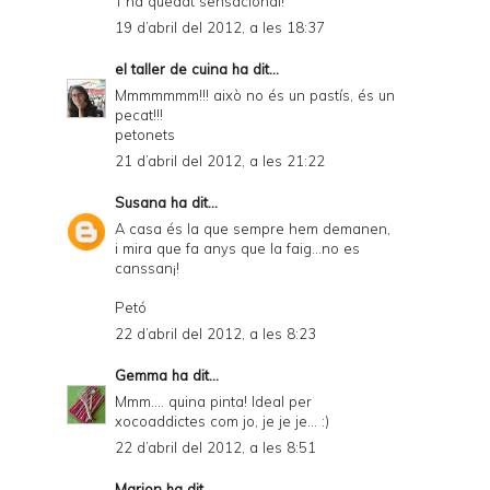
T'ha quedat sensacional!
19 d’abril del 2012, a les 18:37
el taller de cuina
ha dit...
Mmmmmmm!!! això no és un pastís, és un
pecat!!!
petonets
21 d’abril del 2012, a les 21:22
Susana
ha dit...
A casa és la que sempre hem demanen,
i mira que fa anys que la faig...no es
canssan¡!
Petó
22 d’abril del 2012, a les 8:23
Gemma
ha dit...
Mmm.... quina pinta! Ideal per
xocoaddictes com jo, je je je... :)
22 d’abril del 2012, a les 8:51
Marion
ha dit...