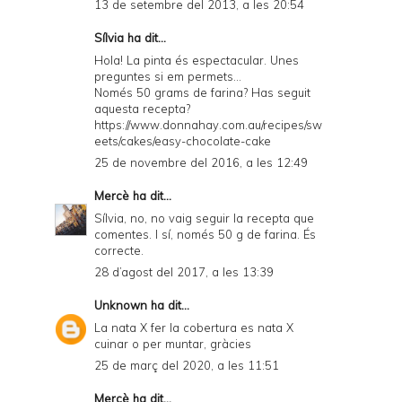
13 de setembre del 2013, a les 20:54
Sílvia
ha dit...
Hola! La pinta és espectacular. Unes
preguntes si em permets...
Només 50 grams de farina? Has seguit
aquesta recepta?
https://www.donnahay.com.au/recipes/sw
eets/cakes/easy-chocolate-cake
25 de novembre del 2016, a les 12:49
Mercè
ha dit...
Sílvia, no, no vaig seguir la recepta que
comentes. I sí, només 50 g de farina. És
correcte.
28 d’agost del 2017, a les 13:39
Unknown
ha dit...
La nata X fer la cobertura es nata X
cuinar o per muntar, gràcies
25 de març del 2020, a les 11:51
Mercè
ha dit...