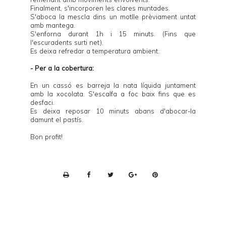
Finalment, s'incorporen les clares muntades.
S'aboca la mescla dins un motlle prèviament untat
amb mantega.
S'enforna durant 1h i 15 minuts. (Fins que
l'escuradents surti net).
Es deixa refredar a temperatura ambient.
- Per a la cobertura:
En un cassó es barreja la nata líquida juntament
amb la xocolata. S'escalfa a foc baix fins que es
desfaci.
Es deixa reposar 10 minuts abans d'abocar-la
damunt el pastís.
Bon profit!
P
r
i
n