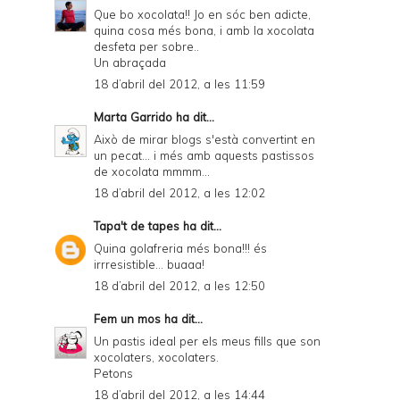
Que bo xocolata!! Jo en sóc ben adicte,
quina cosa més bona, i amb la xocolata
desfeta per sobre..
Un abraçada
18 d’abril del 2012, a les 11:59
Marta Garrido
ha dit...
Això de mirar blogs s'està convertint en
un pecat... i més amb aquests pastissos
de xocolata mmmm...
18 d’abril del 2012, a les 12:02
Tapa't de tapes
ha dit...
Quina golafreria més bona!!! és
irrresistible... buaaa!
18 d’abril del 2012, a les 12:50
Fem un mos
ha dit...
Un pastis ideal per els meus fills que son
xocolaters, xocolaters.
Petons
18 d’abril del 2012, a les 14:44