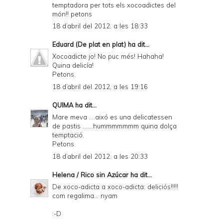
temptadora per tots els xocoadictes del
món!! petons
18 d’abril del 2012, a les 18:33
Eduard (De plat en plat)
ha dit...
Xocoadicte jo! No puc més! Hahaha!
Quina delicía!
Petons.
18 d’abril del 2012, a les 19:16
QUIMA
ha dit...
Mare meva ....aixó es una delicatessen
de pastis .......hummmmmmm quina dolça
temptació.
Petons
18 d’abril del 2012, a les 20:33
Helena / Rico sin Azúcar
ha dit...
De xoco-adicta a xoco-adicta: deliciós!!!!!
com regalima... nyam
:-D