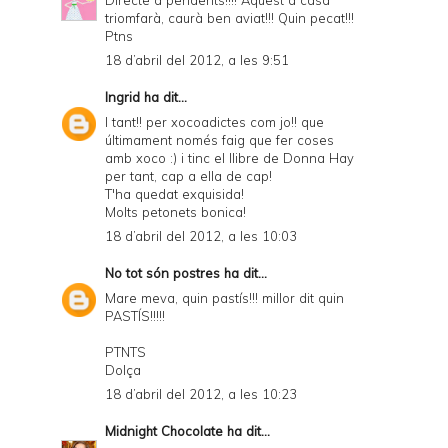
triomfarà, caurà ben aviat!!! Quin pecat!!!
Ptns
18 d’abril del 2012, a les 9:51
Ingrid
ha dit...
I tant!! per xocoadictes com jo!! que
últimament només faig que fer coses
amb xoco :) i tinc el llibre de Donna Hay
per tant, cap a ella de cap!
T'ha quedat exquisida!
Molts petonets bonica!
18 d’abril del 2012, a les 10:03
No tot són postres
ha dit...
Mare meva, quin pastís!!! millor dit quin
PASTÍS!!!!!
PTNTS
Dolça
18 d’abril del 2012, a les 10:23
Midnight Chocolate
ha dit...