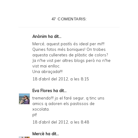
t
e
47 COMENTARIS:
r
F
Anònim ha dit...
r
Mercé, aquest pastís és ideal per mi!!!
Quines fotos més boniques! On trobes
i
aquesta culleretes de plàstic de colors?
e
Ja n'he vist per altres blogs però no n'he
vist mai enlloc.
n
Una abraçada!!!
d
18 d’abril del 2012, a les 8:15
l
Eva Flores
ha dit...
y
tremendo!!! jo el faré segur, q tinc uns
amics q adoren els pastissos de
a
xocolata.
pt!
n
18 d’abril del 2012, a les 8:48
d
Mercè
ha dit...
P