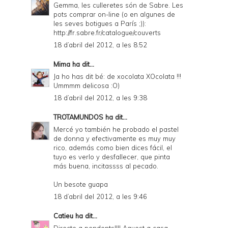
Gemma, les culleretes són de Sabre. Les
D
pots comprar on-line (o en algunes de
les seves botigues a París ;)):
F
http://fr.sabre.fr/catalogue/couverts
18 d’abril del 2012, a les 8:52
Mima
ha dit...
Ja ho has dit bé: de xocolata XOcolata !!!
Ummmm delicosa :O)
18 d’abril del 2012, a les 9:38
TROTAMUNDOS
ha dit...
Mercé yo también he probado el pastel
de donna y efectivamente es muy muy
rico, además como bien dices fácil, el
tuyo es verlo y desfallecer, que pinta
más buena, incitassss al pecado.
Un besote guapa
18 d’abril del 2012, a les 9:46
Catieu
ha dit...
Directe a pendents!!!! Aquest a casa