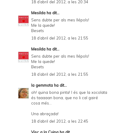
18 d’abril del 2012, a les 20:34
Mesilda
ha dit...
Sens dubte per als mes llépols!
Me la quede!
Besets
18 d’abril del 2012, a les 21:55
Mesilda
ha dit...
Sens dubte per als mes llépols!
Me la quede!
Besets
18 d’abril del 2012, a les 21:55
la gemmota
ha dit...
oh! quina bona pinta! I és que la xocolata
és taaaaan bona, que no li cal gairé
cosa més...
Una abraçada!
18 d’abril del 2012, a les 22:45
Visc a la Cuina
ha dit...