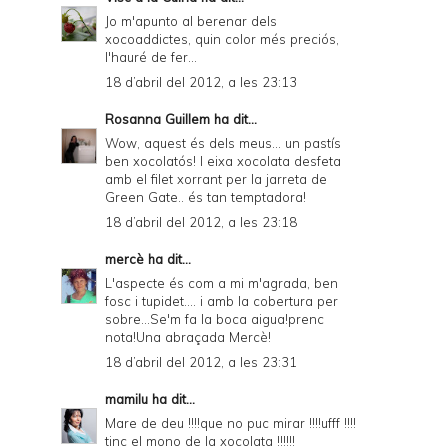
Jo m'apunto al berenar dels
xocoaddictes, quin color més preciós,
l'hauré de fer...
18 d’abril del 2012, a les 23:13
Rosanna Guillem
ha dit...
Wow, aquest és dels meus... un pastís
ben xocolatós! I eixa xocolata desfeta
amb el filet xorrant per la jarreta de
Green Gate.. és tan temptadora!
18 d’abril del 2012, a les 23:18
mercè
ha dit...
L'aspecte és com a mi m'agrada, ben
fosc i tupidet.... i amb la cobertura per
sobre...Se'm fa la boca aigua!prenc
nota!Una abraçada Mercè!
18 d’abril del 2012, a les 23:31
mamilu
ha dit...
Mare de deu !!!!que no puc mirar !!!!ufff !!!!
tinc el mono de la xocolata !!!!!!