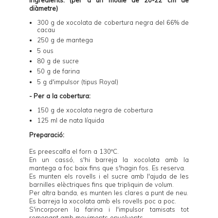
diàmetre)
300 g de xocolata de cobertura negra del 66% de
cacau
250 g de mantega
5 ous
80 g de sucre
50 g de farina
5 g d'impulsor (tipus Royal)
- Per a la cobertura:
150 g de xocolata negra de cobertura
125 ml de nata líquida
Preparació:
Es preescalfa el forn a 130ºC.
En un cassó, s'hi barreja la xocolata amb la
mantega a foc baix fins que s'hagin fos. Es reserva.
Es munten els rovells i el sucre amb l'ajuda de les
barnilles elèctriques fins que tripliquin de volum.
Per altra banda, es munten les clares a punt de neu.
Es barreja la xocolata amb els rovells poc a poc.
S'incorporen la farina i l'impulsor tamisats tot
remenant amb moviments envolvents.