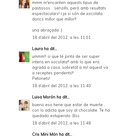
mmm m'encanten aquests tipus de
pastissos... senzills, però amb resultats
espectaculars! i ja si són de xocolata,
doncs millor que millor!!
una abraçada :)
18 d’abril del 2012, a les 11:01
Laura
ha dit...
ummm!! si que té pinta de ser super
intens en xocolata!! amb lo que ens
agrada a casa, sobretot a mi! aquest va
a receptes pendents!!
Petonets!
18 d’abril del 2012, a les 11:40
Luisa Morón
ha dit...
bueno eso tiene que estar de muerte ,
con lo adicta que soy al chocolate. Te ha
quedado estupendo. Bss
18 d’abril del 2012, a les 11:48
Cris Mini Món
ha dit...