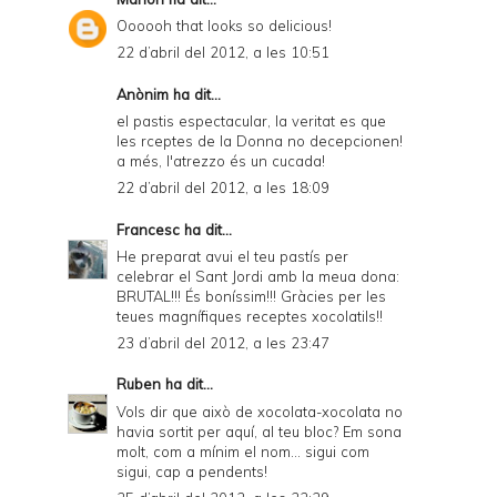
Oooooh that looks so delicious!
22 d’abril del 2012, a les 10:51
Anònim ha dit...
el pastis espectacular, la veritat es que
les rceptes de la Donna no decepcionen!
a més, l'atrezzo és un cucada!
22 d’abril del 2012, a les 18:09
Francesc
ha dit...
He preparat avui el teu pastís per
celebrar el Sant Jordi amb la meua dona:
BRUTAL!!! És boníssim!!! Gràcies per les
teues magnífiques receptes xocolatils!!
23 d’abril del 2012, a les 23:47
Ruben
ha dit...
Vols dir que això de xocolata-xocolata no
havia sortit per aquí, al teu bloc? Em sona
molt, com a mínim el nom... sigui com
sigui, cap a pendents!