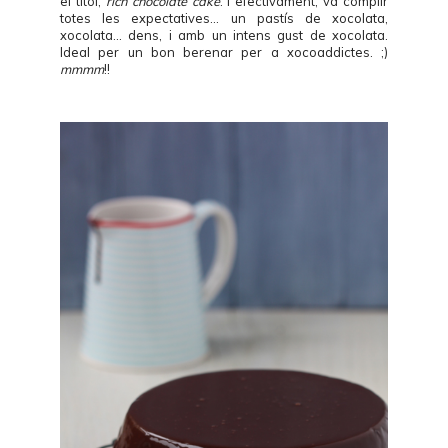
el títol,
rich chocolate cake
. I efectivament, va complir
totes les expectatives... un pastís de xocolata,
xocolata... dens, i amb un intens gust de xocolata.
Ideal per un bon berenar per a xocoaddictes. ;)
mmmm
!!