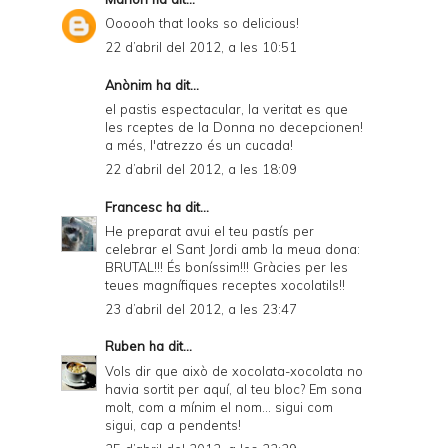
Oooooh that looks so delicious!
22 d’abril del 2012, a les 10:51
Anònim ha dit...
el pastis espectacular, la veritat es que
les rceptes de la Donna no decepcionen!
a més, l'atrezzo és un cucada!
22 d’abril del 2012, a les 18:09
Francesc
ha dit...
He preparat avui el teu pastís per
celebrar el Sant Jordi amb la meua dona:
BRUTAL!!! És boníssim!!! Gràcies per les
teues magnífiques receptes xocolatils!!
23 d’abril del 2012, a les 23:47
Ruben
ha dit...
Vols dir que això de xocolata-xocolata no
havia sortit per aquí, al teu bloc? Em sona
molt, com a mínim el nom... sigui com
sigui, cap a pendents!