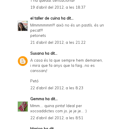
T'ha quedat sensacional!
19 d’abril del 2012, a les 18:37
el taller de cuina
ha dit...
Mmmmmmm!!! això no és un pastís, és un
pecat!!!
petonets
21 d’abril del 2012, a les 21:22
Susana
ha dit...
A casa és la que sempre hem demanen,
i mira que fa anys que la faig...no es
canssan¡!
Petó
22 d’abril del 2012, a les 8:23
Gemma
ha dit...
Mmm.... quina pinta! Ideal per
xocoaddictes com jo, je je je... :)
22 d’abril del 2012, a les 8:51
Marion
ha dit...