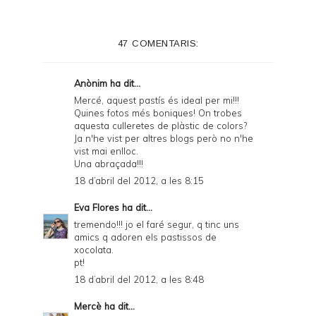
t
e
47 COMENTARIS:
r
F
Anònim ha dit...
r
Mercé, aquest pastís és ideal per mi!!!
Quines fotos més boniques! On trobes
i
aquesta culleretes de plàstic de colors?
e
Ja n'he vist per altres blogs però no n'he
vist mai enlloc.
n
Una abraçada!!!
d
18 d’abril del 2012, a les 8:15
l
Eva Flores
ha dit...
y
tremendo!!! jo el faré segur, q tinc uns
amics q adoren els pastissos de
a
xocolata.
pt!
n
18 d’abril del 2012, a les 8:48
d
Mercè
ha dit...
P