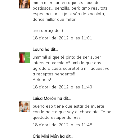
mmm m'encanten aquests tipus de
pastissos... senzills, però amb resultats
espectaculars! i ja si són de xocolata,
doncs millor que millor!!
una abraçada :)
18 d’abril del 2012, a les 11:01
Laura
ha dit...
ummm!! si que té pinta de ser super
intens en xocolata!! amb lo que ens
agrada a casa, sobretot a mi! aquest va
a receptes pendents!!
Petonets!
18 d’abril del 2012, a les 11:40
Luisa Morón
ha dit...
bueno eso tiene que estar de muerte ,
con lo adicta que soy al chocolate. Te ha
quedado estupendo. Bss
18 d’abril del 2012, a les 11:48
Cris Mini Món
ha dit...