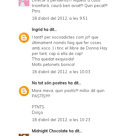
triomfarà, caurà ben aviat!!! Quin pecat!!!
Ptns
18 d’abril del 2012, a les 9:51
Ingrid
ha dit...
I tant!! per xocoadictes com jo!! que
últimament només faig que fer coses
amb xoco :) i tinc el llibre de Donna Hay
per tant, cap a ella de cap!
T'ha quedat exquisida!
Molts petonets bonica!
18 d’abril del 2012, a les 10:03
No tot són postres
ha dit...
Mare meva, quin pastís!!! millor dit quin
PASTÍS!!!!!
PTNTS
Dolça
18 d’abril del 2012, a les 10:23
Midnight Chocolate
ha dit...