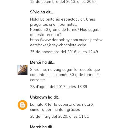
13 de setembre del 2013, a les 20:54
Sílvia
ha dit...
Hola! La pinta és espectacular. Unes
preguntes si em permets...
Només 50 grams de farina? Has seguit
aquesta recepta?
https://www.donnahay.com.au/recipes/sw
eets/cakes/easy-chocolate-cake
25 de novembre del 2016, a les 12:49
Mercè
ha dit...
Sílvia, no, no vaig seguir la recepta que
comentes. I sí, només 50 g de farina. És
correcte.
28 d’agost del 2017, a les 13:39
Unknown
ha dit...
La nata X fer la cobertura es nata X
cuinar o per muntar, gràcies
25 de març del 2020, a les 11:51
Mercè
ha dit...