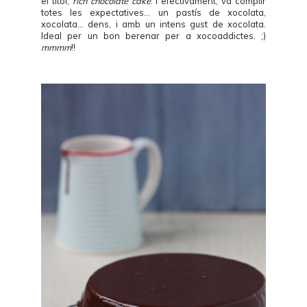
el títol,
rich chocolate cake
. I efectivament, va complir
totes les expectatives... un pastís de xocolata,
xocolata... dens, i amb un intens gust de xocolata.
Ideal per un bon berenar per a xocoaddictes. ;)
mmmm
!!