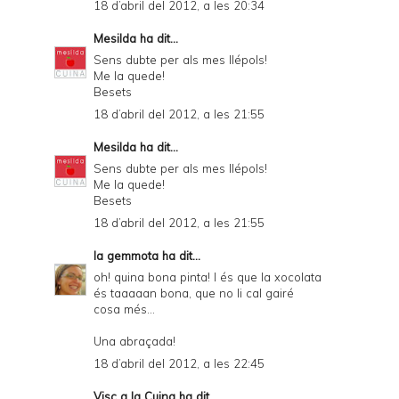
18 d’abril del 2012, a les 20:34
Mesilda
ha dit...
Sens dubte per als mes llépols!
Me la quede!
Besets
18 d’abril del 2012, a les 21:55
Mesilda
ha dit...
Sens dubte per als mes llépols!
Me la quede!
Besets
18 d’abril del 2012, a les 21:55
la gemmota
ha dit...
oh! quina bona pinta! I és que la xocolata
és taaaaan bona, que no li cal gairé
cosa més...
Una abraçada!
18 d’abril del 2012, a les 22:45
Visc a la Cuina
ha dit...