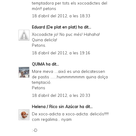
temptadora per tots els xocoadictes del
món!! petons
18 d’abril del 2012, a les 18:33
Eduard (De plat en plat)
ha dit...
Xocoadicte jo! No puc més! Hahaha!
Quina delicía!
Petons.
18 d’abril del 2012, a les 19:16
QUIMA
ha dit...
Mare meva ....aixó es una delicatessen
de pastis .......hummmmmmm quina dolça
temptació.
Petons
18 d’abril del 2012, a les 20:33
Helena / Rico sin Azúcar
ha dit...
De xoco-adicta a xoco-adicta: deliciós!!!!!
com regalima... nyam
:-D