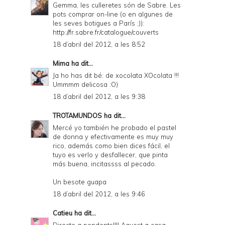
Gemma, les culleretes són de Sabre. Les
D
pots comprar on-line (o en algunes de
les seves botigues a París ;)):
F
http://fr.sabre.fr/catalogue/couverts
18 d’abril del 2012, a les 8:52
Mima
ha dit...
Ja ho has dit bé: de xocolata XOcolata !!!
Ummmm delicosa :O)
18 d’abril del 2012, a les 9:38
TROTAMUNDOS
ha dit...
Mercé yo también he probado el pastel
de donna y efectivamente es muy muy
rico, además como bien dices fácil, el
tuyo es verlo y desfallecer, que pinta
más buena, incitassss al pecado.
Un besote guapa
18 d’abril del 2012, a les 9:46
Catieu
ha dit...
Directe a pendents!!!! Aquest a casa