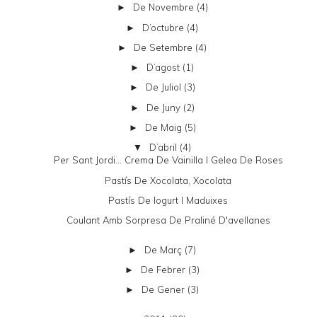
De Novembre
(4)
►
D’octubre
(4)
►
De Setembre
(4)
►
D’agost
(1)
►
De Juliol
(3)
►
De Juny
(2)
►
De Maig
(5)
►
D’abril
(4)
▼
Per Sant Jordi... Crema De Vainilla I Gelea De Roses
Pastís De Xocolata, Xocolata
Pastís De Iogurt I Maduixes
Coulant Amb Sorpresa De Praliné D'avellanes
De Març
(7)
►
De Febrer
(3)
►
De Gener
(3)
►