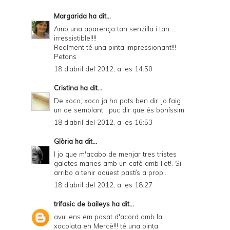
Margarida
ha dit...
Amb una aparença tan senzilla i tan ...
irressistible!!!!
Realment té una pinta impressionant!!!
Petons
18 d’abril del 2012, a les 14:50
Cristina
ha dit...
De xoco, xoco ja ho pots ben dir..jo faig
un de semblant i puc dir que és boníssim.
18 d’abril del 2012, a les 16:53
Glòria
ha dit...
I jo que m'acabo de menjar tres tristes
galetes maries amb un cafè amb llet!. Si
arribo a tenir aquest pastís a prop...
18 d’abril del 2012, a les 18:27
trifasic de baileys
ha dit...
avui ens em posat d'acord amb la
xocolata eh Mercè!!! té una pinta