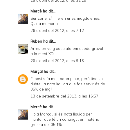
25 d’abril del 2012, a les 22:29
Mercè
ha dit...
Surfzone, sí... i eren unes magdalenes.
Quina memòria!!
26 d’abril del 2012, a les 7:12
Ruben
ha dit...
Arreu on veig xocolata em queda gravat
a la ment XD
26 d’abril del 2012, a les 9:16
Marçal
ha dit...
El pastís fa molt bona pinta, però tinc un
dubte: la nata líquida que fas servir és de
35% de mg?
13 de setembre del 2013, a les 16:57
Mercè
ha dit...
Hola Marçal, si és nata líquida per
muntar que té un contingut en matèria
grassa del 35,1%.