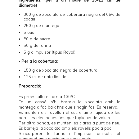
diàmetre)
300 g de xocolata de cobertura negra del 66% de
cacau
250 g de mantega
5 ous
80 g de sucre
50 g de farina
5 g d'impulsor (tipus Royal)
- Per a la cobertura:
150 g de xocolata negra de cobertura
125 ml de nata líquida
Preparació:
Es preescalfa el forn a 130ºC.
En un cassó, s'hi barreja la xocolata amb la
mantega a foc baix fins que s'hagin fos. Es reserva.
Es munten els rovells i el sucre amb l'ajuda de les
barnilles elèctriques fins que tripliquin de volum.
Per altra banda, es munten les clares a punt de neu.
Es barreja la xocolata amb els rovells poc a poc.
S'incorporen la farina i l'impulsor tamisats tot
remenant amb moviments envolvents.