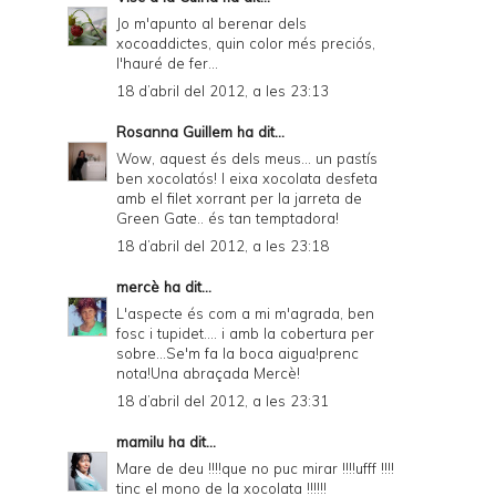
Jo m'apunto al berenar dels
xocoaddictes, quin color més preciós,
l'hauré de fer...
18 d’abril del 2012, a les 23:13
Rosanna Guillem
ha dit...
Wow, aquest és dels meus... un pastís
ben xocolatós! I eixa xocolata desfeta
amb el filet xorrant per la jarreta de
Green Gate.. és tan temptadora!
18 d’abril del 2012, a les 23:18
mercè
ha dit...
L'aspecte és com a mi m'agrada, ben
fosc i tupidet.... i amb la cobertura per
sobre...Se'm fa la boca aigua!prenc
nota!Una abraçada Mercè!
18 d’abril del 2012, a les 23:31
mamilu
ha dit...
Mare de deu !!!!que no puc mirar !!!!ufff !!!!
tinc el mono de la xocolata !!!!!!