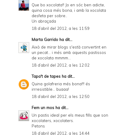
Que bo xocolata!! Jo en sóc ben adicte,
quina cosa més bona, i amb la xocolata
desfeta per sobre..
Un abraçada
18 d’abril del 2012, a les 11:59
Marta Garrido
ha dit...
Això de mirar blogs s'està convertint en
un pecat... i més amb aquests pastissos
de xocolata mmmm...
18 d’abril del 2012, a les 12:02
Tapa't de tapes
ha dit...
Quina golafreria més bona!!! és
irrresistible... buaaa!
18 d’abril del 2012, a les 12:50
Fem un mos
ha dit...
Un pastis ideal per els meus fills que son
xocolaters, xocolaters.
Petons
18 d’abril del 2012, a les 14:44