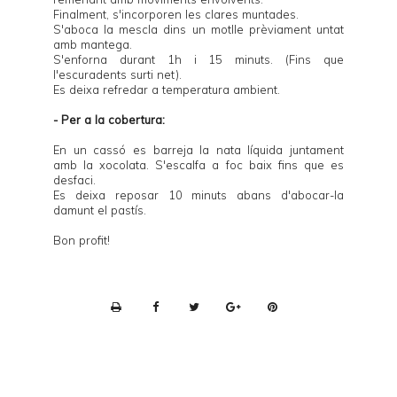
Finalment, s'incorporen les clares muntades.
S'aboca la mescla dins un motlle prèviament untat
amb mantega.
S'enforna durant 1h i 15 minuts. (Fins que
l'escuradents surti net).
Es deixa refredar a temperatura ambient.
- Per a la cobertura:
En un cassó es barreja la nata líquida juntament
amb la xocolata. S'escalfa a foc baix fins que es
desfaci.
Es deixa reposar 10 minuts abans d'abocar-la
damunt el pastís.
Bon profit!
P
r
i
n