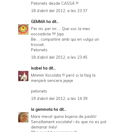
Petonets desde CASSÁ !!!
18 d’abril del 2012, a les 23:37
GEMMA
ha dit...
Per mi, per mi..... Que soc la mes
xocoadicte !!!! Jaja
Be..., compartire amb qui en vulgui un
trosset...
Petonets.
18 d’abril del 2012, a les 23:45
Isabel
ha dit...
Mmmm Xocolata !!! peró si la faig la
menjarè sencera jejeje
petonets
19 d’abril del 2012, a les 14:39
la gemmota
ha dit...
Mare meva! quina bojeria de pastís!
Senzillament xocolata! i és que no es pot
demanar més!