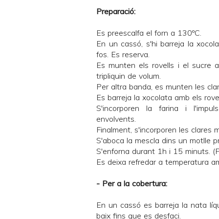
Preparació:
Es preescalfa el forn a 130ºC.
En un cassó, s'hi barreja la xoco
fos. Es reserva.
Es munten els rovells i el sucre a
tripliquin de volum.
Per altra banda, es munten les cla
Es barreja la xocolata amb els rove
S'incorporen la farina i l'im
envolvents.
Finalment, s'incorporen les clares
S'aboca la mescla dins un motlle 
S'enforna durant 1h i 15 minuts. (F
Es deixa refredar a temperatura a
- Per a la cobertura:
En un cassó es barreja la nata líq
baix fins que es desfaci.