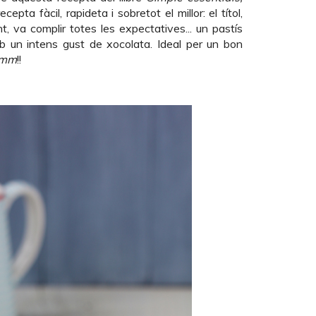
ta fàcil, rapideta i sobretot el millor: el títol,
nt, va complir totes les expectatives... un pastís
mb un intens gust de xocolata. Ideal per un bon
mm
!!