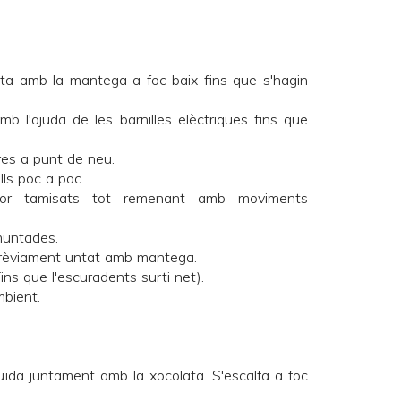
lata amb la mantega a foc baix fins que s'hagin
mb l'ajuda de les barnilles elèctriques fins que
res a punt de neu.
lls poc a poc.
pulsor tamisats tot remenant amb moviments
 muntades.
prèviament untat amb mantega.
ins que l'escuradents surti net).
mbient.
uida juntament amb la xocolata. S'escalfa a foc