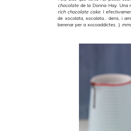
chocolate
de la Donna Hay. Una recep
rich chocolate cake
. I efectivame
de xocolata, xocolata... dens, i a
berenar per a xocoaddictes. ;)
mm