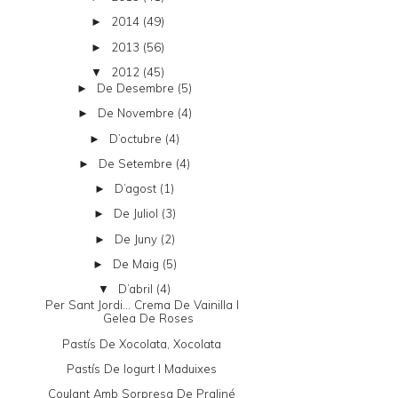
2014
(49)
►
2013
(56)
►
2012
(45)
▼
De Desembre
(5)
►
De Novembre
(4)
►
D’octubre
(4)
►
De Setembre
(4)
►
D’agost
(1)
►
De Juliol
(3)
►
De Juny
(2)
►
De Maig
(5)
►
D’abril
(4)
▼
Per Sant Jordi... Crema De Vainilla I
Gelea De Roses
Pastís De Xocolata, Xocolata
Pastís De Iogurt I Maduixes
Coulant Amb Sorpresa De Praliné