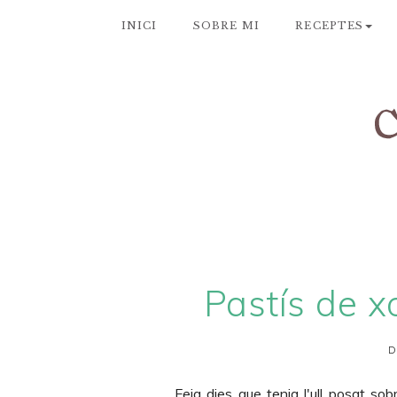
INICI
SOBRE MI
RECEPTES
Pastís de x
D
Feia dies que tenia l'ull posat sob