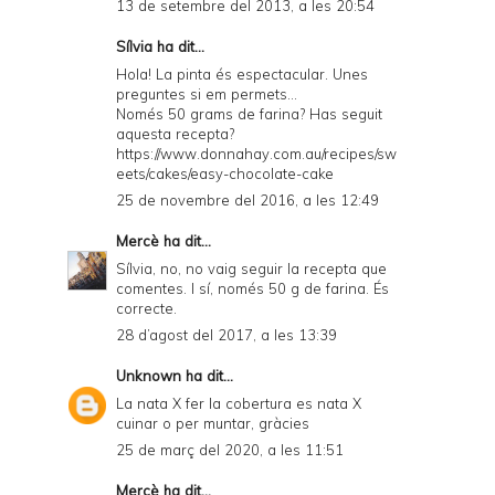
13 de setembre del 2013, a les 20:54
Sílvia
ha dit...
Hola! La pinta és espectacular. Unes
preguntes si em permets...
Només 50 grams de farina? Has seguit
aquesta recepta?
https://www.donnahay.com.au/recipes/sw
eets/cakes/easy-chocolate-cake
25 de novembre del 2016, a les 12:49
Mercè
ha dit...
Sílvia, no, no vaig seguir la recepta que
comentes. I sí, només 50 g de farina. És
correcte.
28 d’agost del 2017, a les 13:39
Unknown
ha dit...
La nata X fer la cobertura es nata X
cuinar o per muntar, gràcies
25 de març del 2020, a les 11:51
Mercè
ha dit...