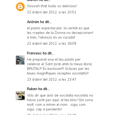
Oooooh that looks so delicious!
22 d’abril del 2012, a les 10:51
Anònim ha dit...
el pastis espectacular, la veritat es que
les rceptes de la Donna no decepcionen!
a més, l'atrezzo és un cucada!
22 d’abril del 2012, a les 18:09
Francesc
ha dit...
He preparat avui el teu pastís per
celebrar el Sant Jordi amb la meua dona:
BRUTAL!!! És boníssim!!! Gràcies per les
teues magnífiques receptes xocolatils!!
23 d’abril del 2012, a les 23:47
Ruben
ha dit...
Vols dir que això de xocolata-xocolata no
havia sortit per aquí, al teu bloc? Em sona
molt, com a mínim el nom... sigui com
sigui, cap a pendents!