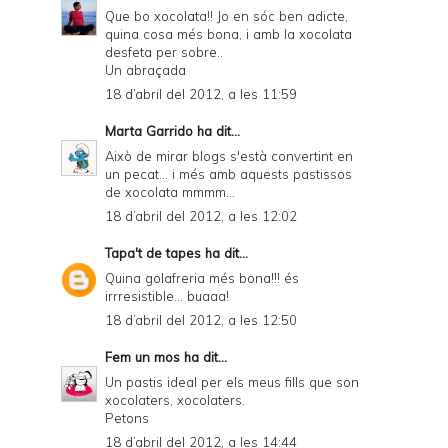
Que bo xocolata!! Jo en sóc ben adicte,
quina cosa més bona, i amb la xocolata
desfeta per sobre..
Un abraçada
18 d’abril del 2012, a les 11:59
Marta Garrido
ha dit...
Això de mirar blogs s'està convertint en
un pecat... i més amb aquests pastissos
de xocolata mmmm...
18 d’abril del 2012, a les 12:02
Tapa't de tapes
ha dit...
Quina golafreria més bona!!! és
irrresistible... buaaa!
18 d’abril del 2012, a les 12:50
Fem un mos
ha dit...
Un pastis ideal per els meus fills que son
xocolaters, xocolaters.
Petons
18 d’abril del 2012, a les 14:44