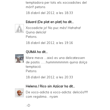
temptadora per tots els xocoadictes del
món!! petons
18 d’abril del 2012, a les 18:33
Eduard (De plat en plat)
ha dit...
Xocoadicte jo! No puc més! Hahaha!
Quina delicía!
Petons.
18 d’abril del 2012, a les 19:16
QUIMA
ha dit...
Mare meva ....aixó es una delicatessen
de pastis .......hummmmmmm quina dolça
temptació.
Petons
18 d’abril del 2012, a les 20:33
Helena / Rico sin Azúcar
ha dit...
De xoco-adicta a xoco-adicta: deliciós!!!!!
com regalima... nyam
:-D