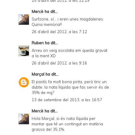
25 d’abril del 2012, a les 22:29
Mercè
ha dit...
Surfzone, sí... i eren unes magdalenes.
Quina memòria!!
26 d’abril del 2012, a les 7:12
Ruben
ha dit...
Arreu on veig xocolata em queda gravat
a la ment XD
26 d’abril del 2012, a les 9:16
Marçal
ha dit...
El pastís fa molt bona pinta, però tinc un
dubte: la nata líquida que fas servir és de
35% de mg?
13 de setembre del 2013, a les 16:57
Mercè
ha dit...
Hola Marçal, si és nata líquida per
muntar que té un contingut en matèria
grassa del 35,1%.