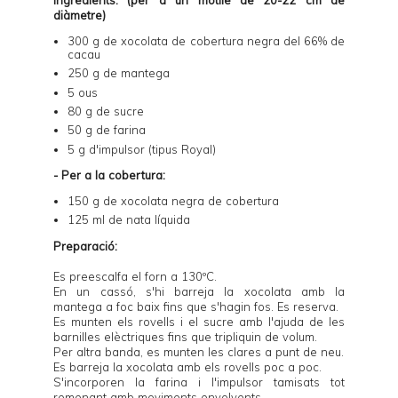
diàmetre)
300 g de xocolata de cobertura negra del 66% de
cacau
250 g de mantega
5 ous
80 g de sucre
50 g de farina
5 g d'impulsor (tipus Royal)
- Per a la cobertura:
150 g de xocolata negra de cobertura
125 ml de nata líquida
Preparació:
Es preescalfa el forn a 130ºC.
En un cassó, s'hi barreja la xocolata amb la
mantega a foc baix fins que s'hagin fos. Es reserva.
Es munten els rovells i el sucre amb l'ajuda de les
barnilles elèctriques fins que tripliquin de volum.
Per altra banda, es munten les clares a punt de neu.
Es barreja la xocolata amb els rovells poc a poc.
S'incorporen la farina i l'impulsor tamisats tot
remenant amb moviments envolvents.