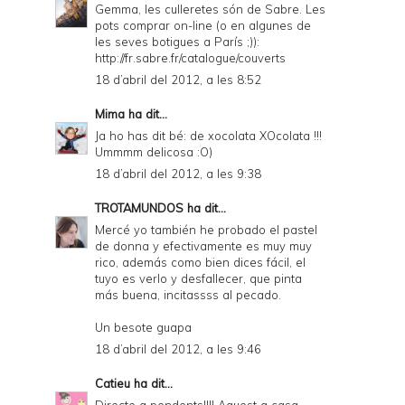
Gemma, les culleretes són de Sabre. Les
D
pots comprar on-line (o en algunes de
les seves botigues a París ;)):
F
http://fr.sabre.fr/catalogue/couverts
18 d’abril del 2012, a les 8:52
Mima
ha dit...
Ja ho has dit bé: de xocolata XOcolata !!!
Ummmm delicosa :O)
18 d’abril del 2012, a les 9:38
TROTAMUNDOS
ha dit...
Mercé yo también he probado el pastel
de donna y efectivamente es muy muy
rico, además como bien dices fácil, el
tuyo es verlo y desfallecer, que pinta
más buena, incitassss al pecado.
Un besote guapa
18 d’abril del 2012, a les 9:46
Catieu
ha dit...
Directe a pendents!!!! Aquest a casa