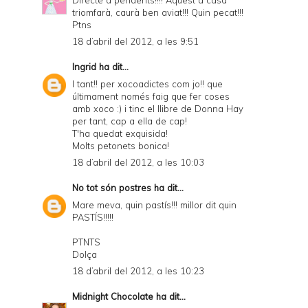
triomfarà, caurà ben aviat!!! Quin pecat!!!
Ptns
18 d’abril del 2012, a les 9:51
Ingrid
ha dit...
I tant!! per xocoadictes com jo!! que
últimament només faig que fer coses
amb xoco :) i tinc el llibre de Donna Hay
per tant, cap a ella de cap!
T'ha quedat exquisida!
Molts petonets bonica!
18 d’abril del 2012, a les 10:03
No tot són postres
ha dit...
Mare meva, quin pastís!!! millor dit quin
PASTÍS!!!!!
PTNTS
Dolça
18 d’abril del 2012, a les 10:23
Midnight Chocolate
ha dit...