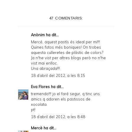
t
e
47 COMENTARIS:
r
F
Anònim ha dit...
r
Mercé, aquest pastís és ideal per mi!!!
Quines fotos més boniques! On trobes
i
aquesta culleretes de plàstic de colors?
e
Ja n'he vist per altres blogs però no n'he
vist mai enlloc.
n
Una abraçada!!!
d
18 d’abril del 2012, a les 8:15
l
Eva Flores
ha dit...
y
tremendo!!! jo el faré segur, q tinc uns
amics q adoren els pastissos de
a
xocolata.
pt!
n
18 d’abril del 2012, a les 8:48
d
Mercè
ha dit...
P