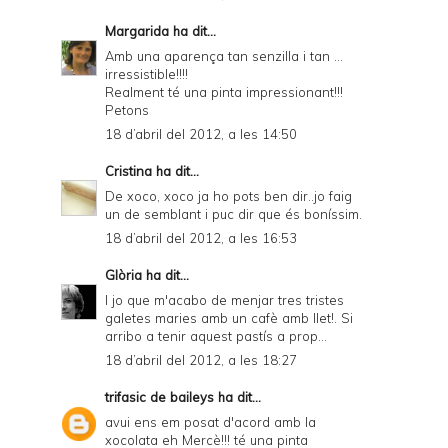
Margarida
ha dit...
Amb una aparença tan senzilla i tan ...
irressistible!!!!
Realment té una pinta impressionant!!!
Petons
18 d’abril del 2012, a les 14:50
Cristina
ha dit...
De xoco, xoco ja ho pots ben dir..jo faig
un de semblant i puc dir que és boníssim.
18 d’abril del 2012, a les 16:53
Glòria
ha dit...
I jo que m'acabo de menjar tres tristes
galetes maries amb un cafè amb llet!. Si
arribo a tenir aquest pastís a prop...
18 d’abril del 2012, a les 18:27
trifasic de baileys
ha dit...
avui ens em posat d'acord amb la
xocolata eh Mercè!!! té una pinta