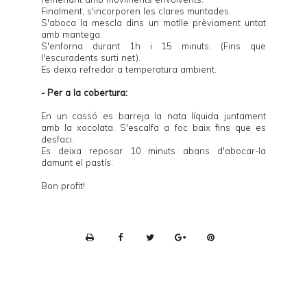
Finalment, s'incorporen les clares muntades.
S'aboca la mescla dins un motlle prèviament untat
amb mantega.
S'enforna durant 1h i 15 minuts. (Fins que
l'escuradents surti net).
Es deixa refredar a temperatura ambient.
- Per a la cobertura:
En un cassó es barreja la nata líquida juntament
amb la xocolata. S'escalfa a foc baix fins que es
desfaci.
Es deixa reposar 10 minuts abans d'abocar-la
damunt el pastís.
Bon profit!
P
r
i
n