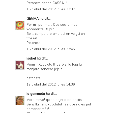
Petonets desde CASSÁ !!!
18 d’abril del 2012, a les 23:37
GEMMA
ha dit...
Per mi, per mi..... Que soc la mes
xocoadicte !!!! Jaja
Be..., compartire amb qui en vulgui un
trosset...
Petonets.
18 d’abril del 2012, a les 23:45
Isabel
ha dit...
Mmmm Xocolata !!! peró si la faig la
menjarè sencera jejeje
petonets
19 d’abril del 2012, a les 14:39
la gemmota
ha dit...
Mare meva! quina bojeria de pastís!
Senzillament xocolata! i és que no es pot
demanar més!