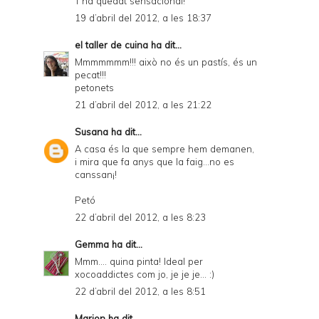
T'ha quedat sensacional!
19 d’abril del 2012, a les 18:37
el taller de cuina
ha dit...
Mmmmmmm!!! això no és un pastís, és un
pecat!!!
petonets
21 d’abril del 2012, a les 21:22
Susana
ha dit...
A casa és la que sempre hem demanen,
i mira que fa anys que la faig...no es
canssan¡!
Petó
22 d’abril del 2012, a les 8:23
Gemma
ha dit...
Mmm.... quina pinta! Ideal per
xocoaddictes com jo, je je je... :)
22 d’abril del 2012, a les 8:51
Marion
ha dit...