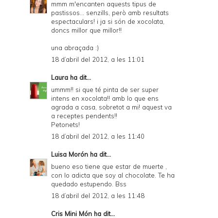
mmm m'encanten aquests tipus de
pastissos... senzills, però amb resultats
espectaculars! i ja si són de xocolata,
doncs millor que millor!!
una abraçada :)
18 d’abril del 2012, a les 11:01
Laura
ha dit...
ummm!! si que té pinta de ser super
intens en xocolata!! amb lo que ens
agrada a casa, sobretot a mi! aquest va
a receptes pendents!!
Petonets!
18 d’abril del 2012, a les 11:40
Luisa Morón
ha dit...
bueno eso tiene que estar de muerte ,
con lo adicta que soy al chocolate. Te ha
quedado estupendo. Bss
18 d’abril del 2012, a les 11:48
Cris Mini Món
ha dit...