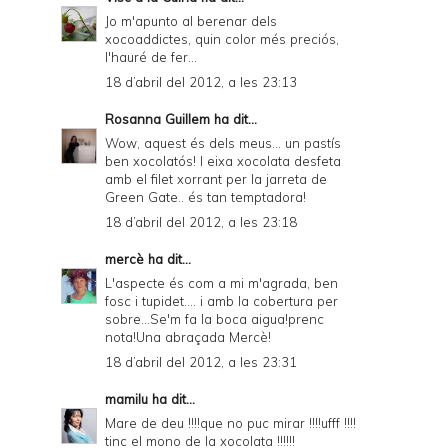
Jo m'apunto al berenar dels
xocoaddictes, quin color més preciós,
l'hauré de fer...
18 d’abril del 2012, a les 23:13
Rosanna Guillem
ha dit...
Wow, aquest és dels meus... un pastís
ben xocolatós! I eixa xocolata desfeta
amb el filet xorrant per la jarreta de
Green Gate.. és tan temptadora!
18 d’abril del 2012, a les 23:18
mercè
ha dit...
L'aspecte és com a mi m'agrada, ben
fosc i tupidet.... i amb la cobertura per
sobre...Se'm fa la boca aigua!prenc
nota!Una abraçada Mercè!
18 d’abril del 2012, a les 23:31
mamilu
ha dit...
Mare de deu !!!!que no puc mirar !!!!ufff !!!!
tinc el mono de la xocolata !!!!!!