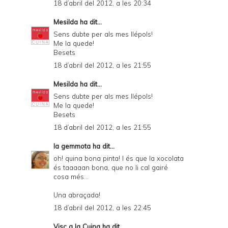
18 d’abril del 2012, a les 20:34
Mesilda
ha dit...
Sens dubte per als mes llépols!
Me la quede!
Besets
18 d’abril del 2012, a les 21:55
Mesilda
ha dit...
Sens dubte per als mes llépols!
Me la quede!
Besets
18 d’abril del 2012, a les 21:55
la gemmota
ha dit...
oh! quina bona pinta! I és que la xocolata
és taaaaan bona, que no li cal gairé
cosa més...
Una abraçada!
18 d’abril del 2012, a les 22:45
Visc a la Cuina
ha dit...