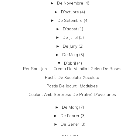
De Novembre
(4)
►
D’octubre
(4)
►
De Setembre
(4)
►
D’agost
(1)
►
De Juliol
(3)
►
De Juny
(2)
►
De Maig
(5)
►
D’abril
(4)
▼
Per Sant Jordi... Crema De Vainilla I Gelea De Roses
Pastís De Xocolata, Xocolata
Pastís De Iogurt I Maduixes
Coulant Amb Sorpresa De Praliné D'avellanes
De Març
(7)
►
De Febrer
(3)
►
De Gener
(3)
►