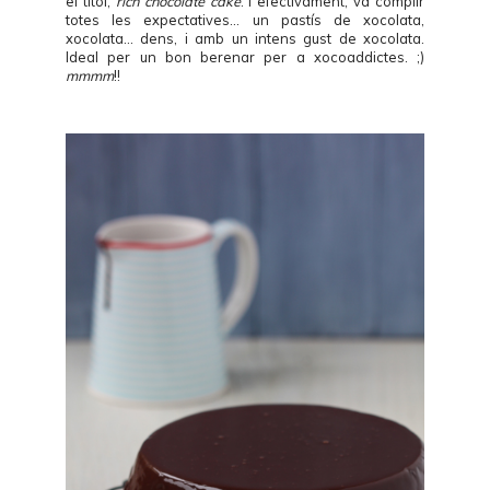
el títol,
rich chocolate cake
. I efectivament, va complir
totes les expectatives... un pastís de xocolata,
xocolata... dens, i amb un intens gust de xocolata.
Ideal per un bon berenar per a xocoaddictes. ;)
mmmm
!!