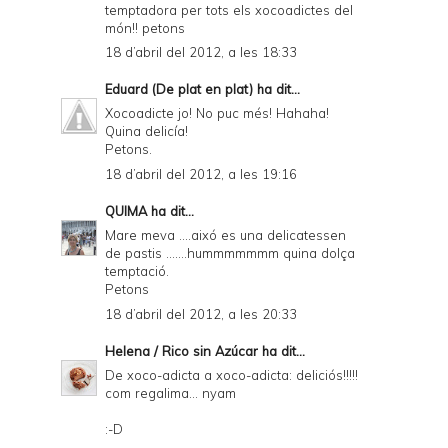
temptadora per tots els xocoadictes del
món!! petons
18 d’abril del 2012, a les 18:33
Eduard (De plat en plat)
ha dit...
Xocoadicte jo! No puc més! Hahaha!
Quina delicía!
Petons.
18 d’abril del 2012, a les 19:16
QUIMA
ha dit...
Mare meva ....aixó es una delicatessen
de pastis .......hummmmmmm quina dolça
temptació.
Petons
18 d’abril del 2012, a les 20:33
Helena / Rico sin Azúcar
ha dit...
De xoco-adicta a xoco-adicta: deliciós!!!!!
com regalima... nyam
:-D