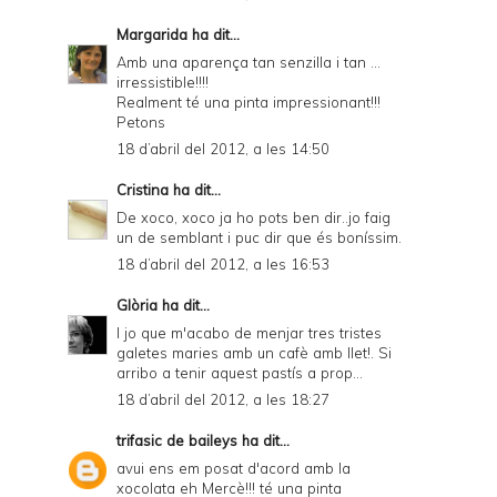
Margarida
ha dit...
Amb una aparença tan senzilla i tan ...
irressistible!!!!
Realment té una pinta impressionant!!!
Petons
18 d’abril del 2012, a les 14:50
Cristina
ha dit...
De xoco, xoco ja ho pots ben dir..jo faig
un de semblant i puc dir que és boníssim.
18 d’abril del 2012, a les 16:53
Glòria
ha dit...
I jo que m'acabo de menjar tres tristes
galetes maries amb un cafè amb llet!. Si
arribo a tenir aquest pastís a prop...
18 d’abril del 2012, a les 18:27
trifasic de baileys
ha dit...
avui ens em posat d'acord amb la
xocolata eh Mercè!!! té una pinta