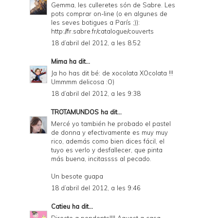
Gemma, les culleretes són de Sabre. Les
D
pots comprar on-line (o en algunes de
les seves botigues a París ;)):
F
http://fr.sabre.fr/catalogue/couverts
18 d’abril del 2012, a les 8:52
Mima
ha dit...
Ja ho has dit bé: de xocolata XOcolata !!!
Ummmm delicosa :O)
18 d’abril del 2012, a les 9:38
TROTAMUNDOS
ha dit...
Mercé yo también he probado el pastel
de donna y efectivamente es muy muy
rico, además como bien dices fácil, el
tuyo es verlo y desfallecer, que pinta
más buena, incitassss al pecado.
Un besote guapa
18 d’abril del 2012, a les 9:46
Catieu
ha dit...
Directe a pendents!!!! Aquest a casa