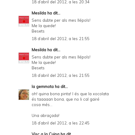
18 d’abril del 2012, a les 20:34
Mesilda
ha dit...
Sens dubte per als mes llépols!
Me la quede!
Besets
18 d’abril del 2012, a les 21:55
Mesilda
ha dit...
Sens dubte per als mes llépols!
Me la quede!
Besets
18 d’abril del 2012, a les 21:55
la gemmota
ha dit...
oh! quina bona pinta! I és que la xocolata
és taaaaan bona, que no li cal gairé
cosa més...
Una abraçada!
18 d’abril del 2012, a les 22:45
Visc a la Cuina
ha dit...