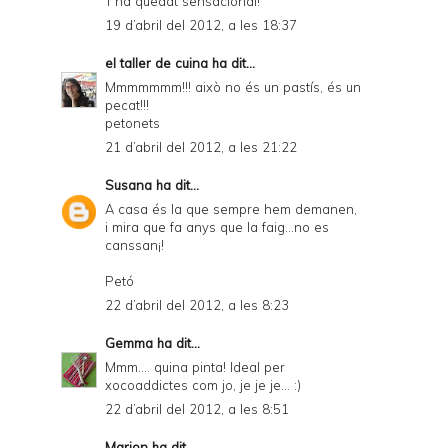
T'ha quedat sensacional!
19 d’abril del 2012, a les 18:37
el taller de cuina
ha dit...
Mmmmmmm!!! això no és un pastís, és un
pecat!!!
petonets
21 d’abril del 2012, a les 21:22
Susana
ha dit...
A casa és la que sempre hem demanen,
i mira que fa anys que la faig...no es
canssan¡!
Petó
22 d’abril del 2012, a les 8:23
Gemma
ha dit...
Mmm.... quina pinta! Ideal per
xocoaddictes com jo, je je je... :)
22 d’abril del 2012, a les 8:51
Marion
ha dit...