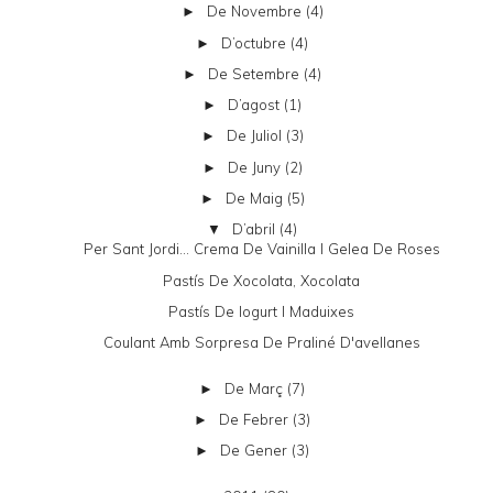
De Novembre
(4)
►
D’octubre
(4)
►
De Setembre
(4)
►
D’agost
(1)
►
De Juliol
(3)
►
De Juny
(2)
►
De Maig
(5)
►
D’abril
(4)
▼
Per Sant Jordi... Crema De Vainilla I Gelea De Roses
Pastís De Xocolata, Xocolata
Pastís De Iogurt I Maduixes
Coulant Amb Sorpresa De Praliné D'avellanes
De Març
(7)
►
De Febrer
(3)
►
De Gener
(3)
►