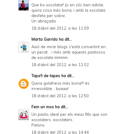
Que bo xocolata!! Jo en sóc ben adicte,
quina cosa més bona, i amb la xocolata
desfeta per sobre..
Un abraçada
18 d’abril del 2012, a les 11:59
Marta Garrido
ha dit...
Això de mirar blogs s'està convertint en
un pecat... i més amb aquests pastissos
de xocolata mmmm...
18 d’abril del 2012, a les 12:02
Tapa't de tapes
ha dit...
Quina golafreria més bona!!! és
irrresistible... buaaa!
18 d’abril del 2012, a les 12:50
Fem un mos
ha dit...
Un pastis ideal per els meus fills que son
xocolaters, xocolaters.
Petons
18 d’abril del 2012, a les 14:44