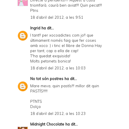
triomfarà, caurà ben aviat!!! Quin pecat!!!
Ptns
18 d’abril del 2012, a les 9:51
Ingrid
ha dit...
I tant!! per xocoadictes com jo!! que
últimament només faig que fer coses
amb xoco :) i tinc el llibre de Donna Hay
per tant, cap a ella de cap!
T'ha quedat exquisida!
Molts petonets bonica!
18 d’abril del 2012, a les 10:03
No tot són postres
ha dit...
Mare meva, quin pastís!!! millor dit quin
PASTÍS!!!!!
PTNTS
Dolça
18 d’abril del 2012, a les 10:23
Midnight Chocolate
ha dit...