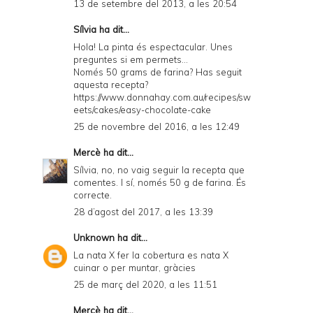
13 de setembre del 2013, a les 20:54
Sílvia
ha dit...
Hola! La pinta és espectacular. Unes
preguntes si em permets...
Només 50 grams de farina? Has seguit
aquesta recepta?
https://www.donnahay.com.au/recipes/sw
eets/cakes/easy-chocolate-cake
25 de novembre del 2016, a les 12:49
Mercè
ha dit...
Sílvia, no, no vaig seguir la recepta que
comentes. I sí, només 50 g de farina. És
correcte.
28 d’agost del 2017, a les 13:39
Unknown
ha dit...
La nata X fer la cobertura es nata X
cuinar o per muntar, gràcies
25 de març del 2020, a les 11:51
Mercè
ha dit...