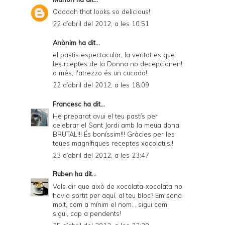
Oooooh that looks so delicious!
22 d’abril del 2012, a les 10:51
Anònim ha dit...
el pastis espectacular, la veritat es que
les rceptes de la Donna no decepcionen!
a més, l'atrezzo és un cucada!
22 d’abril del 2012, a les 18:09
Francesc
ha dit...
He preparat avui el teu pastís per
celebrar el Sant Jordi amb la meua dona:
BRUTAL!!! És boníssim!!! Gràcies per les
teues magnífiques receptes xocolatils!!
23 d’abril del 2012, a les 23:47
Ruben
ha dit...
Vols dir que això de xocolata-xocolata no
havia sortit per aquí, al teu bloc? Em sona
molt, com a mínim el nom... sigui com
sigui, cap a pendents!