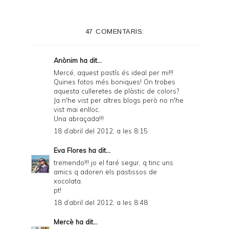
t
e
47 COMENTARIS:
r
F
Anònim ha dit...
r
Mercé, aquest pastís és ideal per mi!!!
Quines fotos més boniques! On trobes
i
aquesta culleretes de plàstic de colors?
e
Ja n'he vist per altres blogs però no n'he
vist mai enlloc.
n
Una abraçada!!!
d
18 d’abril del 2012, a les 8:15
l
Eva Flores
ha dit...
y
tremendo!!! jo el faré segur, q tinc uns
amics q adoren els pastissos de
a
xocolata.
pt!
n
18 d’abril del 2012, a les 8:48
d
Mercè
ha dit...
P