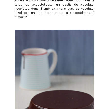
el títol,
rich chocolate cake
. I efectivament, va complir
totes les expectatives... un pastís de xocolata,
xocolata... dens, i amb un intens gust de xocolata.
Ideal per un bon berenar per a xocoaddictes. ;)
mmmm
!!