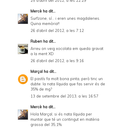
25 d’abril del 2012, a les 22:29
Mercè
ha dit...
Surfzone, sí... i eren unes magdalenes.
Quina memòria!!
26 d’abril del 2012, a les 7:12
Ruben
ha dit...
Arreu on veig xocolata em queda gravat
a la ment XD
26 d’abril del 2012, a les 9:16
Marçal
ha dit...
El pastís fa molt bona pinta, però tinc un
dubte: la nata líquida que fas servir és de
35% de mg?
13 de setembre del 2013, a les 16:57
Mercè
ha dit...
Hola Marçal, si és nata líquida per
muntar que té un contingut en matèria
grassa del 35,1%.