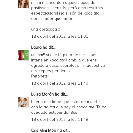
mmm m'encanten aquests tipus de
pastissos... senzills, però amb resultats
espectaculars! i ja si són de xocolata,
doncs millor que millor!!
una abraçada :)
18 d’abril del 2012, a les 11:01
Laura
ha dit...
ummm!! si que té pinta de ser super
intens en xocolata!! amb lo que ens
agrada a casa, sobretot a mi! aquest va
a receptes pendents!!
Petonets!
18 d’abril del 2012, a les 11:40
Luisa Morón
ha dit...
bueno eso tiene que estar de muerte ,
con lo adicta que soy al chocolate. Te ha
quedado estupendo. Bss
18 d’abril del 2012, a les 11:48
Cris Mini Món
ha dit...