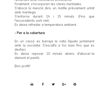
Finalment, s'incorporen les clares muntades.
S'aboca la mescla dins un motlle prèviament untat
amb mantega.
S'enforna durant 1h i 15 minuts. (Fins que
l'escuradents surti net).
Es deixa refredar a temperatura ambient.
- Per a la cobertura:
En un cassó es barreja la nata líquida juntament
amb la xocolata. S'escalfa a foc baix fins que es
desfaci.
Es deixa reposar 10 minuts abans d'abocar-la
damunt el pastís.
Bon profit!
P
r
i
n