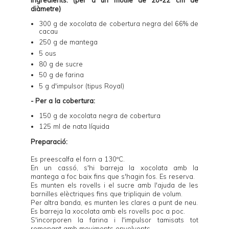
diàmetre)
300 g de xocolata de cobertura negra del 66% de
cacau
250 g de mantega
5 ous
80 g de sucre
50 g de farina
5 g d'impulsor (tipus Royal)
- Per a la cobertura:
150 g de xocolata negra de cobertura
125 ml de nata líquida
Preparació:
Es preescalfa el forn a 130ºC.
En un cassó, s'hi barreja la xocolata amb la
mantega a foc baix fins que s'hagin fos. Es reserva.
Es munten els rovells i el sucre amb l'ajuda de les
barnilles elèctriques fins que tripliquin de volum.
Per altra banda, es munten les clares a punt de neu.
Es barreja la xocolata amb els rovells poc a poc.
S'incorporen la farina i l'impulsor tamisats tot
remenant amb moviments envolvents.