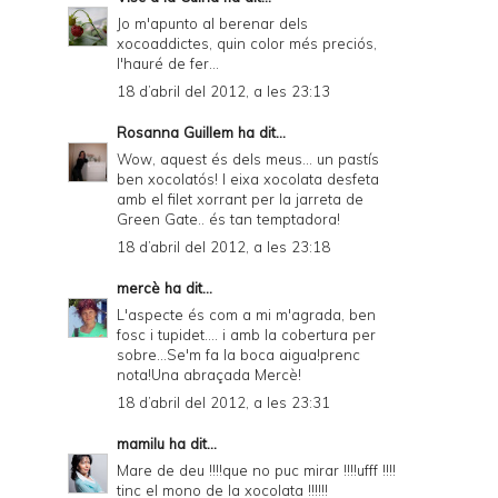
Jo m'apunto al berenar dels
xocoaddictes, quin color més preciós,
l'hauré de fer...
18 d’abril del 2012, a les 23:13
Rosanna Guillem
ha dit...
Wow, aquest és dels meus... un pastís
ben xocolatós! I eixa xocolata desfeta
amb el filet xorrant per la jarreta de
Green Gate.. és tan temptadora!
18 d’abril del 2012, a les 23:18
mercè
ha dit...
L'aspecte és com a mi m'agrada, ben
fosc i tupidet.... i amb la cobertura per
sobre...Se'm fa la boca aigua!prenc
nota!Una abraçada Mercè!
18 d’abril del 2012, a les 23:31
mamilu
ha dit...
Mare de deu !!!!que no puc mirar !!!!ufff !!!!
tinc el mono de la xocolata !!!!!!