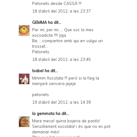
Petonets desde CASSÁ !!!
18 d’abril del 2012, a les 23:37
GEMMA
ha dit...
Per mi, per mi..... Que soc la mes
xocoadicte !!!! Jaja
Be..., compartire amb qui en vulgui un
trosset...
Petonets.
18 d’abril del 2012, a les 23:45
Isabel
ha dit...
Mmmm Xocolata !!! peró si la faig la
menjarè sencera jejeje
petonets
19 d’abril del 2012, a les 14:39
la gemmota
ha dit...
Mare meva! quina bojeria de pastís!
Senzillament xocolata! i és que no es pot
demanar més!