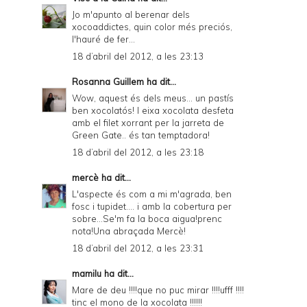
Jo m'apunto al berenar dels
xocoaddictes, quin color més preciós,
l'hauré de fer...
18 d’abril del 2012, a les 23:13
Rosanna Guillem
ha dit...
Wow, aquest és dels meus... un pastís
ben xocolatós! I eixa xocolata desfeta
amb el filet xorrant per la jarreta de
Green Gate.. és tan temptadora!
18 d’abril del 2012, a les 23:18
mercè
ha dit...
L'aspecte és com a mi m'agrada, ben
fosc i tupidet.... i amb la cobertura per
sobre...Se'm fa la boca aigua!prenc
nota!Una abraçada Mercè!
18 d’abril del 2012, a les 23:31
mamilu
ha dit...
Mare de deu !!!!que no puc mirar !!!!ufff !!!!
tinc el mono de la xocolata !!!!!!