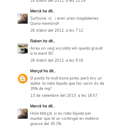
25 d’abril del 2012, a les 22:29
Mercè
ha dit...
Surfzone, sí... i eren unes magdalenes.
Quina memòria!!
26 d’abril del 2012, a les 7:12
Ruben
ha dit...
Arreu on veig xocolata em queda gravat
a la ment XD
26 d’abril del 2012, a les 9:16
Marçal
ha dit...
El pastís fa molt bona pinta, però tinc un
dubte: la nata líquida que fas servir és de
35% de mg?
13 de setembre del 2013, a les 16:57
Mercè
ha dit...
Hola Marçal, si és nata líquida per
muntar que té un contingut en matèria
grassa del 35,1%.