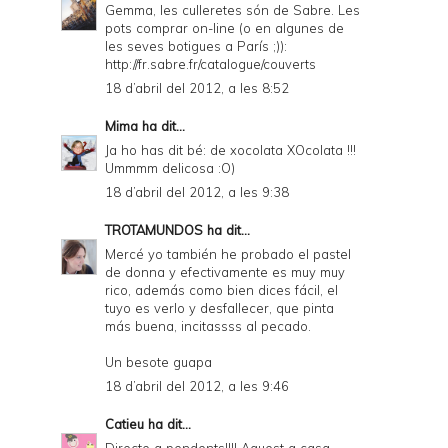
Gemma, les culleretes són de Sabre. Les
D
pots comprar on-line (o en algunes de
les seves botigues a París ;)):
F
http://fr.sabre.fr/catalogue/couverts
18 d’abril del 2012, a les 8:52
Mima
ha dit...
Ja ho has dit bé: de xocolata XOcolata !!!
Ummmm delicosa :O)
18 d’abril del 2012, a les 9:38
TROTAMUNDOS
ha dit...
Mercé yo también he probado el pastel
de donna y efectivamente es muy muy
rico, además como bien dices fácil, el
tuyo es verlo y desfallecer, que pinta
más buena, incitassss al pecado.
Un besote guapa
18 d’abril del 2012, a les 9:46
Catieu
ha dit...
Directe a pendents!!!! Aquest a casa