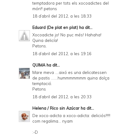
temptadora per tots els xocoadictes del
món!! petons
18 d’abril del 2012, a les 18:33
Eduard (De plat en plat)
ha dit...
Xocoadicte jo! No puc més! Hahaha!
Quina delicía!
Petons.
18 d’abril del 2012, a les 19:16
QUIMA
ha dit...
Mare meva ....aixó es una delicatessen
de pastis .......hummmmmmm quina dolça
temptació.
Petons
18 d’abril del 2012, a les 20:33
Helena / Rico sin Azúcar
ha dit...
De xoco-adicta a xoco-adicta: deliciós!!!!!
com regalima... nyam
:-D