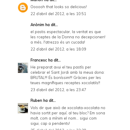
Oooooh that looks so delicious!
22 d’abril del 2012, a les 10:51
Anònim ha dit...
el pastis espectacular, la veritat es que
les rceptes de la Donna no decepcionen!
a més, l'atrezzo és un cucada!
22 d’abril del 2012, a les 18:09
Francesc
ha dit...
He preparat avui el teu pastís per
celebrar el Sant Jordi amb la meua dona:
BRUTAL!!! És boníssim!!! Gràcies per les
teues magnífiques receptes xocolatils!!
23 d’abril del 2012, a les 23:47
Ruben
ha dit...
Vols dir que això de xocolata-xocolata no
havia sortit per aquí, al teu bloc? Em sona
molt, com a mínim el nom... sigui com
sigui, cap a pendents!