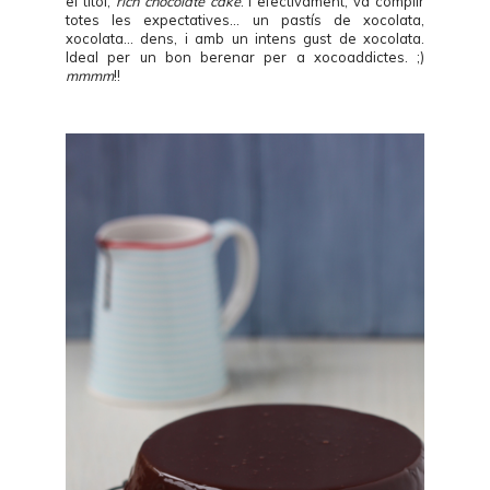
el títol,
rich chocolate cake
. I efectivament, va complir
totes les expectatives... un pastís de xocolata,
xocolata... dens, i amb un intens gust de xocolata.
Ideal per un bon berenar per a xocoaddictes. ;)
mmmm
!!