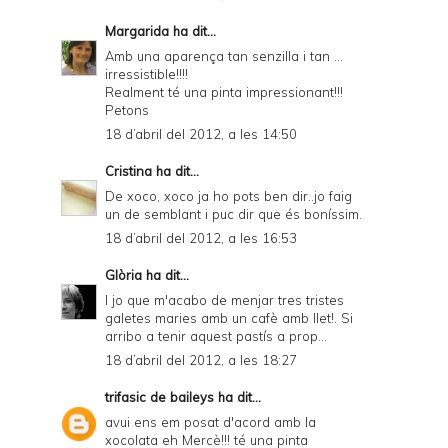
Margarida
ha dit...
Amb una aparença tan senzilla i tan ...
irressistible!!!!
Realment té una pinta impressionant!!!
Petons
18 d’abril del 2012, a les 14:50
Cristina
ha dit...
De xoco, xoco ja ho pots ben dir..jo faig
un de semblant i puc dir que és boníssim.
18 d’abril del 2012, a les 16:53
Glòria
ha dit...
I jo que m'acabo de menjar tres tristes
galetes maries amb un cafè amb llet!. Si
arribo a tenir aquest pastís a prop...
18 d’abril del 2012, a les 18:27
trifasic de baileys
ha dit...
avui ens em posat d'acord amb la
xocolata eh Mercè!!! té una pinta