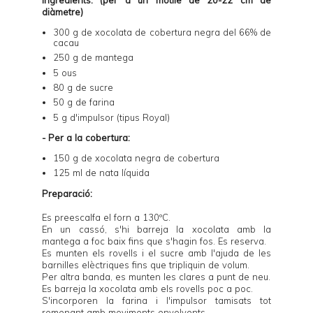
diàmetre)
300 g de xocolata de cobertura negra del 66% de
cacau
250 g de mantega
5 ous
80 g de sucre
50 g de farina
5 g d'impulsor (tipus Royal)
- Per a la cobertura:
150 g de xocolata negra de cobertura
125 ml de nata líquida
Preparació:
Es preescalfa el forn a 130ºC.
En un cassó, s'hi barreja la xocolata amb la
mantega a foc baix fins que s'hagin fos. Es reserva.
Es munten els rovells i el sucre amb l'ajuda de les
barnilles elèctriques fins que tripliquin de volum.
Per altra banda, es munten les clares a punt de neu.
Es barreja la xocolata amb els rovells poc a poc.
S'incorporen la farina i l'impulsor tamisats tot
remenant amb moviments envolvents.