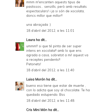
mmm m'encanten aquests tipus de
pastissos... senzills, però amb resultats
espectaculars! i ja si són de xocolata,
doncs millor que millor!!
una abraçada :)
18 d’abril del 2012, a les 11:01
Laura
ha dit...
ummm!! si que té pinta de ser super
intens en xocolata!! amb lo que ens
agrada a casa, sobretot a mi! aquest va
a receptes pendents!!
Petonets!
18 d’abril del 2012, a les 11:40
Luisa Morón
ha dit...
bueno eso tiene que estar de muerte ,
con lo adicta que soy al chocolate. Te ha
quedado estupendo. Bss
18 d’abril del 2012, a les 11:48
Cris Mini Món
ha dit...