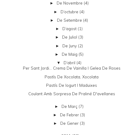
De Novembre
(4)
►
D’octubre
(4)
►
De Setembre
(4)
►
D’agost
(1)
►
De Juliol
(3)
►
De Juny
(2)
►
De Maig
(5)
►
D’abril
(4)
▼
Per Sant Jordi... Crema De Vainilla I Gelea De Roses
Pastís De Xocolata, Xocolata
Pastís De Iogurt I Maduixes
Coulant Amb Sorpresa De Praliné D'avellanes
De Març
(7)
►
De Febrer
(3)
►
De Gener
(3)
►