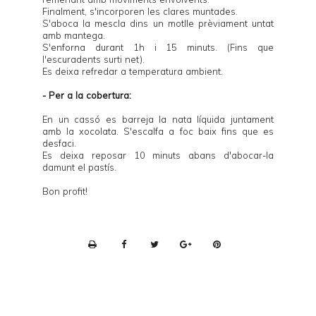
Finalment, s'incorporen les clares muntades.
S'aboca la mescla dins un motlle prèviament untat
amb mantega.
S'enforna durant 1h i 15 minuts. (Fins que
l'escuradents surti net).
Es deixa refredar a temperatura ambient.
- Per a la cobertura:
En un cassó es barreja la nata líquida juntament
amb la xocolata. S'escalfa a foc baix fins que es
desfaci.
Es deixa reposar 10 minuts abans d'abocar-la
damunt el pastís.
Bon profit!
P
r
i
n