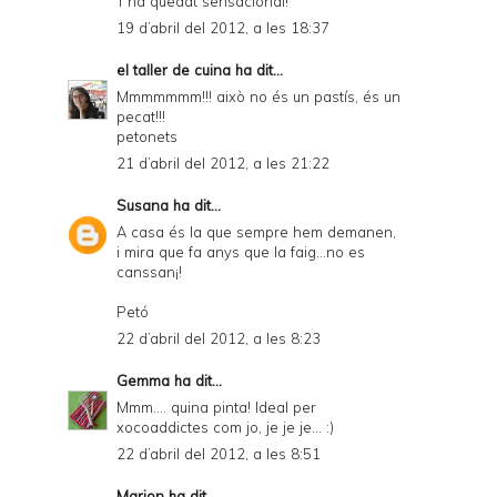
T'ha quedat sensacional!
19 d’abril del 2012, a les 18:37
el taller de cuina
ha dit...
Mmmmmmm!!! això no és un pastís, és un
pecat!!!
petonets
21 d’abril del 2012, a les 21:22
Susana
ha dit...
A casa és la que sempre hem demanen,
i mira que fa anys que la faig...no es
canssan¡!
Petó
22 d’abril del 2012, a les 8:23
Gemma
ha dit...
Mmm.... quina pinta! Ideal per
xocoaddictes com jo, je je je... :)
22 d’abril del 2012, a les 8:51
Marion
ha dit...