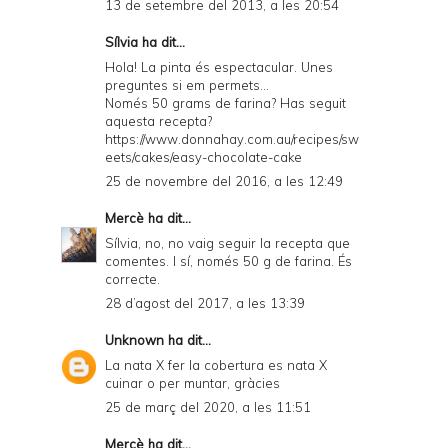
13 de setembre del 2013, a les 20:54
Sílvia
ha dit...
Hola! La pinta és espectacular. Unes
preguntes si em permets...
Només 50 grams de farina? Has seguit
aquesta recepta?
https://www.donnahay.com.au/recipes/sw
eets/cakes/easy-chocolate-cake
25 de novembre del 2016, a les 12:49
Mercè
ha dit...
Sílvia, no, no vaig seguir la recepta que
comentes. I sí, només 50 g de farina. És
correcte.
28 d’agost del 2017, a les 13:39
Unknown
ha dit...
La nata X fer la cobertura es nata X
cuinar o per muntar, gràcies
25 de març del 2020, a les 11:51
Mercè
ha dit...