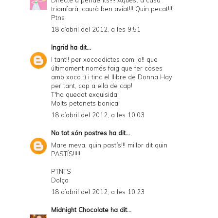
triomfarà, caurà ben aviat!!! Quin pecat!!!
Ptns
18 d’abril del 2012, a les 9:51
Ingrid
ha dit...
I tant!! per xocoadictes com jo!! que
últimament només faig que fer coses
amb xoco :) i tinc el llibre de Donna Hay
per tant, cap a ella de cap!
T'ha quedat exquisida!
Molts petonets bonica!
18 d’abril del 2012, a les 10:03
No tot són postres
ha dit...
Mare meva, quin pastís!!! millor dit quin
PASTÍS!!!!!
PTNTS
Dolça
18 d’abril del 2012, a les 10:23
Midnight Chocolate
ha dit...