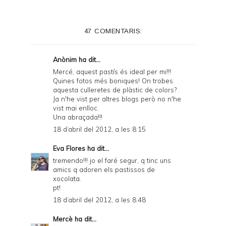
t
e
47 COMENTARIS:
r
F
Anònim ha dit...
r
Mercé, aquest pastís és ideal per mi!!!
Quines fotos més boniques! On trobes
i
aquesta culleretes de plàstic de colors?
e
Ja n'he vist per altres blogs però no n'he
vist mai enlloc.
n
Una abraçada!!!
d
18 d’abril del 2012, a les 8:15
l
Eva Flores
ha dit...
y
tremendo!!! jo el faré segur, q tinc uns
amics q adoren els pastissos de
a
xocolata.
pt!
n
18 d’abril del 2012, a les 8:48
d
Mercè
ha dit...
P