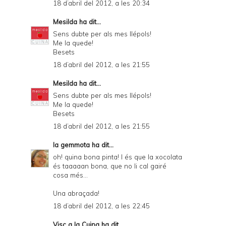
18 d’abril del 2012, a les 20:34
Mesilda
ha dit...
Sens dubte per als mes llépols!
Me la quede!
Besets
18 d’abril del 2012, a les 21:55
Mesilda
ha dit...
Sens dubte per als mes llépols!
Me la quede!
Besets
18 d’abril del 2012, a les 21:55
la gemmota
ha dit...
oh! quina bona pinta! I és que la xocolata
és taaaaan bona, que no li cal gairé
cosa més...
Una abraçada!
18 d’abril del 2012, a les 22:45
Visc a la Cuina
ha dit...