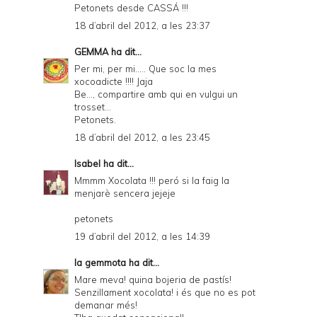
Petonets desde CASSÁ !!!
18 d’abril del 2012, a les 23:37
GEMMA
ha dit...
Per mi, per mi..... Que soc la mes
xocoadicte !!!! Jaja
Be..., compartire amb qui en vulgui un
trosset...
Petonets.
18 d’abril del 2012, a les 23:45
Isabel
ha dit...
Mmmm Xocolata !!! peró si la faig la
menjarè sencera jejeje
petonets
19 d’abril del 2012, a les 14:39
la gemmota
ha dit...
Mare meva! quina bojeria de pastís!
Senzillament xocolata! i és que no es pot
demanar més!