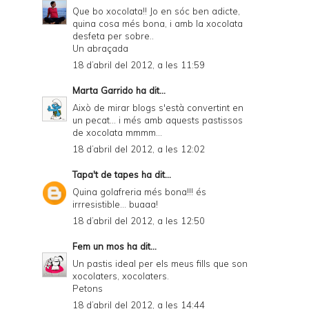
Que bo xocolata!! Jo en sóc ben adicte,
quina cosa més bona, i amb la xocolata
desfeta per sobre..
Un abraçada
18 d’abril del 2012, a les 11:59
Marta Garrido
ha dit...
Això de mirar blogs s'està convertint en
un pecat... i més amb aquests pastissos
de xocolata mmmm...
18 d’abril del 2012, a les 12:02
Tapa't de tapes
ha dit...
Quina golafreria més bona!!! és
irrresistible... buaaa!
18 d’abril del 2012, a les 12:50
Fem un mos
ha dit...
Un pastis ideal per els meus fills que son
xocolaters, xocolaters.
Petons
18 d’abril del 2012, a les 14:44