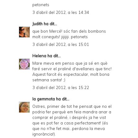
petonets
3 d’abril del 2012, a les 14:34
Judith
ha dit...
que bon Mercé! sóc fan dels bombons
molt coneguts! jijijiji. petonets
3 d’abril del 2012, a les 15:01
Helena
ha dit...
Mare meva em penso que ja sé en què
faré servir el praliné d'avellanes que tinc!
Aquest farcit és espectacular, molt bona
setmana santa! ;)
3 d’abril del 2012, a les 15:22
la gemmota
ha dit...
Ostres, primer de tot he pensat que no el
podria fer perquè em feia mandra anar a
comprar el praliné, i després ja he vist
que es pot fer a casa perfectament! (és
que no n'he fet mai...perdona la meva
ignorància!).