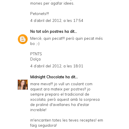
mones per agafar idees.
Petonets!!!
4 d’abril del 2012, a les 17:54
No tot són postres
ha dit...
Mercè, quin pecat!!! però quin pecat més
bo ;-)
PTNTS
Dolça
4 d’abril del 2012, a les 18:01
Midnight Chocolate
ha dit...
mare meva!!! jo vull un coulant com
aquest ara mateix per postres!! jo
sempre preparo el tradicional de
xocolata, però aquest amb la sorpresa
de praliné d'avellanes ha d'estar
increïble!
m'encanten totes les teves receptes! em
faig seguidora!