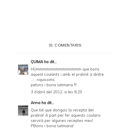
r
i
n
t
e
31 COMENTARIS:
r
F
QUIMA
ha dit...
r
HUmmmmmmmmmmmmmm que bons
aquest coulants i amb el praliné a dintre
i
.......riquissims.
e
petons i bona setmana !!!
3 d’abril del 2012, a les 8:20
n
d
Anna
ha dit...
Que bé que donguis la recepta del
l
praliné! A part per fer aquests coulans
y
servirà per algunes receptes mes!
PEtons i bona setmana!
a