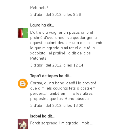
Petonets!!
3 d’abril del 2012, a les 9:36
Laura
ha dit...
L'altre dia vaig fer un pastis amb el
praliné d'avellanes i va quedar genial!! i
aquest coulant deu ser una delicia!! amb
lo que m'agrada a mi tot el que té la
xocolata i el praliné, lo dit delicios!!
Petonets!
3 d’abril del 2012, a les 12:14
Tapa't de tapes
ha dit...
Caram, quina bona idea!! Ho provaré,
que a mi els coulants fets a casa em
perden...! També em miro les altres
propostes que fas. Bona pàsqua!!!
3 d’abril del 2012, a les 13:00
Isabel
ha dit...
Farcit sorpresa !! m'agrada i molt ...