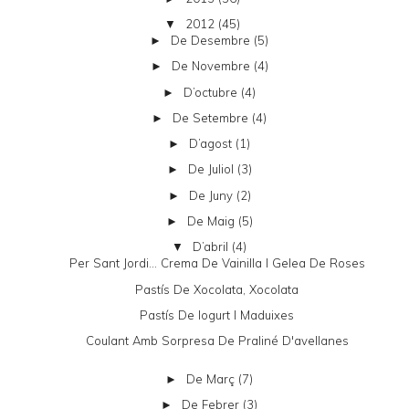
2012
(45)
▼
De Desembre
(5)
►
De Novembre
(4)
►
D’octubre
(4)
►
De Setembre
(4)
►
D’agost
(1)
►
De Juliol
(3)
►
De Juny
(2)
►
De Maig
(5)
►
D’abril
(4)
▼
Per Sant Jordi... Crema De Vainilla I Gelea De Roses
Pastís De Xocolata, Xocolata
Pastís De Iogurt I Maduixes
Coulant Amb Sorpresa De Praliné D'avellanes
De Març
(7)
►
De Febrer
(3)
►