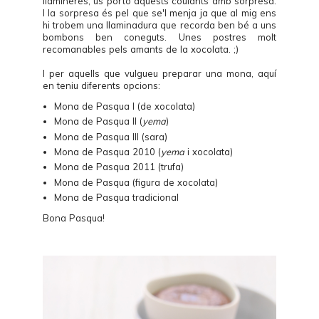
llamineres, us porto aquests coulants amb sorpresa.
I la sorpresa és pel que se'l menja ja que al mig ens
hi trobem una llaminadura que recorda ben bé a uns
bombons ben coneguts. Unes postres molt
recomanables pels amants de la xocolata. ;)
I per aquells que vulgueu preparar una mona, aquí
en teniu diferents opcions:
Mona de Pasqua I (de xocolata)
Mona de Pasqua II (
yema
)
Mona de Pasqua III (sara)
Mona de Pasqua 2010 (
yema
i xocolata)
Mona de Pasqua 2011 (trufa)
Mona de Pasqua (figura de xocolata)
Mona de Pasqua tradicional
Bona Pasqua!