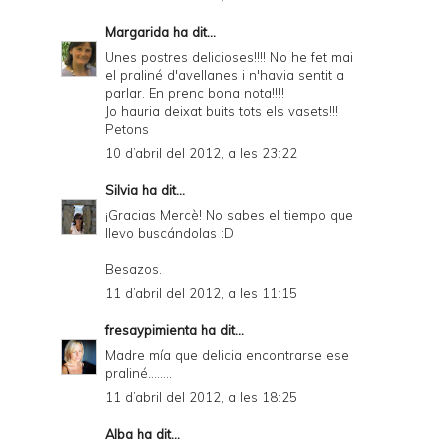
Margarida
ha dit...
Unes postres delicioses!!!! No he fet mai
el praliné d'avellanes i n'havia sentit a
parlar. En prenc bona nota!!!!
Jo hauria deixat buits tots els vasets!!!
Petons
10 d’abril del 2012, a les 23:22
Silvia
ha dit...
¡Gracias Mercè! No sabes el tiempo que
llevo buscándolas :D
Besazos.
11 d’abril del 2012, a les 11:15
fresaypimienta
ha dit...
Madre mía que delicia encontrarse ese
praliné........
11 d’abril del 2012, a les 18:25
Alba
ha dit...