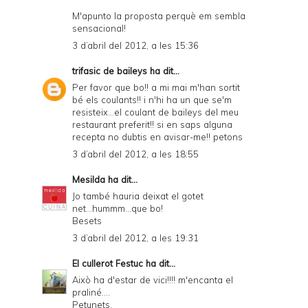
M'apunto la proposta perquè em sembla
sensacional!
3 d’abril del 2012, a les 15:36
trifasic de baileys
ha dit...
Per favor que bo!! a mi mai m'han sortit
bé els coulants!! i n'hi ha un que se'm
resisteix...el coulant de baileys del meu
restaurant preferit!! si en saps alguna
recepta no dubtis en avisar-me!! petons
3 d’abril del 2012, a les 18:55
Mesilda
ha dit...
Jo també hauria deixat el gotet
net...hummm...que bo!
Besets
3 d’abril del 2012, a les 19:31
El cullerot Festuc
ha dit...
Això ha d'estar de vici!!!! m'encanta el
praliné....
Petunets,