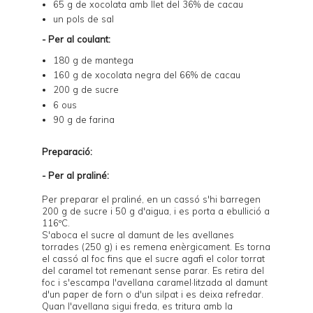
65 g de xocolata amb llet del 36% de cacau
un pols de sal
- Per al coulant:
180 g de mantega
160 g de xocolata negra del 66% de cacau
200 g de sucre
6 ous
90 g de farina
Preparació:
- Per al praliné:
Per preparar el praliné, en un cassó s'hi barregen
200 g de sucre i 50 g d'aigua, i es porta a ebullició a
116ºC.
S'aboca el sucre al damunt de les avellanes
torrades (250 g) i es remena enèrgicament. Es torna
el cassó al foc fins que el sucre agafi el color torrat
del caramel tot remenant sense parar. Es retira del
foc i s'escampa l'avellana caramel·litzada al damunt
d'un paper de forn o d'un silpat i es deixa refredar.
Quan l'avellana sigui freda, es tritura amb la