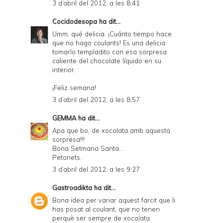
3 d’abril del 2012, a les 8:41
n
Cocidodesopa
ha dit...
d
Umm, qué delicia. ¡Cuánto tiempo hace
P
que no hago coulants! Es una delicia
tomarlo templadito con esa sorpresa
D
caliente del chocolate líquido en su
interior.
F
¡Feliz semana!
3 d’abril del 2012, a les 8:57
GEMMA
ha dit...
Apa que bo, de xocolata amb aquesta
sorpresa!!!
Bona Setmana Santa...
Petonets.
3 d’abril del 2012, a les 9:27
Gastroadikta
ha dit...
Bona idea per variar aquest farcit que li
has posat al coulant, que no tenen
perquè ser sempre de xocolata.