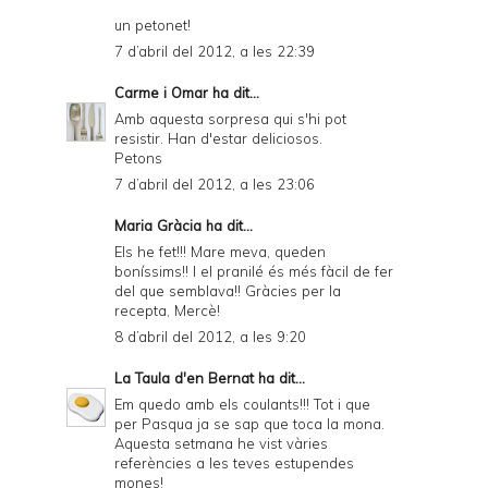
un petonet!
7 d’abril del 2012, a les 22:39
Carme i Omar
ha dit...
Amb aquesta sorpresa qui s'hi pot
resistir. Han d'estar deliciosos.
Petons
7 d’abril del 2012, a les 23:06
Maria Gràcia ha dit...
Els he fet!!! Mare meva, queden
boníssims!! I el pranilé és més fàcil de fer
del que semblava!! Gràcies per la
recepta, Mercè!
8 d’abril del 2012, a les 9:20
La Taula d'en Bernat
ha dit...
Em quedo amb els coulants!!! Tot i que
per Pasqua ja se sap que toca la mona.
Aquesta setmana he vist vàries
referències a les teves estupendes
mones!