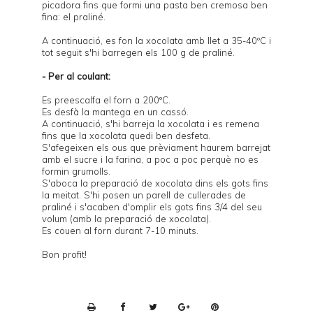
picadora fins que formi una pasta ben cremosa ben
fina: el praliné.
A continuació, es fon la xocolata amb llet a 35-40ºC i
tot seguit s'hi barregen els 100 g de praliné.
- Per al coulant:
Es preescalfa el forn a 200ºC.
Es desfà la mantega en un cassó.
A continuació, s'hi barreja la xocolata i es remena
fins que la xocolata quedi ben desfeta.
S'afegeixen els ous que prèviament haurem barrejat
amb el sucre i la farina, a poc a poc perquè no es
formin grumolls.
S'aboca la preparació de xocolata dins els gots fins
la meitat. S'hi posen un parell de cullerades de
praliné i s'acaben d'omplir els gots fins 3/4 del seu
volum (amb la preparació de xocolata).
Es couen al forn durant 7-10 minuts.
Bon profit!
P