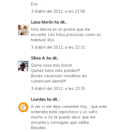
Eva.
3 d’abril del 2012, a les 21:06
Luisa Morón
ha dit...
Una delicia es un postre que me
encanta. LAs fotos preciosas como es
habitual. Bss
3 d’abril del 2012, a les 22:31
Sílvia A.
ha dit...
Quina cosa més bona!
Quines fotos més polides!!!
Bones vacances! nosaltres les
comencem demà!!!!
3 d’abril del 2012, a les 23:15
Lourdes
ha dit...
A ver si me deja comentar hoy... que este
ordenata está caprichoso y yo sufro
mucho si no te puedo decir que me
encanta y consigues que salibe.
Besotes.