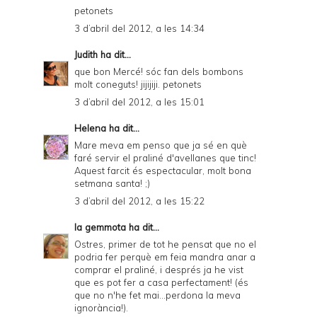
petonets
3 d’abril del 2012, a les 14:34
Judith
ha dit...
que bon Mercé! sóc fan dels bombons
molt coneguts! jijijiji. petonets
3 d’abril del 2012, a les 15:01
Helena
ha dit...
Mare meva em penso que ja sé en què
faré servir el praliné d'avellanes que tinc!
Aquest farcit és espectacular, molt bona
setmana santa! ;)
3 d’abril del 2012, a les 15:22
la gemmota
ha dit...
Ostres, primer de tot he pensat que no el
podria fer perquè em feia mandra anar a
comprar el praliné, i després ja he vist
que es pot fer a casa perfectament! (és
que no n'he fet mai...perdona la meva
ignorància!).