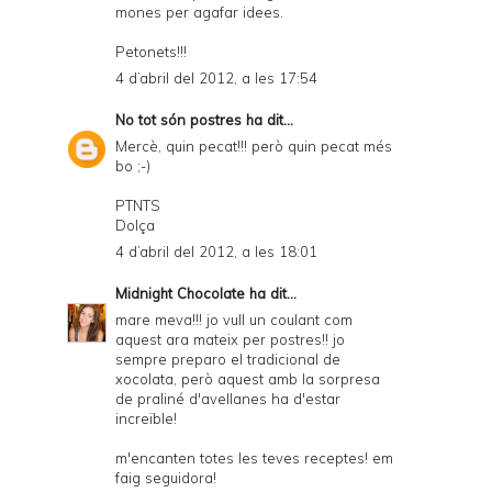
mones per agafar idees.
Petonets!!!
4 d’abril del 2012, a les 17:54
No tot són postres
ha dit...
Mercè, quin pecat!!! però quin pecat més
bo ;-)
PTNTS
Dolça
4 d’abril del 2012, a les 18:01
Midnight Chocolate
ha dit...
mare meva!!! jo vull un coulant com
aquest ara mateix per postres!! jo
sempre preparo el tradicional de
xocolata, però aquest amb la sorpresa
de praliné d'avellanes ha d'estar
increïble!
m'encanten totes les teves receptes! em
faig seguidora!