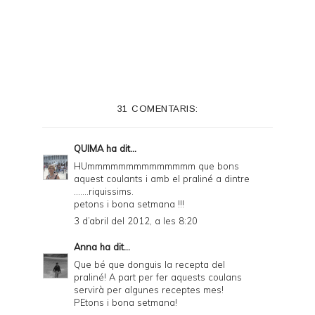
r
i
n
t
e
31 COMENTARIS:
r
F
QUIMA
ha dit...
r
HUmmmmmmmmmmmmmm que bons
aquest coulants i amb el praliné a dintre
i
.......riquissims.
e
petons i bona setmana !!!
3 d’abril del 2012, a les 8:20
n
d
Anna
ha dit...
Que bé que donguis la recepta del
l
praliné! A part per fer aquests coulans
y
servirà per algunes receptes mes!
PEtons i bona setmana!
a