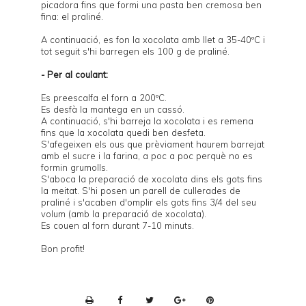
picadora fins que formi una pasta ben cremosa ben
fina: el praliné.
A continuació, es fon la xocolata amb llet a 35-40ºC i
tot seguit s'hi barregen els 100 g de praliné.
- Per al coulant:
Es preescalfa el forn a 200ºC.
Es desfà la mantega en un cassó.
A continuació, s'hi barreja la xocolata i es remena
fins que la xocolata quedi ben desfeta.
S'afegeixen els ous que prèviament haurem barrejat
amb el sucre i la farina, a poc a poc perquè no es
formin grumolls.
S'aboca la preparació de xocolata dins els gots fins
la meitat. S'hi posen un parell de cullerades de
praliné i s'acaben d'omplir els gots fins 3/4 del seu
volum (amb la preparació de xocolata).
Es couen al forn durant 7-10 minuts.
Bon profit!
P