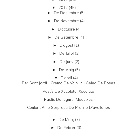
2012
(45)
▼
De Desembre
(5)
►
De Novembre
(4)
►
D’octubre
(4)
►
De Setembre
(4)
►
D’agost
(1)
►
De Juliol
(3)
►
De Juny
(2)
►
De Maig
(5)
►
D’abril
(4)
▼
Per Sant Jordi... Crema De Vainilla I Gelea De Roses
Pastís De Xocolata, Xocolata
Pastís De Iogurt I Maduixes
Coulant Amb Sorpresa De Praliné D'avellanes
De Març
(7)
►
De Febrer
(3)
►