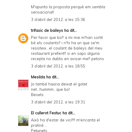
M'apunto la proposta perquè em sembla
sensacional!
3 d’abril del 2012, a les 15:36
trifasic de baileys
ha dit...
Per favor que bo!! a mi mai m'han sortit
bé els coulants!! i n'hi ha un que se'm
resisteix...el coulant de baileys del meu
restaurant preferit!! si en saps alguna
recepta no dubtis en avisar-me!! petons
3 d’abril del 2012, a les 18:55
Mesilda
ha dit...
Jo també hauria deixat el gotet
net...hummm...que bo!
Besets
3 d’abril del 2012, a les 19:31
El cullerot Festuc
ha dit...
Això ha d'estar de vici!!!! m'encanta el
praliné....
Petunets,