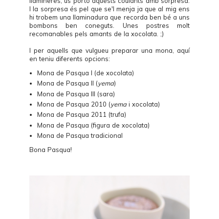
llamineres, us porto aquests coulants amb sorpresa.
I la sorpresa és pel que se'l menja ja que al mig ens
hi trobem una llaminadura que recorda ben bé a uns
bombons ben coneguts. Unes postres molt
recomanables pels amants de la xocolata. ;)
I per aquells que vulgueu preparar una mona, aquí
en teniu diferents opcions:
Mona de Pasqua I (de xocolata)
Mona de Pasqua II (
yema
)
Mona de Pasqua III (sara)
Mona de Pasqua 2010 (
yema
i xocolata)
Mona de Pasqua 2011 (trufa)
Mona de Pasqua (figura de xocolata)
Mona de Pasqua tradicional
Bona Pasqua!