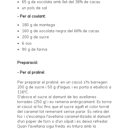
65 g de xocolata amb llet del 36% de cacau
un pols de sal
- Per al coulant:
180 g de mantega
160 g de xocolata negra del 66% de cacau
200 g de sucre
6 ous
90 g de farina
Preparació:
- Per al praliné:
Per preparar el praliné, en un cassó s'hi barregen
200 g de sucre i 50 g d'aigua, i es porta a ebullició a
116ºC.
S'aboca el sucre al damunt de les avellanes
torrades (250 g) i es remena enèrgicament. Es torna
el cassó al foc fins que el sucre agafi el color torrat
del caramel tot remenant sense parar. Es retira del
foc i s'escampa l'avellana caramel·litzada al damunt
d'un paper de forn o d'un silpat i es deixa refredar.
Quan l'avellana sigui freda, es tritura amb la