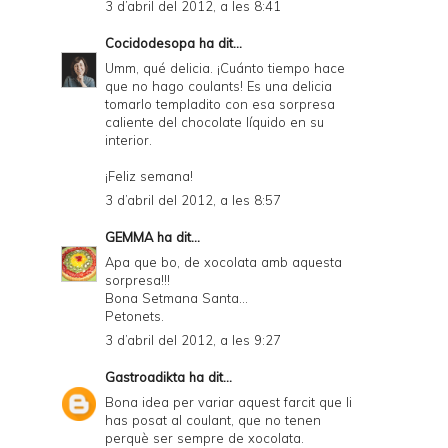
3 d’abril del 2012, a les 8:41
n
Cocidodesopa
ha dit...
d
Umm, qué delicia. ¡Cuánto tiempo hace
P
que no hago coulants! Es una delicia
tomarlo templadito con esa sorpresa
D
caliente del chocolate líquido en su
interior.
F
¡Feliz semana!
3 d’abril del 2012, a les 8:57
GEMMA
ha dit...
Apa que bo, de xocolata amb aquesta
sorpresa!!!
Bona Setmana Santa...
Petonets.
3 d’abril del 2012, a les 9:27
Gastroadikta
ha dit...
Bona idea per variar aquest farcit que li
has posat al coulant, que no tenen
perquè ser sempre de xocolata.