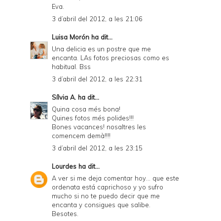
Eva.
3 d’abril del 2012, a les 21:06
Luisa Morón
ha dit...
Una delicia es un postre que me
encanta. LAs fotos preciosas como es
habitual. Bss
3 d’abril del 2012, a les 22:31
Sílvia A.
ha dit...
Quina cosa més bona!
Quines fotos més polides!!!
Bones vacances! nosaltres les
comencem demà!!!!
3 d’abril del 2012, a les 23:15
Lourdes
ha dit...
A ver si me deja comentar hoy... que este
ordenata está caprichoso y yo sufro
mucho si no te puedo decir que me
encanta y consigues que salibe.
Besotes.