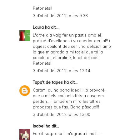
Petonets!!
3 d’abril del 2012, a les 9:36
Laura
ha dit...
L'altre dia vaig fer un pastis amb el
praliné d'avellanes i va quedar genial!! i
aquest coulant deu ser una delicia!! amb
lo que m'agrada a mi tot el que té la
xocolata i el praliné, lo dit delicios!!
Petonets!
3 d’abril del 2012, a les 12:14
Tapa't de tapes
ha dit...
Caram, quina bona idea!! Ho provaré,
que a mi els coulants fets a casa em
perden...! També em miro les altres
propostes que fas. Bona pàsqua!!!
3 d’abril del 2012, a les 13:00
Isabel
ha dit...
Farcit sorpresa !! m'agrada i molt ...