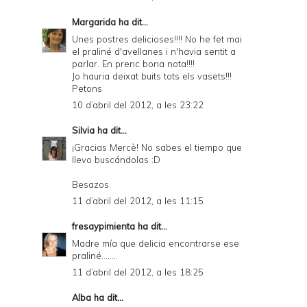
Margarida
ha dit...
Unes postres delicioses!!!! No he fet mai
el praliné d'avellanes i n'havia sentit a
parlar. En prenc bona nota!!!!
Jo hauria deixat buits tots els vasets!!!
Petons
10 d’abril del 2012, a les 23:22
Silvia
ha dit...
¡Gracias Mercè! No sabes el tiempo que
llevo buscándolas :D
Besazos.
11 d’abril del 2012, a les 11:15
fresaypimienta
ha dit...
Madre mía que delicia encontrarse ese
praliné........
11 d’abril del 2012, a les 18:25
Alba
ha dit...