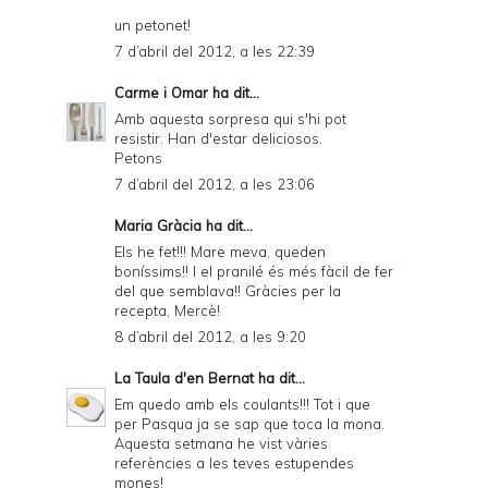
un petonet!
7 d’abril del 2012, a les 22:39
Carme i Omar
ha dit...
Amb aquesta sorpresa qui s'hi pot
resistir. Han d'estar deliciosos.
Petons
7 d’abril del 2012, a les 23:06
Maria Gràcia ha dit...
Els he fet!!! Mare meva, queden
boníssims!! I el pranilé és més fàcil de fer
del que semblava!! Gràcies per la
recepta, Mercè!
8 d’abril del 2012, a les 9:20
La Taula d'en Bernat
ha dit...
Em quedo amb els coulants!!! Tot i que
per Pasqua ja se sap que toca la mona.
Aquesta setmana he vist vàries
referències a les teves estupendes
mones!