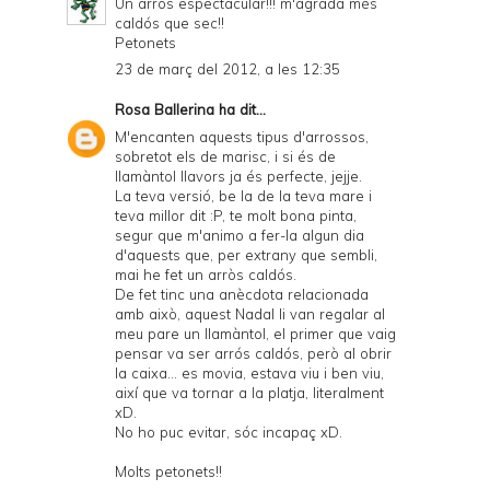
Un arròs espectacular!!! m'agrada més
caldós que sec!!
Petonets
23 de març del 2012, a les 12:35
Rosa Ballerina
ha dit...
M'encanten aquests tipus d'arrossos,
sobretot els de marisc, i si és de
llamàntol llavors ja és perfecte, jejje.
La teva versió, be la de la teva mare i
teva millor dit :P, te molt bona pinta,
segur que m'animo a fer-la algun dia
d'aquests que, per extrany que sembli,
mai he fet un arròs caldós.
De fet tinc una anècdota relacionada
amb això, aquest Nadal li van regalar al
meu pare un llamàntol, el primer que vaig
pensar va ser arrós caldós, però al obrir
la caixa... es movia, estava viu i ben viu,
així que va tornar a la platja, literalment
xD.
No ho puc evitar, sóc incapaç xD.
Molts petonets!!