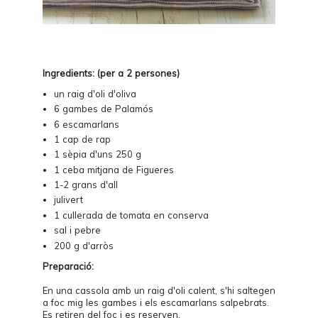
Ingredients: (per a 2 persones)
un raig d'oli d'oliva
6 gambes de Palamós
6 escamarlans
1 cap de rap
1 sèpia d'uns 250 g
1 ceba mitjana de Figueres
1-2 grans d'all
julivert
1 cullerada de tomata en conserva
sal i pebre
200 g d'arròs
Preparació:
En una cassola amb un raig d'oli calent, s'hi saltegen
a foc mig les gambes i els escamarlans salpebrats.
Es retiren del foc i es reserven.