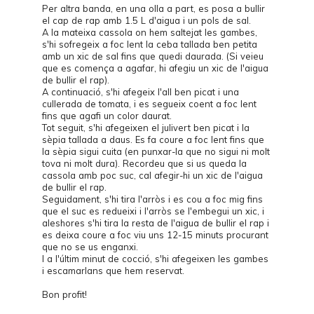
Per altra banda, en una olla a part, es posa a bullir
el cap de rap amb 1.5 L d'aigua i un pols de sal.
A la mateixa cassola on hem saltejat les gambes,
s'hi sofregeix a foc lent la ceba tallada ben petita
amb un xic de sal fins que quedi daurada. (Si veieu
que es comença a agafar, hi afegiu un xic de l'aigua
de bullir el rap).
A continuació, s'hi afegeix l'all ben picat i una
cullerada de tomata, i es segueix coent a foc lent
fins que agafi un color daurat.
Tot seguit, s'hi afegeixen el julivert ben picat i la
sèpia tallada a daus. Es fa coure a foc lent fins que
la sèpia sigui cuita (en punxar-la que no sigui ni molt
tova ni molt dura). Recordeu que si us queda la
cassola amb poc suc, cal afegir-hi un xic de l'aigua
de bullir el rap.
Seguidament, s'hi tira l'arròs i es cou a foc mig fins
que el suc es redueixi i l'arròs se l'embegui un xic, i
aleshores s'hi tira la resta de l'aigua de bullir el rap i
es deixa coure a foc viu uns 12-15 minuts procurant
que no se us enganxi.
I a l'últim minut de cocció, s'hi afegeixen les gambes
i escamarlans que hem reservat.
Bon profit!