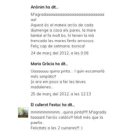
Anònim ha dit...
M'agradaaaaaaaaaaaaaaaaaaaaaaaaa
aa!
Aquest és el mateix arròs de cada
diumenge a casa els pares, la mare
també el fa molt bo, hi tenen la mà
trencada les mares fents arrossos.
Feliç cap de setmana, bonica!
24 de març del 2012, a les 0:06
Maria Gràcia ha dit...
Uaaauuuu quina pinta.... I quin escamarlà
més simpàtic!!
Jo ara em poso a fer les teves
madalenes...
25 de març del 2012, a les 12:13
El cullerot Festuc
ha dit...
mmmmmmmmm....quina pinta!!!!! M'agrada
taaaant l'arròs caldós!!! Molt més que la
paella...
Felicitats a les 2 cuineres!!! :)