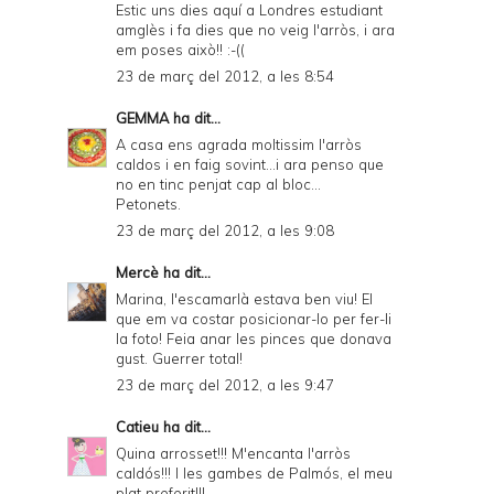
Estic uns dies aquí a Londres estudiant
amglès i fa dies que no veig l'arròs, i ara
em poses això!! :-((
23 de març del 2012, a les 8:54
GEMMA
ha dit...
A casa ens agrada moltissim l'arròs
caldos i en faig sovint...i ara penso que
no en tinc penjat cap al bloc...
Petonets.
23 de març del 2012, a les 9:08
Mercè
ha dit...
Marina, l'escamarlà estava ben viu! El
que em va costar posicionar-lo per fer-li
la foto! Feia anar les pinces que donava
gust. Guerrer total!
23 de març del 2012, a les 9:47
Catieu
ha dit...
Quina arrosset!!! M'encanta l'arròs
caldós!!! I les gambes de Palmós, el meu
plat preferit!!!