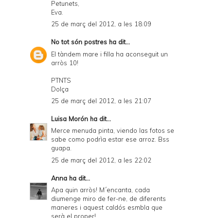
Petunets,
Eva.
25 de març del 2012, a les 18:09
No tot són postres
ha dit...
El tàndem mare i filla ha aconseguit un
arròs 10!
PTNTS
Dolça
25 de març del 2012, a les 21:07
Luisa Morón
ha dit...
Merce menuda pinta, viendo las fotos se
sabe como podrìa estar ese arroz. Bss
guapa.
25 de març del 2012, a les 22:02
Anna
ha dit...
Apa quin arròs! M´encanta, cada
diumenge miro de fer-ne, de diferents
maneres i aquest caldós esmbla que
serà el proper!