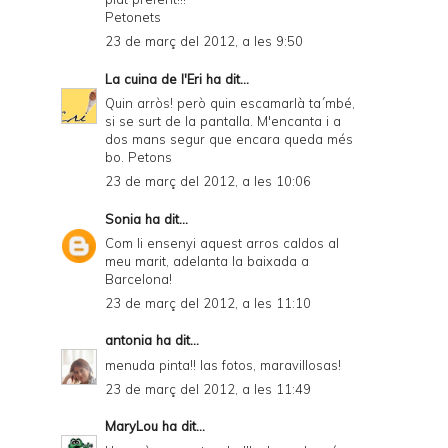
Petonets
23 de març del 2012, a les 9:50
La cuina de l'Eri
ha dit...
Quin arròs! però quin escamarlà ta´mbé,
si se surt de la pantalla. M'encanta i a
dos mans segur que encara queda més
bo. Petons
23 de març del 2012, a les 10:06
Sonia
ha dit...
Com li ensenyi aquest arros caldos al
meu marit, adelanta la baixada a
Barcelona!
23 de març del 2012, a les 11:10
antonia
ha dit...
menuda pinta!! las fotos, maravillosas!
23 de març del 2012, a les 11:49
MaryLou
ha dit...