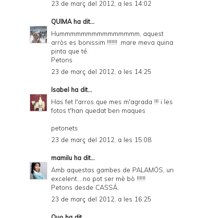
23 de març del 2012, a les 14:02
QUIMA
ha dit...
Hummmmmmmmmmmmmmm, aquest
arròs es bonissim !!!!!!! .mare meva quina
pinta que té.
Petons
23 de març del 2012, a les 14:25
Isabel
ha dit...
Has fet l'arros que mes m'agrada !!! i les
fotos t'han quedat ben maques
petonets
23 de març del 2012, a les 15:08
mamilu
ha dit...
Amb aquestas gambes de PALAMÖS, un
excelent....no pot ser mè bò !!!!!!
Petons desde CASSÁ.
23 de març del 2012, a les 16:25
Quo
ha dit...