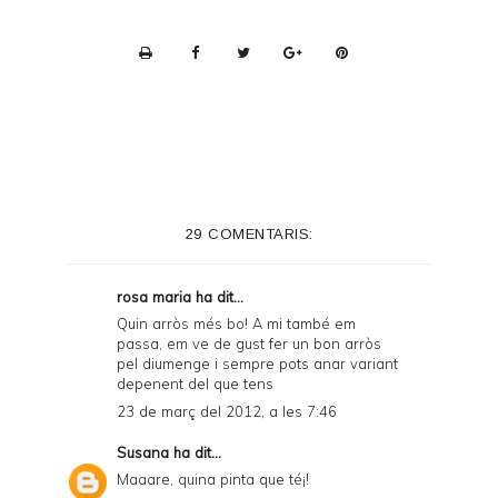
P
r
i
n
t
e
29 COMENTARIS:
r
F
rosa maria
ha dit...
r
Quin arròs més bo! A mi també em
passa, em ve de gust fer un bon arròs
i
pel diumenge i sempre pots anar variant
e
depenent del que tens
23 de març del 2012, a les 7:46
n
d
Susana
ha dit...
Maaare, quina pinta que té¡!
l