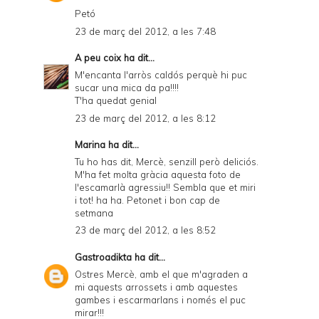
y
Petó
23 de març del 2012, a les 7:48
a
n
A peu coix
ha dit...
M'encanta l'arròs caldós perquè hi puc
d
sucar una mica da pa!!!!
P
T'ha quedat genial
23 de març del 2012, a les 8:12
D
F
Marina
ha dit...
Tu ho has dit, Mercè, senzill però deliciós.
M'ha fet molta gràcia aquesta foto de
l'escamarlà agressiu!! Sembla que et miri
i tot! ha ha. Petonet i bon cap de
setmana
23 de març del 2012, a les 8:52
Gastroadikta
ha dit...
Ostres Mercè, amb el que m'agraden a
mi aquests arrossets i amb aquestes
gambes i escarmarlans i només el puc
mirar!!!