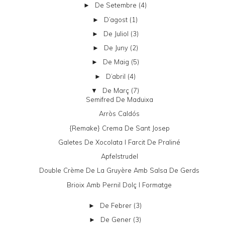
De Setembre
(4)
►
D’agost
(1)
►
De Juliol
(3)
►
De Juny
(2)
►
De Maig
(5)
►
D’abril
(4)
►
De Març
(7)
▼
Semifred De Maduixa
Arròs Caldós
{remake} Crema De Sant Josep
Galetes De Xocolata I Farcit De Praliné
Apfelstrudel
Double Crème De La Gruyère Amb Salsa De Gerds
Brioix Amb Pernil Dolç I Formatge
De Febrer
(3)
►
De Gener
(3)
►