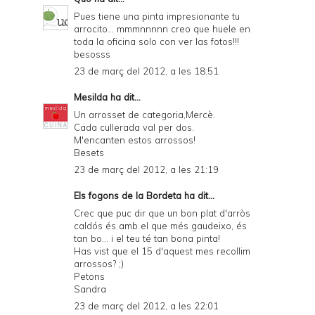
Pues tiene una pinta impresionante tu
arrocito... mmmnnnnn creo que huele en
toda la oficina solo con ver las fotos!!!
besosss
23 de març del 2012, a les 18:51
Mesilda
ha dit...
Un arrosset de categoria,Mercè.
Cada cullerada val per dos.
M'encanten estos arrossos!
Besets
23 de març del 2012, a les 21:19
Els fogons de la Bordeta
ha dit...
Crec que puc dir que un bon plat d'arròs
caldós és amb el que més gaudeixo, és
tan bo... i el teu té tan bona pinta!
Has vist que el 15 d'aquest mes recollim
arrossos? ;)
Petons
Sandra
23 de març del 2012, a les 22:01