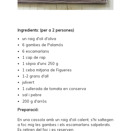
Ingredients: (per a 2 persones)
un raig d'oli d'oliva
6 gambes de Palamós
6 escamarlans
1 cap de rap
1 sèpia d'uns 250 g
1 ceba mitjana de Figueres
1-2 grans d'all
julivert
1 cullerada de tomata en conserva
sal i pebre
200 g d'arròs
Preparació:
En una cassola amb un raig d'oli calent, s'hi saltegen
a foc mig les gambes i els escamarlans salpebrats.
Es retiren del foc i es reserven.