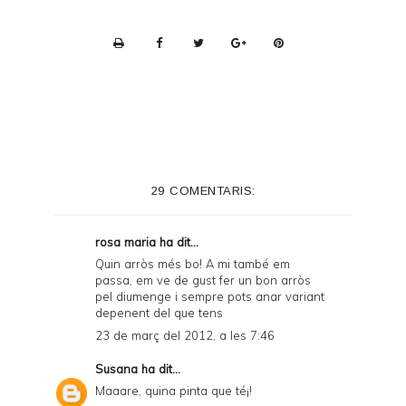
P
r
i
n
t
e
29 COMENTARIS:
r
F
rosa maria
ha dit...
r
Quin arròs més bo! A mi també em
passa, em ve de gust fer un bon arròs
i
pel diumenge i sempre pots anar variant
e
depenent del que tens
23 de març del 2012, a les 7:46
n
d
Susana
ha dit...
Maaare, quina pinta que té¡!
l