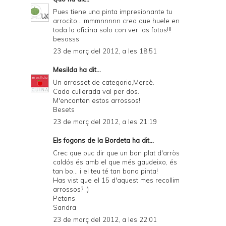
Pues tiene una pinta impresionante tu
arrocito... mmmnnnnn creo que huele en
toda la oficina solo con ver las fotos!!!
besosss
23 de març del 2012, a les 18:51
Mesilda
ha dit...
Un arrosset de categoria,Mercè.
Cada cullerada val per dos.
M'encanten estos arrossos!
Besets
23 de març del 2012, a les 21:19
Els fogons de la Bordeta
ha dit...
Crec que puc dir que un bon plat d'arròs
caldós és amb el que més gaudeixo, és
tan bo... i el teu té tan bona pinta!
Has vist que el 15 d'aquest mes recollim
arrossos? ;)
Petons
Sandra
23 de març del 2012, a les 22:01