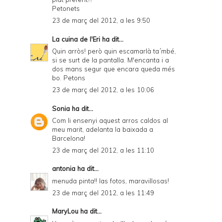
Petonets
23 de març del 2012, a les 9:50
La cuina de l'Eri
ha dit...
Quin arròs! però quin escamarlà ta´mbé,
si se surt de la pantalla. M'encanta i a
dos mans segur que encara queda més
bo. Petons
23 de març del 2012, a les 10:06
Sonia
ha dit...
Com li ensenyi aquest arros caldos al
meu marit, adelanta la baixada a
Barcelona!
23 de març del 2012, a les 11:10
antonia
ha dit...
menuda pinta!! las fotos, maravillosas!
23 de març del 2012, a les 11:49
MaryLou
ha dit...