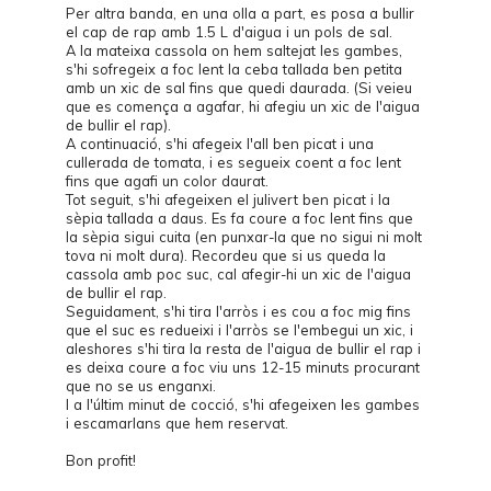
Per altra banda, en una olla a part, es posa a bullir
el cap de rap amb 1.5 L d'aigua i un pols de sal.
A la mateixa cassola on hem saltejat les gambes,
s'hi sofregeix a foc lent la ceba tallada ben petita
amb un xic de sal fins que quedi daurada. (Si veieu
que es comença a agafar, hi afegiu un xic de l'aigua
de bullir el rap).
A continuació, s'hi afegeix l'all ben picat i una
cullerada de tomata, i es segueix coent a foc lent
fins que agafi un color daurat.
Tot seguit, s'hi afegeixen el julivert ben picat i la
sèpia tallada a daus. Es fa coure a foc lent fins que
la sèpia sigui cuita (en punxar-la que no sigui ni molt
tova ni molt dura). Recordeu que si us queda la
cassola amb poc suc, cal afegir-hi un xic de l'aigua
de bullir el rap.
Seguidament, s'hi tira l'arròs i es cou a foc mig fins
que el suc es redueixi i l'arròs se l'embegui un xic, i
aleshores s'hi tira la resta de l'aigua de bullir el rap i
es deixa coure a foc viu uns 12-15 minuts procurant
que no se us enganxi.
I a l'últim minut de cocció, s'hi afegeixen les gambes
i escamarlans que hem reservat.
Bon profit!