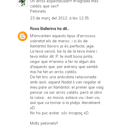
Un arròs espectacular!!! m'agrada més
caldós que sec!!
Petonets
23 de març del 2012, a les 12:35
Rosa Ballerina
ha dit...
M'encanten aquests tipus d'arrossos,
sobretot els de marisc, i si és de
llamàntol llavors ja és perfecte, jejje.
La teva versió, be la de la teva mare i
teva millor dit :P, te molt bona pinta,
segur que m'animo a fer-la algun dia
d'aquests que, per extrany que sembli,
mai he fet un arròs caldós.
De fet tinc una anècdota relacionada
amb això, aquest Nadal li van regalar al
meu pare un llamàntol, el primer que vaig
pensar va ser arrós caldós, però al obrir
la caixa... es movia, estava viu i ben viu,
així que va tornar a la platja, literalment
xD.
No ho puc evitar, sóc incapaç xD.
Molts petonets!!