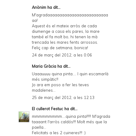
Anònim ha dit...
M'agradaaaaaaaaaaaaaaaaaaaaaaaaa
aa!
Aquest és el mateix arròs de cada
diumenge a casa els pares, la mare
també el fa molt bo, hi tenen la mà
trencada les mares fents arrossos.
Feliç cap de setmana, bonica!
24 de març del 2012, a les 0:06
Maria Gràcia ha dit...
Uaaauuuu quina pinta.... I quin escamarlà
més simpàtic!!
Jo ara em poso a fer les teves
madalenes...
25 de març del 2012, a les 12:13
El cullerot Festuc
ha dit...
mmmmmmmmm....quina pinta!!!!! M'agrada
taaaant l'arròs caldós!!! Molt més que la
paella...
Felicitats a les 2 cuineres!!! :)