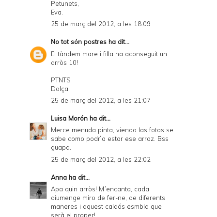
Petunets,
Eva.
25 de març del 2012, a les 18:09
No tot són postres
ha dit...
El tàndem mare i filla ha aconseguit un
arròs 10!
PTNTS
Dolça
25 de març del 2012, a les 21:07
Luisa Morón
ha dit...
Merce menuda pinta, viendo las fotos se
sabe como podrìa estar ese arroz. Bss
guapa.
25 de març del 2012, a les 22:02
Anna
ha dit...
Apa quin arròs! M´encanta, cada
diumenge miro de fer-ne, de diferents
maneres i aquest caldós esmbla que
serà el proper!