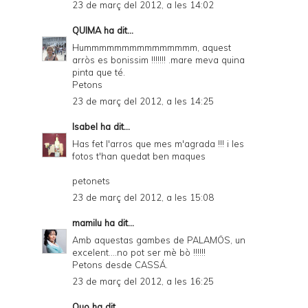
23 de març del 2012, a les 14:02
QUIMA
ha dit...
Hummmmmmmmmmmmmmm, aquest
arròs es bonissim !!!!!!! .mare meva quina
pinta que té.
Petons
23 de març del 2012, a les 14:25
Isabel
ha dit...
Has fet l'arros que mes m'agrada !!! i les
fotos t'han quedat ben maques
petonets
23 de març del 2012, a les 15:08
mamilu
ha dit...
Amb aquestas gambes de PALAMÖS, un
excelent....no pot ser mè bò !!!!!!
Petons desde CASSÁ.
23 de març del 2012, a les 16:25
Quo
ha dit...