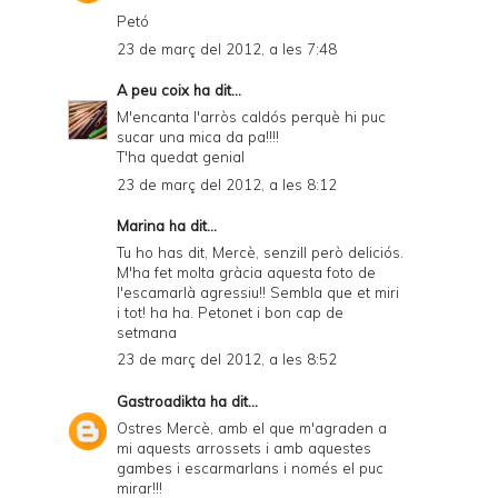
y
Petó
23 de març del 2012, a les 7:48
a
n
A peu coix
ha dit...
M'encanta l'arròs caldós perquè hi puc
d
sucar una mica da pa!!!!
P
T'ha quedat genial
23 de març del 2012, a les 8:12
D
F
Marina
ha dit...
Tu ho has dit, Mercè, senzill però deliciós.
M'ha fet molta gràcia aquesta foto de
l'escamarlà agressiu!! Sembla que et miri
i tot! ha ha. Petonet i bon cap de
setmana
23 de març del 2012, a les 8:52
Gastroadikta
ha dit...
Ostres Mercè, amb el que m'agraden a
mi aquests arrossets i amb aquestes
gambes i escarmarlans i només el puc
mirar!!!