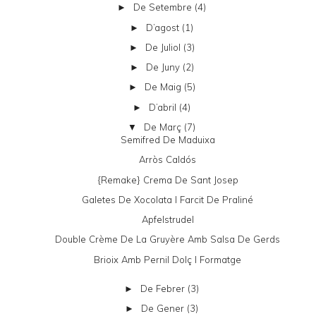
De Setembre
(4)
►
D’agost
(1)
►
De Juliol
(3)
►
De Juny
(2)
►
De Maig
(5)
►
D’abril
(4)
►
De Març
(7)
▼
Semifred De Maduixa
Arròs Caldós
{remake} Crema De Sant Josep
Galetes De Xocolata I Farcit De Praliné
Apfelstrudel
Double Crème De La Gruyère Amb Salsa De Gerds
Brioix Amb Pernil Dolç I Formatge
De Febrer
(3)
►
De Gener
(3)
►