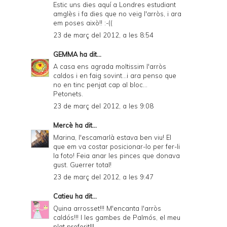
Estic uns dies aquí a Londres estudiant
amglès i fa dies que no veig l'arròs, i ara
em poses això!! :-((
23 de març del 2012, a les 8:54
GEMMA
ha dit...
A casa ens agrada moltissim l'arròs
caldos i en faig sovint...i ara penso que
no en tinc penjat cap al bloc...
Petonets.
23 de març del 2012, a les 9:08
Mercè
ha dit...
Marina, l'escamarlà estava ben viu! El
que em va costar posicionar-lo per fer-li
la foto! Feia anar les pinces que donava
gust. Guerrer total!
23 de març del 2012, a les 9:47
Catieu
ha dit...
Quina arrosset!!! M'encanta l'arròs
caldós!!! I les gambes de Palmós, el meu
plat preferit!!!