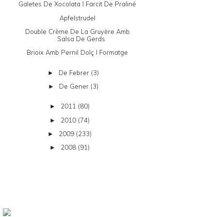
Galetes De Xocolata I Farcit De Praliné
Apfelstrudel
Double Crème De La Gruyère Amb
Salsa De Gerds
Brioix Amb Pernil Dolç I Formatge
De Febrer
(3)
►
De Gener
(3)
►
2011
(80)
►
2010
(74)
►
2009
(233)
►
2008
(91)
►