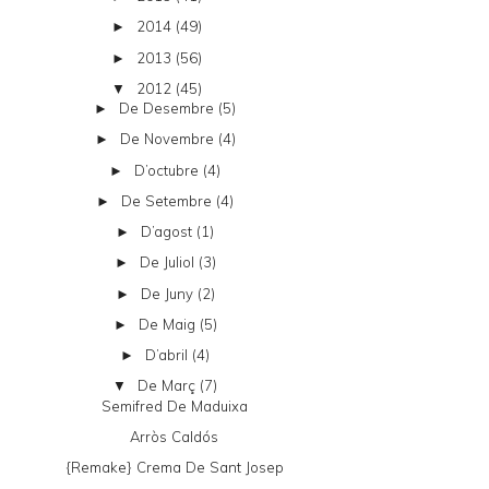
2014
(49)
►
2013
(56)
►
2012
(45)
▼
De Desembre
(5)
►
De Novembre
(4)
►
D’octubre
(4)
►
De Setembre
(4)
►
D’agost
(1)
►
De Juliol
(3)
►
De Juny
(2)
►
De Maig
(5)
►
D’abril
(4)
►
De Març
(7)
▼
Semifred De Maduixa
Arròs Caldós
{remake} Crema De Sant Josep