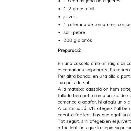
1 ceba mitjana de Figueres
1-2 grans d'all
julivert
1 cullerada de tomata en conse
sal i pebre
200 g d'arròs
Preparació:
En una cassola amb un raig d'oli ca
escamarlans salpebrats. Es retiren 
Per altra banda, en una olla a part
i un pols de sal.
A la mateixa cassola on hem saltej
tallada ben petita amb un xic de sa
comença a agafar, hi afegiu un xic de
A continuació, s'hi afegeix l'all be
coent a foc lent fins que agafi un c
Tot seguit, s'hi afegeixen el juliver
a foc lent fins que la sèpia sigui c