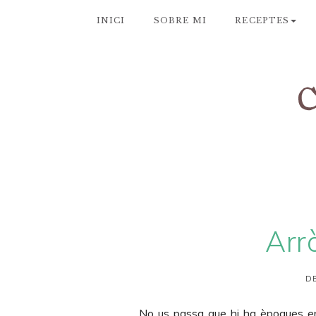
INICI
SOBRE MI
RECEPTES
Arr
DE
No us passa que hi ha èpoques en