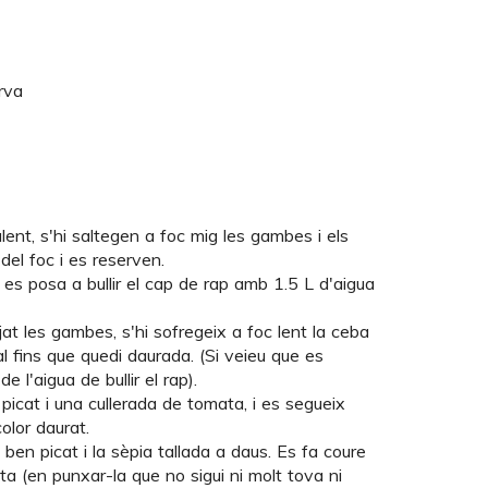
rva
lent, s'hi saltegen a foc mig les gambes i els
del foc i es reserven.
, es posa a bullir el cap de rap amb 1.5 L d'aigua
at les gambes, s'hi sofregeix a foc lent la ceba
l fins que quedi daurada. (Si veieu que es
 l'aigua de bullir el rap).
n picat i una cullerada de tomata, i es segueix
olor daurat.
t ben picat i la sèpia tallada a daus. Es fa coure
uita (en punxar-la que no sigui ni molt tova ni