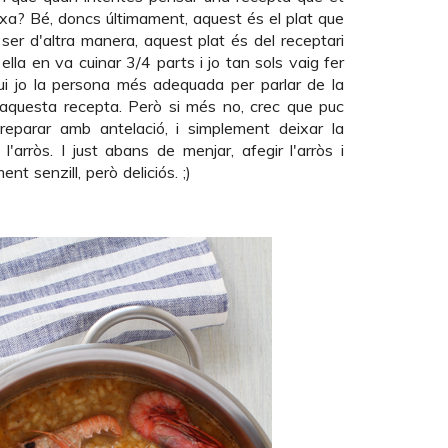
eixa? Bé, doncs últimament, aquest és el plat que
er d'altra manera, aquest plat és del receptari
ella en va cuinar 3/4 parts i jo tan sols vaig fer
gui jo la persona més adequada per parlar de la
r aquesta recepta. Però si més no, crec que puc
eparar amb antelació, i simplement deixar la
'arròs. I just abans de menjar, afegir l'arròs i
ent senzill, però deliciós. ;)