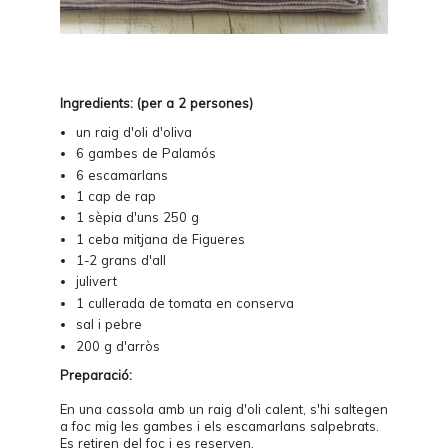
Ingredients: (per a 2 persones)
un raig d'oli d'oliva
6 gambes de Palamós
6 escamarlans
1 cap de rap
1 sèpia d'uns 250 g
1 ceba mitjana de Figueres
1-2 grans d'all
julivert
1 cullerada de tomata en conserva
sal i pebre
200 g d'arròs
Preparació:
En una cassola amb un raig d'oli calent, s'hi saltegen
a foc mig les gambes i els escamarlans salpebrats.
Es retiren del foc i es reserven.