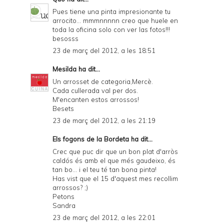
Pues tiene una pinta impresionante tu
arrocito... mmmnnnnn creo que huele en
toda la oficina solo con ver las fotos!!!
besosss
23 de març del 2012, a les 18:51
Mesilda
ha dit...
Un arrosset de categoria,Mercè.
Cada cullerada val per dos.
M'encanten estos arrossos!
Besets
23 de març del 2012, a les 21:19
Els fogons de la Bordeta
ha dit...
Crec que puc dir que un bon plat d'arròs
caldós és amb el que més gaudeixo, és
tan bo... i el teu té tan bona pinta!
Has vist que el 15 d'aquest mes recollim
arrossos? ;)
Petons
Sandra
23 de març del 2012, a les 22:01