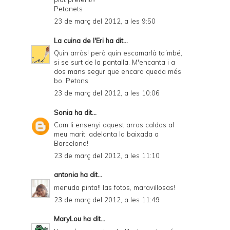
Petonets
23 de març del 2012, a les 9:50
La cuina de l'Eri
ha dit...
Quin arròs! però quin escamarlà ta´mbé,
si se surt de la pantalla. M'encanta i a
dos mans segur que encara queda més
bo. Petons
23 de març del 2012, a les 10:06
Sonia
ha dit...
Com li ensenyi aquest arros caldos al
meu marit, adelanta la baixada a
Barcelona!
23 de març del 2012, a les 11:10
antonia
ha dit...
menuda pinta!! las fotos, maravillosas!
23 de març del 2012, a les 11:49
MaryLou
ha dit...