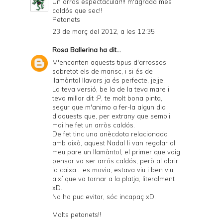
Un arròs espectacular!!! m'agrada més
caldós que sec!!
Petonets
23 de març del 2012, a les 12:35
Rosa Ballerina
ha dit...
M'encanten aquests tipus d'arrossos,
sobretot els de marisc, i si és de
llamàntol llavors ja és perfecte, jejje.
La teva versió, be la de la teva mare i
teva millor dit :P, te molt bona pinta,
segur que m'animo a fer-la algun dia
d'aquests que, per extrany que sembli,
mai he fet un arròs caldós.
De fet tinc una anècdota relacionada
amb això, aquest Nadal li van regalar al
meu pare un llamàntol, el primer que vaig
pensar va ser arrós caldós, però al obrir
la caixa... es movia, estava viu i ben viu,
així que va tornar a la platja, literalment
xD.
No ho puc evitar, sóc incapaç xD.
Molts petonets!!