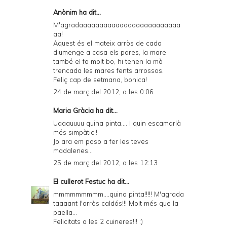
Anònim ha dit...
M'agradaaaaaaaaaaaaaaaaaaaaaaaaa
aa!
Aquest és el mateix arròs de cada
diumenge a casa els pares, la mare
també el fa molt bo, hi tenen la mà
trencada les mares fents arrossos.
Feliç cap de setmana, bonica!
24 de març del 2012, a les 0:06
Maria Gràcia ha dit...
Uaaauuuu quina pinta.... I quin escamarlà
més simpàtic!!
Jo ara em poso a fer les teves
madalenes...
25 de març del 2012, a les 12:13
El cullerot Festuc
ha dit...
mmmmmmmmm....quina pinta!!!!! M'agrada
taaaant l'arròs caldós!!! Molt més que la
paella...
Felicitats a les 2 cuineres!!! :)