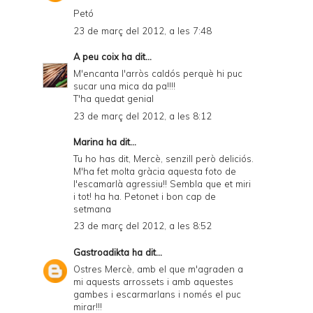
y
Petó
23 de març del 2012, a les 7:48
a
n
A peu coix
ha dit...
M'encanta l'arròs caldós perquè hi puc
d
sucar una mica da pa!!!!
P
T'ha quedat genial
23 de març del 2012, a les 8:12
D
F
Marina
ha dit...
Tu ho has dit, Mercè, senzill però deliciós.
M'ha fet molta gràcia aquesta foto de
l'escamarlà agressiu!! Sembla que et miri
i tot! ha ha. Petonet i bon cap de
setmana
23 de març del 2012, a les 8:52
Gastroadikta
ha dit...
Ostres Mercè, amb el que m'agraden a
mi aquests arrossets i amb aquestes
gambes i escarmarlans i només el puc
mirar!!!