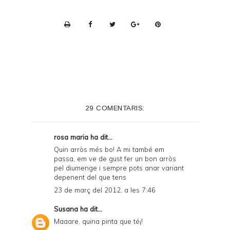
P
r
i
n
t
e
29 COMENTARIS:
r
F
rosa maria
ha dit...
r
Quin arròs més bo! A mi també em
passa, em ve de gust fer un bon arròs
i
pel diumenge i sempre pots anar variant
e
depenent del que tens
23 de març del 2012, a les 7:46
n
d
Susana
ha dit...
Maaare, quina pinta que té¡!
l