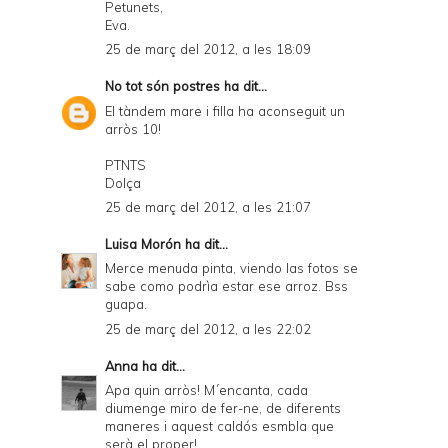
Petunets,
Eva.
25 de març del 2012, a les 18:09
No tot són postres
ha dit...
El tàndem mare i filla ha aconseguit un
arròs 10!
PTNTS
Dolça
25 de març del 2012, a les 21:07
Luisa Morón
ha dit...
Merce menuda pinta, viendo las fotos se
sabe como podrìa estar ese arroz. Bss
guapa.
25 de març del 2012, a les 22:02
Anna
ha dit...
Apa quin arròs! M´encanta, cada
diumenge miro de fer-ne, de diferents
maneres i aquest caldós esmbla que
serà el proper!