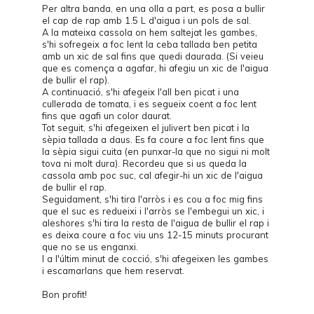
Per altra banda, en una olla a part, es posa a bullir
el cap de rap amb 1.5 L d'aigua i un pols de sal.
A la mateixa cassola on hem saltejat les gambes,
s'hi sofregeix a foc lent la ceba tallada ben petita
amb un xic de sal fins que quedi daurada. (Si veieu
que es comença a agafar, hi afegiu un xic de l'aigua
de bullir el rap).
A continuació, s'hi afegeix l'all ben picat i una
cullerada de tomata, i es segueix coent a foc lent
fins que agafi un color daurat.
Tot seguit, s'hi afegeixen el julivert ben picat i la
sèpia tallada a daus. Es fa coure a foc lent fins que
la sèpia sigui cuita (en punxar-la que no sigui ni molt
tova ni molt dura). Recordeu que si us queda la
cassola amb poc suc, cal afegir-hi un xic de l'aigua
de bullir el rap.
Seguidament, s'hi tira l'arròs i es cou a foc mig fins
que el suc es redueixi i l'arròs se l'embegui un xic, i
aleshores s'hi tira la resta de l'aigua de bullir el rap i
es deixa coure a foc viu uns 12-15 minuts procurant
que no se us enganxi.
I a l'últim minut de cocció, s'hi afegeixen les gambes
i escamarlans que hem reservat.
Bon profit!