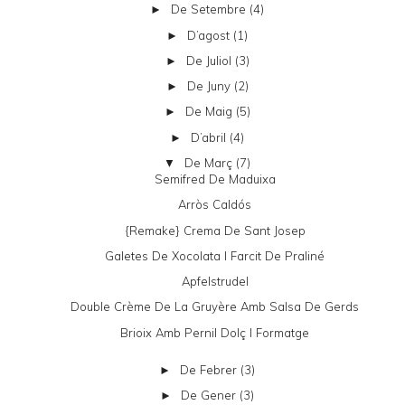
De Setembre
(4)
►
D’agost
(1)
►
De Juliol
(3)
►
De Juny
(2)
►
De Maig
(5)
►
D’abril
(4)
►
De Març
(7)
▼
Semifred De Maduixa
Arròs Caldós
{remake} Crema De Sant Josep
Galetes De Xocolata I Farcit De Praliné
Apfelstrudel
Double Crème De La Gruyère Amb Salsa De Gerds
Brioix Amb Pernil Dolç I Formatge
De Febrer
(3)
►
De Gener
(3)
►