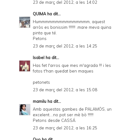
23 de març del 2012, a les 14:02
QUIMA
ha dit...
Hummmmmmmmmmmmmmm, aquest
arròs es bonissim !!!!!!! .mare meva quina
pinta que té.
Petons
23 de març del 2012, a les 14:25
Isabel
ha dit...
Has fet l'arros que mes m'agrada !!! i les
fotos t'han quedat ben maques
petonets
23 de març del 2012, a les 15:08
mamilu
ha dit...
Amb aquestas gambes de PALAMÖS, un
excelent....no pot ser mè bò !!!!!!
Petons desde CASSÁ.
23 de març del 2012, a les 16:25
Quo
ha dit...