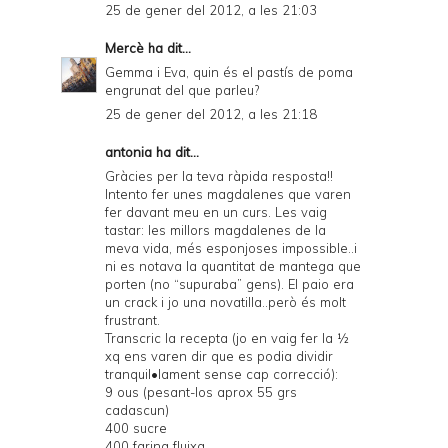
25 de gener del 2012, a les 21:03
Mercè
ha dit...
Gemma i Eva, quin és el pastís de poma
engrunat del que parleu?
25 de gener del 2012, a les 21:18
antonia ha dit...
Gràcies per la teva ràpida resposta!!
Intento fer unes magdalenes que varen
fer davant meu en un curs. Les vaig
tastar: les millors magdalenes de la
meva vida, més esponjoses impossible..i
ni es notava la quantitat de mantega que
porten (no “supuraba” gens). El paio era
un crack i jo una novatilla..però és molt
frustrant.
Transcric la recepta (jo en vaig fer la ½
xq ens varen dir que es podia dividir
tranquil•lament sense cap correcció):
9 ous (pesant-los aprox 55 grs
cadascun)
400 sucre
400 farina fluixa