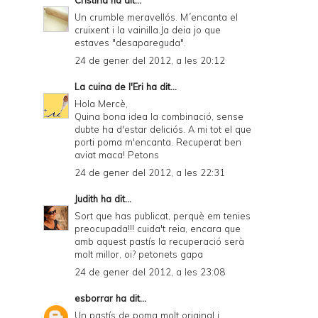
Un crumble meravellós. M´encanta el
cruixent i la vainilla.Ja deia jo que
estaves "desapareguda".
24 de gener del 2012, a les 20:12
La cuina de l'Eri
ha dit...
Hola Mercè,
Quina bona idea la combinació, sense
dubte ha d'estar deliciós. A mi tot el que
porti poma m'encanta. Recuperat ben
aviat maca! Petons
24 de gener del 2012, a les 22:31
Judith
ha dit...
Sort que has publicat, perquè em tenies
preocupada!!! cuida't reia, encara que
amb aquest pastís la recuperació serà
molt millor, oi? petonets gapa
24 de gener del 2012, a les 23:08
esborrar
ha dit...
Un pastís de poma molt original i