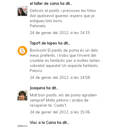
el taller de cuina
ha dit...
Deliciós el pastís i precioses les fotos.
Així qualsevol guareix, espero que ja
estigueu tots bons.
Petonets
24 de gener del 2012, a les 14:15
Tapa't de tapes
ha dit...
Boníssim! El pastís de poma és un dels
meus preferits, i trobo que l'invent del
crumble és fantàstic per a moltes tartes...
sobretot aquesta! Un aspecte fantàstic.
Petons
24 de gener del 2012, a les 14:58
Joaquina
ha dit...
Molt bon pastís, els de poma agraden
sempre!! Molts petons i acaba de
recuperar-te. Cuida´t.
24 de gener del 2012, a les 15:06
Visc a la Cuina
ha dit...