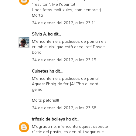
"resulton". Me l'apunto!
Unes fotos molt xules, com sempre :)
Marta
24 de gener del 2012, a les 23:11
Sílvia A.
ha dit...
M'encanten els pastissos de poma i els
crumble, així que està asegurat! Posa't
bona!
24 de gener del 2012, a les 23:15
Cuinetes
ha dit...
M'encanten els pastissos de poma!!!!
Aquest l'haig de fer JA! T'ha quedat
genial!
Molts petons!!!
24 de gener del 2012, a les 23:58
trifasic de baileys
ha dit...
M'agrada no, m'encanta aquest aspecte
rústic del pastís, es genial, i segur que