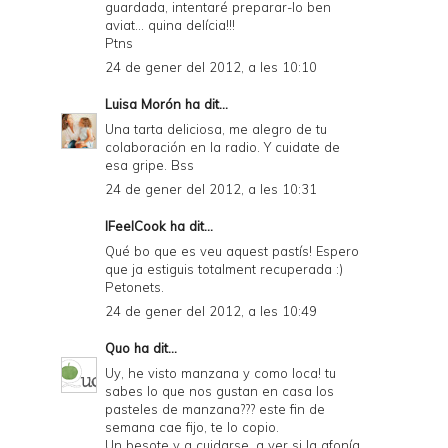
guardada, intentaré preparar-lo ben
aviat... quina delícia!!!
Ptns
24 de gener del 2012, a les 10:10
Luisa Morón
ha dit...
Una tarta deliciosa, me alegro de tu
colaboración en la radio. Y cuidate de
esa gripe. Bss
24 de gener del 2012, a les 10:31
IFeelCook
ha dit...
Qué bo que es veu aquest pastís! Espero
que ja estiguis totalment recuperada :)
Petonets.
24 de gener del 2012, a les 10:49
Quo
ha dit...
Uy, he visto manzana y como loca! tu
sabes lo que nos gustan en casa los
pasteles de manzana??? este fin de
semana cae fijo, te lo copio.
Un besote y a cuidarse, a ver si la afonía