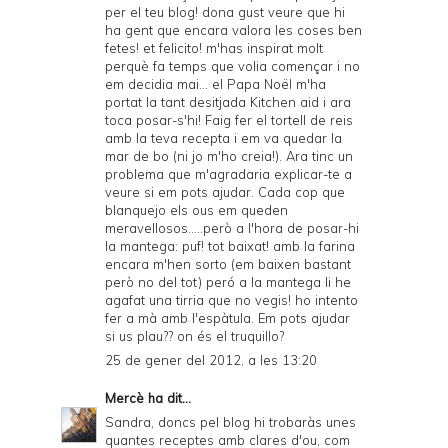
per el teu blog! dona gust veure que hi
ha gent que encara valora les coses ben
fetes! et felicito! m'has inspirat molt
perquè fa temps que volia començar i no
em decidia mai... el Papa Noël m'ha
portat la tant desitjada Kitchen aid i ara
toca posar-s'hi! Faig fer el tortell de reis
amb la teva recepta i em va quedar la
mar de bo (ni jo m'ho creia!). Ara tinc un
problema que m'agradaria explicar-te a
veure si em pots ajudar. Cada cop que
blanquejo els ous em queden
meravellosos.....però a l'hora de posar-hi
la mantega: puf! tot baixat! amb la farina
encara m'hen sorto (em baixen bastant
però no del tot) peró a la mantega li he
agafat una tirria que no vegis! ho intento
fer a mà amb l'espàtula. Em pots ajudar
si us plau?? on és el truquillo?
25 de gener del 2012, a les 13:20
Mercè
ha dit...
Sandra, doncs pel blog hi trobaràs unes
quantes receptes amb clares d'ou, com