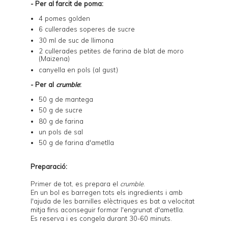
- Per al farcit de poma:
4 pomes golden
6 cullerades soperes de sucre
30 ml de suc de llimona
2 cullerades petites de farina de blat de moro
(Maizena)
canyella en pols (al gust)
- Per al
crumble
:
50 g de mantega
50 g de sucre
80 g de farina
un pols de sal
50 g de farina d'ametlla
Preparació:
Primer de tot, es prepara el
crumble
.
En un bol es barregen tots els ingredients i amb
l'ajuda de les barnilles elèctriques es bat a velocitat
mitja fins aconseguir formar l'engrunat d'ametlla.
Es reserva i es congela durant 30-60 minuts.