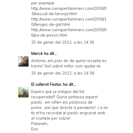
per exemple:
http://www.cuinaperllaminers.com/2009/0
3/bescuit-de-taronja.html
http://www.cuinaperllaminers.com/2008/1
0/llenges-de-gat.html
http://www.cuinaperllaminers.com/2009/0
6/pa-de-pessic.html
25 de gener del 2012, a les 14:36
Mercè
ha dit...
Antònia, em pots dir de quina recepta es
tracta? Així sabré millor com ajudar-te.
25 de gener del 2012, a les 14:38
El cullerot Festuc
ha dit...
Espero que ja estiguis del tot
recuperada!!! Quina pintassa aquest
pastís...em xiflen els pastissos de
poma...així que directe a pendents! :) a mi
tb m'ha recordat el pastís engrunat amb
el crumble per sobre!
Petunets,
Eva.