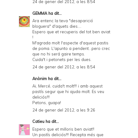
24 de gener del 2012, a les 8:54
GEMMA
ha dit...
Ara entenc la teva "desaparició
bloguera" d'aquets dies....
Espero que et recuperis del tot ben aviat
!
M'agrada molt l'aspecte d'aquest pastis
de poma. L'apunto a pendent...pero crec
que no hi será gaire temps.
Cuida't i petonets per les dues.
24 de gener del 2012, a les 8:54
Anònim ha dit...
Ai, Mercé, cuida't molt!!! i amb aquest
pastís segur que hi ajuda molt. Es veu
deliciós!!!
Petons, guapa!
24 de gener del 2012, a les 9:26
Catieu
ha dit...
Espero que et milloris ben aviat!!
Un pastís deliciós!!! Recepta més que