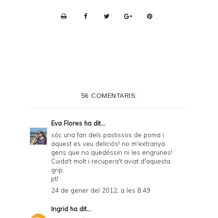
P
r
i
n
t
e
56 COMENTARIS:
r
F
Eva Flores
ha dit...
r
sóc una fan dels pastissos de poma i
aquest es veu deliciós! no m'extranya
i
gens que no quedéssin ni les engrunes!
e
Cuida't molt i recupera't aviat d'aquesta
grip.
n
pt!
d
24 de gener del 2012, a les 8:49
l
Ingrid
ha dit...