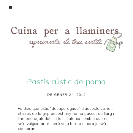
Pastís rústic de poma
DE GENER 24, 2012
Fa dies que estic "desapareguda" d'aquesta cuina...
el virus de la grip aquest any no ha passat de llarg i
l'he ben agafada! I la tos i l'afonia sembla que no
se'n vulguin anar, però vaja tard o d'hora ja se'n
cansaran.