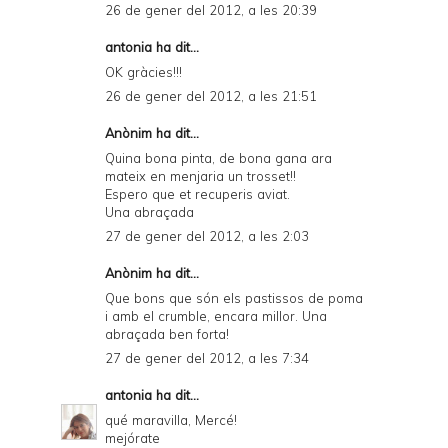
26 de gener del 2012, a les 20:39
antonia ha dit...
OK gràcies!!!
26 de gener del 2012, a les 21:51
Anònim
ha dit...
Quina bona pinta, de bona gana ara
mateix en menjaria un trosset!!
Espero que et recuperis aviat.
Una abraçada
27 de gener del 2012, a les 2:03
Anònim ha dit...
Que bons que són els pastissos de poma
i amb el crumble, encara millor. Una
abraçada ben forta!
27 de gener del 2012, a les 7:34
antonia
ha dit...
qué maravilla, Mercé!
mejórate