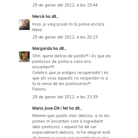
29 de gener del 2012, a les 19:44
Mercè
ha dit...
Irina, jo vaig posar-hi la poma encara
tèbia.
29 de gener del 2012, a les 20:23
Margarida
ha dit...
Ohh, quina delícia de pastís!!! I és que els
pastissos de poma a casa ens
encanten!!!!
Celebro que ja estiguis recuperada! I és
que els virus aquests no respecten ni a
la la reina de les pastisseres!!!
Petons
29 de gener del 2012, a les 23:39
Maria Jose-Dit i fet
ha dit...
Mmmm quin pastís més deliciós, a mi les
pomes m´encanten com a ingredient
dels pastissos, i aquest ha de ser
especialment deliciós...m´he alegrat molt
de tornar a veure una recepta teva, ja t