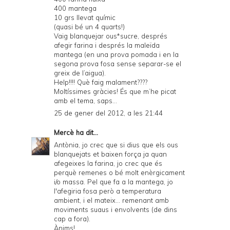
400 mantega
10 grs llevat químic
(quasi bé un 4 quarts!)
Vaig blanquejar ous*sucre, després
afegir farina i després la maleïda
mantega (en una prova pomada i en la
segona prova fosa sense separar-se el
greix de l’aigua).
Help!!!! Què faig malament????
Moltíssimes gràcies! És que m’he picat
amb el tema, saps...
25 de gener del 2012, a les 21:44
Mercè
ha dit...
Antònia, jo crec que si dius que els ous
blanquejats et baixen força ja quan
afegeixes la farina, jo crec que és
perquè remenes o bé molt enèrgicament
i/o massa. Pel que fa a la mantega, jo
l'afegiria fosa però a temperatura
ambient, i el mateix... remenant amb
moviments suaus i envolvents (de dins
cap a fora).
Ànims!