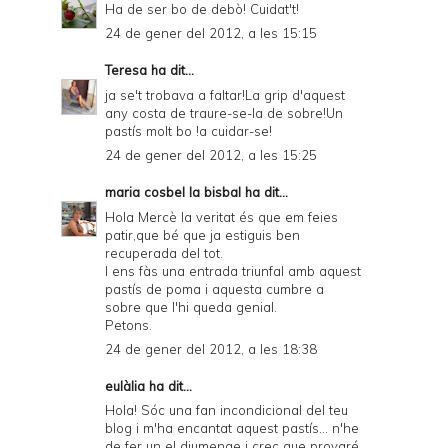
Ha de ser bo de debò! Cuidat't!
24 de gener del 2012, a les 15:15
Teresa
ha dit...
ja se't trobava a faltar!La grip d'aquest
any costa de traure-se-la de sobre!Un
pastís molt bo !a cuidar-se!
24 de gener del 2012, a les 15:25
maria cosbel la bisbal
ha dit...
Hola Mercè la veritat és que em feies
patir,que bé que ja estiguis ben
recuperada del tot.
I ens fàs una entrada triunfal amb aquest
pastís de poma i aquesta cumbre a
sobre que l'hi queda genial.
Petons.
24 de gener del 2012, a les 18:38
eulàlia ha dit...
Hola! Sóc una fan incondicional del teu
blog i m'ha encantat aquest pastís... n'he
de fer un el diumenge i crec que provaré