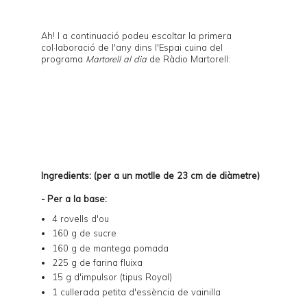
Ah! I a continuació podeu escoltar la primera
col·laboració de l'any dins l'Espai cuina del
programa
Martorell al dia
de Ràdio Martorell:
Ingredients: (per a un motlle de 23 cm de diàmetre)
- Per a la base:
4 rovells d'ou
160 g de sucre
160 g de mantega pomada
225 g de farina fluixa
15 g d'impulsor (tipus Royal)
1 cullerada petita d'essència de vainilla