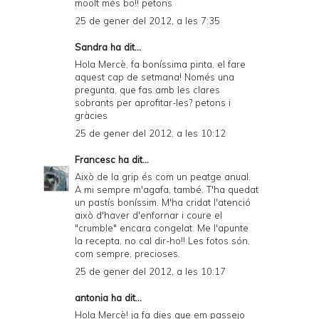
moolt més bo!! petons
25 de gener del 2012, a les 7:35
Sandra ha dit...
Hola Mercè, fa boníssima pinta, el fare
aquest cap de setmana! Només una
pregunta, que fas amb les clares
sobrants per aprofitar-les? petons i
gràcies
25 de gener del 2012, a les 10:12
Francesc
ha dit...
Això de la grip és com un peatge anual.
A mi sempre m'agafa, també. T'ha quedat
un pastís boníssim. M'ha cridat l'atenció
això d'haver d'enfornar i coure el
"crumble" encara congelat. Me l'apunte
la recepta, no cal dir-ho!! Les fotos són,
com sempre, precioses.
25 de gener del 2012, a les 10:17
antonia ha dit...
Hola Mercè! ja fa dies que em passejo