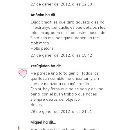
27 de gener del 2012, a les 12:50
Anònim ha dit...
Cuida't molt, es que amb aquests dies no
m'extranya....el pastís es veu deliciós i les
fotos m,agraden molt, aquestes bases de
fusta son mol boniques...donen un toc
molt maco.
Molts petons
27 de gener del 2012, a les 15:42
zer0gluten
ha dit...
Me parece una tarta genial. Todas las
que llevan curmble me encantan y sin
son de manzana con más razón.
Eso sí, hay fotos que no se ven y es una
pena, con el buen trabajo que haces
siempre detrás del objetivo.
Besos.
28 de gener del 2012, a les 21:01
Miquel
ha dit...
Mercé fantastico este pastis de poma