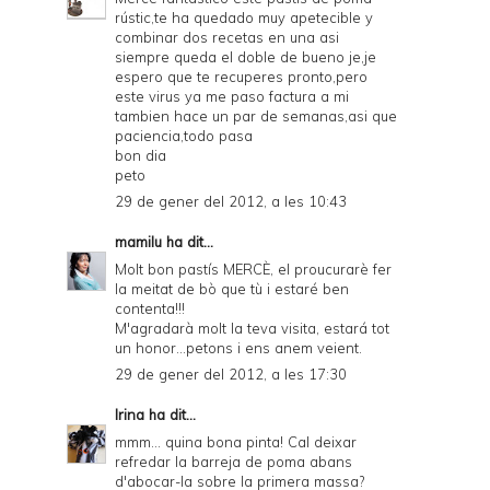
rústic,te ha quedado muy apetecible y
combinar dos recetas en una asi
siempre queda el doble de bueno je,je
espero que te recuperes pronto,pero
este virus ya me paso factura a mi
tambien hace un par de semanas,asi que
paciencia,todo pasa
bon dia
peto
29 de gener del 2012, a les 10:43
mamilu
ha dit...
Molt bon pastís MERCÈ, el proucurarè fer
la meitat de bò que tù i estaré ben
contenta!!!
M'agradarà molt la teva visita, estará tot
un honor...petons i ens anem veient.
29 de gener del 2012, a les 17:30
Irina
ha dit...
mmm... quina bona pinta! Cal deixar
refredar la barreja de poma abans
d'abocar-la sobre la primera massa?