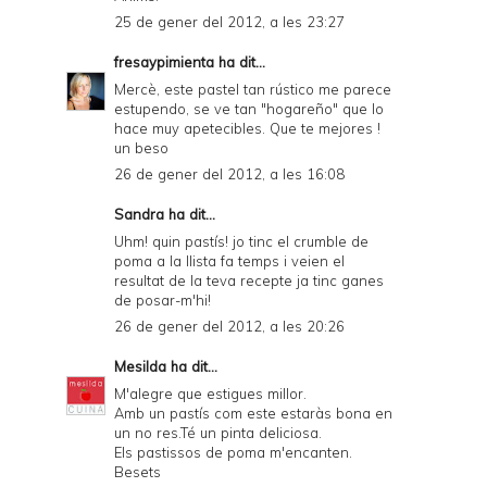
25 de gener del 2012, a les 23:27
fresaypimienta
ha dit...
Mercè, este pastel tan rústico me parece
estupendo, se ve tan "hogareño" que lo
hace muy apetecibles. Que te mejores !
un beso
26 de gener del 2012, a les 16:08
Sandra
ha dit...
Uhm! quin pastís! jo tinc el crumble de
poma a la llista fa temps i veien el
resultat de la teva recepte ja tinc ganes
de posar-m'hi!
26 de gener del 2012, a les 20:26
Mesilda
ha dit...
M'alegre que estigues millor.
Amb un pastís com este estaràs bona en
un no res.Té un pinta deliciosa.
Els pastissos de poma m'encanten.
Besets