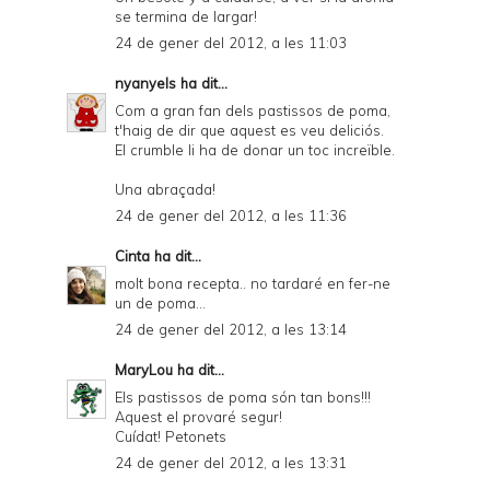
se termina de largar!
24 de gener del 2012, a les 11:03
nyanyels
ha dit...
Com a gran fan dels pastissos de poma,
t'haig de dir que aquest es veu deliciós.
El crumble li ha de donar un toc increïble.
Una abraçada!
24 de gener del 2012, a les 11:36
Cinta
ha dit...
molt bona recepta.. no tardaré en fer-ne
un de poma...
24 de gener del 2012, a les 13:14
MaryLou
ha dit...
Els pastissos de poma són tan bons!!!
Aquest el provaré segur!
Cuídat! Petonets
24 de gener del 2012, a les 13:31