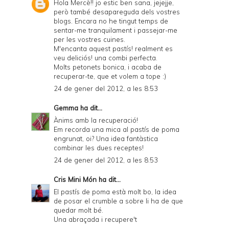
y
Hola Mercè!! jo estic ben sana, jejejje,
però també desapareguda dels vostres
a
blogs. Encara no he tingut temps de
sentar-me tranquilament i passejar-me
n
per les vostres cuines.
d
M'encanta aquest pastís! realment es
veu deliciós! una combi perfecta.
P
Molts petonets bonica, i acaba de
recuperar-te, que et volem a tope :)
D
24 de gener del 2012, a les 8:53
F
Gemma
ha dit...
Ànims amb la recuperació!
Em recorda una mica al pastís de poma
engrunat, oi? Una idea fantàstica
combinar les dues receptes!
24 de gener del 2012, a les 8:53
Cris Mini Món
ha dit...
El pastís de poma està molt bo, la idea
de posar el crumble a sobre li ha de que
quedar molt bé.
Una abraçada i recupere't