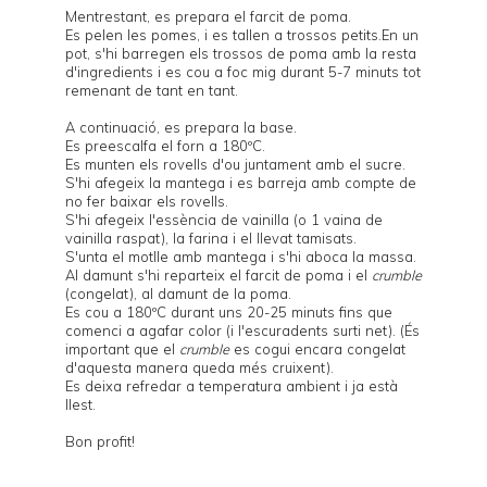
Mentrestant, es prepara el farcit de poma.
Es pelen les pomes, i es tallen a trossos petits.En un
pot, s'hi barregen els trossos de poma amb la resta
d'ingredients i es cou a foc mig durant 5-7 minuts tot
remenant de tant en tant.
A continuació, es prepara la base.
Es preescalfa el forn a 180ºC.
Es munten els rovells d'ou juntament amb el sucre.
S'hi afegeix la mantega i es barreja amb compte de
no fer baixar els rovells.
S'hi afegeix l'essència de vainilla (o 1 vaina de
vainilla raspat), la farina i el llevat tamisats.
S'unta el motlle amb mantega i s'hi aboca la massa.
Al damunt s'hi reparteix el farcit de poma i el
crumble
(congelat), al damunt de la poma.
Es cou a 180ºC durant uns 20-25 minuts fins que
comenci a agafar color (i l'escuradents surti net). (És
important que el
crumble
es cogui encara congelat
d'aquesta manera queda més cruixent).
Es deixa refredar a temperatura ambient i ja està
llest.
Bon profit!