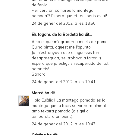
de fer-lo.
Per cert, on compres la mantega
pomada?? Espero que et recuperis aviat!
24 de gener del 2012, a les 18:50
Els fogons de la Bordeta
ha dit...
Amb el que m'agraden a mi els de poma!!
Quina pinta, aquest me l'apunto!
Ja m'estranyava que estiguessis tan
desapareguda, se' trobava a faltar! :)
Espero que ja estiguis recuperada del tot,
petonets!
Sandra
24 de gener del 2012, a les 19:41
Mercè
ha dit...
Hola Eulàlia!! La mantega pomada és la
mantega que tu facis servir normalment
amb textura pomada (o sigui a
temperatura ambient).
24 de gener del 2012, a les 19:47
Cristina
ha dit...