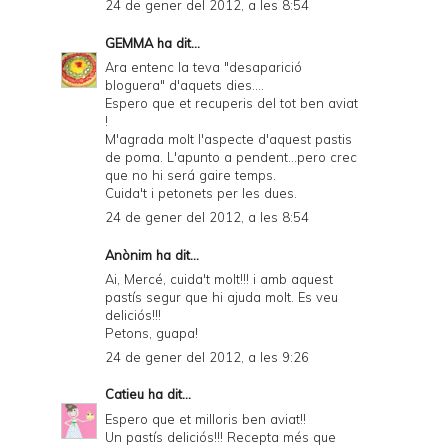
24 de gener del 2012, a les 8:54
GEMMA
ha dit...
Ara entenc la teva "desaparició
bloguera" d'aquets dies....
Espero que et recuperis del tot ben aviat
!
M'agrada molt l'aspecte d'aquest pastis
de poma. L'apunto a pendent...pero crec
que no hi será gaire temps.
Cuida't i petonets per les dues.
24 de gener del 2012, a les 8:54
Anònim ha dit...
Ai, Mercé, cuida't molt!!! i amb aquest
pastís segur que hi ajuda molt. Es veu
deliciós!!!
Petons, guapa!
24 de gener del 2012, a les 9:26
Catieu
ha dit...
Espero que et milloris ben aviat!!
Un pastís deliciós!!! Recepta més que