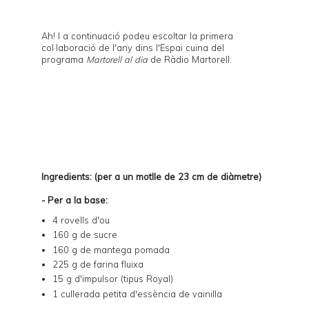
Ah! I a continuació podeu escoltar la primera
col·laboració de l'any dins l'Espai cuina del
programa
Martorell al dia
de Ràdio Martorell:
Ingredients: (per a un motlle de 23 cm de diàmetre)
- Per a la base:
4 rovells d'ou
160 g de sucre
160 g de mantega pomada
225 g de farina fluixa
15 g d'impulsor (tipus Royal)
1 cullerada petita d'essència de vainilla