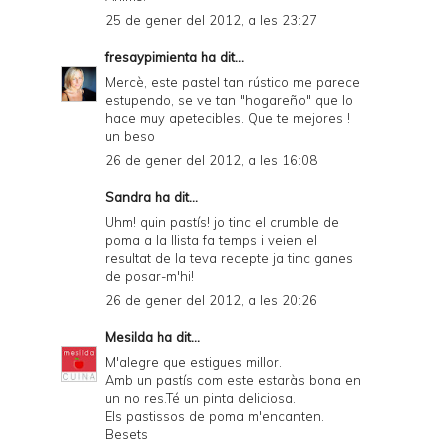
25 de gener del 2012, a les 23:27
fresaypimienta
ha dit...
Mercè, este pastel tan rústico me parece
estupendo, se ve tan "hogareño" que lo
hace muy apetecibles. Que te mejores !
un beso
26 de gener del 2012, a les 16:08
Sandra
ha dit...
Uhm! quin pastís! jo tinc el crumble de
poma a la llista fa temps i veien el
resultat de la teva recepte ja tinc ganes
de posar-m'hi!
26 de gener del 2012, a les 20:26
Mesilda
ha dit...
M'alegre que estigues millor.
Amb un pastís com este estaràs bona en
un no res.Té un pinta deliciosa.
Els pastissos de poma m'encanten.
Besets