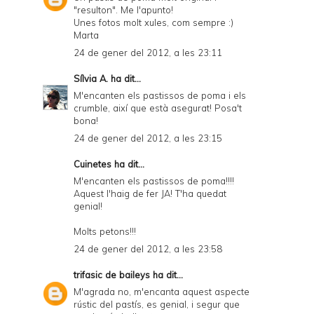
"resulton". Me l'apunto!
Unes fotos molt xules, com sempre :)
Marta
24 de gener del 2012, a les 23:11
Sílvia A.
ha dit...
M'encanten els pastissos de poma i els
crumble, així que està asegurat! Posa't
bona!
24 de gener del 2012, a les 23:15
Cuinetes
ha dit...
M'encanten els pastissos de poma!!!!
Aquest l'haig de fer JA! T'ha quedat
genial!
Molts petons!!!
24 de gener del 2012, a les 23:58
trifasic de baileys
ha dit...
M'agrada no, m'encanta aquest aspecte
rústic del pastís, es genial, i segur que