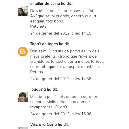
el taller de cuina
ha dit...
Deliciós el pastís i precioses les fotos.
Així qualsevol guareix, espero que ja
estigueu tots bons.
Petonets
24 de gener del 2012, a les 14:15
Tapa't de tapes
ha dit...
Boníssim! El pastís de poma és un dels
meus preferits, i trobo que l'invent del
crumble és fantàstic per a moltes tartes...
sobretot aquesta! Un aspecte fantàstic.
Petons
24 de gener del 2012, a les 14:58
Joaquina
ha dit...
Molt bon pastís, els de poma agraden
sempre!! Molts petons i acaba de
recuperar-te. Cuida´t.
24 de gener del 2012, a les 15:06
Visc a la Cuina
ha dit...