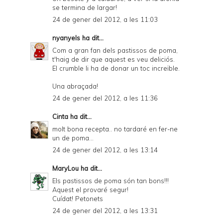
se termina de largar!
24 de gener del 2012, a les 11:03
nyanyels
ha dit...
Com a gran fan dels pastissos de poma,
t'haig de dir que aquest es veu deliciós.
El crumble li ha de donar un toc increïble.
Una abraçada!
24 de gener del 2012, a les 11:36
Cinta
ha dit...
molt bona recepta.. no tardaré en fer-ne
un de poma...
24 de gener del 2012, a les 13:14
MaryLou
ha dit...
Els pastissos de poma són tan bons!!!
Aquest el provaré segur!
Cuídat! Petonets
24 de gener del 2012, a les 13:31