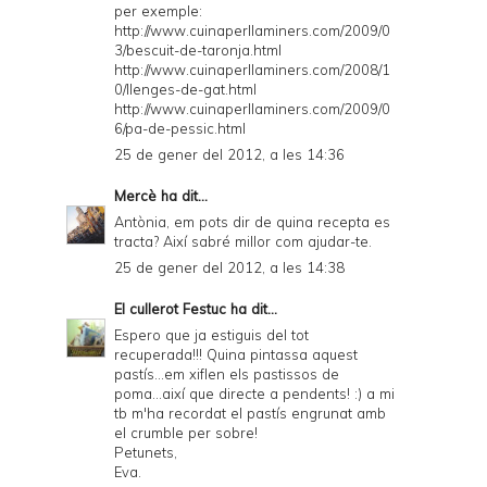
per exemple:
http://www.cuinaperllaminers.com/2009/0
3/bescuit-de-taronja.html
http://www.cuinaperllaminers.com/2008/1
0/llenges-de-gat.html
http://www.cuinaperllaminers.com/2009/0
6/pa-de-pessic.html
25 de gener del 2012, a les 14:36
Mercè
ha dit...
Antònia, em pots dir de quina recepta es
tracta? Així sabré millor com ajudar-te.
25 de gener del 2012, a les 14:38
El cullerot Festuc
ha dit...
Espero que ja estiguis del tot
recuperada!!! Quina pintassa aquest
pastís...em xiflen els pastissos de
poma...així que directe a pendents! :) a mi
tb m'ha recordat el pastís engrunat amb
el crumble per sobre!
Petunets,
Eva.