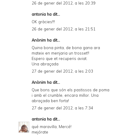
26 de gener del 2012, a les 20:39
antonia ha dit...
OK gràcies!!!
26 de gener del 2012, a les 21:51
Anònim
ha dit...
Quina bona pinta, de bona gana ara
mateix en menjaria un trosset!!
Espero que et recuperis aviat.
Una abraçada
27 de gener del 2012, a les 2:03
Anònim ha dit...
Que bons que són els pastissos de poma
i amb el crumble, encara millor. Una
abraçada ben forta!
27 de gener del 2012, a les 7:34
antonia
ha dit...
qué maravilla, Mercé!
mejórate