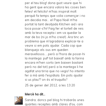
per el teu blog! dona gust veure que hi
ha gent que encara valora les coses ben
fetes! et felicito! m'has inspirat molt
perquè fa temps que volia començar i no
em decidia mai... el Papa Noël m'ha
portat la tant desitjada Kitchen aid i ara
toca posar-s'hi! Faig fer el tortell de reis
amb la teva recepta i em va quedar la
mar de bo (ni jo m'ho creia!). Ara tinc un
problema que m'agradaria explicar-te a
veure si em pots ajudar. Cada cop que
blanquejo els ous em queden
meravellosos.....però a l'hora de posar-hi
la mantega: puf! tot baixat! amb la farina
encara m'hen sorto (em baixen bastant
però no del tot) peró a la mantega li he
agafat una tirria que no vegis! ho intento
fer a mà amb l'espàtula. Em pots ajudar
si us plau?? on és el truquillo?
25 de gener del 2012, a les 13:20
Mercè
ha dit...
Sandra, doncs pel blog hi trobaràs unes
quantes receptes amb clares d'ou, com