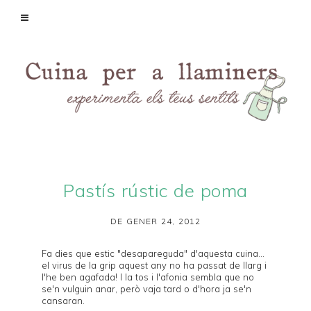
Pastís rústic de poma
DE GENER 24, 2012
Fa dies que estic "desapareguda" d'aquesta cuina...
el virus de la grip aquest any no ha passat de llarg i
l'he ben agafada! I la tos i l'afonia sembla que no
se'n vulguin anar, però vaja tard o d'hora ja se'n
cansaran.