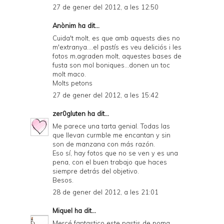
27 de gener del 2012, a les 12:50
Anònim ha dit...
Cuida't molt, es que amb aquests dies no
m'extranya....el pastís es veu deliciós i les
fotos m,agraden molt, aquestes bases de
fusta son mol boniques...donen un toc
molt maco.
Molts petons
27 de gener del 2012, a les 15:42
zer0gluten
ha dit...
Me parece una tarta genial. Todas las
que llevan curmble me encantan y sin
son de manzana con más razón.
Eso sí, hay fotos que no se ven y es una
pena, con el buen trabajo que haces
siempre detrás del objetivo.
Besos.
28 de gener del 2012, a les 21:01
Miquel
ha dit...
Mercé fantastico este pastis de poma