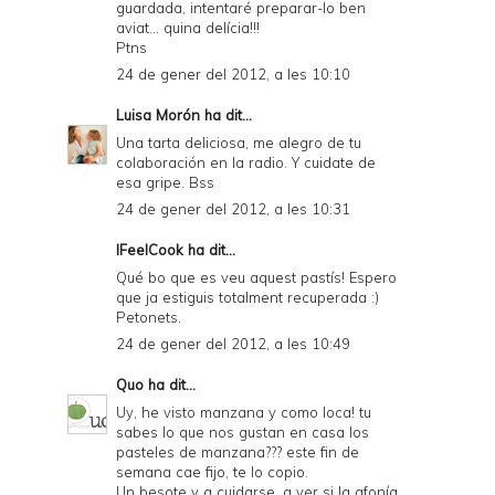
guardada, intentaré preparar-lo ben
aviat... quina delícia!!!
Ptns
24 de gener del 2012, a les 10:10
Luisa Morón
ha dit...
Una tarta deliciosa, me alegro de tu
colaboración en la radio. Y cuidate de
esa gripe. Bss
24 de gener del 2012, a les 10:31
IFeelCook
ha dit...
Qué bo que es veu aquest pastís! Espero
que ja estiguis totalment recuperada :)
Petonets.
24 de gener del 2012, a les 10:49
Quo
ha dit...
Uy, he visto manzana y como loca! tu
sabes lo que nos gustan en casa los
pasteles de manzana??? este fin de
semana cae fijo, te lo copio.
Un besote y a cuidarse, a ver si la afonía