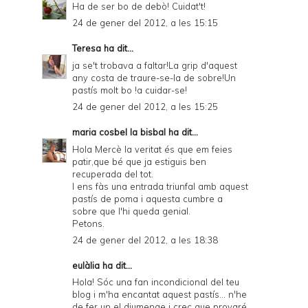
Ha de ser bo de debò! Cuidat't!
24 de gener del 2012, a les 15:15
Teresa
ha dit...
ja se't trobava a faltar!La grip d'aquest
any costa de traure-se-la de sobre!Un
pastís molt bo !a cuidar-se!
24 de gener del 2012, a les 15:25
maria cosbel la bisbal
ha dit...
Hola Mercè la veritat és que em feies
patir,que bé que ja estiguis ben
recuperada del tot.
I ens fàs una entrada triunfal amb aquest
pastís de poma i aquesta cumbre a
sobre que l'hi queda genial.
Petons.
24 de gener del 2012, a les 18:38
eulàlia ha dit...
Hola! Sóc una fan incondicional del teu
blog i m'ha encantat aquest pastís... n'he
de fer un el diumenge i crec que provaré