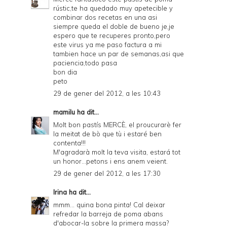
rústic,te ha quedado muy apetecible y
combinar dos recetas en una asi
siempre queda el doble de bueno je,je
espero que te recuperes pronto,pero
este virus ya me paso factura a mi
tambien hace un par de semanas,asi que
paciencia,todo pasa
bon dia
peto
29 de gener del 2012, a les 10:43
mamilu
ha dit...
Molt bon pastís MERCÈ, el proucurarè fer
la meitat de bò que tù i estaré ben
contenta!!!
M'agradarà molt la teva visita, estará tot
un honor...petons i ens anem veient.
29 de gener del 2012, a les 17:30
Irina
ha dit...
mmm... quina bona pinta! Cal deixar
refredar la barreja de poma abans
d'abocar-la sobre la primera massa?