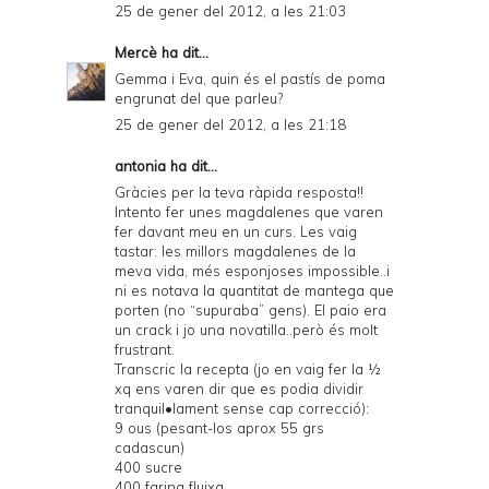
25 de gener del 2012, a les 21:03
Mercè
ha dit...
Gemma i Eva, quin és el pastís de poma
engrunat del que parleu?
25 de gener del 2012, a les 21:18
antonia ha dit...
Gràcies per la teva ràpida resposta!!
Intento fer unes magdalenes que varen
fer davant meu en un curs. Les vaig
tastar: les millors magdalenes de la
meva vida, més esponjoses impossible..i
ni es notava la quantitat de mantega que
porten (no “supuraba” gens). El paio era
un crack i jo una novatilla..però és molt
frustrant.
Transcric la recepta (jo en vaig fer la ½
xq ens varen dir que es podia dividir
tranquil•lament sense cap correcció):
9 ous (pesant-los aprox 55 grs
cadascun)
400 sucre
400 farina fluixa