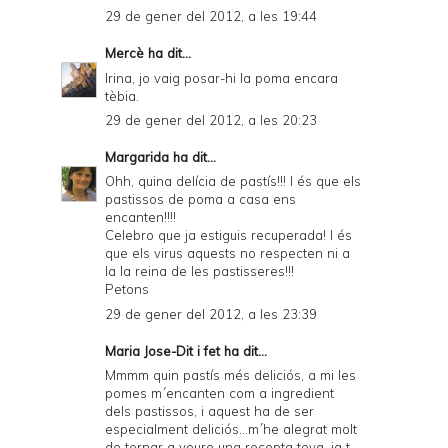
29 de gener del 2012, a les 19:44
Mercè
ha dit...
Irina, jo vaig posar-hi la poma encara
tèbia.
29 de gener del 2012, a les 20:23
Margarida
ha dit...
Ohh, quina delícia de pastís!!! I és que els
pastissos de poma a casa ens
encanten!!!!
Celebro que ja estiguis recuperada! I és
que els virus aquests no respecten ni a
la la reina de les pastisseres!!!
Petons
29 de gener del 2012, a les 23:39
Maria Jose-Dit i fet
ha dit...
Mmmm quin pastís més deliciós, a mi les
pomes m´encanten com a ingredient
dels pastissos, i aquest ha de ser
especialment deliciós...m´he alegrat molt
de tornar a veure una recepta teva, ja t