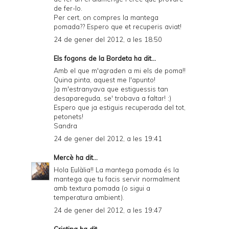
de fer-lo.
Per cert, on compres la mantega
pomada?? Espero que et recuperis aviat!
24 de gener del 2012, a les 18:50
Els fogons de la Bordeta
ha dit...
Amb el que m'agraden a mi els de poma!!
Quina pinta, aquest me l'apunto!
Ja m'estranyava que estiguessis tan
desapareguda, se' trobava a faltar! :)
Espero que ja estiguis recuperada del tot,
petonets!
Sandra
24 de gener del 2012, a les 19:41
Mercè
ha dit...
Hola Eulàlia!! La mantega pomada és la
mantega que tu facis servir normalment
amb textura pomada (o sigui a
temperatura ambient).
24 de gener del 2012, a les 19:47
Cristina
ha dit...