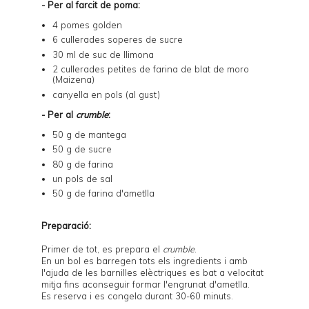
- Per al farcit de poma:
4 pomes golden
6 cullerades soperes de sucre
30 ml de suc de llimona
2 cullerades petites de farina de blat de moro
(Maizena)
canyella en pols (al gust)
- Per al
crumble
:
50 g de mantega
50 g de sucre
80 g de farina
un pols de sal
50 g de farina d'ametlla
Preparació:
Primer de tot, es prepara el
crumble
.
En un bol es barregen tots els ingredients i amb
l'ajuda de les barnilles elèctriques es bat a velocitat
mitja fins aconseguir formar l'engrunat d'ametlla.
Es reserva i es congela durant 30-60 minuts.