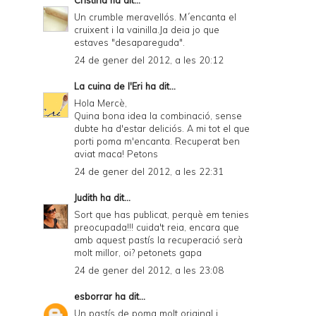
Un crumble meravellós. M´encanta el
cruixent i la vainilla.Ja deia jo que
estaves "desapareguda".
24 de gener del 2012, a les 20:12
La cuina de l'Eri
ha dit...
Hola Mercè,
Quina bona idea la combinació, sense
dubte ha d'estar deliciós. A mi tot el que
porti poma m'encanta. Recuperat ben
aviat maca! Petons
24 de gener del 2012, a les 22:31
Judith
ha dit...
Sort que has publicat, perquè em tenies
preocupada!!! cuida't reia, encara que
amb aquest pastís la recuperació serà
molt millor, oi? petonets gapa
24 de gener del 2012, a les 23:08
esborrar
ha dit...
Un pastís de poma molt original i