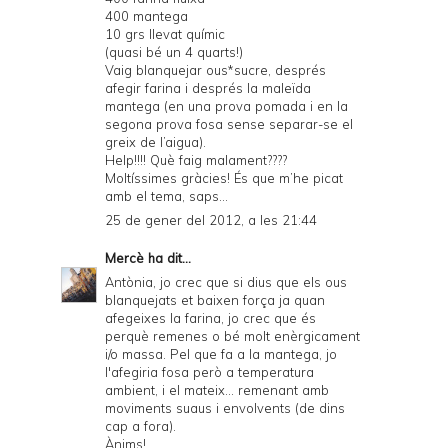
400 mantega
10 grs llevat químic
(quasi bé un 4 quarts!)
Vaig blanquejar ous*sucre, després
afegir farina i després la maleïda
mantega (en una prova pomada i en la
segona prova fosa sense separar-se el
greix de l’aigua).
Help!!!! Què faig malament????
Moltíssimes gràcies! És que m’he picat
amb el tema, saps...
25 de gener del 2012, a les 21:44
Mercè
ha dit...
Antònia, jo crec que si dius que els ous
blanquejats et baixen força ja quan
afegeixes la farina, jo crec que és
perquè remenes o bé molt enèrgicament
i/o massa. Pel que fa a la mantega, jo
l'afegiria fosa però a temperatura
ambient, i el mateix... remenant amb
moviments suaus i envolvents (de dins
cap a fora).
Ànims!