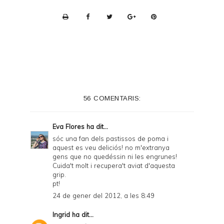
P
r
i
n
t
e
56 COMENTARIS:
r
F
Eva Flores
ha dit...
r
sóc una fan dels pastissos de poma i
aquest es veu deliciós! no m'extranya
i
gens que no quedéssin ni les engrunes!
e
Cuida't molt i recupera't aviat d'aquesta
grip.
n
pt!
d
24 de gener del 2012, a les 8:49
l
Ingrid
ha dit...