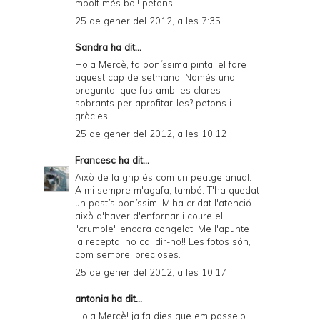
moolt més bo!! petons
25 de gener del 2012, a les 7:35
Sandra ha dit...
Hola Mercè, fa boníssima pinta, el fare
aquest cap de setmana! Només una
pregunta, que fas amb les clares
sobrants per aprofitar-les? petons i
gràcies
25 de gener del 2012, a les 10:12
Francesc
ha dit...
Això de la grip és com un peatge anual.
A mi sempre m'agafa, també. T'ha quedat
un pastís boníssim. M'ha cridat l'atenció
això d'haver d'enfornar i coure el
"crumble" encara congelat. Me l'apunte
la recepta, no cal dir-ho!! Les fotos són,
com sempre, precioses.
25 de gener del 2012, a les 10:17
antonia ha dit...
Hola Mercè! ja fa dies que em passejo