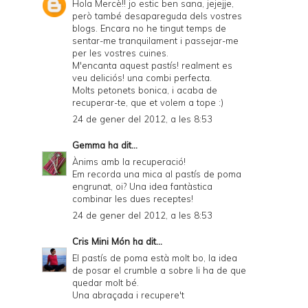
y
Hola Mercè!! jo estic ben sana, jejejje,
però també desapareguda dels vostres
a
blogs. Encara no he tingut temps de
sentar-me tranquilament i passejar-me
n
per les vostres cuines.
d
M'encanta aquest pastís! realment es
veu deliciós! una combi perfecta.
P
Molts petonets bonica, i acaba de
recuperar-te, que et volem a tope :)
D
24 de gener del 2012, a les 8:53
F
Gemma
ha dit...
Ànims amb la recuperació!
Em recorda una mica al pastís de poma
engrunat, oi? Una idea fantàstica
combinar les dues receptes!
24 de gener del 2012, a les 8:53
Cris Mini Món
ha dit...
El pastís de poma està molt bo, la idea
de posar el crumble a sobre li ha de que
quedar molt bé.
Una abraçada i recupere't