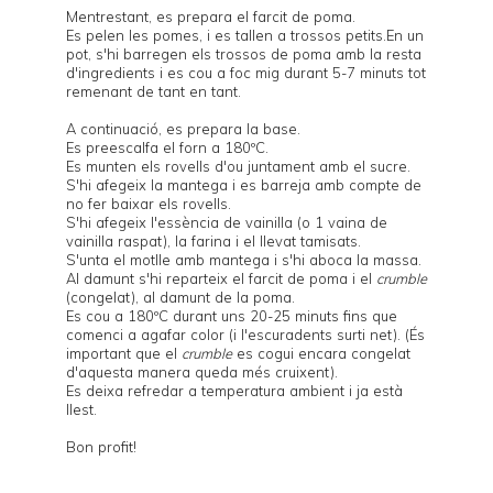
Mentrestant, es prepara el farcit de poma.
Es pelen les pomes, i es tallen a trossos petits.En un
pot, s'hi barregen els trossos de poma amb la resta
d'ingredients i es cou a foc mig durant 5-7 minuts tot
remenant de tant en tant.
A continuació, es prepara la base.
Es preescalfa el forn a 180ºC.
Es munten els rovells d'ou juntament amb el sucre.
S'hi afegeix la mantega i es barreja amb compte de
no fer baixar els rovells.
S'hi afegeix l'essència de vainilla (o 1 vaina de
vainilla raspat), la farina i el llevat tamisats.
S'unta el motlle amb mantega i s'hi aboca la massa.
Al damunt s'hi reparteix el farcit de poma i el
crumble
(congelat), al damunt de la poma.
Es cou a 180ºC durant uns 20-25 minuts fins que
comenci a agafar color (i l'escuradents surti net). (És
important que el
crumble
es cogui encara congelat
d'aquesta manera queda més cruixent).
Es deixa refredar a temperatura ambient i ja està
llest.
Bon profit!