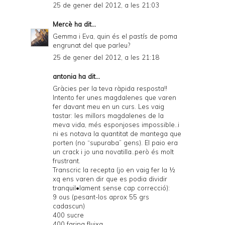
25 de gener del 2012, a les 21:03
Mercè
ha dit...
Gemma i Eva, quin és el pastís de poma
engrunat del que parleu?
25 de gener del 2012, a les 21:18
antonia ha dit...
Gràcies per la teva ràpida resposta!!
Intento fer unes magdalenes que varen
fer davant meu en un curs. Les vaig
tastar: les millors magdalenes de la
meva vida, més esponjoses impossible..i
ni es notava la quantitat de mantega que
porten (no “supuraba” gens). El paio era
un crack i jo una novatilla..però és molt
frustrant.
Transcric la recepta (jo en vaig fer la ½
xq ens varen dir que es podia dividir
tranquil•lament sense cap correcció):
9 ous (pesant-los aprox 55 grs
cadascun)
400 sucre
400 farina fluixa