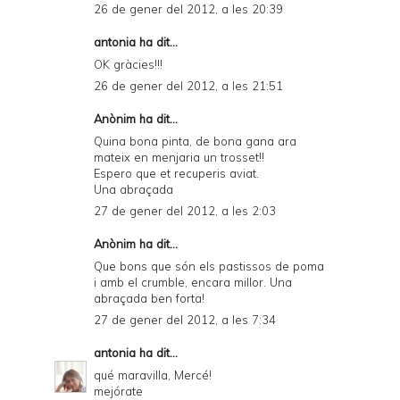
26 de gener del 2012, a les 20:39
antonia ha dit...
OK gràcies!!!
26 de gener del 2012, a les 21:51
Anònim
ha dit...
Quina bona pinta, de bona gana ara
mateix en menjaria un trosset!!
Espero que et recuperis aviat.
Una abraçada
27 de gener del 2012, a les 2:03
Anònim ha dit...
Que bons que són els pastissos de poma
i amb el crumble, encara millor. Una
abraçada ben forta!
27 de gener del 2012, a les 7:34
antonia
ha dit...
qué maravilla, Mercé!
mejórate