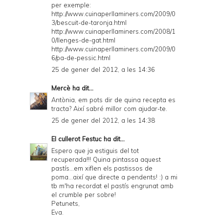
per exemple:
http://www.cuinaperllaminers.com/2009/0
3/bescuit-de-taronja.html
http://www.cuinaperllaminers.com/2008/1
0/llenges-de-gat.html
http://www.cuinaperllaminers.com/2009/0
6/pa-de-pessic.html
25 de gener del 2012, a les 14:36
Mercè
ha dit...
Antònia, em pots dir de quina recepta es
tracta? Així sabré millor com ajudar-te.
25 de gener del 2012, a les 14:38
El cullerot Festuc
ha dit...
Espero que ja estiguis del tot
recuperada!!! Quina pintassa aquest
pastís...em xiflen els pastissos de
poma...així que directe a pendents! :) a mi
tb m'ha recordat el pastís engrunat amb
el crumble per sobre!
Petunets,
Eva.