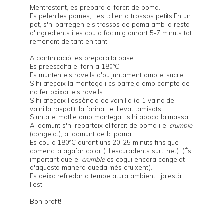
Mentrestant, es prepara el farcit de poma.
Es pelen les pomes, i es tallen a trossos petits.En un
pot, s'hi barregen els trossos de poma amb la resta
d'ingredients i es cou a foc mig durant 5-7 minuts tot
remenant de tant en tant.
A continuació, es prepara la base.
Es preescalfa el forn a 180ºC.
Es munten els rovells d'ou juntament amb el sucre.
S'hi afegeix la mantega i es barreja amb compte de
no fer baixar els rovells.
S'hi afegeix l'essència de vainilla (o 1 vaina de
vainilla raspat), la farina i el llevat tamisats.
S'unta el motlle amb mantega i s'hi aboca la massa.
Al damunt s'hi reparteix el farcit de poma i el
crumble
(congelat), al damunt de la poma.
Es cou a 180ºC durant uns 20-25 minuts fins que
comenci a agafar color (i l'escuradents surti net). (És
important que el
crumble
es cogui encara congelat
d'aquesta manera queda més cruixent).
Es deixa refredar a temperatura ambient i ja està
llest.
Bon profit!