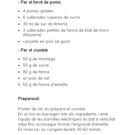
- Per al farcit de poma:
4 pomes golden
6 cullerades soperes de sucre
30 ml de suc de llimona
2 cullerades petites de farina de blat de moro
(Maizena)
canyella en pols (al gust)
- Per al
crumble
:
50 g de mantega
50 g de sucre
80 g de farina
un pols de sal
50 g de farina d'ametlla
Preparació:
Primer de tot, es prepara el
crumble
.
En un bol es barregen tots els ingredients i amb
l'ajuda de les barnilles elèctriques es bat a velocitat
mitja fins aconseguir formar l'engrunat d'ametlla.
Es reserva i es congela durant 30-60 minuts.