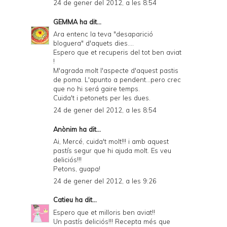
24 de gener del 2012, a les 8:54
GEMMA
ha dit...
Ara entenc la teva "desaparició
bloguera" d'aquets dies....
Espero que et recuperis del tot ben aviat
!
M'agrada molt l'aspecte d'aquest pastis
de poma. L'apunto a pendent...pero crec
que no hi será gaire temps.
Cuida't i petonets per les dues.
24 de gener del 2012, a les 8:54
Anònim ha dit...
Ai, Mercé, cuida't molt!!! i amb aquest
pastís segur que hi ajuda molt. Es veu
deliciós!!!
Petons, guapa!
24 de gener del 2012, a les 9:26
Catieu
ha dit...
Espero que et milloris ben aviat!!
Un pastís deliciós!!! Recepta més que