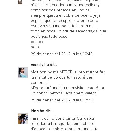
rústic,te ha quedado muy apetecible y
combinar dos recetas en una asi
siempre queda el doble de bueno je,je
espero que te recuperes pronto,pero
este virus ya me paso factura a mi
tambien hace un par de semanas,asi que
paciencia,todo pasa
bon dia
peto
29 de gener del 2012, a les 10:43
mamilu
ha dit...
Molt bon pastís MERCÈ, el proucurarè fer
la meitat de bò que tù i estaré ben
contenta!!!
M'agradarà molt la teva visita, estará tot
un honor...petons i ens anem veient.
29 de gener del 2012, a les 17:30
Irina
ha dit...
mmm... quina bona pinta! Cal deixar
refredar la barreja de poma abans
d'abocar-la sobre la primera massa?