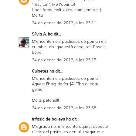
"resulton". Me l'apunto!
Unes fotos molt xules, com sempre :)
Marta
24 de gener del 2012, a les 23:11
Sílvia A.
ha dit...
M'encanten els pastissos de poma i els
crumble, així que està asegurat! Posa't
bona!
24 de gener del 2012, a les 23:15
Cuinetes
ha dit...
M'encanten els pastissos de poma!!!!
Aquest l'haig de fer JA! T'ha quedat
genial!
Molts petons!!!
24 de gener del 2012, a les 23:58
trifasic de baileys
ha dit...
M'agrada no, m'encanta aquest aspecte
rústic del pastís, es genial, i segur que