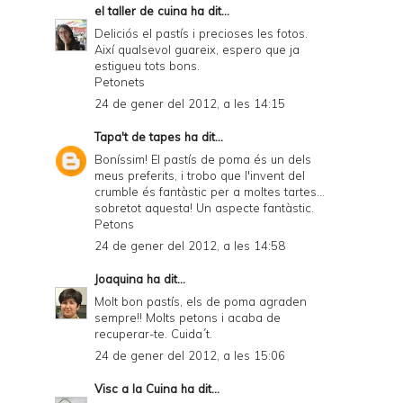
el taller de cuina
ha dit...
Deliciós el pastís i precioses les fotos.
Així qualsevol guareix, espero que ja
estigueu tots bons.
Petonets
24 de gener del 2012, a les 14:15
Tapa't de tapes
ha dit...
Boníssim! El pastís de poma és un dels
meus preferits, i trobo que l'invent del
crumble és fantàstic per a moltes tartes...
sobretot aquesta! Un aspecte fantàstic.
Petons
24 de gener del 2012, a les 14:58
Joaquina
ha dit...
Molt bon pastís, els de poma agraden
sempre!! Molts petons i acaba de
recuperar-te. Cuida´t.
24 de gener del 2012, a les 15:06
Visc a la Cuina
ha dit...