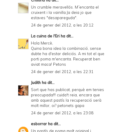
Un crumble meravellós. M´encanta el
cruixent i la vainilla.Ja deia jo que
estaves "desapareguda".
24 de gener del 2012, a les 20:12
La cuina de l'Eri
ha dit...
Hola Mercè,
Quina bona idea la combinació, sense
dubte ha d'estar deliciós. A mi tot el que
porti poma m'encanta. Recuperat ben
aviat maca! Petons
24 de gener del 2012, a les 22:31
Judith
ha dit...
Sort que has publicat, perquè em tenies
preocupada!!! cuida't reia, encara que
amb aquest pastís la recuperació serà
molt millor, oi? petonets gapa
24 de gener del 2012, a les 23:08
esborrar
ha dit...
Un pastís de poma molt original i