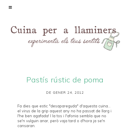
Pastís rústic de poma
DE GENER 24, 2012
Fa dies que estic "desapareguda" d'aquesta cuina...
el virus de la grip aquest any no ha passat de llarg i
l'he ben agafada! I la tos i l'afonia sembla que no
se'n vulguin anar, però vaja tard o d'hora ja se'n
cansaran.