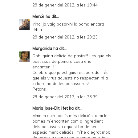
29 de gener del 2012, a les 19:44
Mercè
ha dit...
Irina, jo vaig posar-hi la poma encara
tèbia.
29 de gener del 2012, a les 20:23
Margarida
ha dit...
Ohh, quina delícia de pastís!!! I és que els
pastissos de poma a casa ens
encanten!!!!
Celebro que ja estiguis recuperada! I és
que els virus aquests no respecten ni a
la la reina de les pastisseres!!!
Petons
29 de gener del 2012, a les 23:39
Maria Jose-Dit i fet
ha dit...
Mmmm quin pastís més deliciós, a mi les
pomes m´encanten com a ingredient
dels pastissos, i aquest ha de ser
especialment deliciós...m´he alegrat molt
de tornar a veure una recepta teva, ja t