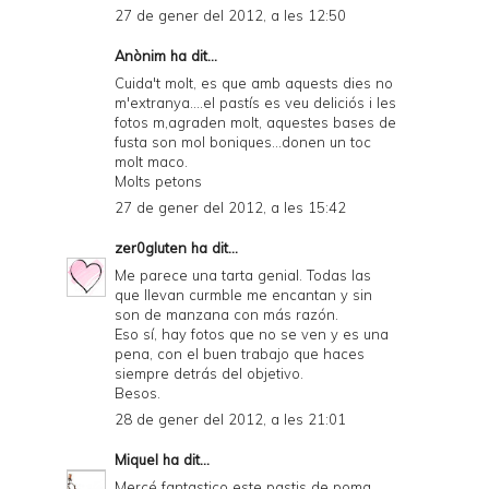
27 de gener del 2012, a les 12:50
Anònim ha dit...
Cuida't molt, es que amb aquests dies no
m'extranya....el pastís es veu deliciós i les
fotos m,agraden molt, aquestes bases de
fusta son mol boniques...donen un toc
molt maco.
Molts petons
27 de gener del 2012, a les 15:42
zer0gluten
ha dit...
Me parece una tarta genial. Todas las
que llevan curmble me encantan y sin
son de manzana con más razón.
Eso sí, hay fotos que no se ven y es una
pena, con el buen trabajo que haces
siempre detrás del objetivo.
Besos.
28 de gener del 2012, a les 21:01
Miquel
ha dit...
Mercé fantastico este pastis de poma