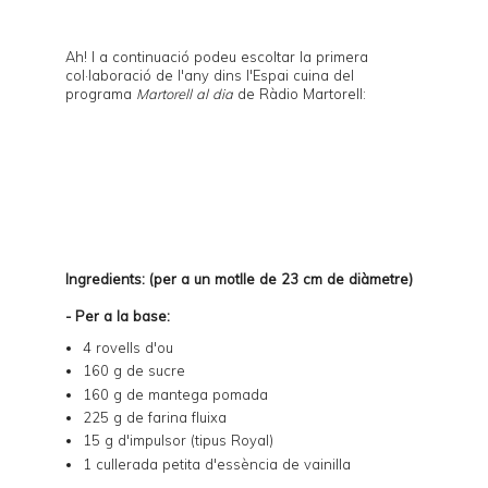
Ah! I a continuació podeu escoltar la primera
col·laboració de l'any dins l'Espai cuina del
programa
Martorell al dia
de Ràdio Martorell:
Ingredients: (per a un motlle de 23 cm de diàmetre)
- Per a la base:
4 rovells d'ou
160 g de sucre
160 g de mantega pomada
225 g de farina fluixa
15 g d'impulsor (tipus Royal)
1 cullerada petita d'essència de vainilla