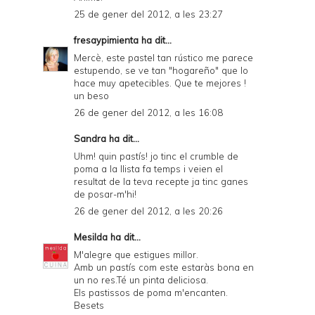
25 de gener del 2012, a les 23:27
fresaypimienta
ha dit...
Mercè, este pastel tan rústico me parece
estupendo, se ve tan "hogareño" que lo
hace muy apetecibles. Que te mejores !
un beso
26 de gener del 2012, a les 16:08
Sandra
ha dit...
Uhm! quin pastís! jo tinc el crumble de
poma a la llista fa temps i veien el
resultat de la teva recepte ja tinc ganes
de posar-m'hi!
26 de gener del 2012, a les 20:26
Mesilda
ha dit...
M'alegre que estigues millor.
Amb un pastís com este estaràs bona en
un no res.Té un pinta deliciosa.
Els pastissos de poma m'encanten.
Besets