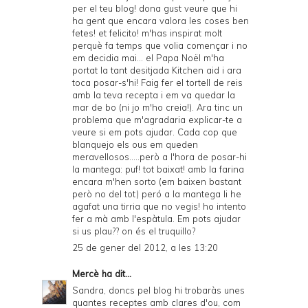
per el teu blog! dona gust veure que hi
ha gent que encara valora les coses ben
fetes! et felicito! m'has inspirat molt
perquè fa temps que volia començar i no
em decidia mai... el Papa Noël m'ha
portat la tant desitjada Kitchen aid i ara
toca posar-s'hi! Faig fer el tortell de reis
amb la teva recepta i em va quedar la
mar de bo (ni jo m'ho creia!). Ara tinc un
problema que m'agradaria explicar-te a
veure si em pots ajudar. Cada cop que
blanquejo els ous em queden
meravellosos.....però a l'hora de posar-hi
la mantega: puf! tot baixat! amb la farina
encara m'hen sorto (em baixen bastant
però no del tot) peró a la mantega li he
agafat una tirria que no vegis! ho intento
fer a mà amb l'espàtula. Em pots ajudar
si us plau?? on és el truquillo?
25 de gener del 2012, a les 13:20
Mercè
ha dit...
Sandra, doncs pel blog hi trobaràs unes
quantes receptes amb clares d'ou, com