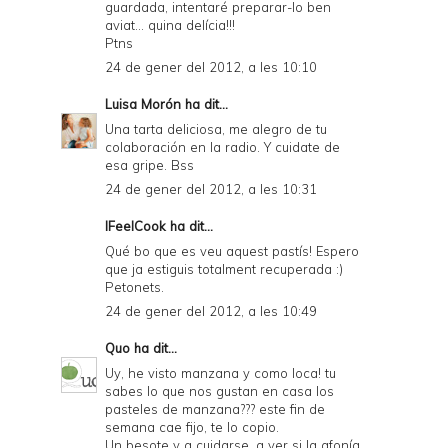
guardada, intentaré preparar-lo ben
aviat... quina delícia!!!
Ptns
24 de gener del 2012, a les 10:10
Luisa Morón
ha dit...
Una tarta deliciosa, me alegro de tu
colaboración en la radio. Y cuidate de
esa gripe. Bss
24 de gener del 2012, a les 10:31
IFeelCook
ha dit...
Qué bo que es veu aquest pastís! Espero
que ja estiguis totalment recuperada :)
Petonets.
24 de gener del 2012, a les 10:49
Quo
ha dit...
Uy, he visto manzana y como loca! tu
sabes lo que nos gustan en casa los
pasteles de manzana??? este fin de
semana cae fijo, te lo copio.
Un besote y a cuidarse, a ver si la afonía