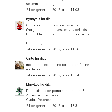
se termina de largar!
24 de gener del 2012, a les 11:03
nyanyels
ha dit...
Com a gran fan dels pastissos de poma,
t'haig de dir que aquest es veu deliciós.
El crumble li ha de donar un toc increïble.
Una abraçada!
24 de gener del 2012, a les 11:36
Cinta
ha dit...
molt bona recepta.. no tardaré en fer-ne
un de poma...
24 de gener del 2012, a les 13:14
MaryLou
ha dit...
Els pastissos de poma són tan bons!!!
Aquest el provaré segur!
Cuídat! Petonets
24 de gener del 2012, a les 13:31