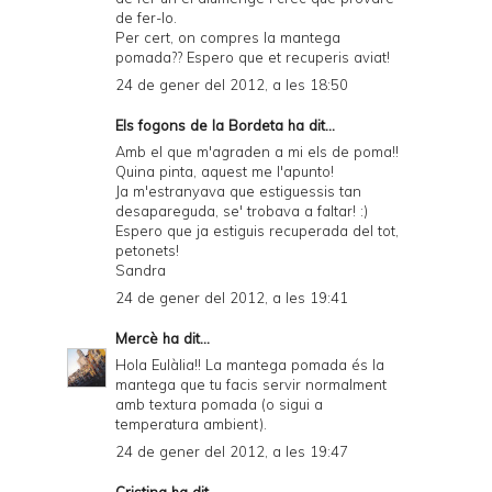
de fer-lo.
Per cert, on compres la mantega
pomada?? Espero que et recuperis aviat!
24 de gener del 2012, a les 18:50
Els fogons de la Bordeta
ha dit...
Amb el que m'agraden a mi els de poma!!
Quina pinta, aquest me l'apunto!
Ja m'estranyava que estiguessis tan
desapareguda, se' trobava a faltar! :)
Espero que ja estiguis recuperada del tot,
petonets!
Sandra
24 de gener del 2012, a les 19:41
Mercè
ha dit...
Hola Eulàlia!! La mantega pomada és la
mantega que tu facis servir normalment
amb textura pomada (o sigui a
temperatura ambient).
24 de gener del 2012, a les 19:47
Cristina
ha dit...