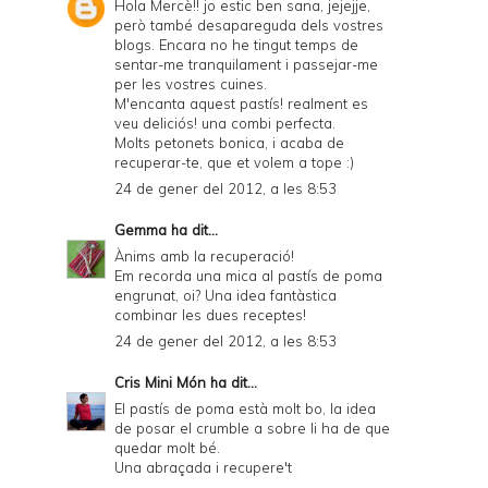
y
Hola Mercè!! jo estic ben sana, jejejje,
però també desapareguda dels vostres
a
blogs. Encara no he tingut temps de
sentar-me tranquilament i passejar-me
n
per les vostres cuines.
d
M'encanta aquest pastís! realment es
veu deliciós! una combi perfecta.
P
Molts petonets bonica, i acaba de
recuperar-te, que et volem a tope :)
D
24 de gener del 2012, a les 8:53
F
Gemma
ha dit...
Ànims amb la recuperació!
Em recorda una mica al pastís de poma
engrunat, oi? Una idea fantàstica
combinar les dues receptes!
24 de gener del 2012, a les 8:53
Cris Mini Món
ha dit...
El pastís de poma està molt bo, la idea
de posar el crumble a sobre li ha de que
quedar molt bé.
Una abraçada i recupere't