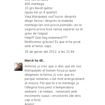
400 mantega
10 grs llevat químic
(quasi bé un 4 quarts!)
Vaig blanquejar ous*sucre, després
afegir farina i després la maleïda
mantega (en una prova pomada i en la
segona prova fosa sense separar-se el
greix de l’aigua).
Help!!!! Què faig malament????
Moltíssimes gràcies! És que m’he picat
amb el tema, saps...
25 de gener del 2012, a les 21:44
Mercè
ha dit...
Antònia, jo crec que si dius que els ous
blanquejats et baixen força ja quan
afegeixes la farina, jo crec que és
perquè remenes o bé molt enèrgicament
i/o massa. Pel que fa a la mantega, jo
l'afegiria fosa però a temperatura
ambient, i el mateix... remenant amb
moviments suaus i envolvents (de dins
cap a fora).
Ànims!