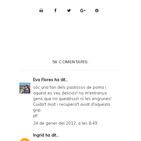
P
r
i
n
t
e
56 COMENTARIS:
r
F
Eva Flores
ha dit...
r
sóc una fan dels pastissos de poma i
aquest es veu deliciós! no m'extranya
i
gens que no quedéssin ni les engrunes!
e
Cuida't molt i recupera't aviat d'aquesta
grip.
n
pt!
d
24 de gener del 2012, a les 8:49
l
Ingrid
ha dit...