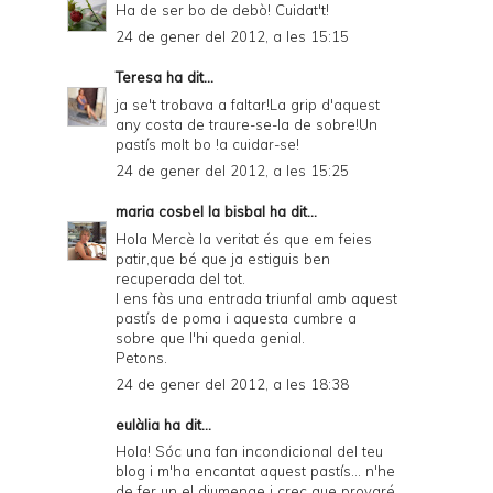
Ha de ser bo de debò! Cuidat't!
24 de gener del 2012, a les 15:15
Teresa
ha dit...
ja se't trobava a faltar!La grip d'aquest
any costa de traure-se-la de sobre!Un
pastís molt bo !a cuidar-se!
24 de gener del 2012, a les 15:25
maria cosbel la bisbal
ha dit...
Hola Mercè la veritat és que em feies
patir,que bé que ja estiguis ben
recuperada del tot.
I ens fàs una entrada triunfal amb aquest
pastís de poma i aquesta cumbre a
sobre que l'hi queda genial.
Petons.
24 de gener del 2012, a les 18:38
eulàlia ha dit...
Hola! Sóc una fan incondicional del teu
blog i m'ha encantat aquest pastís... n'he
de fer un el diumenge i crec que provaré