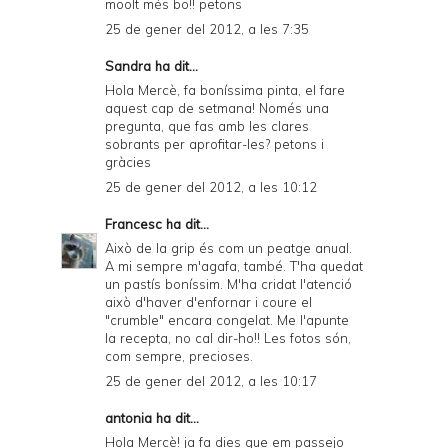
moolt més bo!! petons
25 de gener del 2012, a les 7:35
Sandra ha dit...
Hola Mercè, fa boníssima pinta, el fare
aquest cap de setmana! Només una
pregunta, que fas amb les clares
sobrants per aprofitar-les? petons i
gràcies
25 de gener del 2012, a les 10:12
Francesc
ha dit...
Això de la grip és com un peatge anual.
A mi sempre m'agafa, també. T'ha quedat
un pastís boníssim. M'ha cridat l'atenció
això d'haver d'enfornar i coure el
"crumble" encara congelat. Me l'apunte
la recepta, no cal dir-ho!! Les fotos són,
com sempre, precioses.
25 de gener del 2012, a les 10:17
antonia ha dit...
Hola Mercè! ja fa dies que em passejo