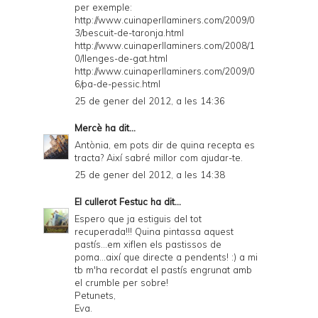
per exemple:
http://www.cuinaperllaminers.com/2009/0
3/bescuit-de-taronja.html
http://www.cuinaperllaminers.com/2008/1
0/llenges-de-gat.html
http://www.cuinaperllaminers.com/2009/0
6/pa-de-pessic.html
25 de gener del 2012, a les 14:36
Mercè
ha dit...
Antònia, em pots dir de quina recepta es
tracta? Així sabré millor com ajudar-te.
25 de gener del 2012, a les 14:38
El cullerot Festuc
ha dit...
Espero que ja estiguis del tot
recuperada!!! Quina pintassa aquest
pastís...em xiflen els pastissos de
poma...així que directe a pendents! :) a mi
tb m'ha recordat el pastís engrunat amb
el crumble per sobre!
Petunets,
Eva.