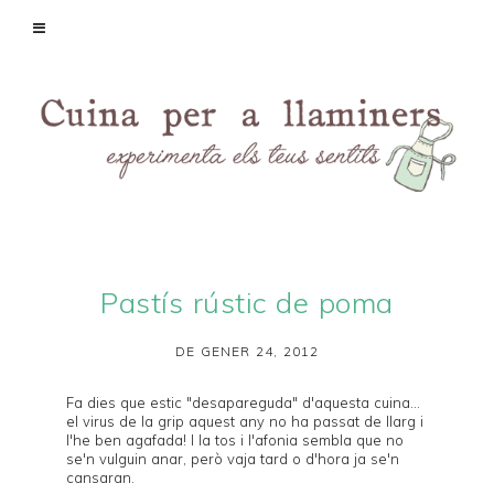
Pastís rústic de poma
DE GENER 24, 2012
Fa dies que estic "desapareguda" d'aquesta cuina...
el virus de la grip aquest any no ha passat de llarg i
l'he ben agafada! I la tos i l'afonia sembla que no
se'n vulguin anar, però vaja tard o d'hora ja se'n
cansaran.