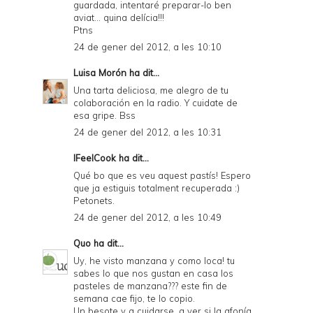
guardada, intentaré preparar-lo ben
aviat... quina delícia!!!
Ptns
24 de gener del 2012, a les 10:10
Luisa Morón
ha dit...
Una tarta deliciosa, me alegro de tu
colaboración en la radio. Y cuidate de
esa gripe. Bss
24 de gener del 2012, a les 10:31
IFeelCook
ha dit...
Qué bo que es veu aquest pastís! Espero
que ja estiguis totalment recuperada :)
Petonets.
24 de gener del 2012, a les 10:49
Quo
ha dit...
Uy, he visto manzana y como loca! tu
sabes lo que nos gustan en casa los
pasteles de manzana??? este fin de
semana cae fijo, te lo copio.
Un besote y a cuidarse, a ver si la afonía