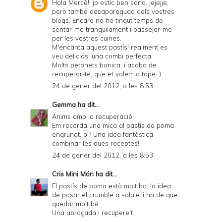
y
Hola Mercè!! jo estic ben sana, jejejje,
però també desapareguda dels vostres
a
blogs. Encara no he tingut temps de
sentar-me tranquilament i passejar-me
n
per les vostres cuines.
d
M'encanta aquest pastís! realment es
veu deliciós! una combi perfecta.
P
Molts petonets bonica, i acaba de
recuperar-te, que et volem a tope :)
D
24 de gener del 2012, a les 8:53
F
Gemma
ha dit...
Ànims amb la recuperació!
Em recorda una mica al pastís de poma
engrunat, oi? Una idea fantàstica
combinar les dues receptes!
24 de gener del 2012, a les 8:53
Cris Mini Món
ha dit...
El pastís de poma està molt bo, la idea
de posar el crumble a sobre li ha de que
quedar molt bé.
Una abraçada i recupere't