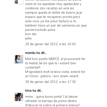
rústic,te ha quedado muy apetecible y
combinar dos recetas en una asi
siempre queda el doble de bueno je,je
espero que te recuperes pronto,pero
este virus ya me paso factura a mi
tambien hace un par de semanas,asi que
paciencia,todo pasa
bon dia
peto
29 de gener del 2012, a les 10:43
mamilu
ha dit...
Molt bon pastís MERCÈ, el proucurarè fer
la meitat de bò que tù i estaré ben
contenta!!!
M'agradarà molt la teva visita, estará tot
un honor...petons i ens anem veient.
29 de gener del 2012, a les 17:30
Irina
ha dit...
mmm... quina bona pinta! Cal deixar
refredar la barreja de poma abans
d'abocar-la sobre la primera massa?