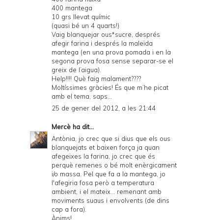
400 mantega
10 grs llevat químic
(quasi bé un 4 quarts!)
Vaig blanquejar ous*sucre, després
afegir farina i després la maleïda
mantega (en una prova pomada i en la
segona prova fosa sense separar-se el
greix de l’aigua).
Help!!!! Què faig malament????
Moltíssimes gràcies! És que m’he picat
amb el tema, saps...
25 de gener del 2012, a les 21:44
Mercè
ha dit...
Antònia, jo crec que si dius que els ous
blanquejats et baixen força ja quan
afegeixes la farina, jo crec que és
perquè remenes o bé molt enèrgicament
i/o massa. Pel que fa a la mantega, jo
l'afegiria fosa però a temperatura
ambient, i el mateix... remenant amb
moviments suaus i envolvents (de dins
cap a fora).
Ànims!