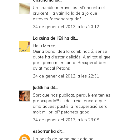
Un crumble meravellós. M´encanta el
cruixent i la vainilla.Ja deia jo que
estaves "desapareguda".
24 de gener del 2012, a les 20:12
La cuina de l'Eri
ha dit...
Hola Mercè,
Quina bona idea la combinació, sense
dubte ha d'estar deliciós. A mi tot el que
porti poma m'encanta. Recuperat ben
aviat maca! Petons
24 de gener del 2012, a les 22:31
Judith
ha dit...
Sort que has publicat, perquè em tenies
preocupada!!! cuida't reia, encara que
amb aquest pastís la recuperació serà
molt millor, oi? petonets gapa
24 de gener del 2012, a les 23:08
esborrar
ha dit...
Un pastís de poma molt original i