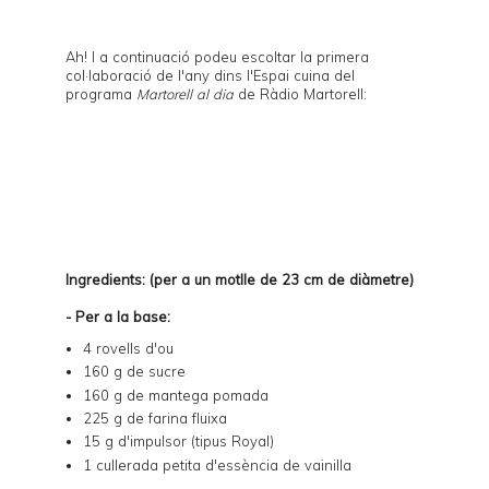
Ah! I a continuació podeu escoltar la primera
col·laboració de l'any dins l'Espai cuina del
programa
Martorell al dia
de Ràdio Martorell:
Ingredients: (per a un motlle de 23 cm de diàmetre)
- Per a la base:
4 rovells d'ou
160 g de sucre
160 g de mantega pomada
225 g de farina fluixa
15 g d'impulsor (tipus Royal)
1 cullerada petita d'essència de vainilla