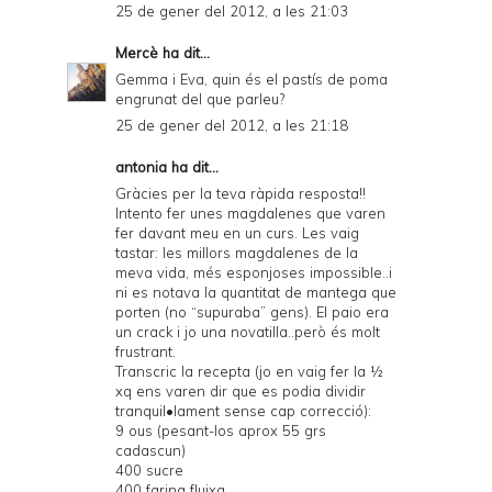
25 de gener del 2012, a les 21:03
Mercè
ha dit...
Gemma i Eva, quin és el pastís de poma
engrunat del que parleu?
25 de gener del 2012, a les 21:18
antonia ha dit...
Gràcies per la teva ràpida resposta!!
Intento fer unes magdalenes que varen
fer davant meu en un curs. Les vaig
tastar: les millors magdalenes de la
meva vida, més esponjoses impossible..i
ni es notava la quantitat de mantega que
porten (no “supuraba” gens). El paio era
un crack i jo una novatilla..però és molt
frustrant.
Transcric la recepta (jo en vaig fer la ½
xq ens varen dir que es podia dividir
tranquil•lament sense cap correcció):
9 ous (pesant-los aprox 55 grs
cadascun)
400 sucre
400 farina fluixa