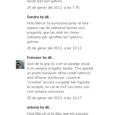
moolt més bo!! petons
25 de gener del 2012, a les 7:35
Sandra ha dit...
Hola Mercè, fa boníssima pinta, el fare
aquest cap de setmana! Només una
pregunta, que fas amb les clares
sobrants per aprofitar-les? petons i
gràcies
25 de gener del 2012, a les 10:12
Francesc
ha dit...
Això de la grip és com un peatge anual.
A mi sempre m'agafa, també. T'ha quedat
un pastís boníssim. M'ha cridat l'atenció
això d'haver d'enfornar i coure el
"crumble" encara congelat. Me l'apunte
la recepta, no cal dir-ho!! Les fotos són,
com sempre, precioses.
25 de gener del 2012, a les 10:17
antonia ha dit...
Hola Mercè! ja fa dies que em passejo