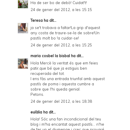
Ha de ser bo de debò! Cuidat't!
24 de gener del 2012, a les 15:15
Teresa
ha dit...
ja se't trobava a faltar!La grip d'aquest
any costa de traure-se-la de sobre!Un
pastís molt bo !a cuidar-se!
24 de gener del 2012, a les 15:25
maria cosbel la bisbal
ha dit...
Hola Mercè la veritat és que em feies
patir,que bé que ja estiguis ben
recuperada del tot.
I ens fàs una entrada triunfal amb aquest
pastís de poma i aquesta cumbre a
sobre que l'hi queda genial.
Petons.
24 de gener del 2012, a les 18:38
eulàlia ha dit...
Hola! Sóc una fan incondicional del teu
blog i m'ha encantat aquest pastís... n'he
de fer un el diumenge i crec que provaré