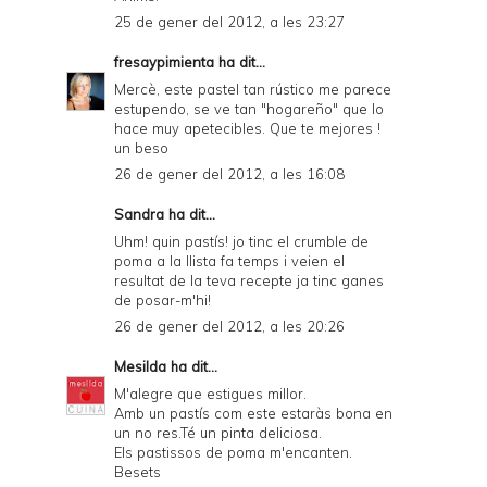
25 de gener del 2012, a les 23:27
fresaypimienta
ha dit...
Mercè, este pastel tan rústico me parece
estupendo, se ve tan "hogareño" que lo
hace muy apetecibles. Que te mejores !
un beso
26 de gener del 2012, a les 16:08
Sandra
ha dit...
Uhm! quin pastís! jo tinc el crumble de
poma a la llista fa temps i veien el
resultat de la teva recepte ja tinc ganes
de posar-m'hi!
26 de gener del 2012, a les 20:26
Mesilda
ha dit...
M'alegre que estigues millor.
Amb un pastís com este estaràs bona en
un no res.Té un pinta deliciosa.
Els pastissos de poma m'encanten.
Besets