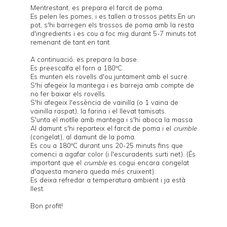
Mentrestant, es prepara el farcit de poma.
Es pelen les pomes, i es tallen a trossos petits.En un
pot, s'hi barregen els trossos de poma amb la resta
d'ingredients i es cou a foc mig durant 5-7 minuts tot
remenant de tant en tant.
A continuació, es prepara la base.
Es preescalfa el forn a 180ºC.
Es munten els rovells d'ou juntament amb el sucre.
S'hi afegeix la mantega i es barreja amb compte de
no fer baixar els rovells.
S'hi afegeix l'essència de vainilla (o 1 vaina de
vainilla raspat), la farina i el llevat tamisats.
S'unta el motlle amb mantega i s'hi aboca la massa.
Al damunt s'hi reparteix el farcit de poma i el
crumble
(congelat), al damunt de la poma.
Es cou a 180ºC durant uns 20-25 minuts fins que
comenci a agafar color (i l'escuradents surti net). (És
important que el
crumble
es cogui encara congelat
d'aquesta manera queda més cruixent).
Es deixa refredar a temperatura ambient i ja està
llest.
Bon profit!