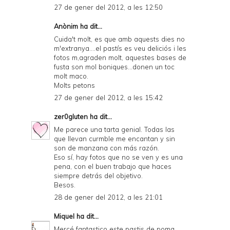
27 de gener del 2012, a les 12:50
Anònim ha dit...
Cuida't molt, es que amb aquests dies no
m'extranya....el pastís es veu deliciós i les
fotos m,agraden molt, aquestes bases de
fusta son mol boniques...donen un toc
molt maco.
Molts petons
27 de gener del 2012, a les 15:42
zer0gluten
ha dit...
Me parece una tarta genial. Todas las
que llevan curmble me encantan y sin
son de manzana con más razón.
Eso sí, hay fotos que no se ven y es una
pena, con el buen trabajo que haces
siempre detrás del objetivo.
Besos.
28 de gener del 2012, a les 21:01
Miquel
ha dit...
Mercé fantastico este pastis de poma