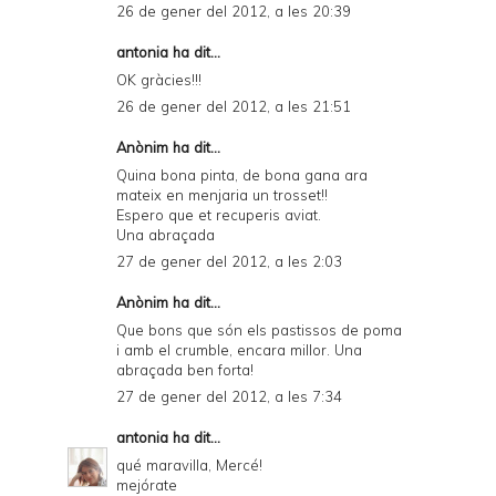
26 de gener del 2012, a les 20:39
antonia ha dit...
OK gràcies!!!
26 de gener del 2012, a les 21:51
Anònim
ha dit...
Quina bona pinta, de bona gana ara
mateix en menjaria un trosset!!
Espero que et recuperis aviat.
Una abraçada
27 de gener del 2012, a les 2:03
Anònim ha dit...
Que bons que són els pastissos de poma
i amb el crumble, encara millor. Una
abraçada ben forta!
27 de gener del 2012, a les 7:34
antonia
ha dit...
qué maravilla, Mercé!
mejórate