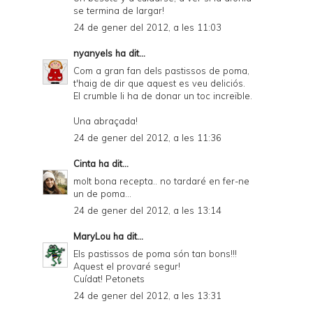
se termina de largar!
24 de gener del 2012, a les 11:03
nyanyels
ha dit...
Com a gran fan dels pastissos de poma,
t'haig de dir que aquest es veu deliciós.
El crumble li ha de donar un toc increïble.
Una abraçada!
24 de gener del 2012, a les 11:36
Cinta
ha dit...
molt bona recepta.. no tardaré en fer-ne
un de poma...
24 de gener del 2012, a les 13:14
MaryLou
ha dit...
Els pastissos de poma són tan bons!!!
Aquest el provaré segur!
Cuídat! Petonets
24 de gener del 2012, a les 13:31