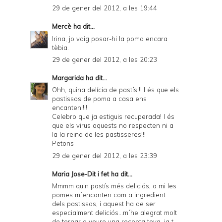
29 de gener del 2012, a les 19:44
Mercè
ha dit...
Irina, jo vaig posar-hi la poma encara
tèbia.
29 de gener del 2012, a les 20:23
Margarida
ha dit...
Ohh, quina delícia de pastís!!! I és que els
pastissos de poma a casa ens
encanten!!!!
Celebro que ja estiguis recuperada! I és
que els virus aquests no respecten ni a
la la reina de les pastisseres!!!
Petons
29 de gener del 2012, a les 23:39
Maria Jose-Dit i fet
ha dit...
Mmmm quin pastís més deliciós, a mi les
pomes m´encanten com a ingredient
dels pastissos, i aquest ha de ser
especialment deliciós...m´he alegrat molt
de tornar a veure una recepta teva, ja t