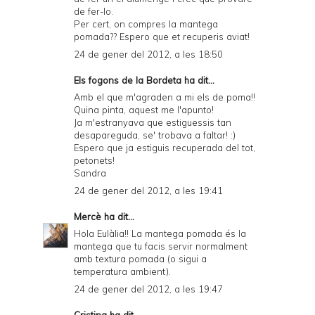
de fer-lo.
Per cert, on compres la mantega
pomada?? Espero que et recuperis aviat!
24 de gener del 2012, a les 18:50
Els fogons de la Bordeta
ha dit...
Amb el que m'agraden a mi els de poma!!
Quina pinta, aquest me l'apunto!
Ja m'estranyava que estiguessis tan
desapareguda, se' trobava a faltar! :)
Espero que ja estiguis recuperada del tot,
petonets!
Sandra
24 de gener del 2012, a les 19:41
Mercè
ha dit...
Hola Eulàlia!! La mantega pomada és la
mantega que tu facis servir normalment
amb textura pomada (o sigui a
temperatura ambient).
24 de gener del 2012, a les 19:47
Cristina
ha dit...