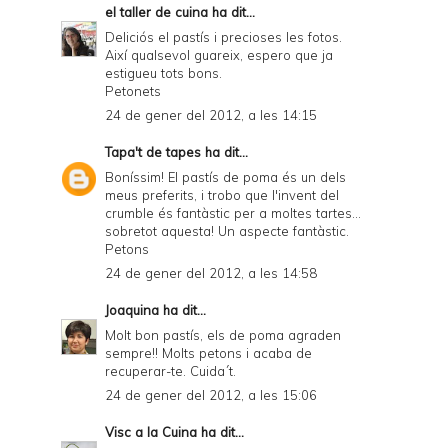
el taller de cuina
ha dit...
Deliciós el pastís i precioses les fotos.
Així qualsevol guareix, espero que ja
estigueu tots bons.
Petonets
24 de gener del 2012, a les 14:15
Tapa't de tapes
ha dit...
Boníssim! El pastís de poma és un dels
meus preferits, i trobo que l'invent del
crumble és fantàstic per a moltes tartes...
sobretot aquesta! Un aspecte fantàstic.
Petons
24 de gener del 2012, a les 14:58
Joaquina
ha dit...
Molt bon pastís, els de poma agraden
sempre!! Molts petons i acaba de
recuperar-te. Cuida´t.
24 de gener del 2012, a les 15:06
Visc a la Cuina
ha dit...