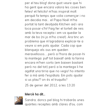
per el teu blog! dona gust veure que hi
ha gent que encara valora les coses ben
fetes! et felicito! m'has inspirat molt
perquè fa temps que volia començar i no
em decidia mai... el Papa Noël m'ha
portat la tant desitjada Kitchen aid i ara
toca posar-s'hi! Faig fer el tortell de reis
amb la teva recepta i em va quedar la
mar de bo (ni jo m'ho creia!). Ara tinc un
problema que m'agradaria explicar-te a
veure si em pots ajudar. Cada cop que
blanquejo els ous em queden
meravellosos.....però a l'hora de posar-hi
la mantega: puf! tot baixat! amb la farina
encara m'hen sorto (em baixen bastant
però no del tot) peró a la mantega li he
agafat una tirria que no vegis! ho intento
fer a mà amb l'espàtula. Em pots ajudar
si us plau?? on és el truquillo?
25 de gener del 2012, a les 13:20
Mercè
ha dit...
Sandra, doncs pel blog hi trobaràs unes
quantes receptes amb clares d'ou, com