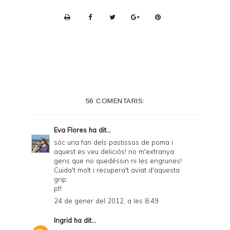
P
r
i
n
t
e
56 COMENTARIS:
r
F
Eva Flores
ha dit...
r
sóc una fan dels pastissos de poma i
aquest es veu deliciós! no m'extranya
i
gens que no quedéssin ni les engrunes!
e
Cuida't molt i recupera't aviat d'aquesta
grip.
n
pt!
d
24 de gener del 2012, a les 8:49
l
Ingrid
ha dit...