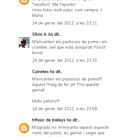
"resulton". Me l'apunto!
Unes fotos molt xules, com sempre :)
Marta
24 de gener del 2012, a les 23:11
Sílvia A.
ha dit...
M'encanten els pastissos de poma i els
crumble, així que està asegurat! Posa't
bona!
24 de gener del 2012, a les 23:15
Cuinetes
ha dit...
M'encanten els pastissos de poma!!!!
Aquest l'haig de fer JA! T'ha quedat
genial!
Molts petons!!!
24 de gener del 2012, a les 23:58
trifasic de baileys
ha dit...
M'agrada no, m'encanta aquest aspecte
rústic del pastís, es genial, i segur que