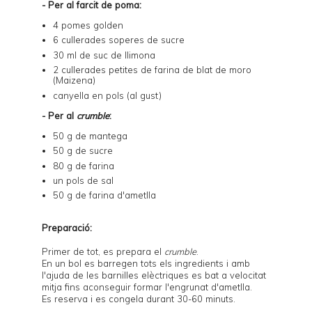
- Per al farcit de poma:
4 pomes golden
6 cullerades soperes de sucre
30 ml de suc de llimona
2 cullerades petites de farina de blat de moro
(Maizena)
canyella en pols (al gust)
- Per al
crumble
:
50 g de mantega
50 g de sucre
80 g de farina
un pols de sal
50 g de farina d'ametlla
Preparació:
Primer de tot, es prepara el
crumble
.
En un bol es barregen tots els ingredients i amb
l'ajuda de les barnilles elèctriques es bat a velocitat
mitja fins aconseguir formar l'engrunat d'ametlla.
Es reserva i es congela durant 30-60 minuts.