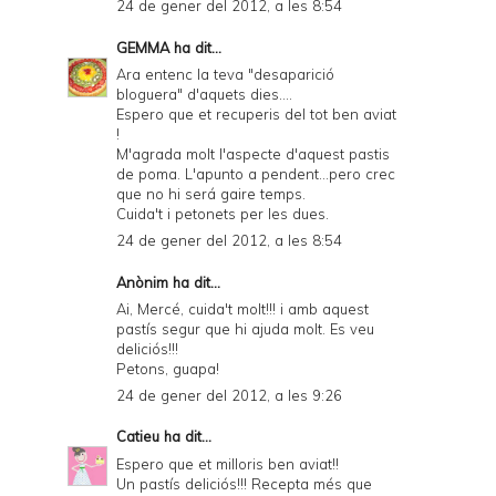
24 de gener del 2012, a les 8:54
GEMMA
ha dit...
Ara entenc la teva "desaparició
bloguera" d'aquets dies....
Espero que et recuperis del tot ben aviat
!
M'agrada molt l'aspecte d'aquest pastis
de poma. L'apunto a pendent...pero crec
que no hi será gaire temps.
Cuida't i petonets per les dues.
24 de gener del 2012, a les 8:54
Anònim ha dit...
Ai, Mercé, cuida't molt!!! i amb aquest
pastís segur que hi ajuda molt. Es veu
deliciós!!!
Petons, guapa!
24 de gener del 2012, a les 9:26
Catieu
ha dit...
Espero que et milloris ben aviat!!
Un pastís deliciós!!! Recepta més que