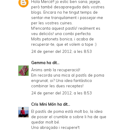
y
Hola Mercè!! jo estic ben sana, jejejje,
però també desapareguda dels vostres
a
blogs. Encara no he tingut temps de
sentar-me tranquilament i passejar-me
n
per les vostres cuines.
d
M'encanta aquest pastís! realment es
veu deliciós! una combi perfecta.
P
Molts petonets bonica, i acaba de
recuperar-te, que et volem a tope :)
D
24 de gener del 2012, a les 8:53
F
Gemma
ha dit...
Ànims amb la recuperació!
Em recorda una mica al pastís de poma
engrunat, oi? Una idea fantàstica
combinar les dues receptes!
24 de gener del 2012, a les 8:53
Cris Mini Món
ha dit...
El pastís de poma està molt bo, la idea
de posar el crumble a sobre li ha de que
quedar molt bé.
Una abraçada i recupere't