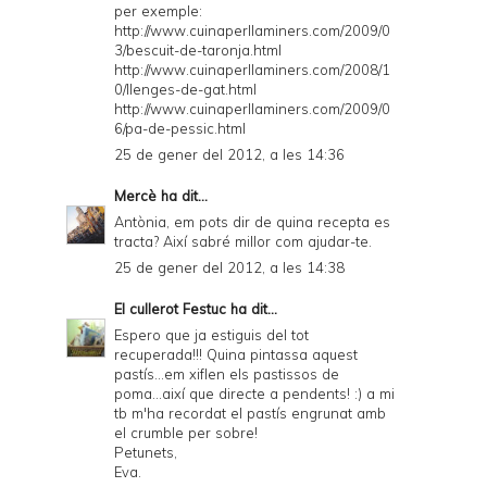
per exemple:
http://www.cuinaperllaminers.com/2009/0
3/bescuit-de-taronja.html
http://www.cuinaperllaminers.com/2008/1
0/llenges-de-gat.html
http://www.cuinaperllaminers.com/2009/0
6/pa-de-pessic.html
25 de gener del 2012, a les 14:36
Mercè
ha dit...
Antònia, em pots dir de quina recepta es
tracta? Així sabré millor com ajudar-te.
25 de gener del 2012, a les 14:38
El cullerot Festuc
ha dit...
Espero que ja estiguis del tot
recuperada!!! Quina pintassa aquest
pastís...em xiflen els pastissos de
poma...així que directe a pendents! :) a mi
tb m'ha recordat el pastís engrunat amb
el crumble per sobre!
Petunets,
Eva.