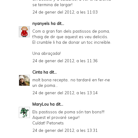
se termina de largar!
24 de gener del 2012, a les 11:03
nyanyels
ha dit...
Com a gran fan dels pastissos de poma,
t'haig de dir que aquest es veu deliciós.
El crumble li ha de donar un toc increïble.
Una abraçada!
24 de gener del 2012, a les 11:36
Cinta
ha dit...
molt bona recepta.. no tardaré en fer-ne
un de poma...
24 de gener del 2012, a les 13:14
MaryLou
ha dit...
Els pastissos de poma són tan bons!!!
Aquest el provaré segur!
Cuídat! Petonets
24 de gener del 2012, a les 13:31