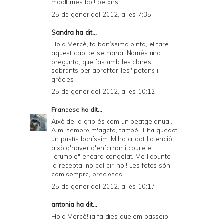
moolt més bo!! petons
25 de gener del 2012, a les 7:35
Sandra ha dit...
Hola Mercè, fa boníssima pinta, el fare
aquest cap de setmana! Només una
pregunta, que fas amb les clares
sobrants per aprofitar-les? petons i
gràcies
25 de gener del 2012, a les 10:12
Francesc
ha dit...
Això de la grip és com un peatge anual.
A mi sempre m'agafa, també. T'ha quedat
un pastís boníssim. M'ha cridat l'atenció
això d'haver d'enfornar i coure el
"crumble" encara congelat. Me l'apunte
la recepta, no cal dir-ho!! Les fotos són,
com sempre, precioses.
25 de gener del 2012, a les 10:17
antonia ha dit...
Hola Mercè! ja fa dies que em passejo