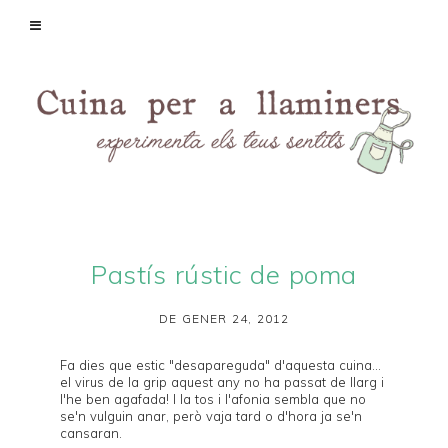
Pastís rústic de poma
DE GENER 24, 2012
Fa dies que estic "desapareguda" d'aquesta cuina...
el virus de la grip aquest any no ha passat de llarg i
l'he ben agafada! I la tos i l'afonia sembla que no
se'n vulguin anar, però vaja tard o d'hora ja se'n
cansaran.