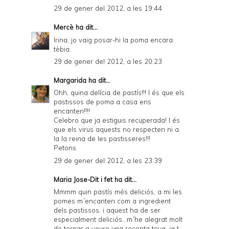
29 de gener del 2012, a les 19:44
Mercè
ha dit...
Irina, jo vaig posar-hi la poma encara
tèbia.
29 de gener del 2012, a les 20:23
Margarida
ha dit...
Ohh, quina delícia de pastís!!! I és que els
pastissos de poma a casa ens
encanten!!!!
Celebro que ja estiguis recuperada! I és
que els virus aquests no respecten ni a
la la reina de les pastisseres!!!
Petons
29 de gener del 2012, a les 23:39
Maria Jose-Dit i fet
ha dit...
Mmmm quin pastís més deliciós, a mi les
pomes m´encanten com a ingredient
dels pastissos, i aquest ha de ser
especialment deliciós...m´he alegrat molt
de tornar a veure una recepta teva, ja t