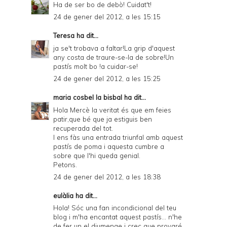
Ha de ser bo de debò! Cuidat't!
24 de gener del 2012, a les 15:15
Teresa
ha dit...
ja se't trobava a faltar!La grip d'aquest
any costa de traure-se-la de sobre!Un
pastís molt bo !a cuidar-se!
24 de gener del 2012, a les 15:25
maria cosbel la bisbal
ha dit...
Hola Mercè la veritat és que em feies
patir,que bé que ja estiguis ben
recuperada del tot.
I ens fàs una entrada triunfal amb aquest
pastís de poma i aquesta cumbre a
sobre que l'hi queda genial.
Petons.
24 de gener del 2012, a les 18:38
eulàlia ha dit...
Hola! Sóc una fan incondicional del teu
blog i m'ha encantat aquest pastís... n'he
de fer un el diumenge i crec que provaré