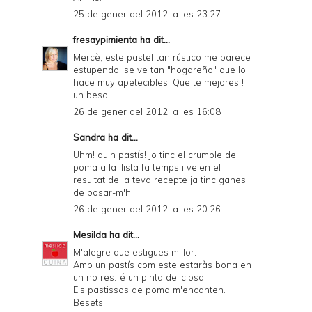
25 de gener del 2012, a les 23:27
fresaypimienta
ha dit...
Mercè, este pastel tan rústico me parece
estupendo, se ve tan "hogareño" que lo
hace muy apetecibles. Que te mejores !
un beso
26 de gener del 2012, a les 16:08
Sandra
ha dit...
Uhm! quin pastís! jo tinc el crumble de
poma a la llista fa temps i veien el
resultat de la teva recepte ja tinc ganes
de posar-m'hi!
26 de gener del 2012, a les 20:26
Mesilda
ha dit...
M'alegre que estigues millor.
Amb un pastís com este estaràs bona en
un no res.Té un pinta deliciosa.
Els pastissos de poma m'encanten.
Besets