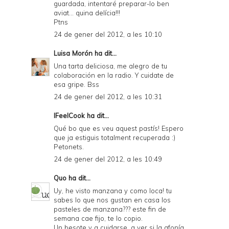
guardada, intentaré preparar-lo ben
aviat... quina delícia!!!
Ptns
24 de gener del 2012, a les 10:10
Luisa Morón
ha dit...
Una tarta deliciosa, me alegro de tu
colaboración en la radio. Y cuidate de
esa gripe. Bss
24 de gener del 2012, a les 10:31
IFeelCook
ha dit...
Qué bo que es veu aquest pastís! Espero
que ja estiguis totalment recuperada :)
Petonets.
24 de gener del 2012, a les 10:49
Quo
ha dit...
Uy, he visto manzana y como loca! tu
sabes lo que nos gustan en casa los
pasteles de manzana??? este fin de
semana cae fijo, te lo copio.
Un besote y a cuidarse, a ver si la afonía