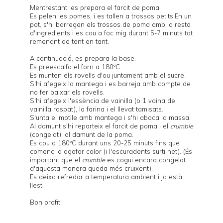
Mentrestant, es prepara el farcit de poma.
Es pelen les pomes, i es tallen a trossos petits.En un
pot, s'hi barregen els trossos de poma amb la resta
d'ingredients i es cou a foc mig durant 5-7 minuts tot
remenant de tant en tant.
A continuació, es prepara la base.
Es preescalfa el forn a 180ºC.
Es munten els rovells d'ou juntament amb el sucre.
S'hi afegeix la mantega i es barreja amb compte de
no fer baixar els rovells.
S'hi afegeix l'essència de vainilla (o 1 vaina de
vainilla raspat), la farina i el llevat tamisats.
S'unta el motlle amb mantega i s'hi aboca la massa.
Al damunt s'hi reparteix el farcit de poma i el
crumble
(congelat), al damunt de la poma.
Es cou a 180ºC durant uns 20-25 minuts fins que
comenci a agafar color (i l'escuradents surti net). (És
important que el
crumble
es cogui encara congelat
d'aquesta manera queda més cruixent).
Es deixa refredar a temperatura ambient i ja està
llest.
Bon profit!