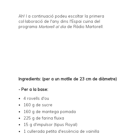
Ah! I a continuació podeu escoltar la primera
col·laboració de l'any dins l'Espai cuina del
programa
Martorell al dia
de Ràdio Martorell:
Ingredients: (per a un motlle de 23 cm de diàmetre)
- Per a la base:
4 rovells d'ou
160 g de sucre
160 g de mantega pomada
225 g de farina fluixa
15 g d'impulsor (tipus Royal)
1 cullerada petita d'essència de vainilla