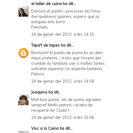
el taller de cuina
ha dit...
Deliciós el pastís i precioses les fotos.
Així qualsevol guareix, espero que ja
estigueu tots bons.
Petonets
24 de gener del 2012, a les 14:15
Tapa't de tapes
ha dit...
Boníssim! El pastís de poma és un dels
meus preferits, i trobo que l'invent del
crumble és fantàstic per a moltes tartes...
sobretot aquesta! Un aspecte fantàstic.
Petons
24 de gener del 2012, a les 14:58
Joaquina
ha dit...
Molt bon pastís, els de poma agraden
sempre!! Molts petons i acaba de
recuperar-te. Cuida´t.
24 de gener del 2012, a les 15:06
Visc a la Cuina
ha dit...