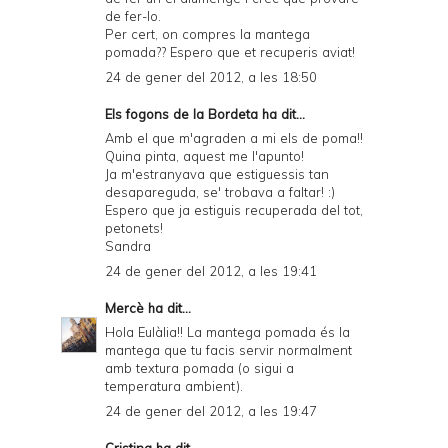
de fer-lo.
Per cert, on compres la mantega
pomada?? Espero que et recuperis aviat!
24 de gener del 2012, a les 18:50
Els fogons de la Bordeta
ha dit...
Amb el que m'agraden a mi els de poma!!
Quina pinta, aquest me l'apunto!
Ja m'estranyava que estiguessis tan
desapareguda, se' trobava a faltar! :)
Espero que ja estiguis recuperada del tot,
petonets!
Sandra
24 de gener del 2012, a les 19:41
Mercè
ha dit...
Hola Eulàlia!! La mantega pomada és la
mantega que tu facis servir normalment
amb textura pomada (o sigui a
temperatura ambient).
24 de gener del 2012, a les 19:47
Cristina
ha dit...