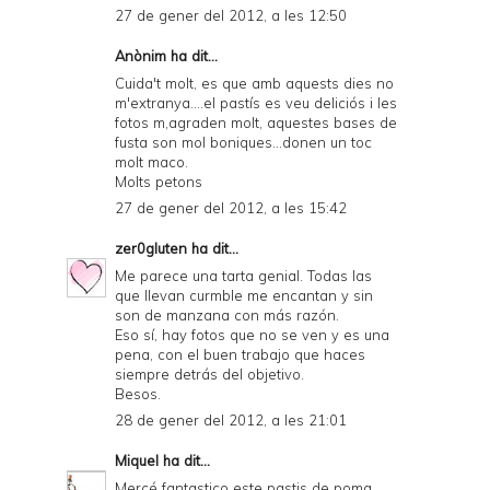
27 de gener del 2012, a les 12:50
Anònim ha dit...
Cuida't molt, es que amb aquests dies no
m'extranya....el pastís es veu deliciós i les
fotos m,agraden molt, aquestes bases de
fusta son mol boniques...donen un toc
molt maco.
Molts petons
27 de gener del 2012, a les 15:42
zer0gluten
ha dit...
Me parece una tarta genial. Todas las
que llevan curmble me encantan y sin
son de manzana con más razón.
Eso sí, hay fotos que no se ven y es una
pena, con el buen trabajo que haces
siempre detrás del objetivo.
Besos.
28 de gener del 2012, a les 21:01
Miquel
ha dit...
Mercé fantastico este pastis de poma