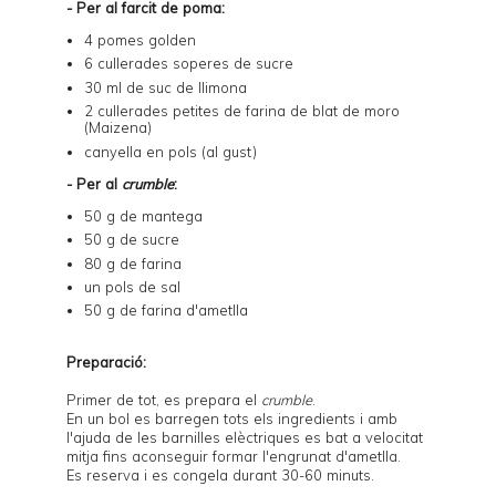
- Per al farcit de poma:
4 pomes golden
6 cullerades soperes de sucre
30 ml de suc de llimona
2 cullerades petites de farina de blat de moro
(Maizena)
canyella en pols (al gust)
- Per al
crumble
:
50 g de mantega
50 g de sucre
80 g de farina
un pols de sal
50 g de farina d'ametlla
Preparació:
Primer de tot, es prepara el
crumble
.
En un bol es barregen tots els ingredients i amb
l'ajuda de les barnilles elèctriques es bat a velocitat
mitja fins aconseguir formar l'engrunat d'ametlla.
Es reserva i es congela durant 30-60 minuts.