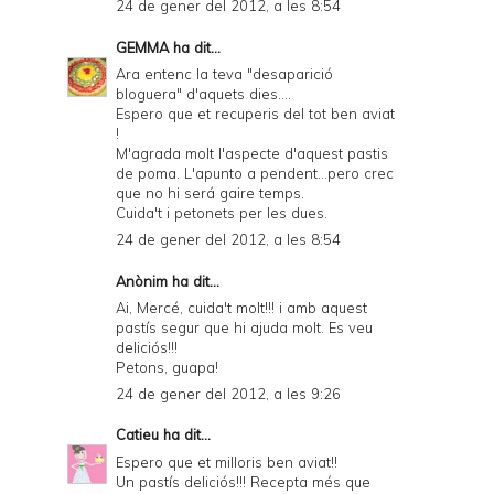
24 de gener del 2012, a les 8:54
GEMMA
ha dit...
Ara entenc la teva "desaparició
bloguera" d'aquets dies....
Espero que et recuperis del tot ben aviat
!
M'agrada molt l'aspecte d'aquest pastis
de poma. L'apunto a pendent...pero crec
que no hi será gaire temps.
Cuida't i petonets per les dues.
24 de gener del 2012, a les 8:54
Anònim ha dit...
Ai, Mercé, cuida't molt!!! i amb aquest
pastís segur que hi ajuda molt. Es veu
deliciós!!!
Petons, guapa!
24 de gener del 2012, a les 9:26
Catieu
ha dit...
Espero que et milloris ben aviat!!
Un pastís deliciós!!! Recepta més que