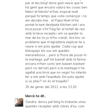
per el teu blog! dona gust veure que hi
ha gent que encara valora les coses ben
fetes! et felicito! m'has inspirat molt
perquè fa temps que volia començar i no
em decidia mai... el Papa Noël m'ha
portat la tant desitjada Kitchen aid i ara
toca posar-s'hi! Faig fer el tortell de reis
amb la teva recepta i em va quedar la
mar de bo (ni jo m'ho creia!). Ara tinc un
problema que m'agradaria explicar-te a
veure si em pots ajudar. Cada cop que
blanquejo els ous em queden
meravellosos.....però a l'hora de posar-hi
la mantega: puf! tot baixat! amb la farina
encara m'hen sorto (em baixen bastant
però no del tot) peró a la mantega li he
agafat una tirria que no vegis! ho intento
fer a mà amb l'espàtula. Em pots ajudar
si us plau?? on és el truquillo?
25 de gener del 2012, a les 13:20
Mercè
ha dit...
Sandra, doncs pel blog hi trobaràs unes
quantes receptes amb clares d'ou, com