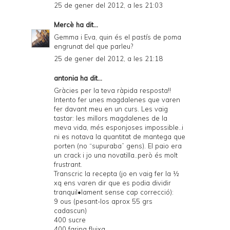
25 de gener del 2012, a les 21:03
Mercè
ha dit...
Gemma i Eva, quin és el pastís de poma
engrunat del que parleu?
25 de gener del 2012, a les 21:18
antonia ha dit...
Gràcies per la teva ràpida resposta!!
Intento fer unes magdalenes que varen
fer davant meu en un curs. Les vaig
tastar: les millors magdalenes de la
meva vida, més esponjoses impossible..i
ni es notava la quantitat de mantega que
porten (no “supuraba” gens). El paio era
un crack i jo una novatilla..però és molt
frustrant.
Transcric la recepta (jo en vaig fer la ½
xq ens varen dir que es podia dividir
tranquil•lament sense cap correcció):
9 ous (pesant-los aprox 55 grs
cadascun)
400 sucre
400 farina fluixa