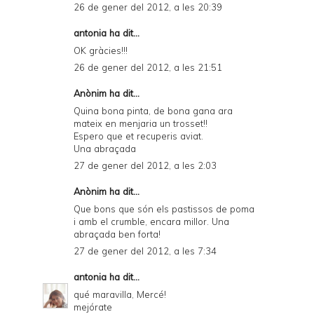
26 de gener del 2012, a les 20:39
antonia ha dit...
OK gràcies!!!
26 de gener del 2012, a les 21:51
Anònim
ha dit...
Quina bona pinta, de bona gana ara
mateix en menjaria un trosset!!
Espero que et recuperis aviat.
Una abraçada
27 de gener del 2012, a les 2:03
Anònim ha dit...
Que bons que són els pastissos de poma
i amb el crumble, encara millor. Una
abraçada ben forta!
27 de gener del 2012, a les 7:34
antonia
ha dit...
qué maravilla, Mercé!
mejórate