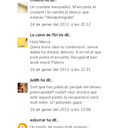
Un crumble meravellós. M´encanta el
cruixent i la vainilla.Ja deia jo que
estaves "desapareguda".
24 de gener del 2012, a les 20:12
La cuina de l'Eri
ha dit...
Hola Mercè,
Quina bona idea la combinació, sense
dubte ha d'estar deliciós. A mi tot el que
porti poma m'encanta. Recuperat ben
aviat maca! Petons
24 de gener del 2012, a les 22:31
Judith
ha dit...
Sort que has publicat, perquè em tenies
preocupada!!! cuida't reia, encara que
amb aquest pastís la recuperació serà
molt millor, oi? petonets gapa
24 de gener del 2012, a les 23:08
esborrar
ha dit...
Un pastís de poma molt original i