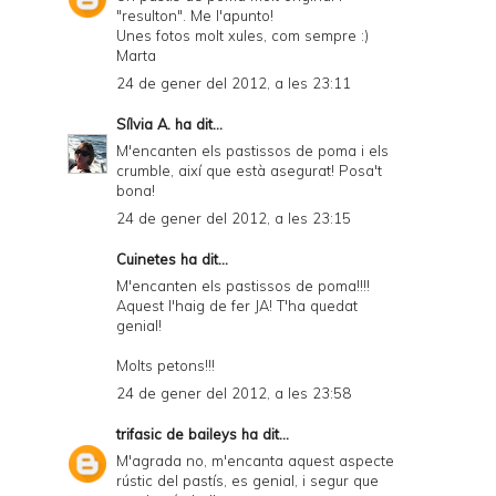
"resulton". Me l'apunto!
Unes fotos molt xules, com sempre :)
Marta
24 de gener del 2012, a les 23:11
Sílvia A.
ha dit...
M'encanten els pastissos de poma i els
crumble, així que està asegurat! Posa't
bona!
24 de gener del 2012, a les 23:15
Cuinetes
ha dit...
M'encanten els pastissos de poma!!!!
Aquest l'haig de fer JA! T'ha quedat
genial!
Molts petons!!!
24 de gener del 2012, a les 23:58
trifasic de baileys
ha dit...
M'agrada no, m'encanta aquest aspecte
rústic del pastís, es genial, i segur que