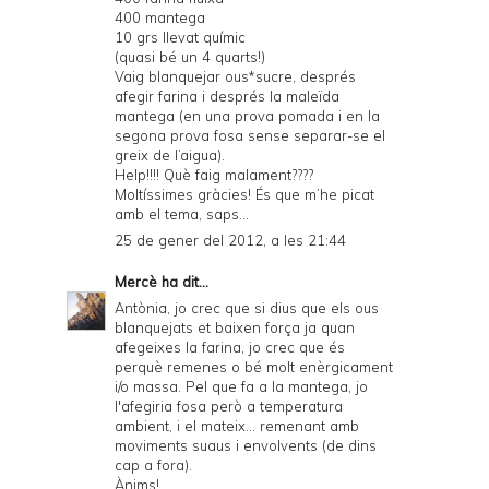
400 mantega
10 grs llevat químic
(quasi bé un 4 quarts!)
Vaig blanquejar ous*sucre, després
afegir farina i després la maleïda
mantega (en una prova pomada i en la
segona prova fosa sense separar-se el
greix de l’aigua).
Help!!!! Què faig malament????
Moltíssimes gràcies! És que m’he picat
amb el tema, saps...
25 de gener del 2012, a les 21:44
Mercè
ha dit...
Antònia, jo crec que si dius que els ous
blanquejats et baixen força ja quan
afegeixes la farina, jo crec que és
perquè remenes o bé molt enèrgicament
i/o massa. Pel que fa a la mantega, jo
l'afegiria fosa però a temperatura
ambient, i el mateix... remenant amb
moviments suaus i envolvents (de dins
cap a fora).
Ànims!