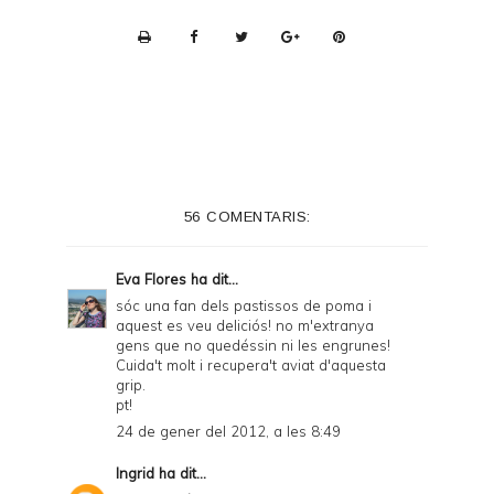
P
r
i
n
t
e
56 COMENTARIS:
r
F
Eva Flores
ha dit...
r
sóc una fan dels pastissos de poma i
aquest es veu deliciós! no m'extranya
i
gens que no quedéssin ni les engrunes!
e
Cuida't molt i recupera't aviat d'aquesta
grip.
n
pt!
d
24 de gener del 2012, a les 8:49
l
Ingrid
ha dit...