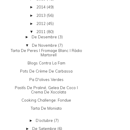
2014
(49)
►
2013
(56)
►
2012
(45)
►
2011
(80)
▼
De Desembre
(3)
►
De Novembre
(7)
▼
Tarta De Peres I Fromage Blanc I Ràdio
Martorell
Blogs Contra La Fam
Pots De Crème De Carbassa
Pa D'olives Verdes
Pastís De Praliné, Gelea De Coco I
Crema De Xocolata
Cooking Challenge: Fondue
Tarta De Moniato
D’octubre
(7)
►
De Setembre
(6)
►