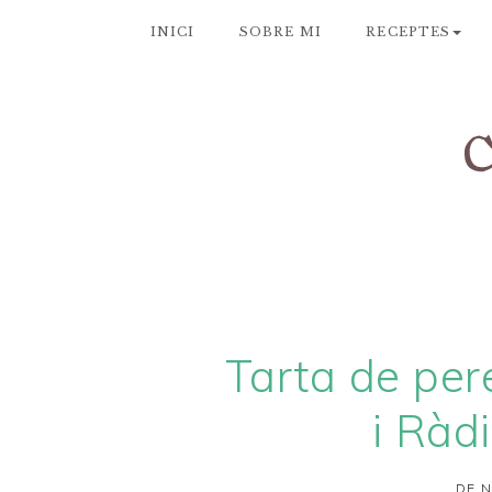
INICI
SOBRE MI
RECEPTES
Tarta de per
i Ràd
DE N