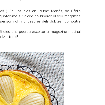
na!! :) Fa uns dies en Jaume Monés, de Ràdio
guntar-me si voldria col·laborar al seu magazine
 pensar, i al final després dels dubtes i combatre
 15 dies ens podreu escoltar al magazine matinal
 Martorell
!!