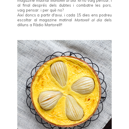
magazine matinal
Martorell al dia
. M'ho vaig pensar, i
al final després dels dubtes i combatre les pors,
vaig pensar: i per què no?
Així doncs a partir d'avui, i cada 15 dies ens podreu
escoltar al magazine matinal
Martorell al dia
dels
dilluns a
Ràdio Martorell
!!