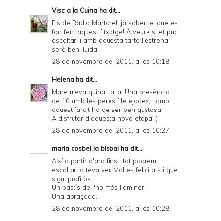
Visc a la Cuina
ha dit...
y
Els de Ràdio Martorell ja saben el que es
a
fan fent aquest fitxatge! A veure si et puc
escoltar, i amb aquesta tarta l'estrena
n
serà ben lluïda!
d
28 de novembre del 2011, a les 10:18
P
Helena
ha dit...
D
Mare meva quina tarta! Una presència
de 10 amb les peres filetejades, i amb
F
aquest farcit ha de ser ben gustosa.
A disfrutar d'aquesta nova etapa ;)
28 de novembre del 2011, a les 10:27
maria cosbel la bisbal
ha dit...
Així a partir d'ara fins i tot podrem
escoltar la teva veu.Moltes felicitats i que
sigui profitòs.
Un pastís de l'ho més llaminer.
Una abraçada.
28 de novembre del 2011, a les 10:28