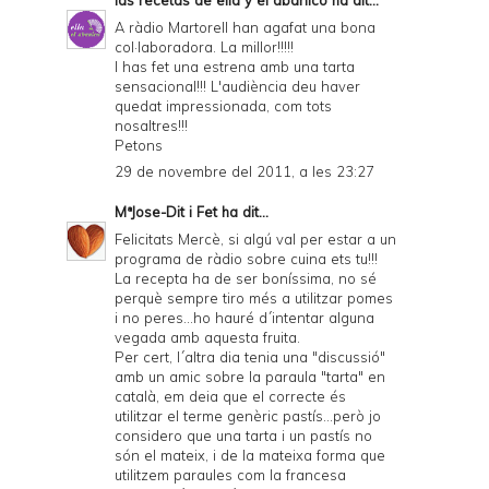
las recetas de ella y el abanico
ha dit...
A ràdio Martorell han agafat una bona
col·laboradora. La millor!!!!!
I has fet una estrena amb una tarta
sensacional!!! L'audiència deu haver
quedat impressionada, com tots
nosaltres!!!
Petons
29 de novembre del 2011, a les 23:27
MªJose-Dit i Fet
ha dit...
Felicitats Mercè, si algú val per estar a un
programa de ràdio sobre cuina ets tu!!!
La recepta ha de ser boníssima, no sé
perquè sempre tiro més a utilitzar pomes
i no peres...ho hauré d´intentar alguna
vegada amb aquesta fruita.
Per cert, l´altra dia tenia una "discussió"
amb un amic sobre la paraula "tarta" en
català, em deia que el correcte és
utilitzar el terme genèric pastís...però jo
considero que una tarta i un pastís no
són el mateix, i de la mateixa forma que
utilitzem paraules com la francesa