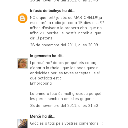
trifasic de baileys
ha dit...
NOia que fort!! jo sóc de MARTORELL!!! ja
escoltaré la radio ja...cada 15 dies dius???
m'has d'avisar a la propera ehh...que no
m'ho vull perdre!! el pastís increible, que
dir....! petons
28 de novembre del 2011, a les 20:09
la gemmota
ha dit...
I perquè no? doncs perquè ets capaç
d'anar a la ràdio i que les ones quedin
endolcides per les teves receptes! jeje!
que potètica estic!
Enhorabona!
La primera foto és molt graciosa perquè
les peres semblen ametlles gegants!
28 de novembre del 2011, a les 21:50
Mercè
ha dit...
Gràcies a tots pels vostres comentaris!! :)