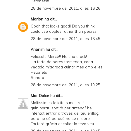
Petonets!!
28 de novembre del 2011, a les 18:26
Marion
ha dit...
Oooh that looks good! Do you think I
could use apples rather than pears?
28 de novembre del 2011, a les 18:45
Anònim ha dit...
Felicitats Mercè!! Ets una crack!
I la tarta de peres tremenda, cada
vegada m'agrada cuinar més amb elles!
Petonets
Sandra
28 de novembre del 2011, a les 19:25
Mar Dulce
ha dit...
Moltíssimes felicitats mestra!!!
quin horari sortirà per antena? he
intentat entrar a través del teu enllaç,
però no sé perquè no se m'obre.
Em farà gràcia escoltar la teva veu.
28 de novembre del 2011, a les 19:45