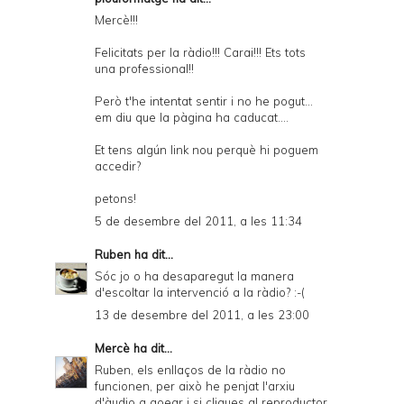
Mercè!!!
Felicitats per la ràdio!!! Carai!!! Ets tots
una professional!!
Però t'he intentat sentir i no he pogut...
em diu que la pàgina ha caducat....
Et tens algún link nou perquè hi poguem
accedir?
petons!
5 de desembre del 2011, a les 11:34
Ruben
ha dit...
Sóc jo o ha desaparegut la manera
d'escoltar la intervenció a la ràdio? :-(
13 de desembre del 2011, a les 23:00
Mercè
ha dit...
Ruben, els enllaços de la ràdio no
funcionen, per això he penjat l'arxiu
d'àudio a goear i si cliques al reproductor