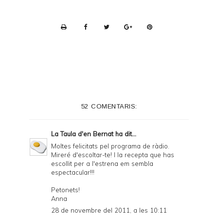
P
r
i
n
t
e
52 COMENTARIS:
r
F
La Taula d'en Bernat
ha dit...
r
Moltes felicitats pel programa de ràdio.
Mireré d'escoltar-te! I la recepta que has
i
escollit per a l'estrena em sembla
e
espectacular!!!
n
Petonets!
Anna
d
28 de novembre del 2011, a les 10:11
l