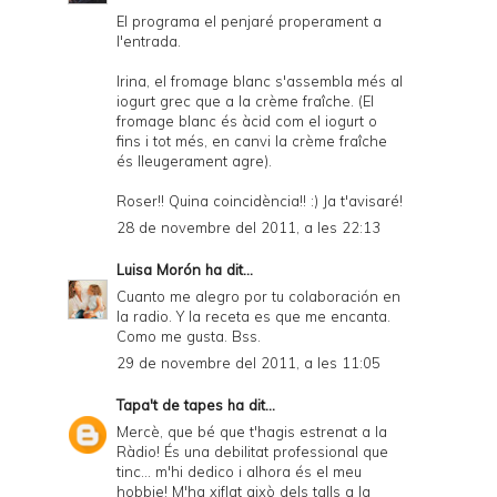
El programa el penjaré properament a
l'entrada.
Irina, el fromage blanc s'assembla més al
iogurt grec que a la crème fraîche. (El
fromage blanc és àcid com el iogurt o
fins i tot més, en canvi la crème fraîche
és lleugerament agre).
Roser!! Quina coincidència!! :) Ja t'avisaré!
28 de novembre del 2011, a les 22:13
Luisa Morón
ha dit...
Cuanto me alegro por tu colaboración en
la radio. Y la receta es que me encanta.
Como me gusta. Bss.
29 de novembre del 2011, a les 11:05
Tapa't de tapes
ha dit...
Mercè, que bé que t'hagis estrenat a la
Ràdio! És una debilitat professional que
tinc... m'hi dedico i alhora és el meu
hobbie! M'ha xiflat això dels talls a la