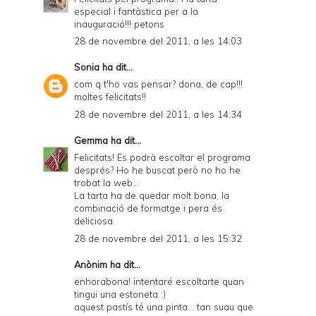
especial i fantàstica per a la
inauguració!!! petons
28 de novembre del 2011, a les 14:03
Sonia
ha dit...
com q t'ho vas pensar? dona, de cap!!!
moltes felicitats!!
28 de novembre del 2011, a les 14:34
Gemma
ha dit...
Felicitats! Es podrà escoltar el programa
després? Ho he buscat però no ho he
trobat la web...
La tarta ha de quedar molt bona, la
combinació de formatge i pera és
deliciosa.
28 de novembre del 2011, a les 15:32
Anònim ha dit...
enhorabona! intentaré escoltarte quan
tingui una estoneta :)
aquest pastís té una pinta... tan suau que