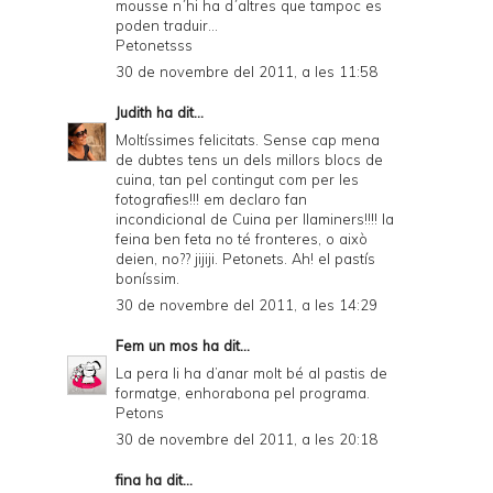
mousse n´hi ha d´altres que tampoc es
poden traduir...
Petonetsss
30 de novembre del 2011, a les 11:58
Judith
ha dit...
Moltíssimes felicitats. Sense cap mena
de dubtes tens un dels millors blocs de
cuina, tan pel contingut com per les
fotografies!!! em declaro fan
incondicional de Cuina per llaminers!!!! la
feina ben feta no té fronteres, o això
deien, no?? jijiji. Petonets. Ah! el pastís
boníssim.
30 de novembre del 2011, a les 14:29
Fem un mos
ha dit...
La pera li ha d’anar molt bé al pastis de
formatge, enhorabona pel programa.
Petons
30 de novembre del 2011, a les 20:18
fina ha dit...