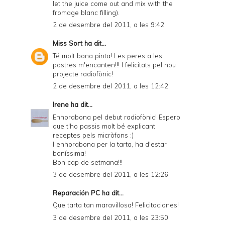
let the juice come out and mix with the
fromage blanc filling).
2 de desembre del 2011, a les 9:42
Miss Sort
ha dit...
Té molt bona pinta! Les peres a les
postres m'encanten!!! I felicitats pel nou
projecte radiofònic!
2 de desembre del 2011, a les 12:42
Irene
ha dit...
Enhorabona pel debut radiofònic! Espero
que t'ho passis molt bé explicant
receptes pels micròfons :)
I enhorabona per la tarta, ha d'estar
boníssima!
Bon cap de setmana!!!
3 de desembre del 2011, a les 12:26
Reparación PC
ha dit...
Que tarta tan maravillosa! Felicitaciones!
3 de desembre del 2011, a les 23:50