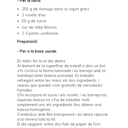
- Per al farcit:
250 g de
fromage blanc
(o iogurt grec)
2 rovells d'ou
50 g de sucre
suc de mitja llimona
2-3 peres
conference
Preparació:
- Per a la base
sucrée
:
És millor fer-la el dia abans.
Al damunt de la superfície de treball o dins un bol,
s'hi col·loca la farina tamisada i es barreja amb la
mantega (amb textura pomada). Es treballa
refregant entre les mans els dos ingredients. I
veureu que queden com grumolls de serradures
humides.
S'hi incorpora el sucre i els rovells, i es barreja tot.
Aquesta massa no s'ha de treballar molt,
simplement unir els ingredients fins obtenir una
massa homogènia.
S'embolica amb film transparent i es deixa reposar
a la nevera tota la nit.
El dia següent, entre dos fulls de paper de forn