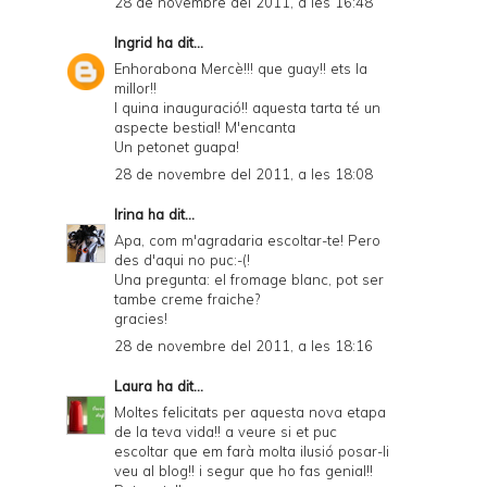
28 de novembre del 2011, a les 16:48
Ingrid
ha dit...
Enhorabona Mercè!!! que guay!! ets la
millor!!
I quina inauguració!! aquesta tarta té un
aspecte bestial! M'encanta
Un petonet guapa!
28 de novembre del 2011, a les 18:08
Irina
ha dit...
Apa, com m'agradaria escoltar-te! Pero
des d'aqui no puc:-(!
Una pregunta: el fromage blanc, pot ser
tambe creme fraiche?
gracies!
28 de novembre del 2011, a les 18:16
Laura
ha dit...
Moltes felicitats per aquesta nova etapa
de la teva vida!! a veure si et puc
escoltar que em farà molta ilusió posar-li
veu al blog!! i segur que ho fas genial!!