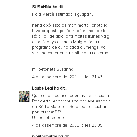
SUSANNA
ha dit...
Hola Mercè estimada, i guapa tu
nena això està de mort mortal, anoto la
teva proposta ja, t´agradà el mon de la
Ràio, jo i de això ja fa moltes lkunes vaig
estar 2 anys a Radio Malgrat fen un
programa de cuina cada diumenge, va
ser una experiencia molt maca i divertida
mil petonets Susanna
4 de desembre del 2011, a les 21:43
Laube Leal
ha dit...
Qué cosa más rica, además de preciosa.
Por cierto, enhorabuena por ese espacio
en Ràdio Martorell. Se puede escuchar
por internet????
Un besoteeeeee
4 de desembre del 2011, a les 23:05
plouformatge ha dit...