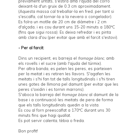
prèviament untats, s'estira amb l'ajuda del corró
deixant-la d'un gruix de 0.3 cm aproximadament.
(Aquesta massa cal treballar-la en fred, per tant si
s'escalfa, cal tornar-la a la nevera o congelador).
Es folra un motlle de 20 cm de diàmetre i 2 cm
d'alçada, i es cou durant uns 15-20 minuts a 180ºC
(fins que sigui rossa). Es deixa refredar i es pinta
amb clara d'ou (per evitar que amb el farcit s'estovi).
- Per al farcit:
Dins un recipient, es barreja el
fromage blanc
, amb
els rovells i el sucre (amb l'ajuda del túrmix).
Per altra banda, es pelen les peres, es parteixen
per la meitat i es retiren les llavors. S'agafen les
meitats i s'hi fan tot de talls longitudinals i s'hi tiren
unes gotes de llimona pel damunt (per evitar que les
peres s'oxidin i es tornin marrons).
S'aboca la barreja del
fromage blanc
al damunt de la
base i a continuació les meitats de pera de forma
que els talls longitudinals quedin a la vista.
Es cou al forn preescalfat a 170ºC durant uns 30
minuts fins que hagi quallat.
Es pot servir calenta, tèbia o freda.
Bon profit!