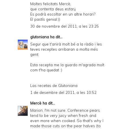
Moltes felicitats Mercè,
que contenta deus estar¡¡
Es podrà escoltar en un altre horari?
El pastís genial:))
30 de novembre del 2011, a les 23:25
glutoniana
ha dit...
Segur que t'anirà molt bé a la ràdio i les
teves receptes arribaran a molta més
gent.
Esta recepta me la guardo m'agrada molt
com t'ha quedat :)
Las recetas de Glutoniana
1 de desembre del 2011, a les 10:52
Mercè
ha dit...
Marion, I'm not sure. Conference pears
tend to be very juicy when fresh and
even more when cooked. So that's why I
made those cuts on the pear halves (to