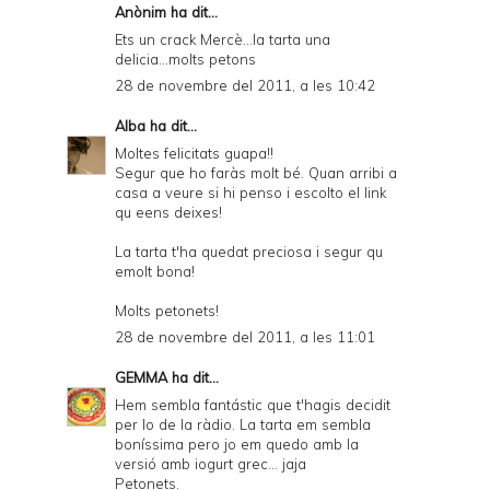
Anònim ha dit...
Ets un crack Mercè...la tarta una
delicia...molts petons
28 de novembre del 2011, a les 10:42
Alba
ha dit...
Moltes felicitats guapa!!
Segur que ho faràs molt bé. Quan arribi a
casa a veure si hi penso i escolto el link
qu eens deixes!
La tarta t'ha quedat preciosa i segur qu
emolt bona!
Molts petonets!
28 de novembre del 2011, a les 11:01
GEMMA
ha dit...
Hem sembla fantástic que t'hagis decidit
per lo de la ràdio. La tarta em sembla
boníssima pero jo em quedo amb la
versió amb iogurt grec... jaja
Petonets.