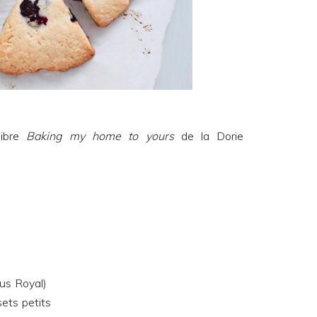
libre
Baking my home to yours
de la
Dorie
pus Royal)
ets petits