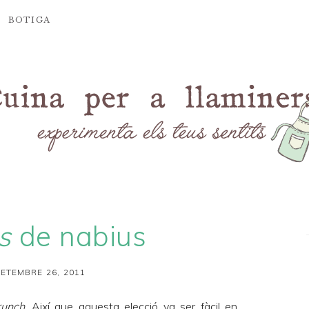
BOTIGA
s
de nabius
SETEMBRE 26, 2011
runch
. Així que aquesta elecció va ser fàcil en