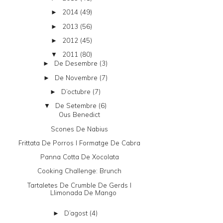
2014
(49)
►
2013
(56)
►
2012
(45)
►
2011
(80)
▼
De Desembre
(3)
►
De Novembre
(7)
►
D’octubre
(7)
►
De Setembre
(6)
▼
Ous Benedict
Scones De Nabius
Frittata De Porros I Formatge De Cabra
Panna Cotta De Xocolata
Cooking Challenge: Brunch
Tartaletes De Crumble De Gerds I
Llimonada De Mango
D’agost
(4)
►