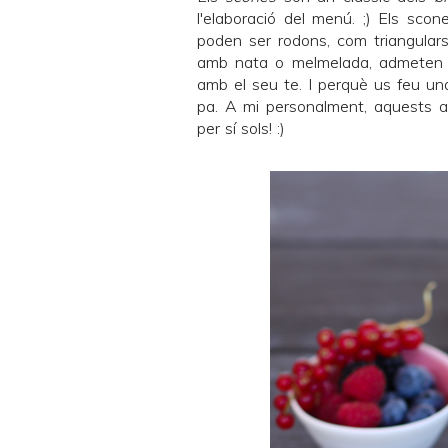
l'elaboració del menú. ;) Els scon
poden ser rodons, com triangulars
amb nata o melmelada, admeten mi
amb el seu te. I perquè us feu una
pa. A mi personalment, aquests 
per sí sols! :)