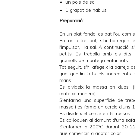
un pols de sal
1 grapat de nabius
Preparació:
En un plat fondo, es bat l'ou com si 
En un altre bol, s'hi barregen e
l'impulsor, i la sal. A continuació,
petits. Es treballa amb els dits,
grumolls de mantega enfarinats.
Tot seguit, s'hi afegeix la barreja d
que quedin tots els ingredients b
mans.
Es divideix la massa en dues. (
mateixa manera).
S'enfarina una superfície de treba
massa i es forma un cercle d'uns 1
Es divideix el cercle en 6 trossos.
Es col·loquen al damunt d'una safa
S'enfornen a 200ºC durant 20-22 
que comencin a agafar color.