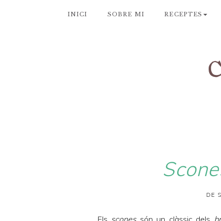
INICI
SOBRE MI
RECEPTES
Scone
DE 
Els
scones
són un clàssic dels
b