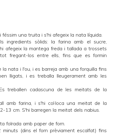
féssim una truita i s'hi afegeix la nata líquida.
ls ingredients sòlids: la farina amb el sucre,
 s'hi afegeix la mantega freda i tallada a trossets
 tot fregant-los entre ells, fins que es formin
e la nata i l'ou, i es barreja amb una forquilla fins
en lligats, i es treballa lleugerament amb les
Es treballen cadascuna de les meitats de la
ll amb farina, i s'hi col·loca una meitat de la
2-13 cm. S'hi barregen la meitat dels nabius.
ta folrada amb paper de forn.
minuts (dins el forn prèviament escalfat) fins