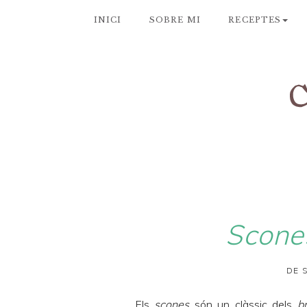
INICI
SOBRE MI
RECEPTES
Scone
DE 
Els
scones
són un clàssic dels
b