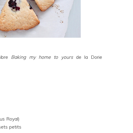
libre
Baking my home to yours
de la
Dorie
pus Royal)
ets petits