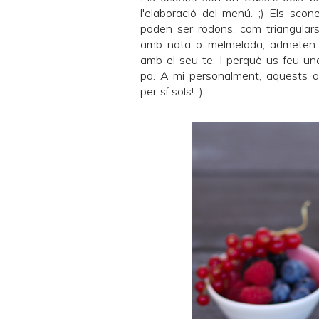
l'elaboració del menú. ;) Els scon
poden ser rodons, com triangulars
amb nata o melmelada, admeten mi
amb el seu te. I perquè us feu una
pa. A mi personalment, aquests 
per sí sols! :)