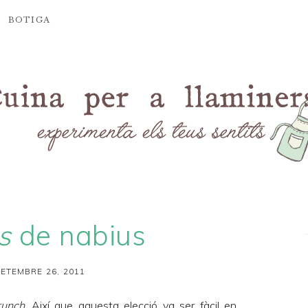
BOTIGA
s
de nabius
SETEMBRE 26, 2011
runch
. Així que aquesta elecció va ser fàcil en