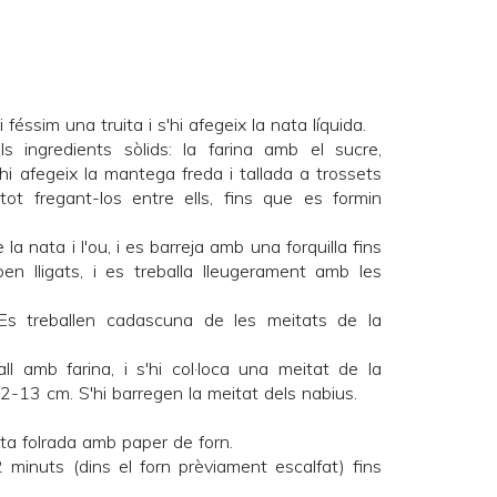
féssim una truita i s'hi afegeix la nata líquida.
ls ingredients sòlids: la farina amb el sucre,
 s'hi afegeix la mantega freda i tallada a trossets
 tot fregant-los entre ells, fins que es formin
e la nata i l'ou, i es barreja amb una forquilla fins
en lligats, i es treballa lleugerament amb les
Es treballen cadascuna de les meitats de la
ll amb farina, i s'hi col·loca una meitat de la
2-13 cm. S'hi barregen la meitat dels nabius.
ta folrada amb paper de forn.
minuts (dins el forn prèviament escalfat) fins