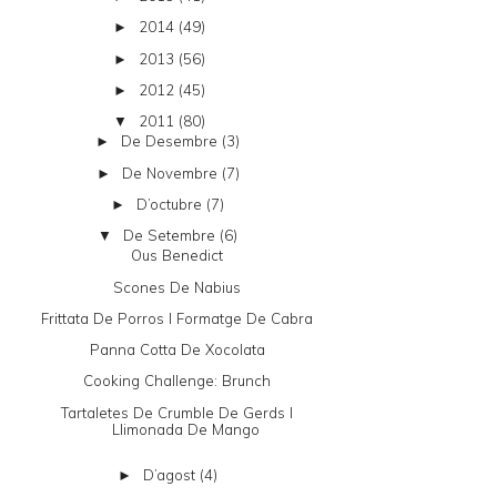
2014
(49)
►
2013
(56)
►
2012
(45)
►
2011
(80)
▼
De Desembre
(3)
►
De Novembre
(7)
►
D’octubre
(7)
►
De Setembre
(6)
▼
Ous Benedict
Scones De Nabius
Frittata De Porros I Formatge De Cabra
Panna Cotta De Xocolata
Cooking Challenge: Brunch
Tartaletes De Crumble De Gerds I
Llimonada De Mango
D’agost
(4)
►