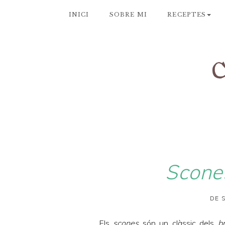
INICI
SOBRE MI
RECEPTES
Scone
DE 
Els
scones
són un clàssic dels
b