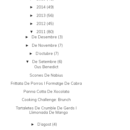
2014
(49)
►
2013
(56)
►
2012
(45)
►
2011
(80)
▼
De Desembre
(3)
►
De Novembre
(7)
►
D’octubre
(7)
►
De Setembre
(6)
▼
Ous Benedict
Scones De Nabius
Frittata De Porros I Formatge De Cabra
Panna Cotta De Xocolata
Cooking Challenge: Brunch
Tartaletes De Crumble De Gerds I
Llimonada De Mango
D’agost
(4)
►