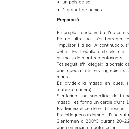
un pols de sal
1 grapat de nabius
Preparació:
En un plat fondo, es bat l'ou com si 
En un altre bol, s'hi barregen e
l'impulsor, i la sal. A continuació,
petits. Es treballa amb els dits,
grumolls de mantega enfarinats.
Tot seguit, s'hi afegeix la barreja d
que quedin tots els ingredients b
mans.
Es divideix la massa en dues. (
mateixa manera).
S'enfarina una superfície de treba
massa i es forma un cercle d'uns 1
Es divideix el cercle en 6 trossos.
Es col·loquen al damunt d'una safa
S'enfornen a 200ºC durant 20-22 
que comencin a agafar color.