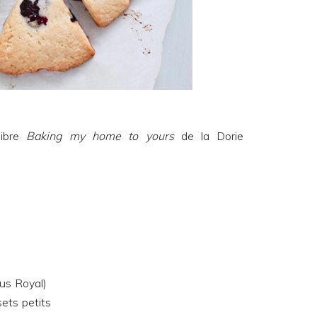
libre
Baking my home to yours
de la
Dorie
pus Royal)
ets petits