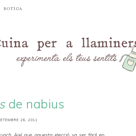
BOTIGA
s
de nabius
SETEMBRE 26, 2011
runch
. Així que aquesta elecció va ser fàcil en