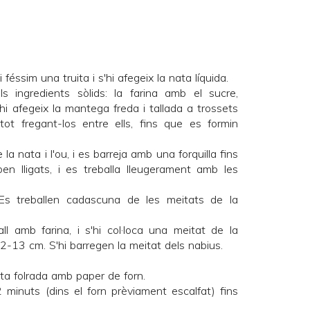
féssim una truita i s'hi afegeix la nata líquida.
ls ingredients sòlids: la farina amb el sucre,
 s'hi afegeix la mantega freda i tallada a trossets
 tot fregant-los entre ells, fins que es formin
e la nata i l'ou, i es barreja amb una forquilla fins
en lligats, i es treballa lleugerament amb les
Es treballen cadascuna de les meitats de la
ll amb farina, i s'hi col·loca una meitat de la
2-13 cm. S'hi barregen la meitat dels nabius.
ta folrada amb paper de forn.
minuts (dins el forn prèviament escalfat) fins