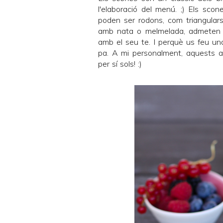
l'elaboració del menú. ;) Els scon
poden ser rodons, com triangulars
amb nata o melmelada, admeten mi
amb el seu te. I perquè us feu una
pa. A mi personalment, aquests 
per sí sols! :)