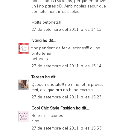
bons... bons i viciosos, perquè en proves
un i no pares xD. Amb nabius segur que
són totalment irresistibles.
Molts petonets!!
27 de setembre del 2011, a les 14:13
Ivana
ha dit...
tinc pendent de fer el scones!!! quina
pinta tenen!
petonets
27 de setembre del 2011, a les 15:14
Teresa
ha dit...
Queden anotats!!! no n'he fet ni provat
mai, així que ara no hi ha excusa!
27 de setembre del 2011, a les 15:23
Cool Chic Style Fashion
ha dit...
Bellissimi scones
ciao
27 de setembre del 2011, a les 15:53