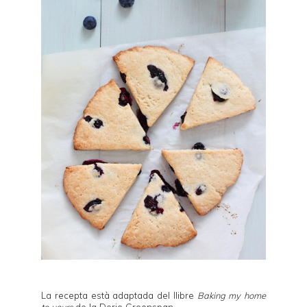
La recepta està adaptada del llibre
Baking my home
to yours
de la
Dorie Greenspan
.