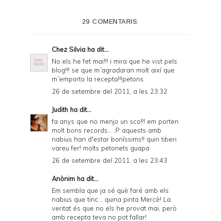
e
29 COMENTARIS:
r
F
Chez Silvia
ha dit...
r
No els he fet mai!!! i mira que he vist pels
blog!!! se que m´agradaran molt així que
i
m´emporto la recepta!!!petons
e
26 de setembre del 2011, a les 23:32
n
Judith
ha dit...
d
fa anys que no menjo un sco!!! em porten
molt bons records... ;P aquests amb
l
nabius han d'estar boníssims!! quin tiberi
y
vareu fer! molts petonets guapa
26 de setembre del 2011, a les 23:43
a
n
Anònim ha dit...
Em sembla que ja sé què faré amb els
d
nabius que tinc... quina pinta Mercè! La
P
veritat és que no els he provat mai, però
amb recepta teva no pot fallar!
D