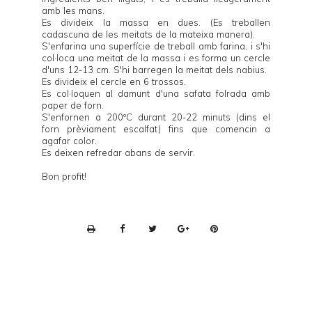
amb les mans.
Es divideix la massa en dues. (Es treballen
cadascuna de les meitats de la mateixa manera).
S'enfarina una superfície de treball amb farina, i s'hi
col·loca una meitat de la massa i es forma un cercle
d'uns 12-13 cm. S'hi barregen la meitat dels nabius.
Es divideix el cercle en 6 trossos.
Es col·loquen al damunt d'una safata folrada amb
paper de forn.
S'enfornen a 200ºC durant 20-22 minuts (dins el
forn prèviament escalfat) fins que comencin a
agafar color.
Es deixen refredar abans de servir.
Bon profit!
P
r
i
n
t