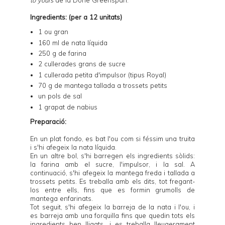
Ingredients: (per a 12 unitats)
1 ou gran
160 ml de nata líquida
250 g de farina
2 cullerades grans de sucre
1 cullerada petita d'impulsor (tipus Royal)
70 g de mantega tallada a trossets petits
un pols de sal
1 grapat de nabius
Preparació:
En un plat fondo, es bat l'ou com si féssim una truita
i s'hi afegeix la nata líquida.
En un altre bol, s'hi barregen els ingredients sòlids:
la farina amb el sucre, l'impulsor, i la sal. A
continuació, s'hi afegeix la mantega freda i tallada a
trossets petits. Es treballa amb els dits, tot fregant-
los entre ells, fins que es formin grumolls de
mantega enfarinats.
Tot seguit, s'hi afegeix la barreja de la nata i l'ou, i
es barreja amb una forquilla fins que quedin tots els
ingredients ben lligats, i es treballa lleugerament