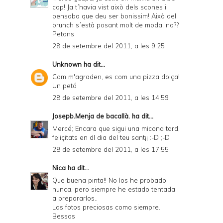
cop! Ja t´havia vist això dels scones i
pensaba que deu ser bonissim! Això del
brunch s´està posant molt de moda, no??
Petons
28 de setembre del 2011, a les 9:25
Unknown
ha dit...
Com m'agraden, es com una pizza dolça!
Un petó
28 de setembre del 2011, a les 14:59
Josepb.Menja de bacallà.
ha dit...
Mercé; Encara que sigui una micona tard,
feliçitats en dl dia del teu sant¡¡ :-D ;-D
28 de setembre del 2011, a les 17:55
Nica
ha dit...
Que buena pinta!! No los he probado
nunca, pero siempre he estado tentada
a prepararlos..
Las fotos preciosas como siempre.
Bessos