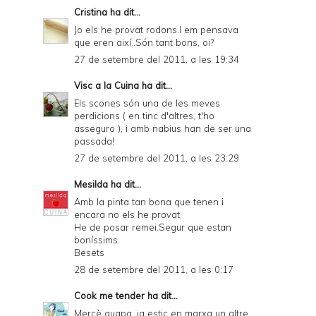
Cristina
ha dit...
Jo els he provat rodons.I em pensava
que eren així..Són tant bons, oi?
27 de setembre del 2011, a les 19:34
Visc a la Cuina
ha dit...
Els scones són una de les meves
perdicions ( en tinc d'altres, t'ho
asseguro ), i amb nabius han de ser una
passada!
27 de setembre del 2011, a les 23:29
Mesilda
ha dit...
Amb la pinta tan bona que tenen i
encara no els he provat.
He de posar remei.Segur que estan
boníssims.
Besets
28 de setembre del 2011, a les 0:17
Cook me tender
ha dit...
Mercè guapa, ja estic en marxa un altre