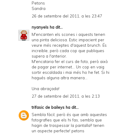
Petons
Sandra
F
26 de setembre del 2011, a les 23:47
nyanyels
ha dit...
M'encanten els scones i aquests tenen
una pinta deliciosa. Estic impacient per
veure més receptes d'aquest brunch. És
increïble, però cada cop que publiques
supera a l'anterior.
M'encataria fer el curs de foto, però això
de pagar per internet... Un cop en vaig
sortir escaldada i mai més ho he fet. Si hi
hagués alguna altra manera...
Una abraçada!
27 de setembre del 2011, a les 2:13
trifasic de baileys
ha dit...
Sembla fàcil, però és que amb aquestes
fotografies que els hi fas, sembla que
hagin de traspessar la pantalla!! tenen
un aspecte perfecte! petons