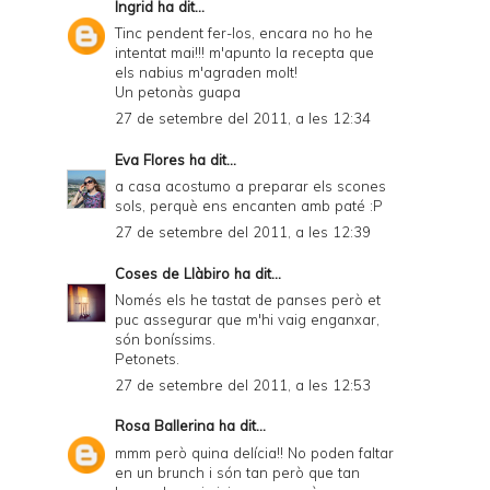
Ingrid
ha dit...
Tinc pendent fer-los, encara no ho he
intentat mai!!! m'apunto la recepta que
els nabius m'agraden molt!
Un petonàs guapa
27 de setembre del 2011, a les 12:34
Eva Flores
ha dit...
a casa acostumo a preparar els scones
sols, perquè ens encanten amb paté :P
27 de setembre del 2011, a les 12:39
Coses de Llàbiro
ha dit...
Només els he tastat de panses però et
puc assegurar que m'hi vaig enganxar,
són boníssims.
Petonets.
27 de setembre del 2011, a les 12:53
Rosa Ballerina
ha dit...
mmm però quina delícia!! No poden faltar
en un brunch i són tan però que tan