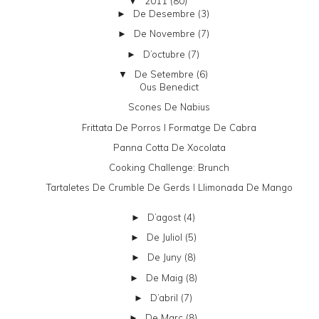
2011
(80)
▼
De Desembre
(3)
►
De Novembre
(7)
►
D’octubre
(7)
►
De Setembre
(6)
▼
Ous Benedict
Scones De Nabius
Frittata De Porros I Formatge De Cabra
Panna Cotta De Xocolata
Cooking Challenge: Brunch
Tartaletes De Crumble De Gerds I Llimonada De Mango
D’agost
(4)
►
De Juliol
(5)
►
De Juny
(8)
►
De Maig
(8)
►
D’abril
(7)
►
De Març
(8)
►