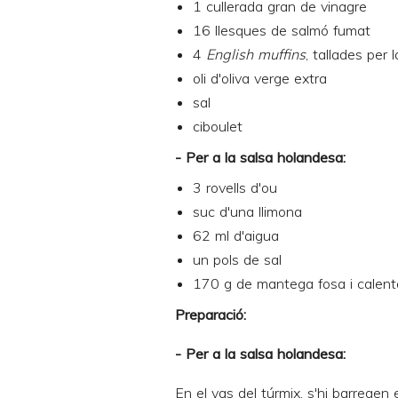
1 cullerada gran de vinagre
16 llesques de salmó fumat
4
English muffins
, tallades per 
oli d'oliva verge extra
sal
ciboulet
- Per a la salsa holandesa:
3 rovells d'ou
suc d'una llimona
62 ml d'aigua
un pols de sal
170 g de mantega fosa i calent
Preparac
ió:
- Per a la salsa holandesa:
En el vas del túrmix, s'hi barregen e