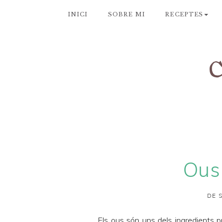
INICI
SOBRE MI
RECEPTES
Ous
DE 
Els ous són uns dels ingredients p