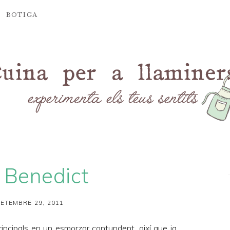
BOTIGA
 Benedict
SETEMBRE 29, 2011
rincipals en un esmorzar contundent, així que ja