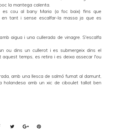
 poc la mantega calenta.
i es cou al bany Maria (a foc baix) fins que
 en tant i sense escalfar-la massa ja que es
amb aigua i una cullerada de vinagre. S'escalfa
un ou dins un cullerot i es submergeix dins el
aquest temps, es retira i es deixa assecar l'ou
rada, amb una llesca de salmó fumat al damunt,
sa holandesa amb un xic de ciboulet tallat ben