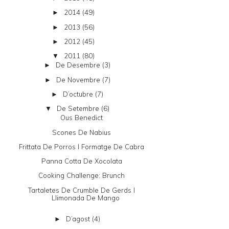
2014
(49)
►
2013
(56)
►
2012
(45)
►
2011
(80)
▼
De Desembre
(3)
►
De Novembre
(7)
►
D’octubre
(7)
►
De Setembre
(6)
▼
Ous Benedict
Scones De Nabius
Frittata De Porros I Formatge De Cabra
Panna Cotta De Xocolata
Cooking Challenge: Brunch
Tartaletes De Crumble De Gerds I
Llimonada De Mango
D’agost
(4)
►