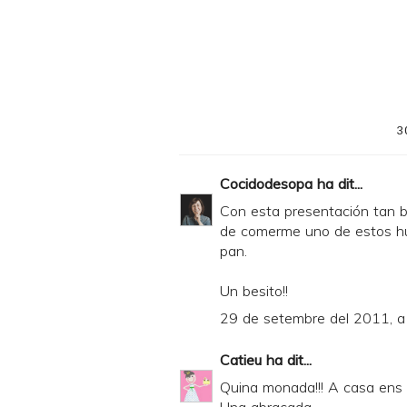
r
i
n
t
e
3
r
F
Cocidodesopa
ha dit...
r
Con esta presentación tan bo
i
de comerme uno de estos hu
pan.
e
n
Un besito!!
d
29 de setembre del 2011, a
l
Catieu
ha dit...
y
Quina monada!!! A casa ens 
a