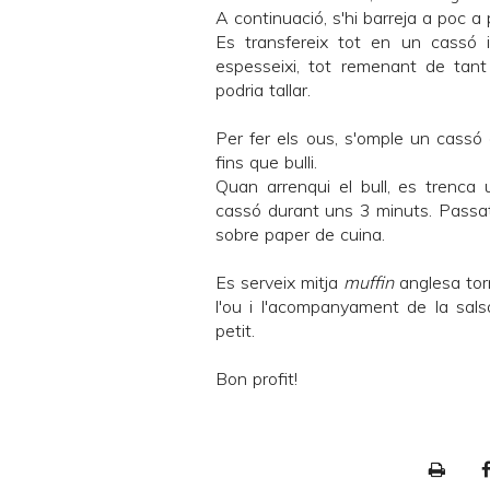
A continuació, s'hi barreja a poc a
Es transfereix tot en un cassó 
espesseixi, tot remenant de tant
podria tallar.
Per fer els ous, s'omple un cassó 
fins que bulli.
Quan arrenqui el bull, es trenca 
cassó durant uns 3 minuts. Passat 
sobre paper de cuina.
Es serveix mitja
muffin
anglesa tor
l'ou i l'acompanyament de la sal
petit.
Bon profit!
P