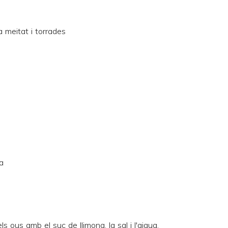
la meitat i torrades
a
ls ous amb el suc de llimona, la sal i l'aigua.