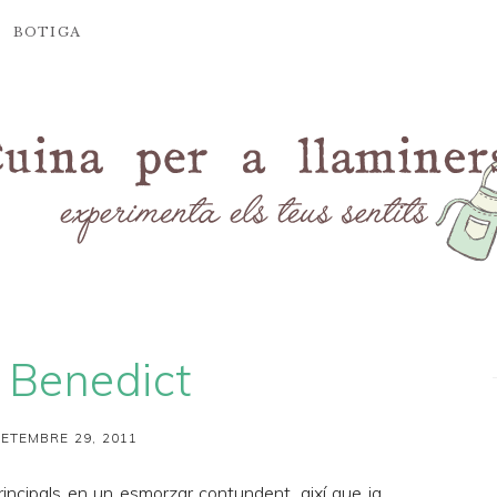
BOTIGA
 Benedict
SETEMBRE 29, 2011
rincipals en un esmorzar contundent, així que ja