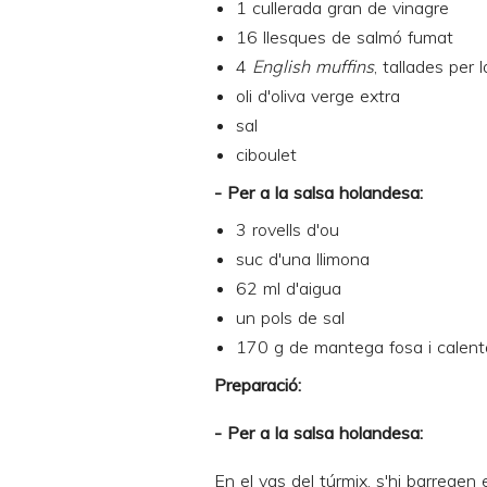
1 cullerada gran de vinagre
16 llesques de salmó fumat
4
English muffins
, tallades per 
oli d'oliva verge extra
sal
ciboulet
- Per a la salsa holandesa:
3 rovells d'ou
suc d'una llimona
62 ml d'aigua
un pols de sal
170 g de mantega fosa i calent
Preparac
ió:
- Per a la salsa holandesa:
En el vas del túrmix, s'hi barregen e