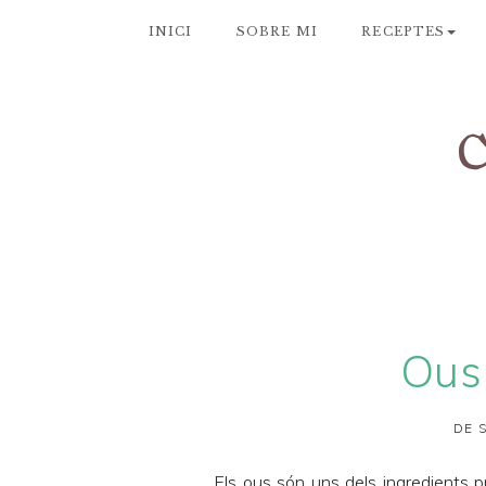
INICI
SOBRE MI
RECEPTES
Ous
DE 
Els ous són uns dels ingredients p