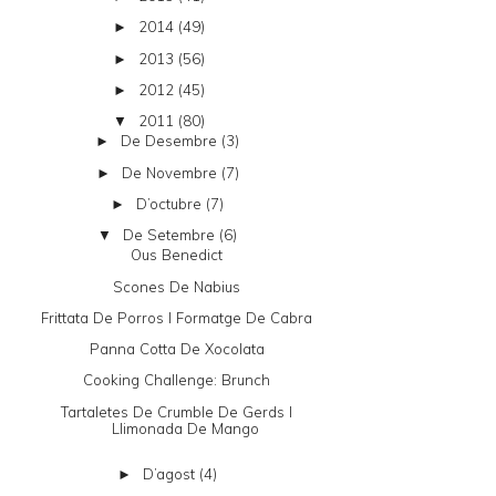
2014
(49)
►
2013
(56)
►
2012
(45)
►
2011
(80)
▼
De Desembre
(3)
►
De Novembre
(7)
►
D’octubre
(7)
►
De Setembre
(6)
▼
Ous Benedict
Scones De Nabius
Frittata De Porros I Formatge De Cabra
Panna Cotta De Xocolata
Cooking Challenge: Brunch
Tartaletes De Crumble De Gerds I
Llimonada De Mango
D’agost
(4)
►