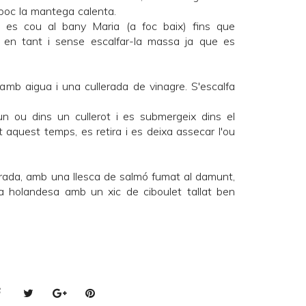
 poc la mantega calenta.
i es cou al bany Maria (a foc baix) fins que
 en tant i sense escalfar-la massa ja que es
amb aigua i una cullerada de vinagre. S'escalfa
un ou dins un cullerot i es submergeix dins el
aquest temps, es retira i es deixa assecar l'ou
rada, amb una llesca de salmó fumat al damunt,
sa holandesa amb un xic de ciboulet tallat ben