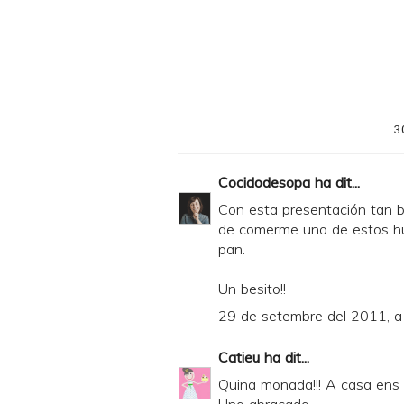
r
i
n
t
e
3
r
F
Cocidodesopa
ha dit...
r
Con esta presentación tan bo
i
de comerme uno de estos hu
pan.
e
n
Un besito!!
d
29 de setembre del 2011, a
l
Catieu
ha dit...
y
Quina monada!!! A casa ens 
a