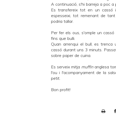
A continuació, s'hi barreja a poc a
Es transfereix tot en un cassó 
espesseixi, tot remenant de tant
podria tallar.
Per fer els ous, s'omple un cassó 
fins que bulli.
Quan arrenqui el bull, es trenca 
cassó durant uns 3 minuts. Passat 
sobre paper de cuina.
Es serveix mitja
muffin
anglesa tor
l'ou i l'acompanyament de la sal
petit.
Bon profit!
P