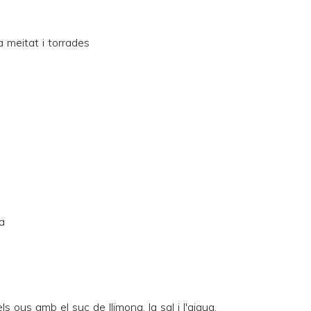
la meitat i torrades
a
ls ous amb el suc de llimona, la sal i l'aigua.