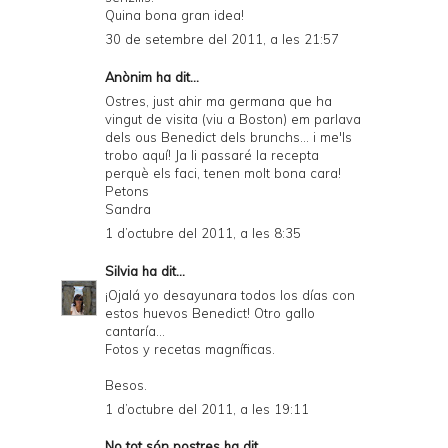
Quina bona gran idea!
30 de setembre del 2011, a les 21:57
Anònim ha dit...
Ostres, just ahir ma germana que ha
vingut de visita (viu a Boston) em parlava
dels ous Benedict dels brunchs... i me'ls
trobo aquí! Ja li passaré la recepta
perquè els faci, tenen molt bona cara!
Petons
Sandra
1 d’octubre del 2011, a les 8:35
Silvia
ha dit...
¡Ojalá yo desayunara todos los días con
estos huevos Benedict! Otro gallo
cantaría...
Fotos y recetas magníficas.
Besos.
1 d’octubre del 2011, a les 19:11
No tot són postres
ha dit...