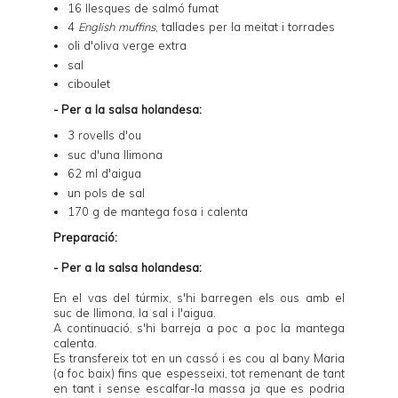
16 llesques de salmó fumat
4
English muffins
, tallades per la meitat i torrades
oli d'oliva verge extra
sal
ciboulet
- Per a la salsa holandesa:
3 rovells d'ou
suc d'una llimona
62 ml d'aigua
un pols de sal
170 g de mantega fosa i calenta
Preparac
ió:
- Per a la salsa holandesa:
En el vas del túrmix, s'hi barregen els ous amb el
suc de llimona, la sal i l'aigua.
A continuació, s'hi barreja a poc a poc la mantega
calenta.
Es transfereix tot en un cassó i es cou al bany Maria
(a foc baix) fins que espesseixi, tot remenant de tant
en tant i sense escalfar-la massa ja que es podria