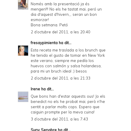
Només amb la presentació ja és
mengen!!! No els he tastat mai, peró un
dia d'aquest d'hivern,,, seran un bon
esmorzar!
Bona setmana. Petó
2 d’octubre del 2011, a les 20:40
fresaypimienta
ha dit...
Esta receta me traslada a los brunch que
he tenido el gusto de tomar en New York
este verano, siempre me pedía los
huevos con salmón y salsa holandesa,
para mi un bruch ideal ;) besos
2 d’octubre del 2011, a les 21:33
Irene
ha dit...
Que bons han d'estar aquests ous! Jo els
benedict no els he probat mai, però n'he
sentit a parlar molts cops. Espero que
caiguin prompte per la meva cuina!
3 d’octubre del 2011, a les 7:43
Suny Senabre
ha dit...