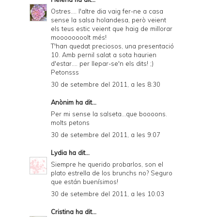
Ostres.... l'altre dia vaig fer-ne a casa
sense la salsa holandesa, però veient
els teus estic veient que haig de millorar
moooooooolt més!
T'han quedat preciosos, una presentació
10. Amb pernil salat a sota haurien
d'estar.... per llepar-se'n els dits! ;)
Petonsss
30 de setembre del 2011, a les 8:30
Anònim ha dit...
Per mi sense la salseta...que boooons.
molts petons
30 de setembre del 2011, a les 9:07
Lydia
ha dit...
Siempre he querido probarlos, son el
plato estrella de los brunchs no? Seguro
que están buenísimos!
30 de setembre del 2011, a les 10:03
Cristina
ha dit...