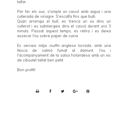
tallar.
Per fer els ous, s'omple un cassó amb aigua i una
cullerada de vinagre. S'escalfa fins que bulli.
Quan arrenqui el bull, es trenca un ou dins un
cullerot i es submergeix dins el cassó durant uns 3
minuts. Passat aquest temps, es retira i es deixa
assecar l'ou sobre paper de cuina.
Es serveix mitja
muffin
anglesa torrada, amb una
llesca de salmó fumat al damunt, l'ou i
l'acompanyament de la salsa holandesa amb un xic
de ciboulet tallat ben petit.
Bon profit!
P
r
i
n
t