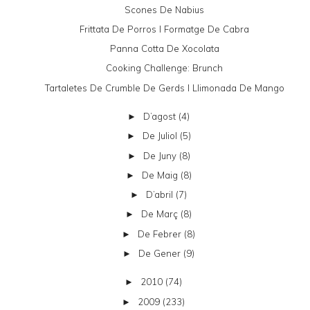
Scones De Nabius
Frittata De Porros I Formatge De Cabra
Panna Cotta De Xocolata
Cooking Challenge: Brunch
Tartaletes De Crumble De Gerds I Llimonada De Mango
D’agost
(4)
►
De Juliol
(5)
►
De Juny
(8)
►
De Maig
(8)
►
D’abril
(7)
►
De Març
(8)
►
De Febrer
(8)
►
De Gener
(9)
►
2010
(74)
►
2009
(233)
►