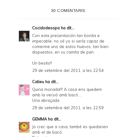
e
30 COMENTARIS:
r
F
Cocidodesopa
ha dit...
r
Con esta presentación tan bonita e
impecable, no sé yo si sería capaz de
i
comerme uno de estos huevos, tan bien
e
dispuestos, en su camita de pan.
n
Un besito!!
d
29 de setembre del 2011, a les 22:54
l
Catieu
ha dit...
y
Quina monada!!! A casa ens quedem
amb la versió amb bacó....
a
Una abraçada
n
29 de setembre del 2011, a les 22:59
d
GEMMA
ha dit...
P
Jo crec que a casa, també es quedarien
amb el de bacó.
D