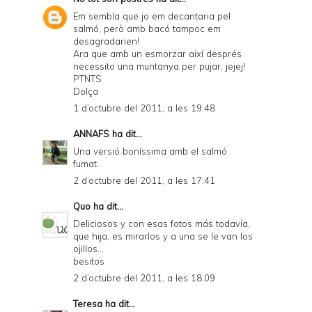
Em sembla que jo em decantaria pel
salmó, però amb bacó tampoc em
desagradarien!
Ara que amb un esmorzar així després
necessito una muntanya per pujar, jejej!
PTNTS
Dolça
1 d’octubre del 2011, a les 19:48
ANNAFS
ha dit...
Una versió boníssima amb el salmó
fumat...
2 d’octubre del 2011, a les 17:41
Quo
ha dit...
Deliciosos y con esas fotos más todavía,
que hija, es mirarlos y a una se le van los
ojillos...
besitos
2 d’octubre del 2011, a les 18:09
Teresa
ha dit...