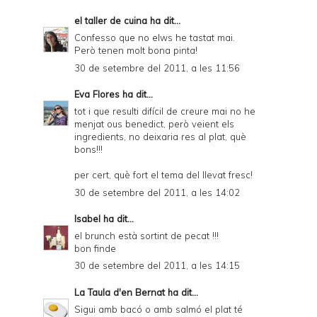
el taller de cuina
ha dit...
Confesso que no elws he tastat mai.
Però tenen molt bona pinta!
30 de setembre del 2011, a les 11:56
Eva Flores
ha dit...
tot i que resulti difícil de creure mai no he
menjat ous benedict, però veient els
ingredients, no deixaria res al plat, què
bons!!!
per cert, què fort el tema del llevat fresc!
30 de setembre del 2011, a les 14:02
Isabel
ha dit...
el brunch està sortint de pecat !!!
bon finde
30 de setembre del 2011, a les 14:15
La Taula d'en Bernat
ha dit...
Sigui amb bacó o amb salmó el plat té