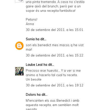
una pinta tremenda. A casa no s'estila
gaire això del brunch, però per a un
sopar és una recepta fantàstica!
Petons!
Anna
30 de setembre del 2011, a les 15:01
Sonia
ha dit...
son els benedict mes macos q he vist
mai!
30 de setembre del 2011, a les 15:22
Laube Leal
ha dit...
Precioso ese huevito... Y a ver si me
animo a hacerlo tal cual tu receta.
Un besote
30 de setembre del 2011, a les 19:12
Dolors
ha dit...
M'encanten els ous Benedict i amb
aquesta recepta, em semblen molt
senzills.