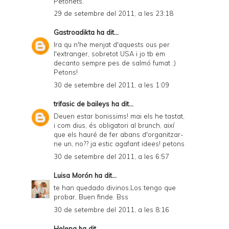
Petonets.
F
29 de setembre del 2011, a les 23:18
Gastroadikta
ha dit...
Ira qu n'he menjat d'aquests ous per
l'extranger, sobretot USA i jo tb em
decanto sempre pes de salmó fumat ;)
Petons!
30 de setembre del 2011, a les 1:09
trifasic de baileys
ha dit...
Deuen estar bonissims! mai els he tastat,
i com dius, és obligatori al brunch, així
que els hauré de fer abans d'organitzar-
ne un, no?? ja estic agafant idees! petons
30 de setembre del 2011, a les 6:57
Luisa Morón
ha dit...
te han quedado divinos.Los tengo que
probar, Buen finde. Bss
30 de setembre del 2011, a les 8:16
Helena
ha dit...