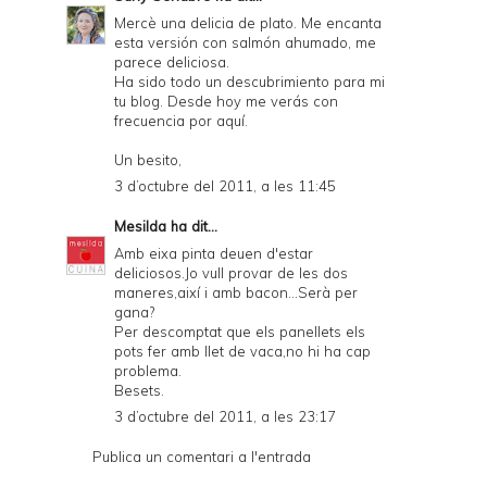
Mercè una delicia de plato. Me encanta
esta versión con salmón ahumado, me
parece deliciosa.
Ha sido todo un descubrimiento para mi
tu blog. Desde hoy me verás con
frecuencia por aquí.
Un besito,
3 d’octubre del 2011, a les 11:45
Mesilda
ha dit...
Amb eixa pinta deuen d'estar
deliciosos.Jo vull provar de les dos
maneres,així i amb bacon...Serà per
gana?
Per descomptat que els panellets els
pots fer amb llet de vaca,no hi ha cap
problema.
Besets.
3 d’octubre del 2011, a les 23:17
Publica un comentari a l'entrada