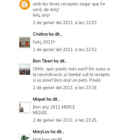
amb les teves receptes segur que ho
serà, de dolç!
feliç any!
2 de gener del 2011, a les 22:03
Cristina
ha dit...
Feliç 2011!!
2 de gener del 2011, a les 22:52
Bon Tiberi
ha dit...
Ohhh...quin pastís més xulo!! Em sumo a
la reivindicació: jo també vull la recepta,
si us plau!! Bon any! un petó, Paula
2 de gener del 2011, a les 23:16
Miquel
ha dit...
Bon any 2011 MERCE
MIQUEL
2 de gener del 2011, a les 23:25
MaryLou
ha dit...
Molt bon any!!!!