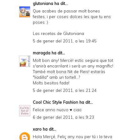
glutoniana
ha dit...
Que acabes de passar molt bones
festes, i per coses dolces les que tu ens
poses :)
Las recetas de Glutoniana
5 de gener del 2011, a les 19:45
maragda
ha dit...
Molt bon any! Mercè! estic segura que tot
s'anirà encarrilant i serà un any magnífic!
També molt bona Nit de Reis! estaràs
"liadilla" amb un tortell...?
Molts besitos fada!
5 de gener del 2011, a les 21:24
Cool Chic Style Fashion
ha dit...
Felice anno nuovo ♥ ciao
6 de gener del 2011, a les 9:23
xaro
ha dit...
Hola Merçé, Feliç any nou per tú i la teva