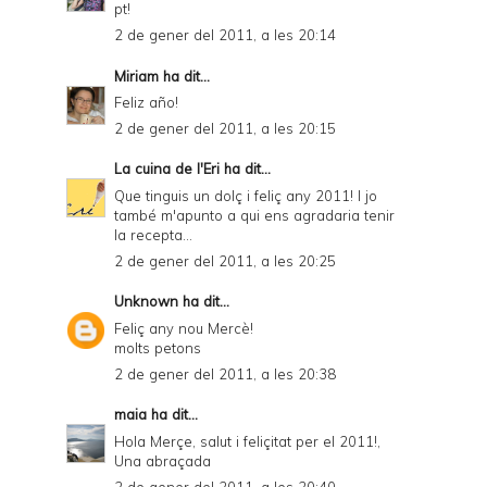
pt!
2 de gener del 2011, a les 20:14
Miriam
ha dit...
Feliz año!
2 de gener del 2011, a les 20:15
La cuina de l'Eri
ha dit...
Que tinguis un dolç i feliç any 2011! I jo
també m'apunto a qui ens agradaria tenir
la recepta...
2 de gener del 2011, a les 20:25
Unknown
ha dit...
Feliç any nou Mercè!
molts petons
2 de gener del 2011, a les 20:38
maia
ha dit...
Hola Merçe, salut i feliçitat per el 2011!,
Una abraçada