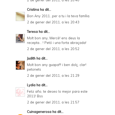
2 de gener del 2011, a les 20:40
Cristina
ha dit...
Bon Any 2011...per a tu i la teva família.
2 de gener del 2011, a les 20:43
Teresa
ha dit...
Molt bon any, Mercè! ens deus la
recepta... ! Petó i una forta abraçada!
2 de gener del 2011, a les 20:52
Judith
ha dit...
Molt bon any guapa!!! i ben dolç, clar!
petonets
2 de gener del 2011, a les 21:29
Lydia
ha dit...
Feliz año, te deseo lo mejor para este
2011! Bss
2 de gener del 2011, a les 21:57
Cuinagenerosa
ha dit...