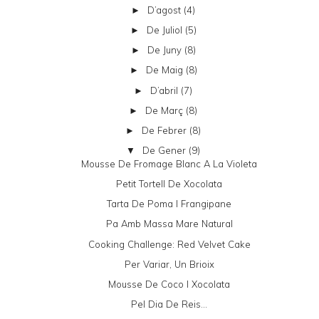
D’agost
(4)
►
De Juliol
(5)
►
De Juny
(8)
►
De Maig
(8)
►
D’abril
(7)
►
De Març
(8)
►
De Febrer
(8)
►
De Gener
(9)
▼
Mousse De Fromage Blanc A La Violeta
Petit Tortell De Xocolata
Tarta De Poma I Frangipane
Pa Amb Massa Mare Natural
Cooking Challenge: Red Velvet Cake
Per Variar, Un Brioix
Mousse De Coco I Xocolata
Pel Dia De Reis...