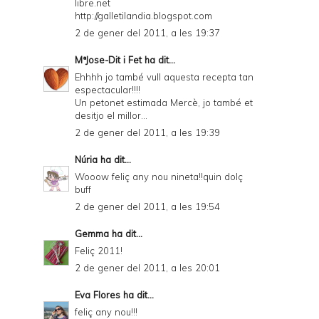
libre.net
y
http://galletilandia.blogspot.com
a
2 de gener del 2011, a les 19:37
n
MªJose-Dit i Fet
ha dit...
d
Ehhhh jo també vull aquesta recepta tan
espectacular!!!!
P
Un petonet estimada Mercè, jo també et
desitjo el millor...
D
2 de gener del 2011, a les 19:39
F
Núria
ha dit...
Wooow feliç any nou nineta!!quin dolç
buff
2 de gener del 2011, a les 19:54
Gemma
ha dit...
Feliç 2011!
2 de gener del 2011, a les 20:01
Eva Flores
ha dit...
feliç any nou!!!