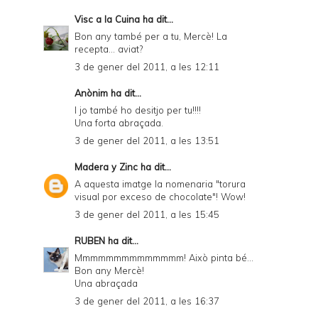
Visc a la Cuina
ha dit...
Bon any també per a tu, Mercè! La
recepta... aviat?
3 de gener del 2011, a les 12:11
Anònim ha dit...
I jo també ho desitjo per tu!!!!
Una forta abraçada.
3 de gener del 2011, a les 13:51
Madera y Zinc
ha dit...
A aquesta imatge la nomenaria "torura
visual por exceso de chocolate"! Wow!
3 de gener del 2011, a les 15:45
RUBEN
ha dit...
Mmmmmmmmmmmmmm! Això pinta bé...
Bon any Mercè!
Una abraçada
3 de gener del 2011, a les 16:37