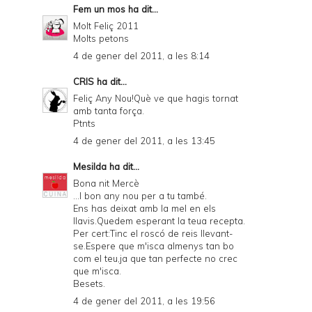
Fem un mos
ha dit...
Molt Feliç 2011
Molts petons
4 de gener del 2011, a les 8:14
CRIS
ha dit...
Feliç Any Nou!Què ve que hagis tornat
amb tanta força.
Ptnts
4 de gener del 2011, a les 13:45
Mesilda
ha dit...
Bona nit Mercè
...I bon any nou per a tu també.
Ens has deixat amb la mel en els
llavis.Quedem esperant la teua recepta.
Per cert:Tinc el roscó de reis llevant-
se.Espere que m'isca almenys tan bo
com el teu,ja que tan perfecte no crec
que m'isca.
Besets.
4 de gener del 2011, a les 19:56