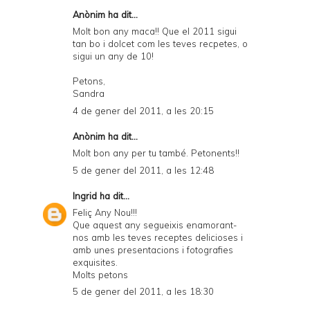
Anònim ha dit...
Molt bon any maca!! Que el 2011 sigui
tan bo i dolcet com les teves recpetes, o
sigui un any de 10!
Petons,
Sandra
4 de gener del 2011, a les 20:15
Anònim ha dit...
Molt bon any per tu també. Petonents!!
5 de gener del 2011, a les 12:48
Ingrid
ha dit...
Feliç Any Nou!!!
Que aquest any segueixis enamorant-
nos amb les teves receptes delicioses i
amb unes presentacions i fotografies
exquisites.
Molts petons
5 de gener del 2011, a les 18:30