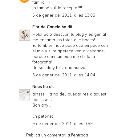
familia!!!!!!
Jo també vull la recepta!!!!!
6 de gener del 2011, a les 13:05
Flor de Canela
ha dit...
Hola! Solo descubri tu blog y es genial
me encanta las fotos que haces!
Yo tambien hace poco que empece con
el mio y si te apetece ven a visitarme,
porque a mi tambien me chifla la
fotografia!!
Un saludo y feliz año nuevo!
6 de gener del 2011, a les 14:04
Neus
ha dit...
ainsss... ja no deu quedar res d'aquest
pastissets...
Bon any...
un petonet
9 de gener del 2011, a les 0:59
Publica un comentari a l'entrada