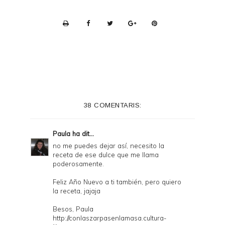
P
r
i
n
t
e
38 COMENTARIS:
r
F
Paula
ha dit...
r
no me puedes dejar así, necesito la
receta de ese dulce que me llama
i
poderosamente.
e
Feliz Año Nuevo a ti también, pero quiero
n
la receta, jajaja
d
Besos, Paula
l
http://conlaszarpasenlamasa.cultura-