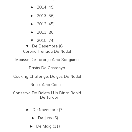
2014
(49)
►
2013
(56)
►
2012
(45)
►
2011
(80)
►
2010
(74)
▼
De Desembre
(6)
▼
Corona Trenada De Nadal
Mousse De Taronja Amb Sanguina
Pastís De Castanya
Cooking Challenge: Dolços De Nadal
Brioix Amb Caquis
Conserva De Bolets I Un Dinar Ràpid
De Tardor
De Novembre
(7)
►
De Juny
(5)
►
De Maig
(11)
►