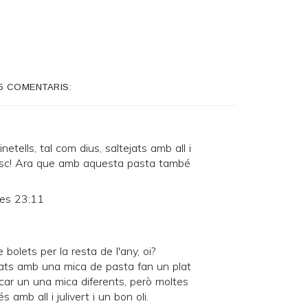
5 COMENTARIS:
inetells, tal com dius, saltejats amb all i
l bosc! Ara que amb aquesta pasta també
les 23:11
bolets per la resta de l'any, oi?
tats amb una mica de pasta fan un plat
icar un una mica diferents, però moltes
amb all i julivert i un bon oli.