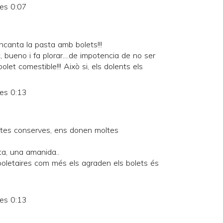
les 0:07
encanta la pasta amb bolets!!!
ec, bueno i fa plorar....de impotencia de no ser
let comestible!!! Això si, els dolents els
les 0:13
stes conserves, ens donen moltes
ta, una amanida..
boletaires com més els agraden els bolets és
les 0:13