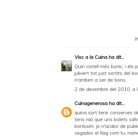
F
3
Visc a la Cuina
ha dit...
Quin cistell més bonic, i els p
julivert tot just sortits de
n'arriben a ser de bons...
2 de desembre del 2010, a 
Cuinagenerosa
ha dit...
quina sort tenir conserves de 
tens raó que uns bolets sal
boníssim, jo n'acabo de publ
vegades el faig com tu, només 