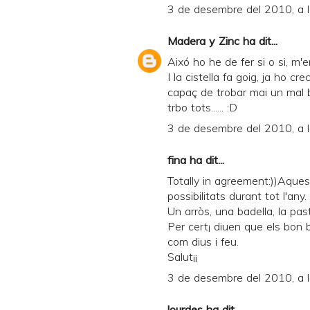
3 de desembre del 2010, a 
Madera y Zinc
ha dit...
Aixó ho he de fer si o si, m'
I la cistella fa goig, ja ho cr
capaç de trobar mai un mal bo
trbo tots...... :D
3 de desembre del 2010, a 
fina ha dit...
Totally in agreement:))Aque
possibilitats durant tot l'any.
Un arròs, una badella, la pas
Per cert¡ diuen que els bon 
com dius i feu.
Salut¡¡
3 de desembre del 2010, a 
lourdes
ha dit...