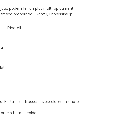
ejats, podem fer un plat molt ràpidament
 fresca
preparada). Senzill, i boníssim! :p
TS
lets)
s. Es tallen a trossos i s'escalden en una olla
a on els hem escaldat.