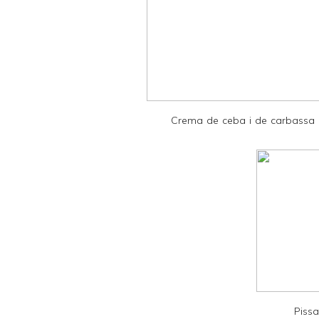
e
r
F
r
i
e
Crema de ceba i de carbassa
n
d
l
y
a
n
d
P
D
Pissa