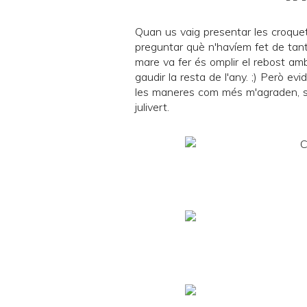
Quan us vaig presentar les
croque
preguntar què n'havíem fet de tant
mare va fer és omplir el rebost am
gaudir la resta de l'any. ;) Però 
les maneres com més m'agraden, són
julivert.