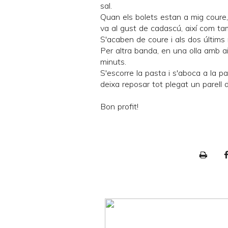
sal.
Quan els bolets estan a mig coure, s'
va al gust de cadascú, així com tam
S'acaben de coure i als dos últims mi
Per altra banda, en una olla amb aig
minuts.
S'escorre la pasta i s'aboca a la pa
deixa reposar tot plegat un parell 
Bon profit!
P
r
i
n
t