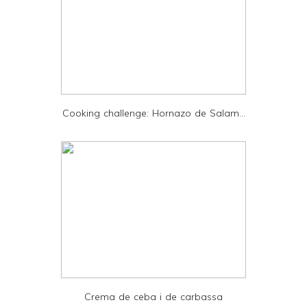
a
n
d
P
D
Cooking challenge: Hornazo de Salam...
F
Crema de ceba i de carbassa