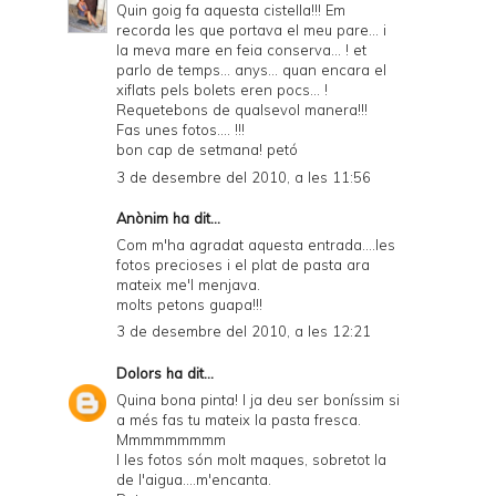
Quin goig fa aquesta cistella!!! Em
recorda les que portava el meu pare... i
la meva mare en feia conserva... ! et
parlo de temps... anys... quan encara el
xiflats pels bolets eren pocs... !
Requetebons de qualsevol manera!!!
Fas unes fotos.... !!!
bon cap de setmana! petó
3 de desembre del 2010, a les 11:56
Anònim ha dit...
Com m'ha agradat aquesta entrada....les
fotos precioses i el plat de pasta ara
mateix me'l menjava.
molts petons guapa!!!
3 de desembre del 2010, a les 12:21
Dolors
ha dit...
Quina bona pinta! I ja deu ser boníssim si
a més fas tu mateix la pasta fresca.
Mmmmmmmmm
I les fotos són molt maques, sobretot la
de l'aigua....m'encanta.