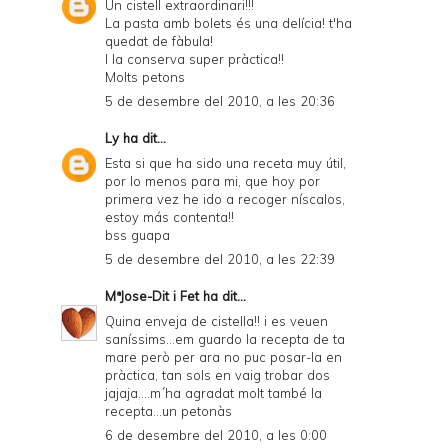
Un cistell extraordinari!!!
La pasta amb bolets és una delícia! t'ha
quedat de fàbula!
I la conserva super pràctica!!
Molts petons
5 de desembre del 2010, a les 20:36
Ly
ha dit...
Esta si que ha sido una receta muy útil,
por lo menos para mi, que hoy por
primera vez he ido a recoger níscalos,
estoy más contenta!!
bss guapa
5 de desembre del 2010, a les 22:39
MªJose-Dit i Fet
ha dit...
Quina enveja de cistella!! i es veuen
saníssims...em guardo la recepta de ta
mare però per ara no puc posar-la en
pràctica, tan sols en vaig trobar dos
jajaja....m´ha agradat molt també la
recepta...un petonàs
6 de desembre del 2010, a les 0:00