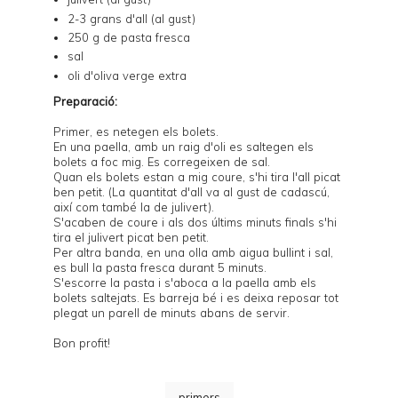
2-3 grans d'all (al gust)
250 g de
pasta fresca
sal
oli d'oliva verge extra
Preparació:
Primer, es netegen els bolets.
En una paella, amb un raig d'oli es saltegen els
bolets a foc mig. Es corregeixen de sal.
Quan els bolets estan a mig coure, s'hi tira l'all picat
ben petit. (La quantitat d'all va al gust de cadascú,
així com també la de julivert).
S'acaben de coure i als dos últims minuts finals s'hi
tira el julivert picat ben petit.
Per altra banda, en una olla amb aigua bullint i sal,
es bull la pasta fresca durant 5 minuts.
S'escorre la pasta i s'aboca a la paella amb els
bolets saltejats. Es barreja bé i es deixa reposar tot
plegat un parell de minuts abans de servir.
Bon profit!
primers