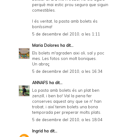
perquè mai estic prou segura que siguin
comestibles.
I és veritat, la pasta amb bolets és
boníssima!
5 de desembre del 2010, a les 1:11
Maria Dolores
ha dit...
Els bolets m'agraden aixi oli, sal y poc
mes. Les fotos son molt boniques.
Un abraç
5 de desembre del 2010, a les 16:34
ANNAFS
ha dit...
La pasta amb bolets és un plat ben
zenzill, i ben bo! Val la pena fer
conserves aquest any que se n' han
trobat, i així tenim bolets una bona
temporada per preperar molts plats.
5 de desembre del 2010, a les 18:04
Ingrid
ha dit...