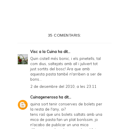
35 COMENTARIS:
Visc a la Cuina
ha dit...
Quin cistell més bonic, i els pinetells, tal
com dius, saltejats amb all i julivert tot
just sortits del bosc! Ara que amb
aquesta pasta també n'arriben a ser de
bons...
2 de desembre del 2010, a les 23:11
Cuinagenerosa
ha dit...
quina sort tenir conserves de bolets per
la resta de l'any, oi?
tens raó que uns bolets saltats amb una
mica de pasta fan un plat boníssim, jo
n'acabo de publicar un una mica