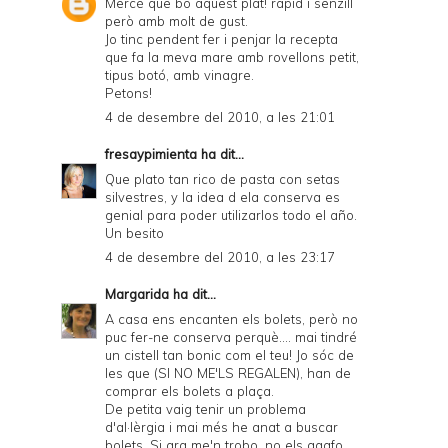
Mercè que bo aquest plat! ràpid i senzill
però amb molt de gust.
Jo tinc pendent fer i penjar la recepta
que fa la meva mare amb rovellons petit,
tipus botó, amb vinagre.
Petons!
4 de desembre del 2010, a les 21:01
fresaypimienta
ha dit...
Que plato tan rico de pasta con setas
silvestres, y la idea d ela conserva es
genial para poder utilizarlos todo el año.
Un besito
4 de desembre del 2010, a les 23:17
Margarida
ha dit...
A casa ens encanten els bolets, però no
puc fer-ne conserva perquè.... mai tindré
un cistell tan bonic com el teu! Jo sóc de
les que (SI NO ME'LS REGALEN), han de
comprar els bolets a plaça.
De petita vaig tenir un problema
d'al·lèrgia i mai més he anat a buscar
bolets. Si ara me'n trobo, no els agafo