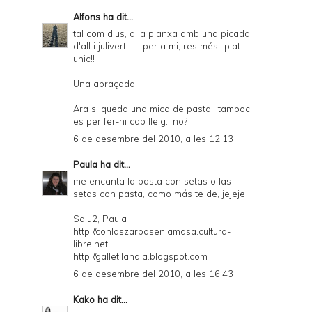
Alfons
ha dit...
tal com dius, a la planxa amb una picada
d'all i julivert i ... per a mi, res més...plat
unic!!
Una abraçada
Ara si queda una mica de pasta.. tampoc
es per fer-hi cap lleig.. no?
6 de desembre del 2010, a les 12:13
Paula
ha dit...
me encanta la pasta con setas o las
setas con pasta, como más te de, jejeje
Salu2, Paula
http://conlaszarpasenlamasa.cultura-
libre.net
http://galletilandia.blogspot.com
6 de desembre del 2010, a les 16:43
Kako
ha dit...