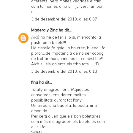
diferents, però moltes vegades el faig
com tu, només amb all i julivert i un bon
oli.
3 de desembre del 2010, a les 0:07
Madera y Zinc
ha dit...
Aixó ho he de fer si o si, m'encanta la
pasta amb bolets!!!
I la cistella fa goig, ja ho crec, bueno i fa
plorar....de impotencia de no ser capaç
de trobar mai un mal bolet comestible!!!
Això si, els dolents els trbo tots...... :D
3 de desembre del 2010, a les 0:13
fina ha dit...
Totally in agreement:))Aquestes
conserves, ens donen moltes
possibilitats durant tot l'any.
Un arròs, una badella, la pasta, una
amanida..
Per cert¡ diuen que els bon boletaires
com més els agraden els bolets és com
dius i feu.
Salut¡¡