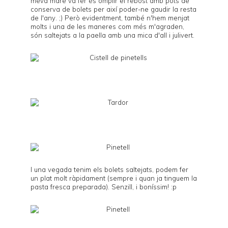
meva mare va fer és omplir el rebost amb pots de
conserva de bolets per així poder-ne gaudir la resta
de l'any. ;) Però evidentment, també n'hem menjat
molts i una de les maneres com més m'agraden,
són saltejats a la paella amb una mica d'all i julivert.
I una vegada tenim els bolets saltejats, podem fer
un plat molt ràpidament (sempre i quan ja tinguem la
pasta fresca
preparada). Senzill, i boníssim! :p