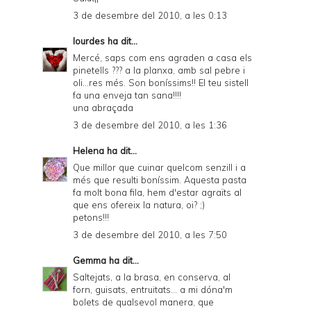
3 de desembre del 2010, a les 0:13
lourdes
ha dit...
Mercé, saps com ens agraden a casa els
pinetells ??? a la planxa, amb sal pebre i
oli...res més. Son boníssims!! El teu sistell
fa una enveja tan sana!!!!
una abraçada
3 de desembre del 2010, a les 1:36
Helena
ha dit...
Que millor que cuinar quelcom senzill i a
més que resulti boníssim. Aquesta pasta
fa molt bona fila, hem d'estar agraïts al
que ens ofereix la natura, oi? ;)
petons!!!
3 de desembre del 2010, a les 7:50
Gemma
ha dit...
Saltejats, a la brasa, en conserva, al
forn, guisats, entruitats... a mi dóna'm
bolets de qualsevol manera, que