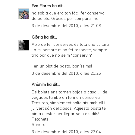
Eva Flores
ha dit...
no sabia que era tan fàcil fer conserva
de bolets. Gràcies per compartir-ho!
3 de desembre del 2010, a les 21:08
Glòria
ha dit...
Això de fer conserves és tota una cultura
i a mi sempre m'ha fet respecte, sempre
tinc por que no se'm "conservin".
I en un plat de pasta, boníssims!
3 de desembre del 2010, a les 21:25
Anònim ha dit...
Els bolets ens tornen bojos a casa... i de
vegades també en fem en conserva!
Tens raó, simplement saltejats amb all i
julivert són deliciosos. Aquesta pasta té
pinta d'estar per llepar-se'n els dits!
Petonets,
Sandra
3 de desembre del 2010, a les 22:04