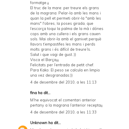
formatge.¡¡
El truc de la mare: per treure els grans
de la magrana: Pelar-la amb les mans i
quan la pell et permeti obrir-la "amb les
mans" l'obres, la poses girada, que
l’escorça toqui la palma de la mà i dónes
cops amb una cullera i els grans cauen
sols. Mai obrir-la amb el ganivet perquè
llavors t’empastifes les mans i perds
molts grans i és difícil de treure’ls.
Salut i que vagi de gust.:))
Visca el Barça¡¡¡
Felicitats per l’entrada de petit chef.
Para Kako: El peso se calcula en limpio
una vez desgranadas:))
4 de desembre del 2010, a les 11:13
fina ha dit...
M’he equivocat el comentari anterior
pertany a la magrana l’anterior recepta¡¡
4 de desembre del 2010, a les 11:33
Unknown
ha dit...