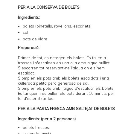
PER A LA CONSERVA DE BOLETS
Ingredients:
bolets (pinetells, rovellons, escarlets)
sal
pots de vidre
Preparació:
Primer de tot, es netegen els bolets. Es tallen a
trossos i s'escalden en una olla amb aigua bullint.
S'escorren tot reservant-ne l'aigua on els hem
escaldat.
S'omplen els pots amb els bolets escaldats i una
cullerada petita però generosa de sal.
S'omplen els pots amb l'aigua d'escaldar els bolets.
Es tanquen i es bullen els pots durant 10 minuts per
tal d'esterilitzar-los.
PER A LA PASTA FRESCA AMB SALTEJAT DE BOLETS
Ingredients: (per a 2 persones)
bolets frescos
julivert (al gust)