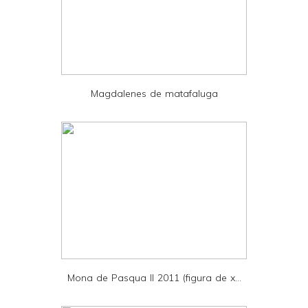
F
r
i
e
Magdalenes de matafaluga
n
d
l
y
a
n
d
P
D
Mona de Pasqua II 2011 (figura de x...
F