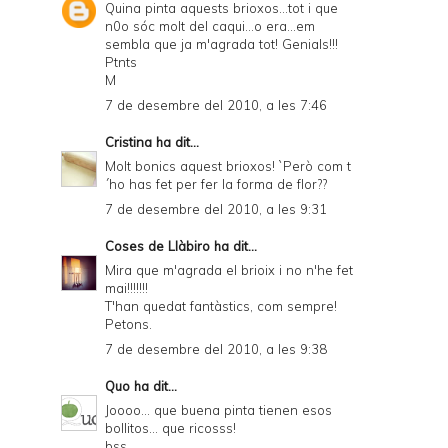
Quina pinta aquests brioxos...tot i que
n0o sóc molt del caqui...o era...em
sembla que ja m'agrada tot! Genials!!!
Ptnts
M
7 de desembre del 2010, a les 7:46
Cristina
ha dit...
Molt bonics aquest brioxos! `Però com t
´ho has fet per fer la forma de flor??
7 de desembre del 2010, a les 9:31
Coses de Llàbiro
ha dit...
Mira que m'agrada el brioix i no n'he fet
mai!!!!!!!
T'han quedat fantàstics, com sempre!
Petons.
7 de desembre del 2010, a les 9:38
Quo
ha dit...
Joooo... que buena pinta tienen esos
bollitos... que ricosss!
bss