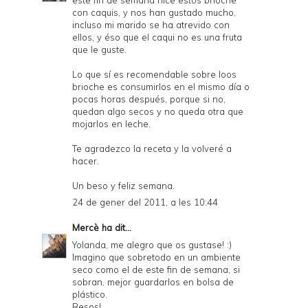
con caquis, y nos han gustado mucho,
incluso mi marido se ha atrevido con
ellos, y éso que el caqui no es una fruta
que le guste.
Lo que sí es recomendable sobre loos
brioche es consumirlos en el mismo día o
pocas horas después, porque si no,
quedan algo secos y no queda otra que
mojarlos en leche.
Te agradezco la receta y la volveré a
hacer.
Un beso y feliz semana.
24 de gener del 2011, a les 10:44
Mercè
ha dit...
Yolanda, me alegro que os gustase! :)
Imagino que sobretodo en un ambiente
seco como el de este fin de semana, si
sobran, mejor guardarlos en bolsa de
plástico.
Besos!