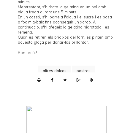
minuts.
Mentrestant, s'hidrata la gelatina en un bol amb
aigua freda durant uns 5 minuts.
En un cassó, s'hi barreja l'aigua i el sucre i es posa
a foc mig-baix fins aconseguir un xarop. A
continuació, s'hi afegeix la gelatina hidratada i es
remena.
Quan es retiren els brioixos del forn, es pinten amb
aquesta glaça per donar-los brillantor.
Bon profit!
altres dolços
postres
P
r
i
n
t
e
r