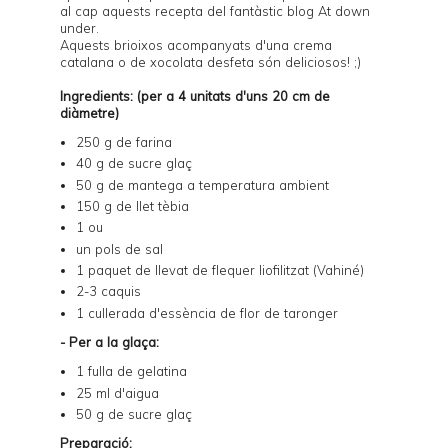
al cap aquests recepta del fantàstic blog
At down
under
.
Aquests brioixos acompanyats d'una crema
catalana o de xocolata desfeta són deliciosos! ;)
Ingredients: (per a 4 unitats d'uns 20 cm de
diàmetre)
250 g de farina
40 g de sucre glaç
50 g de mantega a temperatura ambient
150 g de llet tèbia
1 ou
un pols de sal
1 paquet de llevat de flequer liofilitzat (Vahiné)
2-3 caquis
1 cullerada d'essència de flor de taronger
- Per a la glaça:
1 fulla de gelatina
25 ml d'aigua
50 g de sucre glaç
Preparació: