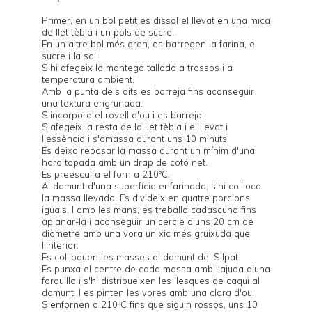
Primer, en un bol petit es dissol el llevat en una mica
de llet tèbia i un pols de sucre.
En un altre bol més gran, es barregen la farina, el
sucre i la sal.
S'hi afegeix la mantega tallada a trossos i a
temperatura ambient.
Amb la punta dels dits es barreja fins aconseguir
una textura engrunada.
S'incorpora el rovell d'ou i es barreja.
S'afegeix la resta de la llet tèbia i el llevat i
l'essència i s'amassa durant uns 10 minuts.
Es deixa reposar la massa durant un mínim d'una
hora tapada amb un drap de cotó net.
Es preescalfa el forn a 210ºC.
Al damunt d'una superfície enfarinada, s'hi col·loca
la massa llevada. Es divideix en quatre porcions
iguals. I amb les mans, es treballa cadascuna fins
aplanar-la i aconseguir un cercle d'uns 20 cm de
diàmetre amb una vora un xic més gruixuda que
l'interior.
Es col·loquen les masses al damunt del
Silpat
.
Es punxa el centre de cada massa amb l'ajuda d'una
forquilla i s'hi distribueixen les llesques de caqui al
damunt. I es pinten les vores amb una clara d'ou.
S'enfornen a 210ºC fins que siguin rossos, uns 10