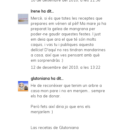
10 de desembre del 2010, a les 21:36
Irene
ha dit...
Mercè, si és que totes les receptes que
prepares em vénen al pèl! Ma mare ja ha
preparat la gelea de mangrana per
poder-ne gaudir aquestes festes. I just
em deia que ara el que té són molts
caquis, i vas tu i publiques aquesta
delícia! D'aquí no res tindran mandarines
a casa, així que ves pensant amb què
em sorprendràs :)
12 de desembre del 2010, a les 13:22
glutoniana
ha dit...
He de reconèixer que tenim un arbre a
casa mon pare i no en menjem... sempre
els ha de donar.
Però fets així diria jo que ens els
menjaríem :)
Las recetas de Glutoniana