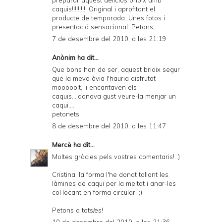
preparar aquest deliciós brioix amb
caquis!!!!!!!!!! Original i aprofitant el
producte de temporada. Unes fotos i
presentació sensacional. Petons,
7 de desembre del 2010, a les 21:19
Anònim ha dit...
Que bons han de ser, aquest brioix segur
que la meva àvia l'hauria disfrutat
mooooolt, li encantaven els
caquis....donava gust veure-la menjar un
caqui....
petonets
8 de desembre del 2010, a les 11:47
Mercè
ha dit...
Moltes gràcies pels vostres comentaris! :)
Cristina, la forma l'he donat tallant les
làmines de caqui per la meitat i anar-les
col·locant en forma circular. ;)
Petons a tots/es!