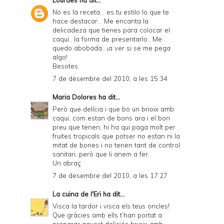
No es la receta... es tu estilo lo que te
hace destacar... Me encanta la
delicadeza que tienes para colocar el
caqui.. la forma de presentarlo.. Me
quedo abobada.. ¡a ver si se me pega
algo!
Besotes.
7 de desembre del 2010, a les 15:34
Maria Dolores
ha dit...
Però que delícia i que bo un brioix amb
caqui, com estan de bons ara i el bon
preu que tenen, hi ha qui paga molt per
fruites tropicals que potser no estan ni la
mitat de bones i no tenen tant de control
sanitari, però que li anem a fer.
Un abraç
7 de desembre del 2010, a les 17:27
La cuina de l'Eri
ha dit...
Visca la tardor i visca els teus oncles!
Que gràcies amb ells t’han portat a