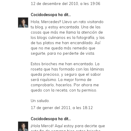
12 de desembre del 2010, a les 19:06
Cocidodesopa
ha dit...
Hola, Mercedes!! Llevo un rato visitando
tu blog, y estoy encantada. Una de las
cosas que más me llama la atención de
los blogs culinarios es la fotografía, y las
de tus platos me han encandilado. Así
que no me queda más remedio que
seguirte, para no perderte de vista.
Estos brioches me han encantado. La
roseta que has formado con las láminas
queda precioso, y seguro que el sabor
será riquísimo. La mejor forma de
comprobarlo, hacerlos. Por ahora me
quedo con la receta, con tu permiso.
Un saludo.
17 de gener del 2011, a les 18:12
Cocidodesopa
ha dit...
¡Hola Mercé! Aquí estoy para decirte que
este fin de semana hice estos brioche