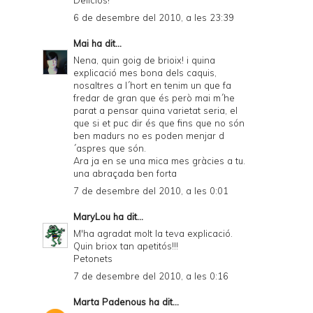
Deliciós!
6 de desembre del 2010, a les 23:39
Mai
ha dit...
Nena, quin goig de brioix! i quina
explicació mes bona dels caquis,
nosaltres a l´hort en tenim un que fa
fredar de gran que és però mai m´he
parat a pensar quina varietat seria, el
que si et puc dir és que fins que no són
ben madurs no es poden menjar d
´aspres que són.
Ara ja en se una mica mes gràcies a tu.
una abraçada ben forta
7 de desembre del 2010, a les 0:01
MaryLou
ha dit...
M'ha agradat molt la teva explicació.
Quin briox tan apetitós!!!
Petonets
7 de desembre del 2010, a les 0:16
Marta Padenous
ha dit...