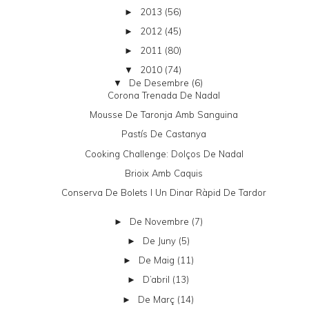
2013
(56)
►
2012
(45)
►
2011
(80)
►
2010
(74)
▼
De Desembre
(6)
▼
Corona Trenada De Nadal
Mousse De Taronja Amb Sanguina
Pastís De Castanya
Cooking Challenge: Dolços De Nadal
Brioix Amb Caquis
Conserva De Bolets I Un Dinar Ràpid De Tardor
De Novembre
(7)
►
De Juny
(5)
►
De Maig
(11)
►
D’abril
(13)
►
De Març
(14)
►