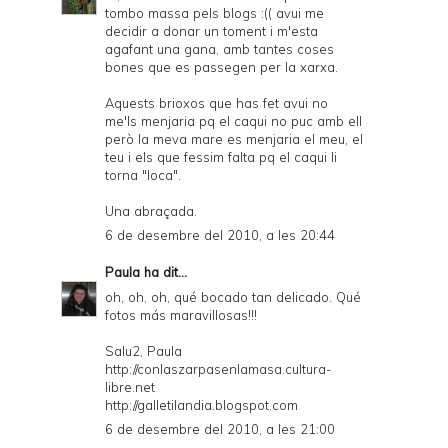
tombo massa pels blogs :(( avui me
decidir a donar un toment i m'esta
agafant una gana, amb tantes coses
bones que es passegen per la xarxa.
Aquests brioxos que has fet avui no
me'ls menjaria pq el caqui no puc amb ell
però la meva mare es menjaria el meu, el
teu i els que fessim falta pq el caqui li
torna "loca".
Una abraçada.
6 de desembre del 2010, a les 20:44
Paula
ha dit...
oh, oh, oh, qué bocado tan delicado. Qué
fotos más maravillosas!!!
Salu2, Paula
http://conlaszarpasenlamasa.cultura-
libre.net
http://galletilandia.blogspot.com
6 de desembre del 2010, a les 21:00