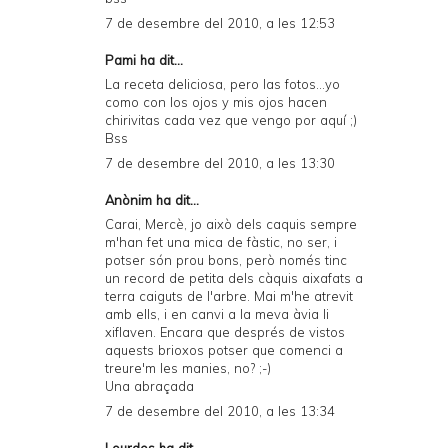
7 de desembre del 2010, a les 12:53
Pami
ha dit...
La receta deliciosa, pero las fotos...yo
como con los ojos y mis ojos hacen
chirivitas cada vez que vengo por aquí ;)
Bss
7 de desembre del 2010, a les 13:30
Anònim ha dit...
Carai, Mercè, jo això dels caquis sempre
m'han fet una mica de fàstic, no ser, i
potser són prou bons, però només tinc
un record de petita dels càquis aixafats a
terra caiguts de l'arbre. Mai m'he atrevit
amb ells, i en canvi a la meva àvia li
xiflaven. Encara que després de vistos
aquests brioxos potser que comenci a
treure'm les manies, no? ;-)
Una abraçada
7 de desembre del 2010, a les 13:34
Lourdes
ha dit...