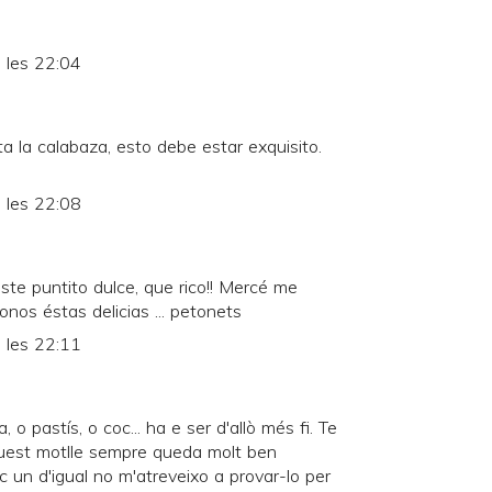
 les 22:04
a la calabaza, esto debe estar exquisito.
 les 22:08
te puntito dulce, que rico!! Mercé me
nos éstas delicias ... petonets
 les 22:11
pastís, o coc... ha e ser d'allò més fi. Te
uest motlle sempre queda molt ben
c un d'igual no m'atreveixo a provar-lo per