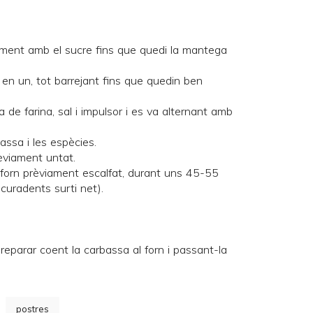
ament amb el sucre fins que quedi la mantega
 en un, tot barrejant fins que quedin ben
ja de farina, sal i impulsor i es va alternant amb
assa i les espècies.
rèviament untat.
 forn prèviament escalfat, durant uns 45-55
scuradents surti net).
reparar coent la carbassa al forn i passant-la
postres