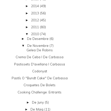
2014
(49)
►
2013
(56)
►
2012
(45)
►
2011
(80)
►
2010
(74)
▼
De Desembre
(6)
►
De Novembre
(7)
▼
Gelea De Robins
Crema De Ceba I De Carbassa
Pastissets D'avellana I Carbassa
Codonyat
Pastís O "bundt Cake" De Carbassa
Croquetes De Bolets
Cooking Challenge: Entrants
De Juny
(5)
►
De Maig
(11)
►