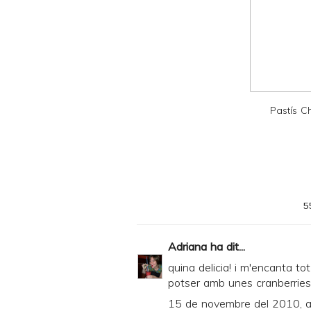
a
n
d
P
D
Pastís 
F
5
Adriana
ha dit...
quina delicia! i m'encanta tot
potser amb unes cranberries
15 de novembre del 2010, a