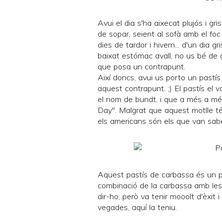
Avui el dia s'ha aixecat plujós i gris
de sopar, seient al sofà amb el foc
dies de tardor i hivern... d'un dia g
baixat estómac avall, no us bé de 
que posa un contrapunt.
Així doncs, avui us porto un pastís d
aquest contrapunt. ;) El pastís el 
el nom de
bundt
, i que a més a mé
Day
". Malgrat que aquest motlle t
els americans són els que van saber
Aquest pastís de carbassa és un p
combinació de la carbassa amb les e
dir-ho, però va tenir mooolt d'èxi
vegades, aquí la teniu.