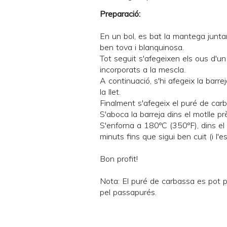
Preparació:
En un bol, es bat la mantega junt
ben tova i blanquinosa.
Tot seguit s'afegeixen els ous d'un
incorporats a la mescla.
A continuació, s'hi afegeix la barre
la llet.
Finalment s'afegeix el puré de carb
S'aboca la barreja dins el motlle p
S'enforna a 180ºC (350ºF), dins el
minuts fins que sigui ben cuit (i l'e
Bon profit!
Nota: El puré de carbassa es pot p
pel passapurés.