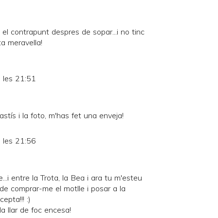
el contrapunt despres de sopar...i no tinc
ta meravella!
 les 21:51
astís i la foto, m'has fet una enveja!
 les 21:56
.i entre la Trota, la Bea i ara tu m'esteu
de comprar-me el motlle i posar a la
epta!!! :)
a llar de foc encesa!