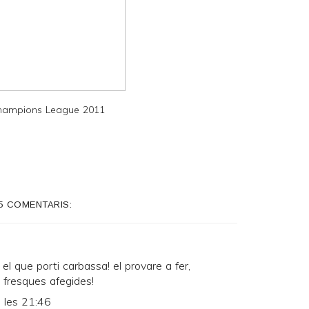
Champions League 2011
5 COMENTARIS:
 el que porti carbassa! el provare a fer,
 fresques afegides!
 les 21:46