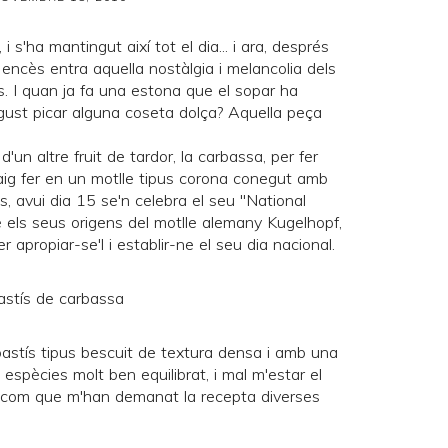
, i s'ha mantingut així tot el dia... i ara, després
 encès entra aquella nostàlgia i melancolia dels
ris. I quan ja fa una estona que el sopar ha
gust picar alguna coseta dolça? Aquella peça
'un altre fruit de tardor, la carbassa, per fer
vaig fer en un motlle tipus corona conegut amb
s, avui dia 15 se'n celebra el seu "
National
é els seus origens del motlle alemany Kugelhopf,
 apropiar-se'l i establir-ne el seu dia nacional.
astís tipus bescuit de textura densa i amb una
spècies molt ben equilibrat, i mal m'estar el
t i com que m'han demanat la recepta diverses