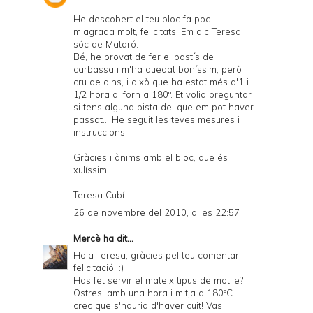
He descobert el teu bloc fa poc i
m'agrada molt, felicitats! Em dic Teresa i
sóc de Mataró.
Bé, he provat de fer el pastís de
carbassa i m'ha quedat boníssim, però
cru de dins, i això que ha estat més d'1 i
1/2 hora al forn a 180º. Et volia preguntar
si tens alguna pista del que em pot haver
passat... He seguit les teves mesures i
instruccions.
Gràcies i ànims amb el bloc, que és
xulíssim!
Teresa Cubí
26 de novembre del 2010, a les 22:57
Mercè
ha dit...
Hola Teresa, gràcies pel teu comentari i
felicitació. :)
Has fet servir el mateix tipus de motlle?
Ostres, amb una hora i mitja a 180ºC
crec que s'hauria d'haver cuit! Vas