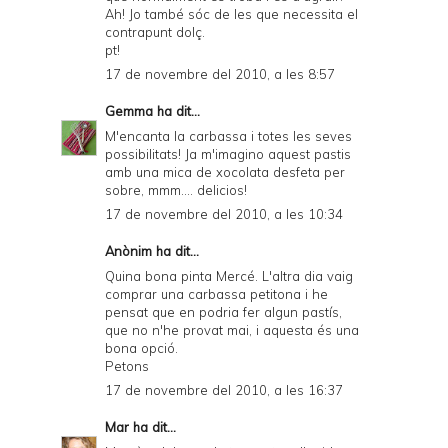
Ah! Jo també sóc de les que necessita el
contrapunt dolç.
pt!
17 de novembre del 2010, a les 8:57
Gemma
ha dit...
M'encanta la carbassa i totes les seves
possibilitats! Ja m'imagino aquest pastis
amb una mica de xocolata desfeta per
sobre, mmm.... delicios!
17 de novembre del 2010, a les 10:34
Anònim ha dit...
Quina bona pinta Mercé. L'altra dia vaig
comprar una carbassa petitona i he
pensat que en podria fer algun pastís,
que no n'he provat mai, i aquesta és una
bona opció.
Petons
17 de novembre del 2010, a les 16:37
Mar
ha dit...