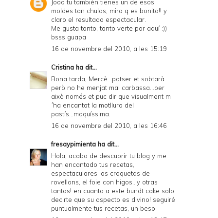
Jooo tu también tienes un de esos
moldes tan chulos, mira q es bonito!! y
claro el resultado espectacular.
Me gusta tanto, tanto verte por aquí :))
bsss guapa
16 de novembre del 2010, a les 15:19
Cristina
ha dit...
Bona tarda, Mercè...potser et sobtarà
però no he menjat mai carbassa...per
això només et puc dir que visualment m
´ha encantat la motllura del
pastís...maquíssima.
16 de novembre del 2010, a les 16:46
fresaypimienta
ha dit...
Hola, acabo de descubrir tu blog y me
han encantado tus recetas,
espectaculares las croquetas de
rovellons, el foie con higos...y otras
tantas! en cuanto a este bundt cake solo
decirte que su aspecto es divino! seguiré
puntualmente tus recetas, un beso