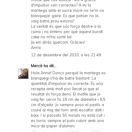
d'impulsor són correctes? A mi la
mantega amb el sucre morè no se'm va
blanquejar gaire. És que potser no la
vaig batre prou estona?
La veritat és que sóc força destre a la
cuina i no entenc per què aquest bundt
cake no m'ha sortit bé.
Ja em diràs quelcom. Gràcies!
Anna
12 de desembre del 2010, a les 21:49
Mercè
ha dit...
Hola Anna! Doncs perquè la mantega es
blanquegi s'ha de batre bastant. La
quantitat d'impulsor és correcte. És una
recepta amb molt poc llevat ja que el
resultat és força dens. El motlle que jo
vaig fer servir fa 18 cm de diàmetre i 8,5
cm d'alçada. Jo sempre poso el pastís a
coure al mig del forn amb escalfor dalt i
baix. I si passats 55 minuts no està cuit i
es torra, sempre el pots cobrir amb una
mica de paper d'alumini.