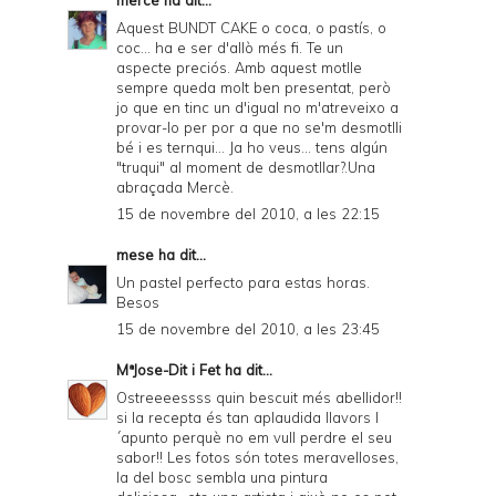
mercè
ha dit...
Aquest BUNDT CAKE o coca, o pastís, o
coc... ha e ser d'allò més fi. Te un
aspecte preciós. Amb aquest motlle
sempre queda molt ben presentat, però
jo que en tinc un d'igual no m'atreveixo a
provar-lo per por a que no se'm desmotlli
bé i es ternqui... Ja ho veus... tens algún
"truqui" al moment de desmotllar?.Una
abraçada Mercè.
15 de novembre del 2010, a les 22:15
mese
ha dit...
Un pastel perfecto para estas horas.
Besos
15 de novembre del 2010, a les 23:45
MªJose-Dit i Fet
ha dit...
Ostreeeessss quin bescuit més abellidor!!
si la recepta és tan aplaudida llavors l
´apunto perquè no em vull perdre el seu
sabor!! Les fotos són totes meravelloses,
la del bosc sembla una pintura