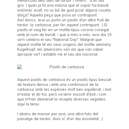
melancolia dels dies de tardor i hivern... d'un dia
gris. I quan ja fa una estona que el sopar ha baixat
estómac avall, no us bé de gust picar alguna coseta
dolça? Aquella peça que posa un contrapunt.
Així doncs, avui us porto un pastís d'un altre fruit de
tardor, la carbassa, per fer aquest contrapunt. ;) El
pastís el vaig fer en un motlle tipus corona conegut
amb el nom de
bundt
, i que a més a més, avui dia 15
se'n celebra el seu "
National Day
". Malgrat que
aquest motlle té els seus origens del motlle alemany
Kugelhopf, els americans són els que van saber
apropiar-se'l i establir-ne el seu dia nacional.
Aquest pastís de carbassa és un pastís tipus bescuit
de textura densa i amb una combinació de la
carbassa amb les espècies molt ben equilibrat, i mal
m'estar el dir-ho, però va tenir mooolt d'èxit i com
que m'han demanat la recepta diverses vegades,
aquí la teniu.
I abans de marxar per avui, una altra foto del
paisatge de tardor. Això sí, d'un dia assolellat. ;)