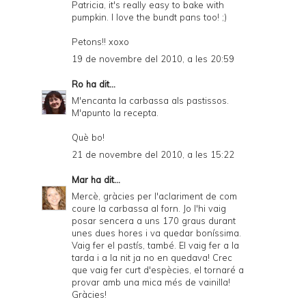
Patricia, it's really easy to bake with
pumpkin. I love the bundt pans too! ;)
Petons!! xoxo
19 de novembre del 2010, a les 20:59
Ro
ha dit...
M'encanta la carbassa als pastissos.
M'apunto la recepta.
Què bo!
21 de novembre del 2010, a les 15:22
Mar
ha dit...
Mercè, gràcies per l'aclariment de com
coure la carbassa al forn. Jo l'hi vaig
posar sencera a uns 170 graus durant
unes dues hores i va quedar boníssima.
Vaig fer el pastís, també. El vaig fer a la
tarda i a la nit ja no en quedava! Crec
que vaig fer curt d'espècies, el tornaré a
provar amb una mica més de vainilla!
Gràcies!