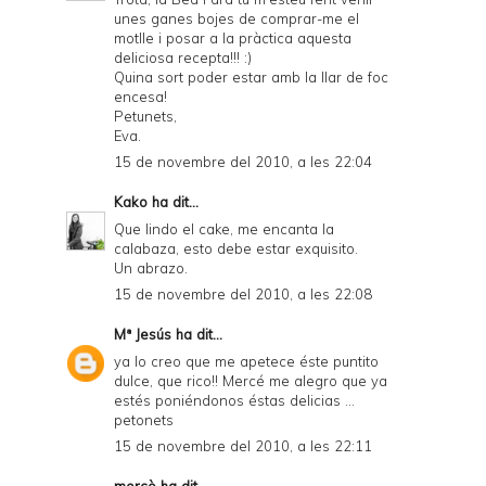
unes ganes bojes de comprar-me el
motlle i posar a la pràctica aquesta
deliciosa recepta!!! :)
Quina sort poder estar amb la llar de foc
encesa!
Petunets,
Eva.
15 de novembre del 2010, a les 22:04
Kako
ha dit...
Que lindo el cake, me encanta la
calabaza, esto debe estar exquisito.
Un abrazo.
15 de novembre del 2010, a les 22:08
Mª Jesús
ha dit...
ya lo creo que me apetece éste puntito
dulce, que rico!! Mercé me alegro que ya
estés poniéndonos éstas delicias ...
petonets
15 de novembre del 2010, a les 22:11