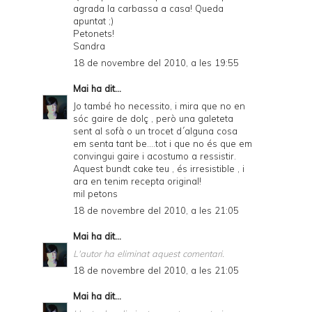
agrada la carbassa a casa! Queda
apuntat ;)
Petonets!
Sandra
18 de novembre del 2010, a les 19:55
Mai
ha dit...
Jo també ho necessito, i mira que no en
sóc gaire de dolç , però una galeteta
sent al sofà o un trocet d´alguna cosa
em senta tant be....tot i que no és que em
convingui gaire i acostumo a ressistir.
Aquest bundt cake teu , és irresistible , i
ara en tenim recepta original!
mil petons
18 de novembre del 2010, a les 21:05
Mai
ha dit...
L'autor ha eliminat aquest comentari.
18 de novembre del 2010, a les 21:05
Mai
ha dit...