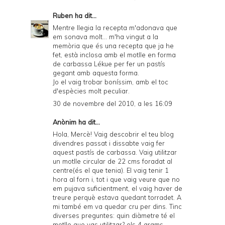
Ruben
ha dit...
Mentre llegia la recepta m'adonava que
em sonava molt... m'ha vingut a la
memòria que és una recepta que ja he
fet, està inclosa amb el motlle en forma
de carbassa Lékue per fer un pastís
gegant amb aquesta forma.
Jo el vaig trobar boníssim, amb el toc
d'espècies molt peculiar.
30 de novembre del 2010, a les 16:09
Anònim ha dit...
Hola, Mercè! Vaig descobrir el teu blog
divendres passat i dissabte vaig fer
aquest pastís de carbassa. Vaig utilitzar
un motlle circular de 22 cms foradat al
centre(és el que tenia). El vaig tenir 1
hora al forn i, tot i que vaig veure que no
em pujava suficientment, el vaig haver de
treure perquè estava quedant torradet. A
mi també em va quedar cru per dins. Tinc
diverses preguntes: quin diàmetre té el
motlle que vas utilitzar? els 4 grams