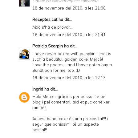
L'autor ha eliminat aquest comentari.
18 de novembre del 2010, a les 21:06
Receptes.cat
ha dit...
Això s'ha de provar...
18 de novembre del 2010, a les 21:41
Patricia Scarpin
ha dit...
I have never baked with pumpkin - that is
such a beautiful, golden cake, Mercè!
Love the photos - and I have got to buy a
Bundt pan for me, too. :D
19 de novembre del 2010, a les 12:13
Ingrid
ha dit...
Hola Mercè!! gràcies per passar-te pel
blog i pel comentari, així et puc conèixer
també!!
Aquest bundt cake és una preciositat!!! i
segur que boníssim!! té un aspecte
bestial!!