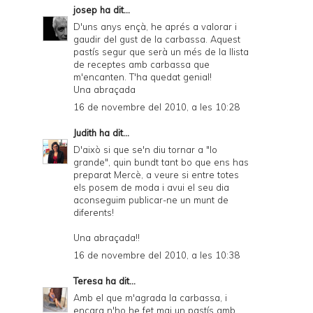
josep
ha dit...
D'uns anys ençà, he aprés a valorar i
gaudir del gust de la carbassa. Aquest
pastís segur que serà un més de la llista
de receptes amb carbassa que
m'encanten. T'ha quedat genial!
Una abraçada
16 de novembre del 2010, a les 10:28
Judith
ha dit...
D'això si que se'n diu tornar a "lo
grande", quin bundt tant bo que ens has
preparat Mercè, a veure si entre totes
els posem de moda i avui el seu dia
aconseguim publicar-ne un munt de
diferents!
Una abraçada!!
16 de novembre del 2010, a les 10:38
Teresa
ha dit...
Amb el que m'agrada la carbassa, i
encara n'ho he fet mai un pastís amb