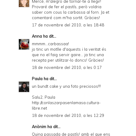
Mercè, m'alegro de tornar-te a llegir!
Provaré de fer el pastís, però voldria
saber com cous la carbassa al forn. Ja et
comentaré com m'ha sortit. Gràcies!
17 de novembre del 2010, a les 18:48
Anna
ha dit...
mmmm...carbassaa!
jo tinc un motlle d'aquests i la veritat és
que no el faig servir gaire... ja tinc una
recepta per utilitzar-lo doncs! Gràcies!
18 de novembre del 2010, a les 0:17
Paula
ha dit...
un bundt cake y una foto preciosos!!!
Salu2, Paula
http://conlaszarpasenlamasa.cultura-
libre.net
18 de novembre del 2010, a les 12:29
Anònim ha dit...
Quina passada de pastís! amb el que ens