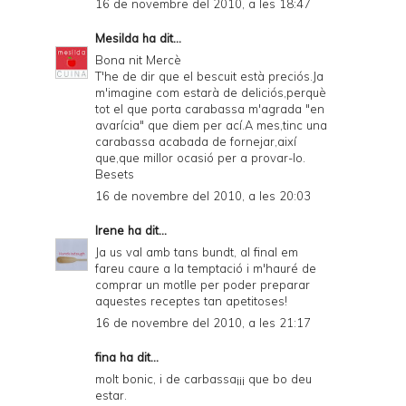
16 de novembre del 2010, a les 18:47
Mesilda
ha dit...
Bona nit Mercè
T'he de dir que el bescuit està preciós.Ja
m'imagine com estarà de deliciós,perquè
tot el que porta carabassa m'agrada "en
avarícia" que diem per ací.A mes,tinc una
carabassa acabada de fornejar,així
que,que millor ocasió per a provar-lo.
Besets
16 de novembre del 2010, a les 20:03
Irene
ha dit...
Ja us val amb tans bundt, al final em
fareu caure a la temptació i m'hauré de
comprar un motlle per poder preparar
aquestes receptes tan apetitoses!
16 de novembre del 2010, a les 21:17
fina ha dit...
molt bonic, i de carbassa¡¡¡ que bo deu
estar.