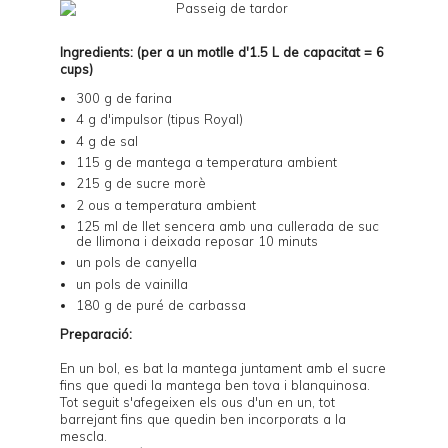
Ingredients: (per a un motlle d'1.5 L de capacitat = 6
cups)
300 g de farina
4 g d'impulsor (tipus Royal)
4 g de sal
115 g de mantega a temperatura ambient
215 g de sucre morè
2 ous a temperatura ambient
125 ml de llet sencera amb una cullerada de suc
de llimona i deixada reposar 10 minuts
un pols de canyella
un pols de vainilla
180 g de puré de carbassa
Preparació:
En un bol, es bat la mantega juntament amb el sucre
fins que quedi la mantega ben tova i blanquinosa.
Tot seguit s'afegeixen els ous d'un en un, tot
barrejant fins que quedin ben incorporats a la
mescla.