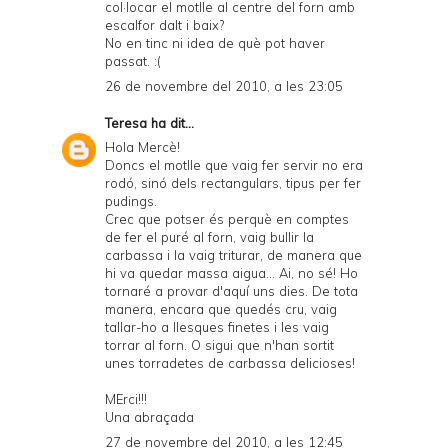
col·locar el motlle al centre del forn amb
escalfor dalt i baix?
No en tinc ni idea de què pot haver
passat. :(
26 de novembre del 2010, a les 23:05
Teresa
ha dit...
Hola Mercè!
Doncs el motlle que vaig fer servir no era
rodó, sinó dels rectangulars, tipus per fer
pudings.
Crec que potser és perquè en comptes
de fer el puré al forn, vaig bullir la
carbassa i la vaig triturar, de manera que
hi va quedar massa aigua... Ai, no sé! Ho
tornaré a provar d'aquí uns dies. De tota
manera, encara que quedés cru, vaig
tallar-ho a llesques finetes i les vaig
torrar al forn. O sigui que n'han sortit
unes torradetes de carbassa delicioses!
MErci!!!
Una abraçada
27 de novembre del 2010, a les 12:45