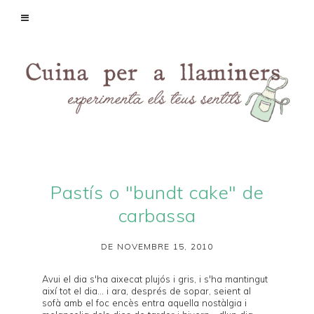
Pastís o "bundt cake" de
carbassa
DE NOVEMBRE 15, 2010
Avui el dia s'ha aixecat plujós i gris, i s'ha mantingut
així tot el dia... i ara, després de sopar, seient al
sofà amb el foc encès entra aquella nostàlgia i