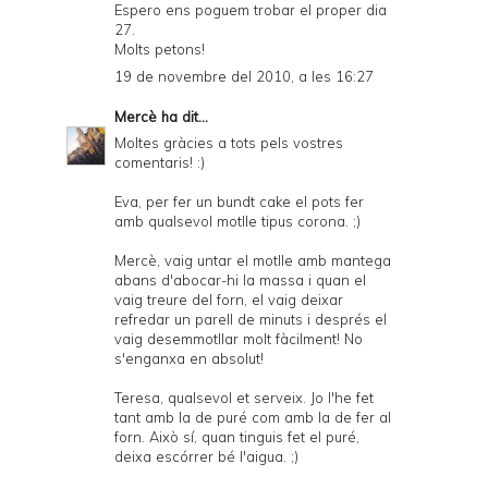
Espero ens poguem trobar el proper dia
27.
Molts petons!
19 de novembre del 2010, a les 16:27
Mercè
ha dit...
Moltes gràcies a tots pels vostres
comentaris! :)
Eva, per fer un bundt cake el pots fer
amb qualsevol motlle tipus corona. ;)
Mercè, vaig untar el motlle amb mantega
abans d'abocar-hi la massa i quan el
vaig treure del forn, el vaig deixar
refredar un parell de minuts i després el
vaig desemmotllar molt fàcilment! No
s'enganxa en absolut!
Teresa, qualsevol et serveix. Jo l'he fet
tant amb la de puré com amb la de fer al
forn. Això sí, quan tinguis fet el puré,
deixa escórrer bé l'aigua. ;)