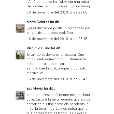
l'Antònia ens va fer l'altre dia una truita
de patates amb carbasseta,,, tant bona¡¡
16 de novembre del 2010, a les 22:55
Maria Dolores
ha dit...
Quina delicia de pastís la carabassa per
els pastissos queda molt fina.
16 de novembre del 2010, a les 23:15
Visc a la Cuina
ha dit...
Jo també et demano la recepta! Que
maco, amb aquest color! Justament avui
m'han portat una carbasseta que em
sembla que la utilitzaré per a aquesta
meravella!
16 de novembre del 2010, a les 23:47
Eva Flores
ha dit...
cada dia m'estic aficionant més als bunt
cake, tastaré la teva recepta, que els de
carbassa els tinc entre els pendents, a
més, la teva mida és més petita que la
que normalment es troba i es d'agrair.