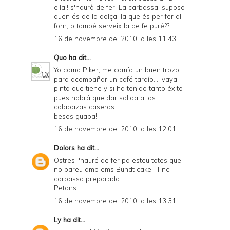
ella!! s'haurà de fer! La carbassa, suposo
quen és de la dolça, la que és per fer al
forn, o també serveix la de fe puré??
16 de novembre del 2010, a les 11:43
Quo
ha dit...
Yo como Piker, me comía un buen trozo
para acompañar un café tardío.... vaya
pinta que tiene y si ha tenido tanto éxito
pues habrá que dar salida a las
calabazas caseras...
besos guapa!
16 de novembre del 2010, a les 12:01
Dolors
ha dit...
Ostres l'hauré de fer pq esteu totes que
no pareu amb ems Bundt cake!! Tinc
carbassa preparada..
Petons
16 de novembre del 2010, a les 13:31
Ly
ha dit...