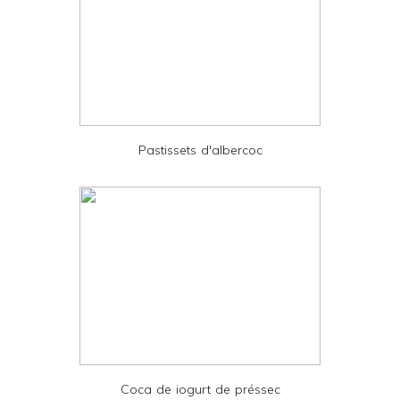
e
r
F
r
i
e
Pastissets d'albercoc
n
d
l
y
a
n
d
P
D
Coca de iogurt de préssec