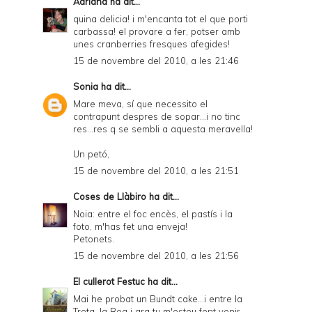
Adriana
ha dit...
quina delicia! i m'encanta tot el que porti
carbassa! el provare a fer, potser amb
unes cranberries fresques afegides!
15 de novembre del 2010, a les 21:46
Sonia
ha dit...
Mare meva, sí que necessito el
contrapunt despres de sopar...i no tinc
res...res q se sembli a aquesta meravella!
Un petó,
15 de novembre del 2010, a les 21:51
Coses de Llàbiro
ha dit...
Noia: entre el foc encès, el pastís i la
foto, m'has fet una enveja!
Petonets.
15 de novembre del 2010, a les 21:56
El cullerot Festuc
ha dit...
Mai he probat un Bundt cake...i entre la
Trota, la Bea i ara tu m'esteu fent venir