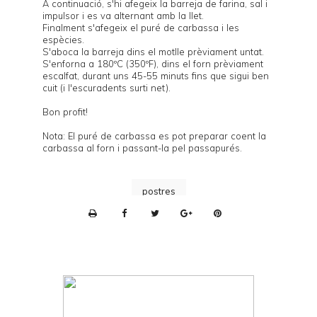
A continuació, s'hi afegeix la barreja de farina, sal i
impulsor i es va alternant amb la llet.
Finalment s'afegeix el puré de carbassa i les
espècies.
S'aboca la barreja dins el motlle prèviament untat.
S'enforna a 180ºC (350ºF), dins el forn prèviament
escalfat, durant uns 45-55 minuts fins que sigui ben
cuit (i l'escuradents surti net).
Bon profit!
Nota: El puré de carbassa es pot preparar coent la
carbassa al forn i passant-la pel passapurés.
postres
P
r
i
n
t