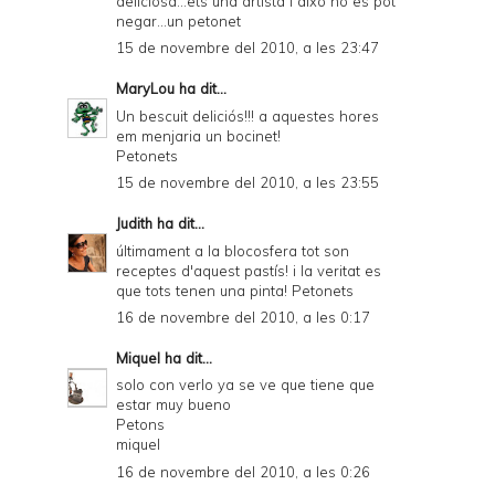
deliciosa...ets una artista i això no es pot
negar...un petonet
15 de novembre del 2010, a les 23:47
MaryLou
ha dit...
Un bescuit deliciós!!! a aquestes hores
em menjaria un bocinet!
Petonets
15 de novembre del 2010, a les 23:55
Judith
ha dit...
últimament a la blocosfera tot son
receptes d'aquest pastís! i la veritat es
que tots tenen una pinta! Petonets
16 de novembre del 2010, a les 0:17
Miquel
ha dit...
solo con verlo ya se ve que tiene que
estar muy bueno
Petons
miquel
16 de novembre del 2010, a les 0:26