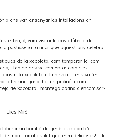
a Sònia ens van ensenyar les intal·lacions on
stellterçol, vam visitar la nova fàbrica de
e la pastisseria familiar que aquest any celebra
rístiques de la xocolata, com temperar-la, com
bons, i també ens va comentar com n'és
ons ni la xocolata a la nevera! I ens va fer
r a fer una ganache, un praliné, i com
arreja de xocolata i mantega abans d'encamisar-
 elaborar un bombó de gerds i un bombó
 de moro torrat i salat que eren deliciosos!!! I la