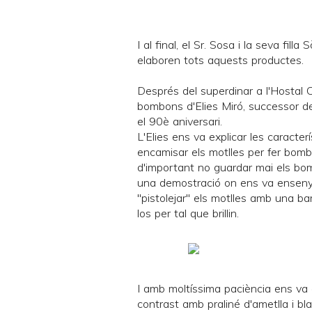
I al final, el Sr. Sosa i la seva fill
elaboren tots aquests productes.
Després del superdinar a l'Hostal Ca
bombons d'
Elies Miró
, successor d
el 90è aniversari.
L'Elies ens va explicar les caracte
encamisar els motlles per fer bom
d'important no guardar mai els bomb
una demostració on ens va ensenya
"pistolejar" els motlles amb una b
los per tal que brillin.
I amb moltíssima paciència ens va
contrast amb praliné d'ametlla i blat