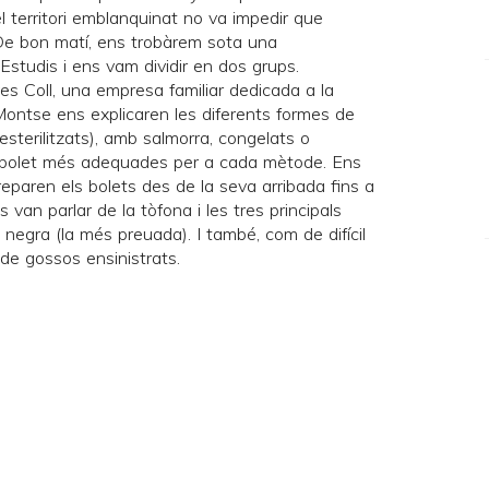
l territori emblanquinat no va impedir que
 De bon matí, ens trobàrem sota una
Estudis i ens vam dividir en dos grups.
es Coll
, una empresa familiar dedicada a la
Montse ens explicaren les diferents formes de
esterilitzats), amb salmorra, congelats o
e bolet més adequades per a cada mètode. Ens
eparen els bolets des de la seva arribada fins a
 van parlar de la tòfona i les tres principals
a negra (la més preuada). I també, com de difícil
a de gossos ensinistrats.