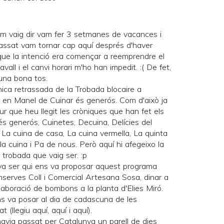
m vaig dir vam fer 3 setmanes de vacances i
assat vam tornar cap aquí després d'haver
 que la intenció era començar a reemprendre el
all i el canvi horari m'ho han impedit. :( De fet,
una bona tos.
nica retrassada de la
Trobada blocaire a
r en Manel de
Cuinar és generós
. Com d'això ja
 que heu llegit les cròniques que han fet els
és generós
,
Cuinetes
,
Decuina
,
Delícies del
,
La cuina de casa
,
La cuina vermella
,
La quinta
la cuina
i
Pa de nous
. Però aquí hi afegeixo la
trobada que vaig ser. :p
va ser qui ens va proposar aquest programa
Conserves Coll i Comercial Artesana Sosa, dinar a
, elaboració de bombons a la planta d'Elies Miró.
ns va posar al dia de cadascuna de les
t (llegiu
aquí
,
aquí
i
aquí
).
havia passat per Catalunya un parell de dies