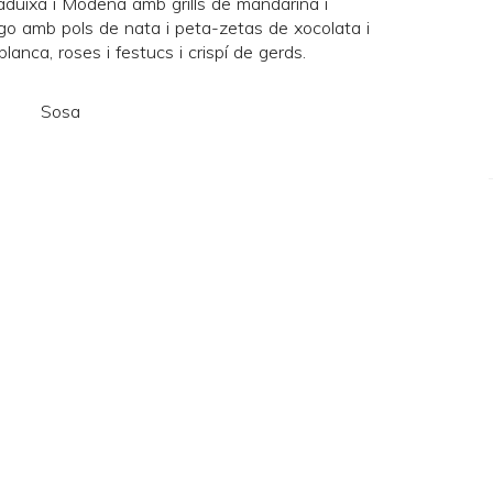
duixa i Mòdena amb grills de mandarina i
mango amb pols de nata i peta-zetas de xocolata i
anca, roses i festucs i crispí de gerds.