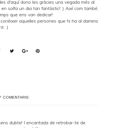
 des d'aquí dono les gràcies una vegada més al
 en solfa un dia tan fantàstic! :) Així com també,
emps que ens van dedicar!
conèixer aquelles persones que hi ha al darrera
t. :)
7 COMENTARIS:
sens dubte! I encantada de retrobar-te de