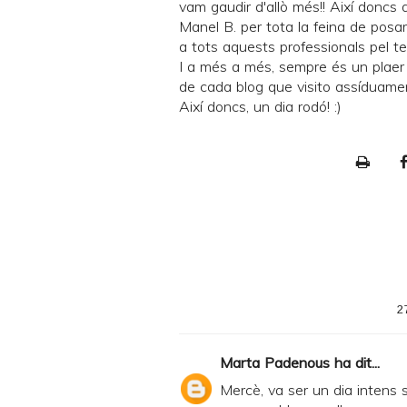
vam gaudir d'allò més!! Així doncs
Manel B. per tota la feina de posar
a tots aquests professionals pel t
I a més a més, sempre és un plaer 
de cada blog que visito assíduamen
Així doncs, un dia rodó! :)
P
r
i
n
t
e
2
r
F
Marta Padenous
ha dit...
r
Mercè, va ser un dia intens 
i