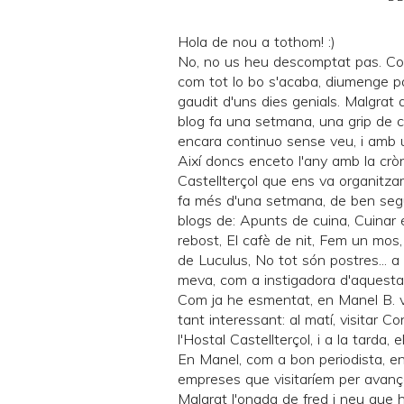
Hola de nou a tothom! :)
No, no us heu descomptat pas. Co
com tot lo bo s'acaba, diumenge p
gaudit d'uns dies genials. Malgrat
blog fa una setmana, una grip de cav
encara continuo sense veu, i amb 
Així doncs enceto l'any amb la crò
Castellterçol
que ens va organitza
fa més d'una setmana, de ben segur
blogs de:
Apunts de cuina
,
Cuinar 
rebost
,
El cafè de nit
,
Fem un mos
de Luculus
,
No tot són postres... a 
meva, com a instigadora d'aquesta 
Com ja he esmentat, en Manel B. 
tant interessant: al matí, visitar 
l'Hostal Castellterçol, i a la tarda
En Manel, com a bon periodista, e
empreses que visitaríem per avança
Malgrat l'onada de fred i neu que 