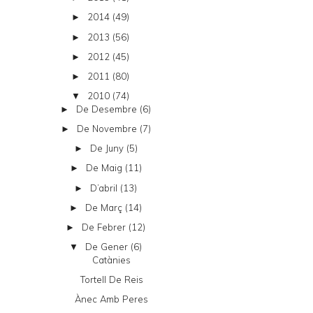
2014
(49)
►
2013
(56)
►
2012
(45)
►
2011
(80)
►
2010
(74)
▼
De Desembre
(6)
►
De Novembre
(7)
►
De Juny
(5)
►
De Maig
(11)
►
D’abril
(13)
►
De Març
(14)
►
De Febrer
(12)
►
De Gener
(6)
▼
Catànies
Tortell De Reis
Ànec Amb Peres