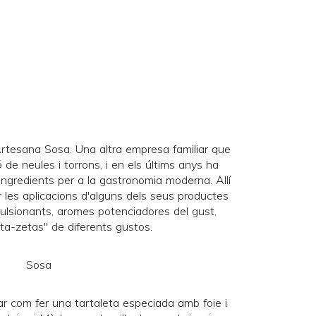
 Artesana
Sosa
. Una altra empresa familiar que
de neules i torrons, i en els últims anys ha
ingredients per a la gastronomia moderna. Allí
r les aplicacions d'alguns dels seus productes
mulsionants, aromes potenciadores del gust,
peta-zetas" de diferents gustos.
ar com fer una tartaleta especiada amb foie i