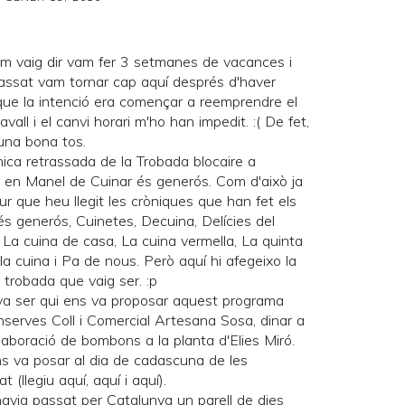
m vaig dir vam fer 3 setmanes de vacances i
assat vam tornar cap aquí després d'haver
 que la intenció era començar a reemprendre el
all i el canvi horari m'ho han impedit. :( De fet,
una bona tos.
nica retrassada de la
Trobada blocaire a
r en Manel de
Cuinar és generós
. Com d'això ja
 que heu llegit les cròniques que han fet els
és generós
,
Cuinetes
,
Decuina
,
Delícies del
,
La cuina de casa
,
La cuina vermella
,
La quinta
la cuina
i
Pa de nous
. Però aquí hi afegeixo la
trobada que vaig ser. :p
va ser qui ens va proposar aquest programa
Conserves Coll i Comercial Artesana Sosa, dinar a
, elaboració de bombons a la planta d'Elies Miró.
ns va posar al dia de cadascuna de les
t (llegiu
aquí
,
aquí
i
aquí
).
havia passat per Catalunya un parell de dies