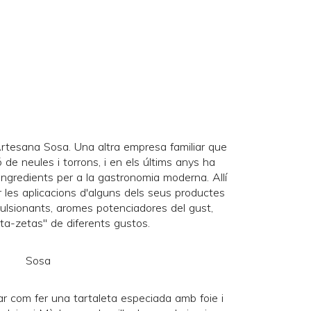
 Artesana
Sosa
. Una altra empresa familiar que
de neules i torrons, i en els últims anys ha
ingredients per a la gastronomia moderna. Allí
r les aplicacions d'alguns dels seus productes
mulsionants, aromes potenciadores del gust,
peta-zetas" de diferents gustos.
ar com fer una tartaleta especiada amb foie i