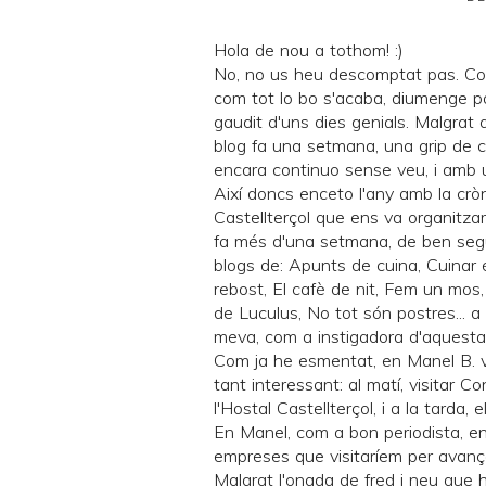
Hola de nou a tothom! :)
No, no us heu descomptat pas. Co
com tot lo bo s'acaba, diumenge p
gaudit d'uns dies genials. Malgrat
blog fa una setmana, una grip de cav
encara continuo sense veu, i amb 
Així doncs enceto l'any amb la crò
Castellterçol
que ens va organitza
fa més d'una setmana, de ben segur
blogs de:
Apunts de cuina
,
Cuinar 
rebost
,
El cafè de nit
,
Fem un mos
de Luculus
,
No tot són postres... a 
meva, com a instigadora d'aquesta 
Com ja he esmentat, en Manel B. 
tant interessant: al matí, visitar 
l'Hostal Castellterçol, i a la tarda
En Manel, com a bon periodista, e
empreses que visitaríem per avança
Malgrat l'onada de fred i neu que 