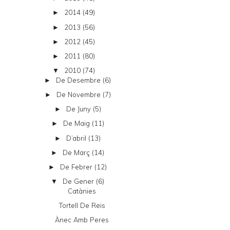
2014
(49)
►
2013
(56)
►
2012
(45)
►
2011
(80)
►
2010
(74)
▼
De Desembre
(6)
►
De Novembre
(7)
►
De Juny
(5)
►
De Maig
(11)
►
D’abril
(13)
►
De Març
(14)
►
De Febrer
(12)
►
De Gener
(6)
▼
Catànies
Tortell De Reis
Ànec Amb Peres