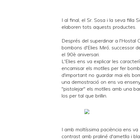
I al final, el Sr. Sosa i la seva fill
elaboren tots aquests productes.
Després del superdinar a l'Hostal Ca
bombons d'
Elies Miró
, successor d
el 90è aniversari.
L'Elies ens va explicar les caracte
encamisar els motlles per fer bom
d'important no guardar mai els bomb
una demostració on ens va ensenya
"pistolejar" els motlles amb una b
los per tal que brillin.
I amb moltíssima paciència ens va
contrast amb praliné d'ametlla i blat