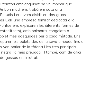
l territori emblanquinat no va impedir que
 De bon matí, ens trobàrem sota una
Estudis i ens vam dividir en dos grups.
es Coll
, una empresa familiar dedicada a la
Montse ens explicaren les diferents formes de
esterilitzats), amb salmorra, congelats o
e bolet més adequades per a cada mètode. Ens
eparen els bolets des de la seva arribada fins a
 van parlar de la tòfona i les tres principals
a negra (la més preuada). I també, com de difícil
a de gossos ensinistrats.