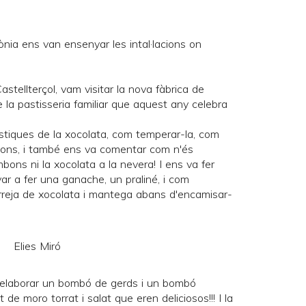
a Sònia ens van ensenyar les intal·lacions on
stellterçol, vam visitar la nova fàbrica de
e la pastisseria familiar que aquest any celebra
rístiques de la xocolata, com temperar-la, com
bons, i també ens va comentar com n'és
ons ni la xocolata a la nevera! I ens va fer
r a fer una ganache, un praliné, i com
arreja de xocolata i mantega abans d'encamisar-
 elaborar un bombó de gerds i un bombó
 de moro torrat i salat que eren deliciosos!!! I la