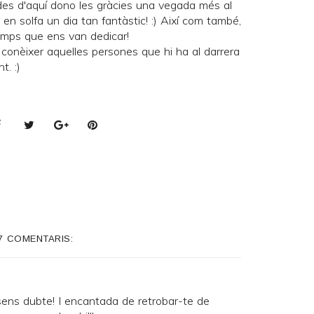
 des d'aquí dono les gràcies una vegada més al
 en solfa un dia tan fantàstic! :) Així com també,
emps que ens van dedicar!
conèixer aquelles persones que hi ha al darrera
t. :)
7 COMENTARIS:
sens dubte! I encantada de retrobar-te de