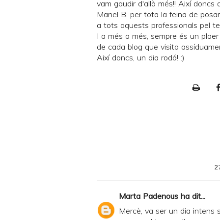
vam gaudir d'allò més!! Així doncs
Manel B. per tota la feina de posar
a tots aquests professionals pel t
I a més a més, sempre és un plaer 
de cada blog que visito assíduamen
Així doncs, un dia rodó! :)
P
r
i
n
t
e
2
r
F
Marta Padenous
ha dit...
r
Mercè, va ser un dia intens 
i