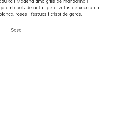
duixa i Mòdena amb grills de mandarina i
mango amb pols de nata i peta-zetas de xocolata i
anca, roses i festucs i crispí de gerds.