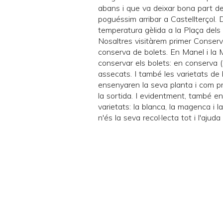
abans i que va deixar bona part de
poguéssim arribar a Castellterçol.
temperatura gèlida a la Plaça dels 
Nosaltres visitàrem primer
Conserv
conserva de bolets. En Manel i la 
conservar els bolets: en conserva (
assecats. I també les varietats d
ensenyaren la seva planta i com pr
la sortida. I evidentment, també ens
varietats: la blanca, la magenca i l
n'és la seva recol·lecta tot i l'ajud