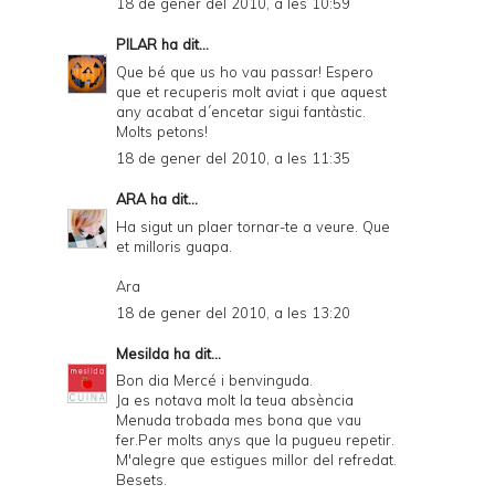
18 de gener del 2010, a les 10:59
PILAR
ha dit...
Que bé que us ho vau passar! Espero
que et recuperis molt aviat i que aquest
any acabat d´encetar sigui fantàstic.
Molts petons!
18 de gener del 2010, a les 11:35
ARA
ha dit...
Ha sigut un plaer tornar-te a veure. Que
et milloris guapa.
Ara
18 de gener del 2010, a les 13:20
Mesilda
ha dit...
Bon dia Mercé i benvinguda.
Ja es notava molt la teua absència
Menuda trobada mes bona que vau
fer.Per molts anys que la pugueu repetir.
M'alegre que estigues millor del refredat.
Besets.