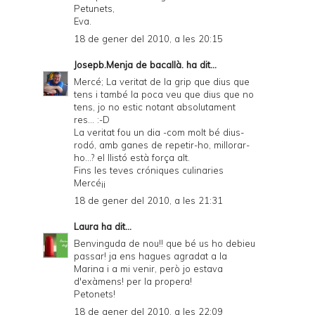
Petunets,
Eva.
18 de gener del 2010, a les 20:15
Josepb.Menja de bacallà.
ha dit...
Mercé; La veritat de la grip que dius que
tens i també la poca veu que dius que no
tens, jo no estic notant absolutament
res... :-D
La veritat fou un dia -com molt bé dius-
rodó, amb ganes de repetir-ho, millorar-
ho...? el llistó està força alt.
Fins les teves cróniques culinaries
Mercé¡¡
18 de gener del 2010, a les 21:31
Laura
ha dit...
Benvinguda de nou!! que bé us ho debieu
passar! ja ens hagues agradat a la
Marina i a mi venir, però jo estava
d'exàmens! per la propera!
Petonets!
18 de gener del 2010, a les 22:09