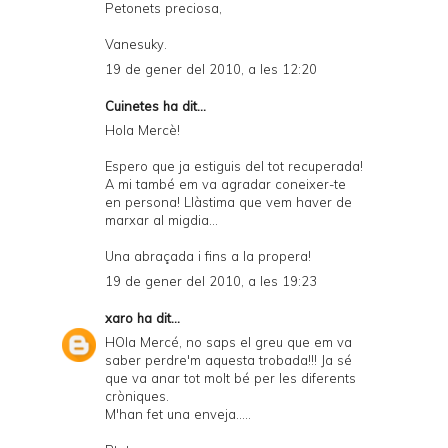
Petonets preciosa,
Vanesuky.
19 de gener del 2010, a les 12:20
Cuinetes
ha dit...
Hola Mercè!
Espero que ja estiguis del tot recuperada!
A mi també em va agradar coneixer-te
en persona! Llàstima que vem haver de
marxar al migdia...
Una abraçada i fins a la propera!
19 de gener del 2010, a les 19:23
xaro
ha dit...
HOla Mercé, no saps el greu que em va
saber perdre'm aquesta trobada!!! Ja sé
que va anar tot molt bé per les diferents
cròniques.
M'han fet una enveja.....