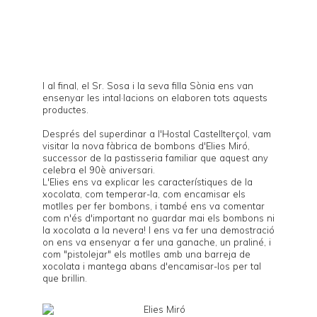
I al final, el Sr. Sosa i la seva filla Sònia ens van
ensenyar les intal·lacions on elaboren tots aquests
productes.
Després del superdinar a l'Hostal Castellterçol, vam
visitar la nova fàbrica de bombons d'
Elies Miró
,
successor de la pastisseria familiar que aquest any
celebra el 90è aniversari.
L'Elies ens va explicar les característiques de la
xocolata, com temperar-la, com encamisar els
motlles per fer bombons, i també ens va comentar
com n'és d'important no guardar mai els bombons ni
la xocolata a la nevera! I ens va fer una demostració
on ens va ensenyar a fer una ganache, un praliné, i
com "pistolejar" els motlles amb una barreja de
xocolata i mantega abans d'encamisar-los per tal
que brillin.