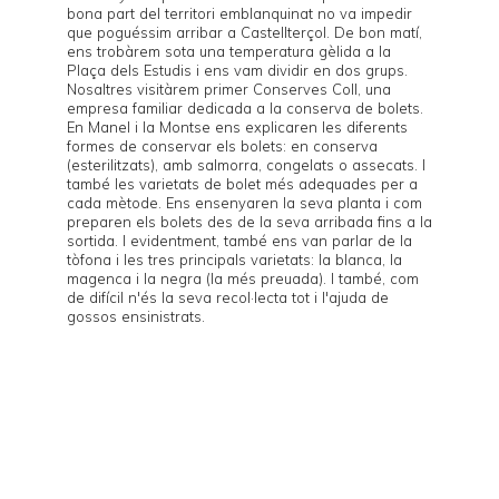
bona part del territori emblanquinat no va impedir
que poguéssim arribar a Castellterçol. De bon matí,
ens trobàrem sota una temperatura gèlida a la
Plaça dels Estudis i ens vam dividir en dos grups.
Nosaltres visitàrem primer
Conserves Coll
, una
empresa familiar dedicada a la conserva de bolets.
En Manel i la Montse ens explicaren les diferents
formes de conservar els bolets: en conserva
(esterilitzats), amb salmorra, congelats o assecats. I
també les varietats de bolet més adequades per a
cada mètode. Ens ensenyaren la seva planta i com
preparen els bolets des de la seva arribada fins a la
sortida. I evidentment, també ens van parlar de la
tòfona i les tres principals varietats: la blanca, la
magenca i la negra (la més preuada). I també, com
de difícil n'és la seva recol·lecta tot i l'ajuda de
gossos ensinistrats.