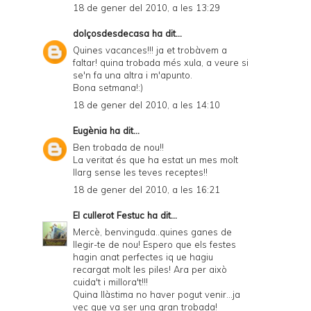
18 de gener del 2010, a les 13:29
dolçosdesdecasa
ha dit...
Quines vacances!!! ja et trobàvem a
faltar! quina trobada més xula, a veure si
se'n fa una altra i m'apunto.
Bona setmana!:)
18 de gener del 2010, a les 14:10
Eugènia
ha dit...
Ben trobada de nou!!
La veritat és que ha estat un mes molt
llarg sense les teves receptes!!
18 de gener del 2010, a les 16:21
El cullerot Festuc
ha dit...
Mercè, benvinguda..quines ganes de
llegir-te de nou! Espero que els festes
hagin anat perfectes iq ue hagiu
recargat molt les piles! Ara per això
cuida't i millora't!!!
Quina llàstima no haver pogut venir...ja
vec que va ser una gran trobada!