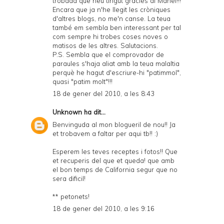
trobada que heu tingut gràcies al Manel!!!
Encara que ja n'he llegit les cròniques
d'altres blogs, no me'n canse. La teua
també em sembla ben interessant per tal
com sempre hi trobes coses noves o
matisos de les altres. Salutacions.
P.S. Sembla que el comprovador de
paraules s'haja aliat amb la teua malaltia
perquè he hagut d'escriure-hi "patimmol",
quasi "patim molt"!!!
18 de gener del 2010, a les 8:43
Unknown
ha dit...
Benvinguda al mon blogueril de nou!! Ja
et trobavem a faltar per aqui tb!! :)
Esperem les teves receptes i fotos!! Que
et recuperis del que et queda! que amb
el bon temps de California segur que no
sera dificil!
** petonets!
18 de gener del 2010, a les 9:16