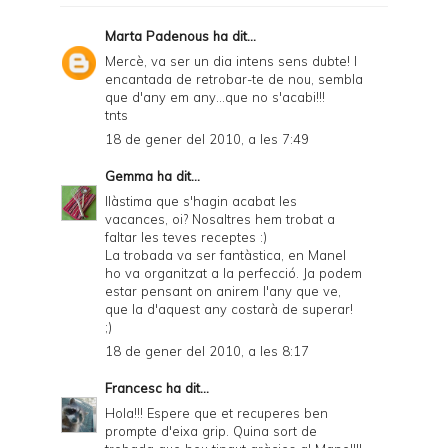
F
Marta Padenous
ha dit...
r
Mercè, va ser un dia intens sens dubte! I
encantada de retrobar-te de nou, sembla
i
que d'any em any...que no s'acabi!!!
e
tnts
18 de gener del 2010, a les 7:49
n
d
Gemma
ha dit...
llàstima que s'hagin acabat les
l
vacances, oi? Nosaltres hem trobat a
y
faltar les teves receptes :)
La trobada va ser fantàstica, en Manel
a
ho va organitzat a la perfecció. Ja podem
estar pensant on anirem l'any que ve,
n
que la d'aquest any costarà de superar!
d
;)
18 de gener del 2010, a les 8:17
P
D
Francesc
ha dit...
Hola!!! Espere que et recuperes ben
F
prompte d'eixa grip. Quina sort de