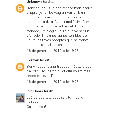
Unknown
ha dit...
Benvinguda! Quin bon record t'has endut
eh?jaja, jo també vaig arrivar amb un
munt de bosses i un fantàstic refredat
que encara dura!!Cuida't moltíssim! Com
vaig pensar amb vosaltres el día de la
trobada, i m'alegra veure que va ser un
día rodó. Tinc unes ganes terribles de
veure les teves receptes que he trobat
molt a faltar. Mil petons bonica
18 de gener del 2010, a les 9:26
Carmen
ha dit...
Benvinguda, quina trobada més xula que
heu fet. Recupera't aviat que volem més
receptes teves.Ptons
18 de gener del 2010, a les 9:26
Eva Flores
ha dit...
què bé que tots gaudissiu tant de la
trobada.
Cuida't molt!
pt!