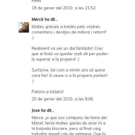
Ptnts
19 de gener del 2010, a les 21:52
Mercè
ha dit...
Moltes gràcies a tots/es pels vostres
comentaris i desitjos de millora i retorn!!
:)
Realment va ser un dia fantàstic! Crec
que el llistó va quedar molt alt per poder-
lo superar a la propera! ;)
Surfzone, bé com a mínim ara sé quina
cara fas! A veure si a la propera parlem!
;)
Petons a tots/es!!
20 de gener del 2010, a les 8:06
Jose
ha dit...
Merce, jo que soc company de feina del
Manel, tenia moltes ganes de anar-hi a
la trobada blocaire, pero al final vaig
treballar aquell cap de setmana. Que hi