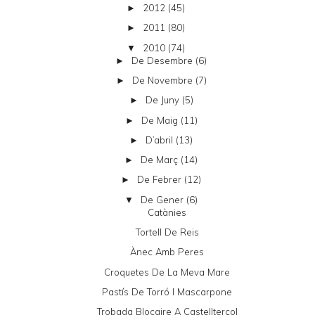
2012
(45)
►
2011
(80)
►
2010
(74)
▼
De Desembre
(6)
►
De Novembre
(7)
►
De Juny
(5)
►
De Maig
(11)
►
D’abril
(13)
►
De Març
(14)
►
De Febrer
(12)
►
De Gener
(6)
▼
Catànies
Tortell De Reis
Ànec Amb Peres
Croquetes De La Meva Mare
Pastís De Torró I Mascarpone
Trobada Blocaire A Castellterçol