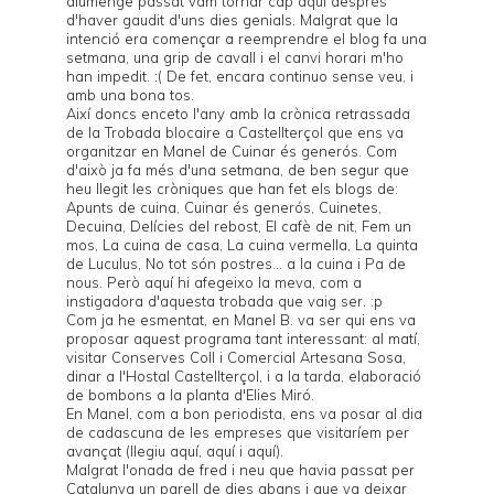
diumenge passat vam tornar cap aquí després
d'haver gaudit d'uns dies genials. Malgrat que la
intenció era començar a reemprendre el blog fa una
setmana, una grip de cavall i el canvi horari m'ho
han impedit. :( De fet, encara continuo sense veu, i
amb una bona tos.
Així doncs enceto l'any amb la crònica retrassada
de la
Trobada blocaire a Castellterçol
que ens va
organitzar en Manel de
Cuinar és generós
. Com
d'això ja fa més d'una setmana, de ben segur que
heu llegit les cròniques que han fet els blogs de:
Apunts de cuina
,
Cuinar és generós
,
Cuinetes
,
Decuina
,
Delícies del rebost
,
El cafè de nit
,
Fem un
mos
,
La cuina de casa
,
La cuina vermella
,
La quinta
de Luculus
,
No tot són postres... a la cuina
i
Pa de
nous
. Però aquí hi afegeixo la meva, com a
instigadora d'aquesta trobada que vaig ser. :p
Com ja he esmentat, en Manel B. va ser qui ens va
proposar aquest programa tant interessant: al matí,
visitar Conserves Coll i Comercial Artesana Sosa,
dinar a l'Hostal Castellterçol, i a la tarda, elaboració
de bombons a la planta d'Elies Miró.
En Manel, com a bon periodista, ens va posar al dia
de cadascuna de les empreses que visitaríem per
avançat (llegiu
aquí
,
aquí
i
aquí
).
Malgrat l'onada de fred i neu que havia passat per
Catalunya un parell de dies abans i que va deixar