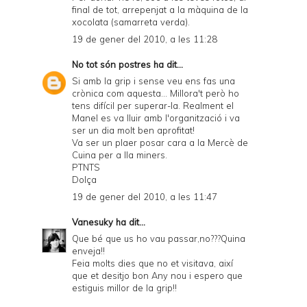
final de tot, arrepenjat a la màquina de la
xocolata (samarreta verda).
19 de gener del 2010, a les 11:28
No tot són postres
ha dit...
Si amb la grip i sense veu ens fas una
crònica com aquesta... Millora't però ho
tens difícil per superar-la. Realment el
Manel es va lluir amb l'organització i va
ser un dia molt ben aprofitat!
Va ser un plaer posar cara a la Mercè de
Cuina per a lla miners.
PTNTS
Dolça
19 de gener del 2010, a les 11:47
Vanesuky
ha dit...
Que bé que us ho vau passar,no???Quina
enveja!!
Feia molts dies que no et visitava, així
que et desitjo bon Any nou i espero que
estiguis millor de la grip!!