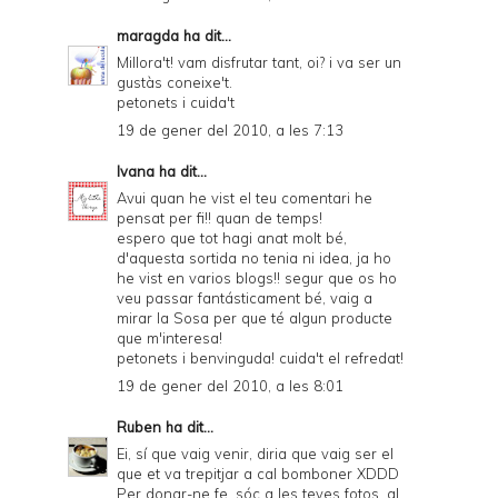
maragda
ha dit...
Millora't! vam disfrutar tant, oi? i va ser un
gustàs coneixe't.
petonets i cuida't
19 de gener del 2010, a les 7:13
Ivana
ha dit...
Avui quan he vist el teu comentari he
pensat per fi!! quan de temps!
espero que tot hagi anat molt bé,
d'aquesta sortida no tenia ni idea, ja ho
he vist en varios blogs!! segur que os ho
veu passar fantásticament bé, vaig a
mirar la Sosa per que té algun producte
que m'interesa!
petonets i benvinguda! cuida't el refredat!
19 de gener del 2010, a les 8:01
Ruben
ha dit...
Ei, sí que vaig venir, diria que vaig ser el
que et va trepitjar a cal bomboner XDDD
Per donar-ne fe, sóc a les teves fotos, al