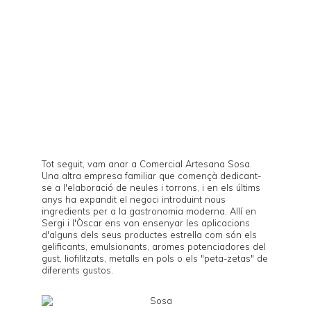
Tot seguit, vam anar a Comercial Artesana
Sosa
.
Una altra empresa familiar que començà dedicant-
se a l'elaboració de neules i torrons, i en els últims
anys ha expandit el negoci introduint nous
ingredients per a la gastronomia moderna. Allí en
Sergi i l'Òscar ens van ensenyar les aplicacions
d'alguns dels seus productes estrella com són els
gelificants, emulsionants, aromes potenciadores del
gust, liofilitzats, metalls en pols o els "peta-zetas" de
diferents gustos.