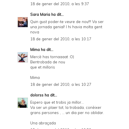
18 de gener del 2010, a les 9:37
Sara Maria
ha dit...
Quin gust poder-te veure de nou!!! Va ser
una jornada genial! I hi havia molta gent
nova
18 de gener del 2010, a les 10:17
Mima
ha dit...
Mercè has tornaaaat :O)
Bentrobada de nou
que et milloris
Mima
18 de gener del 2010, a les 10:27
dolorss
ha dit...
Espero que et trobis ja millor…
Va ser un plaer tot, la trobada, conèixer
grans persones , … un dia per no oblidar.
Una abraçada