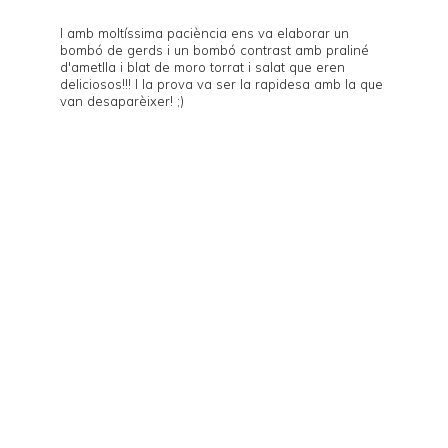
I amb moltíssima paciència ens va elaborar un
bombó de gerds i un bombó contrast amb praliné
d'ametlla i blat de moro torrat i salat que eren
deliciosos!!! I la prova va ser la rapidesa amb la que
van desaparèixer! ;)