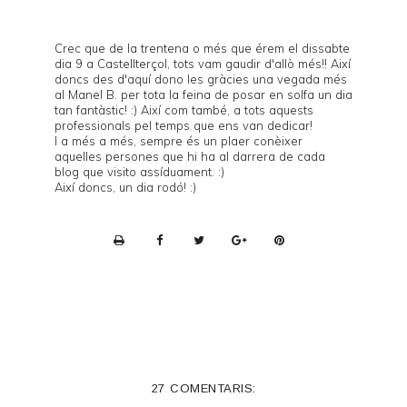
Crec que de la trentena o més que érem el dissabte
dia 9 a Castellterçol, tots vam gaudir d'allò més!! Així
doncs des d'aquí dono les gràcies una vegada més
al Manel B. per tota la feina de posar en solfa un dia
tan fantàstic! :) Així com també, a tots aquests
professionals pel temps que ens van dedicar!
I a més a més, sempre és un plaer conèixer
aquelles persones que hi ha al darrera de cada
blog que visito assíduament. :)
Així doncs, un dia rodó! :)
P
r
i
n
t
e
27 COMENTARIS:
r